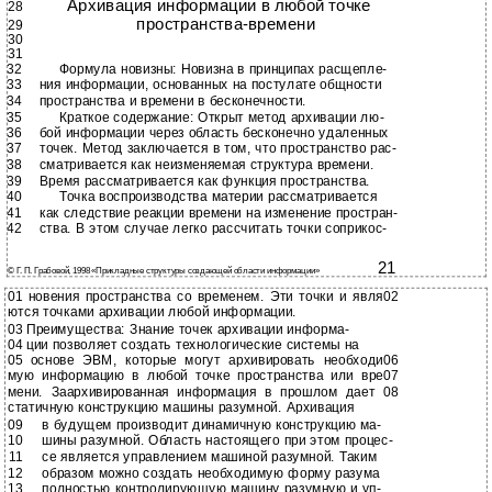
Архивация информации в любой точке
28
пространства-времени
29
30
31
32
Формула новизны: Новизна в принципах расщепле-
33
ния информации, основанных на постулате общности
34
пространства и времени в бесконечности.
35
Краткое содержание: Открыт метод архивации лю-
36
бой информации через область бесконечно удаленных
37
точек. Метод заключается в том, что пространство рас-
38
сматривается как неизменяемая структура времени.
39
Время рассматривается как функция пространства.
40
Точка воспроизводства материи рассматривается
41
как следствие реакции времени на изменение простран-
42
ства. В этом случае легко рассчитать точки соприкос-
21
© Г. П. Грабовой, 1998 «Прикладные структуры создающей области информации»
01 новения пространства со временем. Эти точки и явля02
ются точками архивации любой информации.
03 Преимущества: Знание точек архивации информа-
04 ции позволяет создать технологические системы на
05 основе ЭВМ, которые могут архивировать необходи06
мую информацию в любой точке пространства или вре07
мени. Заархивированная информация в прошлом дает 08
статичную конструкцию машины разумной. Архивация
09
в будущем производит динамичную конструкцию ма-
10
шины разумной. Область настоящего при этом процес-
11
се является управлением машиной разумной. Таким
12
образом можно создать необходимую форму разума
13
полностью контролирующую машину разумную и уп-