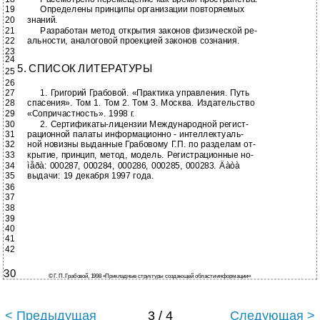
19
Определены принципы организации повторяемых
20
знаний.
21
Разработан метод открытия законов физической ре-
22
альности, аналоговой проекцией законов сознания.
23
24
5. СПИСОК ЛИТЕРАТУРЫ
25
26
27
1. Григорий Грабовой. «Практика управления. Путь
28
спасения». Том 1. Том 2. Том 3. Москва. Издательство
29
«Сопричастность». 1998 г.
30
2.
Сертификаты-лицензии Международной регист-
31
рационной палаты информационно - интеллектуаль-
32
ной новизны выданные Грабовому Г.П. по разделам от-
33
крытие, принцип, метод, модель. Регистрационные но-
34
ìåðà: 000287, 000284, 000286, 000285, 000283. Äàòà
35
выдачи: 19 декабря 1997 года.
36
37
38
39
40
41
42
30
© Г. П. Грабовой, 1998 «Прикладные структуры создающей области информации»
< Предыдущая
3 / 4
Следующая >