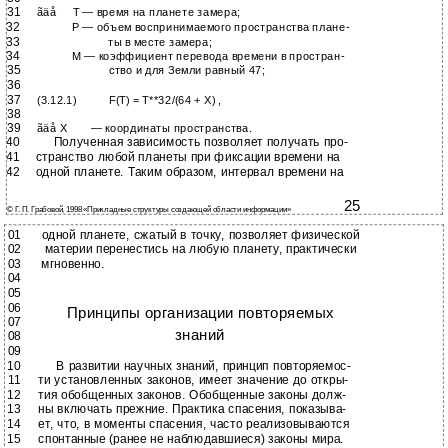
31
ãäå
Т — время на планете замера;
32
Р — объем воспринимаемого пространства плане-
33
ты в месте замера;
34
М — коэффициент перевода времени в простран-
35
ство и для Земли равный 47;
36
37
(3.12.1)
F(T) = T**32/(64 + X) ,
38
39
ãäå X
— координаты пространства.
40
Полученная зависимость позволяет получать про-
41
странство любой планеты при фиксации времени на
42
одной планете. Таким образом, интервал времени на
25
© Г. П. Грабовой, 1998 «Прикладные структуры создающей области информации»
01
одной планете, сжатый в точку, позволяет физической
02
материи перенестись на любую планету, практически
03
мгновенно.
04
05
06
Принципы организации повторяемых
07
знаний
08
09
10
В развитии научных знаний, принцип повторяемос-
11
ти установленных законов, имеет значение до откры-
12
тия обобщенных законов. Обобщенные законы долж-
13
ны включать прежние. Практика спасения, показыва-
14
ет, что, в моменты спасения, часто реализовываются
15
спонтанные (ранее не наблюдавшиеся) законы мира.