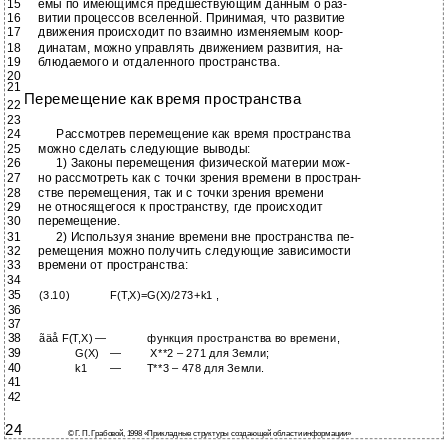
15
емы по имеющимся предшествующим данным о раз-
16
витии процессов вселенной. Принимая, что развитие
17
движения происходит по взаимно изменяемым коор-
18
динатам, можно управлять движением развития, на-
19
блюдаемого и отдаленного пространства.
20
21
Перемещение как время пространства
22
23
24
Рассмотрев перемещение как время пространства
25
можно сделать следующие выводы:
26
1) Законы перемещения физической материи мож-
27
но рассмотреть как с точки зрения времени в простран-
28
стве перемещения, так и с точки зрения времени
29
не относящегося к пространству, где происходит
30
перемещение.
31
2) Используя знание времени вне пространства пе-
32
ремещения можно получить следующие зависимости
33
времени от пространства:
34
35
(3.10)
F(T,X)=G(X)/273+k1 ,
36
37
38
ãäå F(T,X) —
функция пространства во времени,
39
G(X)
—
X**2 – 271 для Земли;
40
k1
—
T**3 – 478 для Земли.
41
42
24
© Г. П. Грабовой, 1998 «Прикладные структуры создающей области информации»