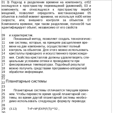
01 3) Подход в разделении времени на компоненту, от02
носящуюся к пространству перемещений (движений), 03 и
компоненту, не относящуюся к пространству пере04
мещений, позволяет определять местонахождение 05
объектов в любой момент времени, не используя по06 нятие
скорости, или, внешнего контроля за объектом. 07
Компонента времени, при таком разделении, полнос08 тью
идентифицирует объект, независимо от его свойств
09
и характеристик.
10
Показанный метод, позволяет создать технологичес-
11
кие системы, которые, на принципе расщепления вре-
12
мени на две компоненты, осуществляют полный
13
контроль за объектом. Для этого можно использовать
14
кристаллы природного и искусственного происхожде-
15
ния. Свойства кристаллов должны удовлетворять спе-
16
циальным условиям оптики и проводимости при
17
фиксированных температурах. Подобный результат
18
можно получить средствами
программно-аппаратной
19
обработки информации.
20
21
Планетарные системы
22
23
24
Планетарные системы отличаются текущим време-
25
нем. Чтобы перевести время одной планетарной сис-
26
темы, во время другой планетарной системы необхо-
27
димо использовать следующую формулу перевода:
28
29
(3.12)
T=P+M*(EXP(F(T))**32 ,
30