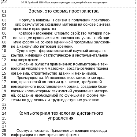
22
© Г. П. Грабовой, 1998 «Прикладные структуры создающей области информации»
Время, это форма пространства
01
02
03
Формула новизны: Новизна в получении практичес-
04
ких результатов создания материи на основе синтеза
05
времени и пространства.
06
Краткое изложение: Открыто свойство материи поз-
07
воляющее практически мгновенно получать необходи-
08
мую форму на основе единичной программы заложен-
09
íîé â
какой-либо интервал времени.
10
Существует формализованный научный аппарат от-
11
крытия, имеющий статистическое и инструментальное
12
подтверждение.
13
Описание области применения: Компьютерные тех-
14
нологии управления материей, восстановление тканей
15
организма, строительство зданий и механизмов.
16
Преимущества: Мгновенное восстановление орга-
17
нов, при опасной патологии для жизни, требующей
18
немедленного восстановления органа, создание безо-
19
пасных компьютерных технологий управления матери-
20
ей, создание необходимой по функциям и форме ма-
21
терии на удаленных и труднодоступных участках.
22
23
Компьютерная технология дистантного
24
управления
25
26
27
28
Формула новизны: Применяется принцип перевода
29
информации в геометрические формы.