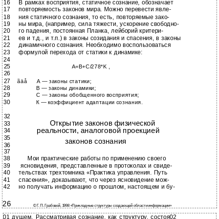
16
В рамках восприятия, статичное сознание, обозначает
17
повторяемость законов мира. Можно перевести явле-
18
ния статичного сознания, то есть, повторяемые зако-
19
ны мира, (например, сила тяжести, ускорение свободно-
20
го падения, постоянная Планка, лейборий критери-
21
ев и т.д., и т.п.) в законы созидания и спасения, в законы
22
динамичного сознания. Необходимо воспользоваться
23
формулой перехода от статики к динамике:
24
25
A=B+C/278*K ,
26
27
ãäå
А — законы статики;
28
В — законы динамики;
29
С — законы обобщенного восприятия;
30
К — коэффициент адаптации сознания.
32
Открытие законов физической
33
реальности, аналоговой проекцией
34
35
законов сознания
36
37
38
Мои практические работы по применению своего
39
ясновидения, представленные в протоколах и свиде-
40
тельствах трехтомника «Практика управления. Путь
41
спасения», доказывают, что через ясновидение мож-
42
но получать информацию о прошлом, настоящем и бу-
26
© Г. П. Грабовой, 1998 «Прикладные структуры создающей области информации»
01 дущем. Рассматривая сознание, как структуру, состоя02