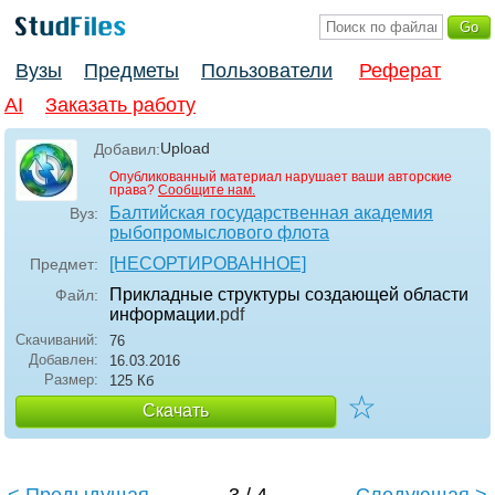
Вузы
Предметы
Пользователи
Реферат
AI
Заказать работу
Upload
Добавил:
Опубликованный материал нарушает ваши авторские
права?
Сообщите нам.
Балтийская государственная академия
Вуз:
рыбопромыслового флота
[НЕСОРТИРОВАННОЕ]
Предмет:
Прикладные структуры создающей области
Файл:
информации
.pdf
Скачиваний:
76
Добавлен:
16.03.2016
Размер:
125 Кб
☆
Скачать