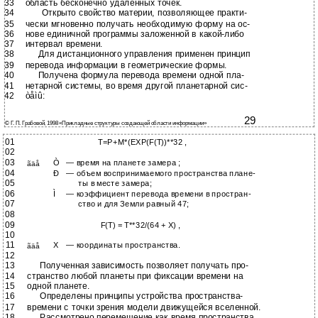
33
область бесконечно удаленных точек.
34
Открыто свойство материи, позволяющее практи-
35
чески мгновенно получать необходимую форму на ос-
36
нове единичной программы заложенной в
какой-либо
37
интервал времени.
38
Для дистанционного управления применен принцип
39
перевода информации в геометрические формы.
40
Получена формула перевода времени одной пла-
41
нетарной системы, во время другой планетарной сис-
42
òåìû:
29
© Г. П. Грабовой, 1998 «Прикладные структуры создающей области информации»
01
T=P+M*(EXP(F(T))**32 ,
02
03
Ò
— время на планете замера ;
ãäå
04
Ð
— объем воспринимаемого пространства плане-
05
ты в месте замера;
06
Ì
— коэффициент перевода времени в простран-
07
ство и для Земли равный 47;
08
09
F(T) = T**32/(64 + X) ,
10
11
X
— координаты пространства.
ãäå
12
13
Полученная зависимость позволяет получать про-
14
странство любой планеты при фиксации времени на
15
одной планете.
16
Определены принципы устройства пространства-
17
времени с точки зрения модели движущейся вселенной.
18
Рассмотрено перемещение как время пространства.