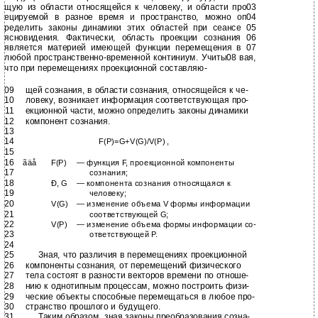
щую из области относящейся к человеку, и области про03
ецируемой в разное время и пространство, можно оп04
ределить законы динамики этих областей при сеансе 05
ясновидения. Фактически, область проекции сознания 06
является материей имеющей функции перемещения в 07
любой пространственно-временной континиум. Учиты08 вая,
что при перемещениях проекционной составляю-
09
щей сознания, в области сознания, относящейся к че-
10
ловеку, возникает информация соответствующая про-
11
екционной части, можно определить законы динамики
12
компонент сознания.
13
14
F(P)=G+V(G)/V(P) ,
15
16
ãäå
F(P)
— функция F, проекционной компоненты
17
сознания;
18
Ð, G
— компонента сознания относящаяся к
19
человеку;
20
V(G)
— изменение объема V формы информации
21
соответствующей G;
22
V(P)
— изменение объема формы информации со-
23
ответствующей Р.
24
25
Зная, что различия в перемещениях проекционной
26
компоненты сознания, от перемещений физического
27
тела состоят в разности векторов времени по отноше-
28
нию к однотипным процессам, можно построить физи-
29
ческие объекты способные перемещаться в любое про-
30
странство прошлого и будущего.
31
Таким образом, зная законы преобразования созна-