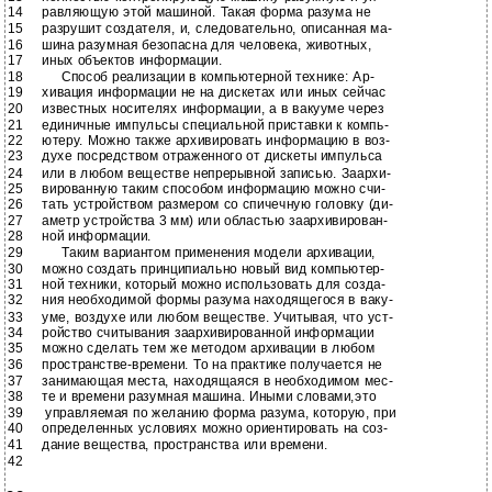
14
равляющую этой машиной. Такая форма разума не
15
разрушит создателя, и, следовательно, описанная ма-
16
шина разумная безопасна для человека, животных,
17
иных объектов информации.
18
Способ реализации в компьютерной технике: Ар-
19
хивация информации не на дискетах или иных сейчас
20
известных носителях информации, а в вакууме через
21
единичные импульсы специальной приставки к компь-
22
ютеру. Можно также архивировать информацию в воз-
23
духе посредством отраженного от дискеты импульса
24
или в любом веществе непрерывной записью. Заархи-
25
вированную таким способом информацию можно счи-
26
тать устройством размером со спичечную головку (ди-
27
аметр устройства 3 мм) или областью заархивирован-
28
ной информации.
29
Таким вариантом применения модели архивации,
30
можно создать принципиально новый вид компьютер-
31
ной техники, который можно использовать для созда-
32
ния необходимой формы разума находящегося в ваку-
33
уме, воздухе или любом веществе. Учитывая, что уст-
34
ройство считывания заархивированной информации
35
можно сделать тем же методом архивации в любом
36
пространстве-времени.
То на практике получается не
37
занимающая места, находящаяся в необходимом мес-
38
те и времени разумная машина. Иными словами,это
39
управляемая по желанию форма разума, которую, при
40
определенных условиях можно ориентировать на соз-
41
дание вещества, пространства или времени.
42