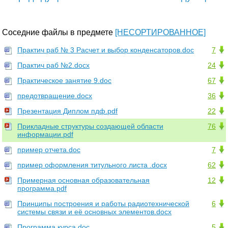
Соседние файлы в предмете
[НЕСОРТИРОВАННОЕ]
Практич раб № 3 Расчет и выбор конденсаторов.doc
7
Практич раб №2.docx
24
Практическое занятие 9.doc
67
предотвращение.docx
36
Презентация Диплом пдф.pdf
22
Прикладные структуры создающей области
76
информации.pdf
пример отчета.doc
7
пример оформления титульного листа .docx
62
Примерная основная образовательная
12
программа.pdf
Принципы построения и работы радиотехнической
6
системы связи и её основных элементов.docx
Программа курса.doc
5