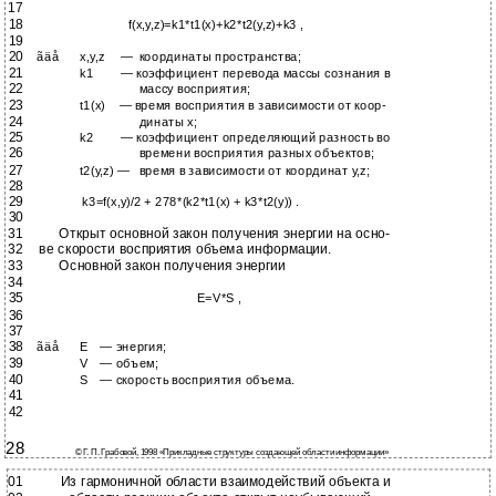
17
18
f(x,y,z)=k1*t1(x)+k2*t2(y,z)+k3 ,
19
20
ãäå
x,y,z
—
координаты пространства;
21
k1
— коэффициент перевода массы сознания в
22
массу восприятия;
23
t1(x)
— время восприятия в зависимости от коор-
24
динаты х;
25
k2
— коэффициент определяющий разность во
26
времени восприятия разных объектов;
27
t2(y,z) —
время в зависимости от координат y,z;
28
29
k3=f(x,y)/2 + 278*(k2*t1(x) + k3*t2(y)) .
30
31
Открыт основной закон получения энергии на осно-
32
ве скорости восприятия объема информации.
33
Основной закон получения энергии
34
35
E=V*S ,
36
37
38
ãäå
E
— энергия;
39
V
— объем;
40
S
— скорость восприятия объема.
41
42
28
© Г. П. Грабовой, 1998 «Прикладные структуры создающей области информации»
01
Из гармоничной области взаимодействий объекта и