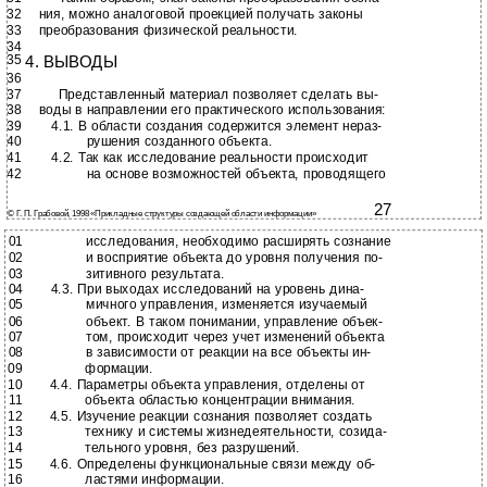
32
ния, можно аналоговой проекцией получать законы
33
преобразования физической реальности.
34
35
4. ВЫВОДЫ
36
37
Представленный материал позволяет сделать вы-
38
воды в направлении его практического использования:
39
4.1. В области создания содержится элемент нераз-
40
рушения созданного объекта.
41
4.2. Так как исследование реальности происходит
42
на основе возможностей объекта, проводящего
27
© Г. П. Грабовой, 1998 «Прикладные структуры создающей области информации»
01
исследования, необходимо расширять сознание
02
и восприятие объекта до уровня получения по-
03
зитивного результата.
04
4.3. При выходах исследований на уровень дина-
05
мичного управления, изменяется изучаемый
06
объект. В таком понимании, управление объек-
07
том, происходит через учет изменений объекта
08
в зависимости от реакции на все объекты ин-
09
формации.
10
4.4. Параметры объекта управления, отделены от
11
объекта областью концентрации внимания.
12
4.5. Изучение реакции сознания позволяет создать
13
технику и системы жизнедеятельности, созида-
14
тельного уровня, без разрушений.
15
4.6. Определены функциональные связи между об-
16
ластями информации.