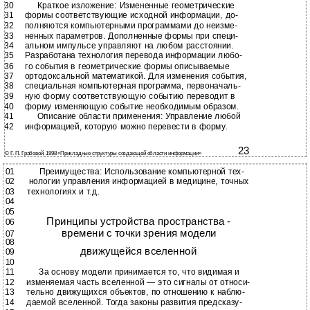
30
Краткое изложение: Измененные геометрические
31
формы соответствующие исходной информации, до-
32
полняются компьютерными программами до неизме-
33
ненных параметров. Дополненные формы при специ-
34
альном импульсе управляют на любом расстоянии.
35
Разработана технология перевода информации любо-
36
го события в геометрические формы описываемые
37
ортодоксальной математикой. Для изменения события,
38
специальная компьютерная программа, первоначаль-
39
ную форму соответствующую событию переводит в
40
форму изменяющую событие необходимым образом.
41
Описание области применения: Управление любой
42
информацией, которую можно перевести в форму.
23
© Г. П. Грабовой, 1998 «Прикладные структуры создающей области информации»
01
Преимущества: Использование компьютерной тех-
02
нологии управления информацией в медицине, точных
03
технологиях и т.д.
04
05
Принципы устройства пространства -
06
времени с точки зрения модели
07
08
движущейся вселенной
09
10
11
За основу модели принимается то, что видимая и
12
изменяемая часть вселенной — это сигналы от относи-
13
тельно движущихся объектов, по отношению к наблю-
14
даемой вселенной. Тогда законы развития предсказу-