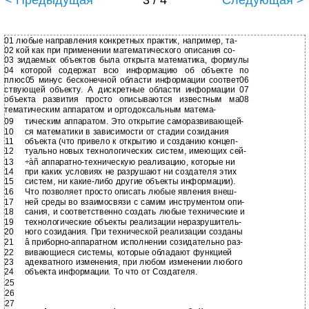
< Предыдущая
3 / 4
Следующая >
01 любые направления конкретных практик, например, та-
02 кой как при применении математического описания со-
03 зидаемых объектов была открыта математика, формулы
04 которой содержат всю информацию об объекте по
плюс05 минус бесконечной области информации соответ06
ствующей объекту. А дискретные области информации 07
объекта развития просто описываются известным ма08
тематическим аппаратом и ортодоксальным матема-
09
тическим аппаратом. Это открытие саморазвивающей-
10
ся математики в зависимости от стадии созидания
11
объекта (что привело к открытию и созданию концеп-
12
туально новых технологических систем, имеющих сей-
13
÷àñ
аппаратно-техническую реализацию, которые ни
14
при каких условиях не разрушают ни создателя этих
15
систем, ни
какие-либо другие объекты информации).
16
Что позволяет просто описать любые явления внеш-
17
ней среды во взаимосвязи с самим инструментом опи-
18
сания, и соответственно создать любые технические и
19
технологические объекты реализации неразрушитель-
20
ного созидания. При технической реализации созданы
21
â
приборно-аппаратном исполнении созидательно раз-
22
вивающиеся системы, которые обладают функцией
23
адекватного изменения, при любом изменении любого
24
объекта информации. То что от Создателя.
25
26
27