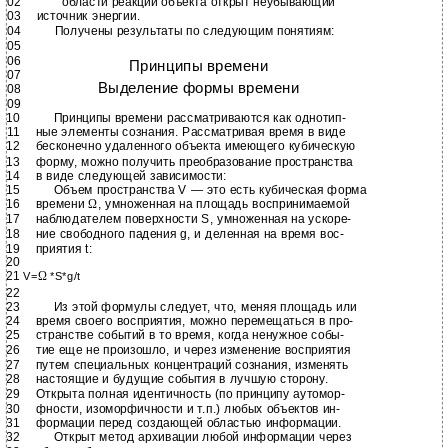
02
области реакции объекта открыт неубывающий
03
источник энергии.
04
Получены результаты по следующим понятиям:
05
06
Принципы времени
07
Выделение формы времени
08
09
10
Принципы времени рассматриваются как однотип-
11
ные элементы сознания. Рассматривая время в виде
12
бесконечно удаленного объекта имеющего кубическую
13
форму, можно получить преобразование пространства
14
в виде следующей зависимости:
15
Объем пространства V — это есть кубическая форма
16
времени
Ω
, умноженная на площадь воспринимаемой
17
наблюдателем поверхности S, умноженная на ускоре-
18
ние свободного падения g, и деленная на время вос-
19
приятия t:
20
21
Ω
V=
*S*g/t
22
23
Из этой формулы следует, что, меняя площадь или
24
время своего восприятия, можно перемещаться в про-
25
странстве событий в то время, когда ненужное собы-
26
тие еще не произошло, и через изменение восприятия
27
путем специальных концентраций сознания, изменять
28
настоящие и будущие события в лучшую сторону.
29
Открыта полная идентичность (по принципу аутомор-
30
фности, изоморфичности и т.п.) любых объектов ин-
31
формации перед создающей областью информации.
32
Открыт метод архивации любой информации через