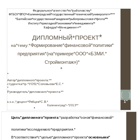
Федеральное*агентство*по*рыболовству*
ФГБОУ*ВПО*«Калининградский*государственный*технический*университет»****
*Балтийская*государственная*академия*рыбопромыслового*флота*
"
*
Институт*прикладной*экономики*и*менеджмента**
Кафедра*«Менеджмент»**
*
*
ДИПЛОМНЫЙ*ПРОЕКТ
Формирование*финансовой*политики*
на*тему:*
предприятия*(на*примере*ООО*«БЗМИ.*
Строймонтаж»)*
*
*
Автор*дипломного*проекта:**
студентка*гр.*УO51*Соловьева*Е.С.*
*
Руководитель*дипломного*проекта:**
1"
к.э.н.,*доцент*Рябцев*С.В.*
Калининград*–*2013**
*
Цель"дипломного"проекта
:*разработка*основ*финансовой*
политики*исследуемого*предприятия.*
В*соответствии*с*целью*дипломного*проекта*
основными"