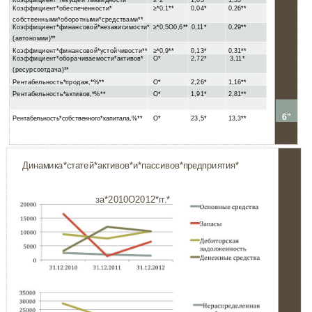
Коэффициент*текущей*ликвидности**
≥*2**
1,05*
1,35**
Коэффициент*обеспеченности*
≥*0,1**
0,04*
0,26**
собственными*оборотными*средствами**
Коэффициент*финансовой*независимости*
≥*0,5O0,6**
0,11*
0,29**
(автономии)**
Коэффициент*финансовой*устойчивости**
≥*0,9**
0,13*
0,31**
Коэффициент*оборачиваемости*активов*
O*
2,72*
3,11*
(ресурсоотдача)**
Рентабельность*продаж,*%**
O*
2,26*
1,16**
Рентабельность*активов,*%**
O*
1,91*
2,81**
6"
O*
23,5*
13,3**
Рентабельность*собственного*капитала,%**
Динамика*статей*активов*и*пассивов*предприятия*
за*2010O2012*гг.*