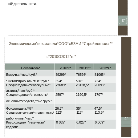
.
её*деятельности
3"
Экономические*показатели*ООО*«БЗМИ.*Строймонтаж»**
в*2010O2012*гг.*
Показатель*
2010*г.*
2011*г.*
2012*г.*
Выручка,*тыс.*руб.*
69299*
76598*
81065*
Чистая*прибыль,*тыс.*руб.*
354*
537*
734*
Среднегодовые*совокупные*
27689*
28128,5*
26098*
активы,*тыс.*руб.*
Среднегодовая*стоимость*
2597*
2190,5*
1707*
основных*средств,*тыс.*руб.*
Фондоотдача,*%*
26,7*
35*
47,5*
112*
113*
113,5*
Среднесписочная*численность*
работников,*чел.*
4"
Коэффициент*текучести*
0,035*
0,027*
0,009*
кадров*