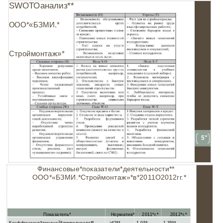
SWOTOанализ**
ООО*«БЗМИ.*
Строймонтаж»*
5"
Финансовые*показатели*деятельности**
ООО*«БЗМИ.*Строймонтаж»*в*2011O2012гг.*
Показатель*
Норматив*
2011*г.*
2012*г.*