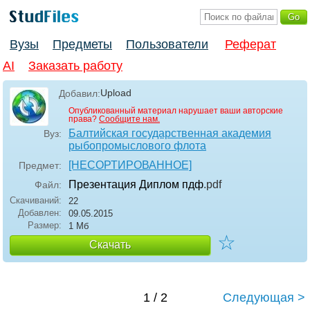
Вузы
Предметы
Пользователи
Реферат
AI
Заказать работу
Upload
Добавил:
Опубликованный материал нарушает ваши авторские
права?
Сообщите нам.
Балтийская государственная академия
Вуз:
рыбопромыслового флота
[НЕСОРТИРОВАННОЕ]
Предмет:
Презентация Диплом пдф
.pdf
Файл:
Скачиваний:
22
Добавлен:
09.05.2015
Размер:
1 Мб
☆
Скачать
1 / 2
Следующая >