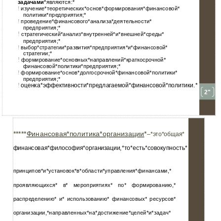
задачами
*являются:*
изучение*теоретических*основ*формирования*финансовой*
!
политики*предприятия;*
проведение*финансового*анализа*деятельности*
!
предприятия;*
!
стратегический*анализ*внутренней*и*внешней*среды*
предприятия;*
выбор*стратегии*развития*предприятия*и*финансовой*
!
стратегии;*
!
формирование*основных*направлений*краткосрочной*
финансовой*политики*предприятия;*
формирование*основ*долгосрочной*финансовой*политики*
!
предприятия;*
!
оценка*эффективности*предлагаемой*финансовой*политики.*
2"
*****
Финансовая*политика*организации
*
–*
это*общая*
финансовая*философия*организации,*то*есть*совокупность*
принципов*и*установок*в*области*управления*финансами,*
проявляющихся* в* мероприятиях* по* формированию,*
распределению* и* использованию* финансовых* ресурсов*
организации,*направленных*на*достижение*целей*и*задач*