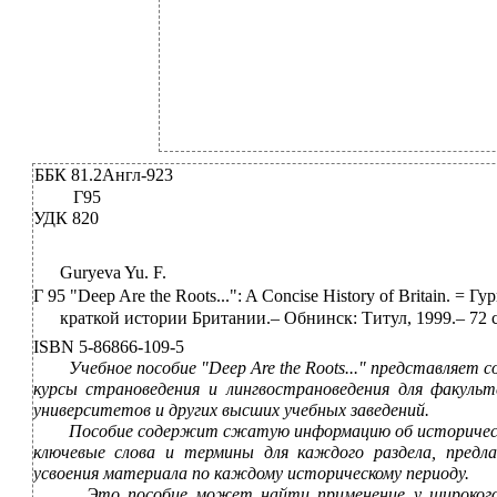
ББК 81.2Англ-923
Г95
УДК 820
Guryeva Yu. F.
Г 95 "Deep Are the Roots...": A Concise History of Britain. = 
краткой истории Британии.– Обнинск: Титул, 1999.– 72 с.
ISBN 5-86866-109-5
Учебное пособие "Deep Are the Roots..." представляет 
курсы страноведения и лингвострановедения для факульт
университетов и других высших учебных заведений.
Пособие содержит сжатую информацию об историческ
ключевые слова и термины для каждого раздела, предла
усвоения материала по каждому историческому периоду.
Это пособие может найти применение у широкого 