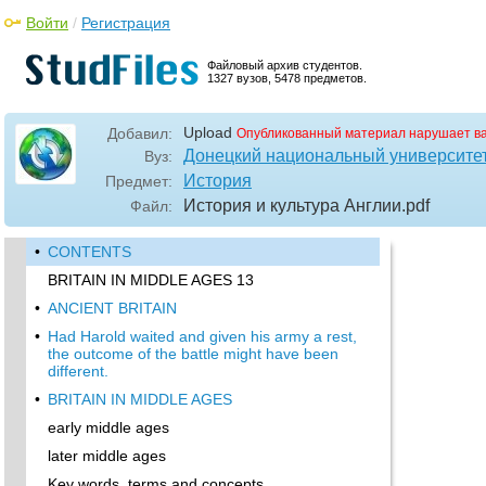
Войти
/
Регистрация
Файловый архив студентов.
1327 вузов, 5478 предметов.
Upload
Добавил:
Опубликованный материал нарушает в
Донецкий национальный университе
Вуз:
История
Предмет:
История и культура Англии
.pdf
Файл:
•
CONTENTS
BRITAIN IN MIDDLE AGES 13
•
ANCIENT BRITAIN
•
Had Harold waited and given his army a rest,
the outcome of the battle might have been
different.
•
BRITAIN IN MIDDLE AGES
early middle ages
later middle ages
Key words, terms and concepts