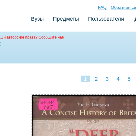
FAQ
Обратная св
Вузы
Предметы
Пользователи
аши авторские права?
Сообщите нам.
т
1
2
3
4
5