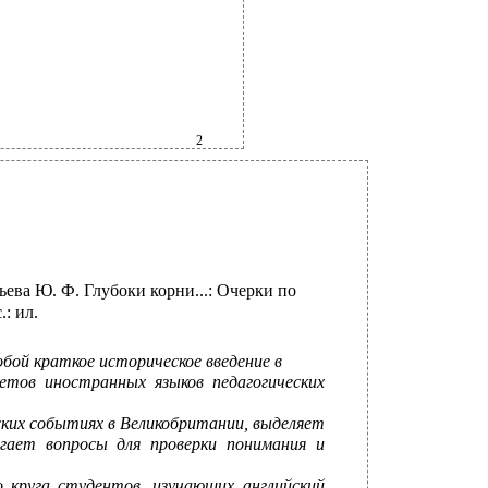
2
Гурьева Ю. Ф. Глубоки корни...: Очерки по
: ил.
собой краткое историческое введение в
етов иностранных языков педагогических
их событиях в Великобритании, выделяет
гает вопросы для проверки понимания и
круга студентов, изучающих английский