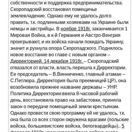
собственности и поддержка предпринимательства.
Скоропадский восстановил помещичье
землевладение. Однако ему не удалось долго
править, т.к. подлинными хозяевами на Украине были
немцы и австрийцы. В
ноябре 1918г.
заканчивается 1
Мировая Война, в к-й Германия и Австро-Венгрия
проигрывают, и их войска начали покидать Украину,
значит и рухнула опора Скоропадского. Поднялось
новое восстание во главе с новым органом –
Дирректорией. 14 декабря 1918г.
– Скоропадский
отказался от власти, власть перешла к Дирректории.
Ее председатель – В.Винниченко, главный атаман –
С.Петлюра. Дирректория была преемницей ЦР.\, она
возобновила прежнее название державы – УНР.
Политика Дирректории:ввела 8-часовой рабочий
день, восстановила право на забастовки, приняла
закон о передаче помещичьей земли крестьянам.
Однако провести свою программу ей не удалось, т.к.
она была со всех сторон окружена врагами (польские
войска, большевистские войска, белогвардейцы)..
5