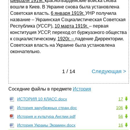
февраля 1919г.
красногвардейские войска снова
вошли в Киев. В Украине снова была установлена
Советская власть.
6 января 1919г.
УНР получила
название – Украинская Социалистическая Советская
Республика (УССР),
10 марта 1919г.
– первая
конституция УССР, переход от буржуазного общества
к социалистическому.
1920г. –
падение Дирректории.
Советская власть на Украине была установлена
окончательно.
1 / 14
Следующая >
Соседние файлы в предмете
История
ИСТОРИЯ 10 КЛАСС.docx
17
История зарубежных стран.doc
106
История и культура Англии.pdf
56
История Украиы Экзамен.docx
16