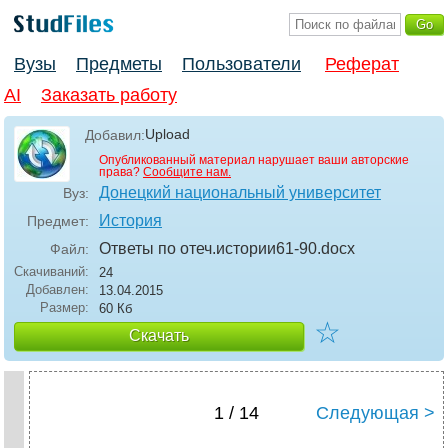
Вузы
Предметы
Пользователи
Реферат
AI
Заказать работу
Upload
Добавил:
Опубликованный материал нарушает ваши авторские
права?
Сообщите нам.
Донецкий национальный университет
Вуз:
История
Предмет:
Ответы по отеч.истории61-90
.docx
Файл:
Скачиваний:
24
Добавлен:
13.04.2015
Размер:
60 Кб
☆
Скачать
1 / 14
Следующая >