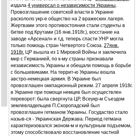
издала
4 универсал о независимости Украины
.
Провозглашение советской власти в Украине
раскололо укр-е общество на 2 вражеских лагеря.
Жертвами этого противостояния стали студенты в
битве под Крутами (16 янв.1918г.), восстание на
заводе «Арсенал» и т.д. теперь спасти УНР могла
только помощь стран Четвертого Союза.
27янв.
1918г.
ЦР вышла из 1 Мировой Войны и заключила
мир с Германией, по к-му страны признавали
независимость Украины и обещали помощь в борьбе
с большевиками. На террит-ю Украины вошла
австро-немецкая армия. В Украине был
провозглашен оккпационный режим. 27 апреля 1918г.
в Украине при помощи немцев был осуществлен
переворот: была свергнута ЦР, Всеукр-м Съездом
землевладельцев П.Скоропадский был
провозглашен гетманом Украины. Госудаство стало
назыв-ся - Украинская Держава. Период гетмана
характеризовался эконом-м и культурным подъемом,
этому способствовало восстановление частной