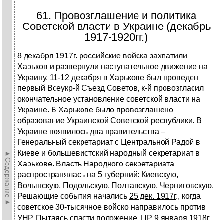
61. Провозглашение и политика
Советской власти в Украине (декабрь
1917-1920гг.)
8 декабря 1917г
. российские войска захватили
Харьков и развернули наступательное движение на
Украину.
11-12 декабря
в Харькове был проведен
первый Всеукр-й Съезд Советов, к-й провозгласил
окончательное установление советской власти на
Украине. В Харькове было провозглашено
образование Украинской Советской республики. В
Украине появилось два правительства –
Генеральный секретариат с Центральной Радой в
Киеве и большевистский народный секретариат в
►Содержание►
Харькове. Власть Народного секретариата
распространялась на 5 губерний: Киевскую,
Волынскую, Подольскую, Полтавскую, Черниговскую.
Решающие события начались
25 дек. 1917г
., когда
советское 30-тысячное войско направилось против
УНР. Пытаясь спасти положение, ЦР
9 января 1918г
.