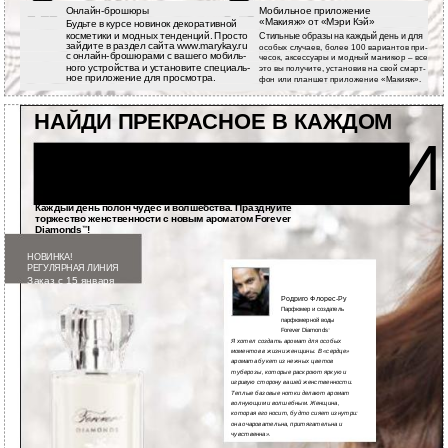
Онлайн-брошюры
Мобильное приложение
«Макияж» от «Мэри Кэй»
Будьте в курсе новинок декоративной
косметики и модных тенденций. Просто
Стильные образы на каждый день и для
зайдите в раздел сайта www.marykay.ru
особых случаев, более 100 вариантов при-
с онлайн-брошюрами с вашего мобиль-
чесок, аксессуары и модный маникюр – все
ного устройства и установите специаль-
это вы получите, установив на свой смарт-
ное приложение для просмотра.
фон или планшет приложение «Макияж».
НАЙДИ ПРЕКРАСНОЕ В КАЖДОМ
МГНОВЕНИИ
Каждый день полон чудес и волшебства. Празднуйте
торжество женственности с новым ароматом Forever
Diamonds
!
™
НОВИНКА!
РЕГУЛЯРНАЯ ЛИНИЯ
Заказ с 15 января
Родриго Флорес-Ру
Парфюмер и создатель
парфюмерной воды
Forever Diamonds
™
Я хотел создать аромат для особых
моментов в жизни женщины. В «сердце»
аромата букет из нежных цветов
туберозы, которые раскроют яркую и
игривую сторону вашей женственности.
Теплые базовые нотки делают аромат
волнующим и волшебным. Женщина,
которая его носит, будто сияет изнутри:
она очаровательна, притягательна и
чувственна».