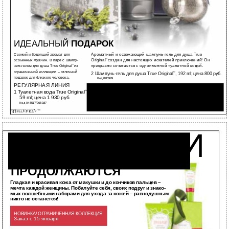
ИДЕАЛЬНЫЙ
ПОДАРОК
Ароматный и освежающий шампунь-гель для душа True
Свежий и бодрящий аромат для
Original
™
создан для настоящих искателей приключений! Он
особенных мужчин. В паре с шампу-
прекрасно сочетается с одноименной туалетной водой.
нем-гелем для душа True Original
™
из
ограниченной коллекции – отличный
2 Шампунь-гель для душа True Original
, 192 ml; цена 800 руб.
™
подарок для близкого человека.
Код 085999
РЕГУЛЯРНАЯ ЛИНИЯ
1 Туалетная вода True Original
,
™
Позвольте мне помочь вам подобрать идеальный
59 ml; цена 1 930 руб.
подарок для ваших любимых. Свяжитесь со мной уже
Код 048517/068387
сегодня! Ваш личный Консультант по красоте.
4
ПРАЗДНИКИ
ПРОДОЛЖАЮТСЯ
Гладкая и красивая кожа от макушки и до кончиков пальцев –
мечта каждой женщины. Побалуйте себя, своих подруг и знако-
мых волшебными наборами для ухода за кожей – равнодушным
никто не останется!
НОВИНКА! ОГРАНИЧЕННАЯ КОЛЛЕКЦИЯ
Заказ с 15 января