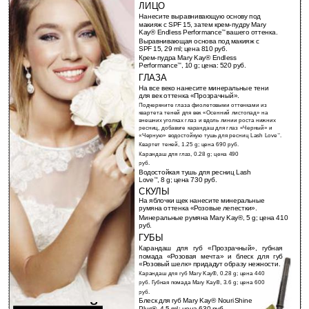
ЛИЦО
Нанесите выравнивающую основу под
макияж с SPF 15, затем крем-пудру Mary
Kay® Endless Performance
вашего оттенка.
™
Выравнивающая основа под макияж с
SPF 15, 29 ml; цена 810 руб.
Крем-пудра Mary Kay® Endless
Performance
, 10 g; цена: 520 руб.
™
ГЛАЗА
На все веко нанесите минеральные тени
для век оттенка «Прозрачный».
Подчеркните глаза фиолетовыми оттенками из
квартета теней для век «Осенний листопад» на
внешних уголках глаз и вдоль линии роста нижних
ресниц, добавьте карандаш для глаз «Черный» и
«Черную» водостойкую тушь для ресниц Lash Love
™
.
Квартет теней, 1.25 g; цена 690 руб.
Карандаш для глаз, 0.28 g; цена 490
руб.
Водостойкая тушь для ресниц Lash
Love
, 8 g; цена 730 руб.
™
СКУЛЫ
На яблочки щек нанесите минеральные
румяна оттенка «Розовые лепестки».
Минеральные румяна Mary Kay®, 5 g; цена 410
руб.
ГУБЫ
Карандаш для губ «Прозрачный», губная
помада «Розовая мечта» и блеск для губ
«Розовый шелк» придадут образу нежности.
Карандаш для губ Mary Kay®, 0.28 g; цена 440
руб. Губная помада Mary Kay®, 3.6 g; цена 600
руб.
Блеск для губ Mary Kay® NouriShine
Plus®, 4.5 ml; цена 630 руб.