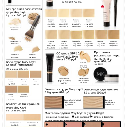
29 ml; цена 760 руб.
2
Минеральная рассыпчатая
пудра Mary Kay®
8 g; цена 700 руб.
Слоновая
Слоновая
Слоновая
Слоновая
кость 1
кость 2
кость 3
кость 4
1 Код 038776
1 Код 038777
1 Код 038778
1 Код 038779
2 Код 038804
2 Код 038805
2 Код 038806
2 Код 038807
Слоновая кость 1
Код 064624
Бежевый 1
Слоновая кость 2
Слоновая
Слоновая
Бежевый 2
Бежевый 3
Бежевый 4
Код 064623
кость 5
кость 6
1 Код 038783
1 Код 038784
1 Код 038785
1 Код 038786
1 Код 038780
1 Код 038781
2 Код 038811
2 Код 038812
2 Код 038813
2 Код 038814
2 Код 038808
2 Код 038809
Прозрачная
СС крем с SPF 15
Бежевый 0.5
Бежевый 1
рассыпчатая пудра
Mary Kay®, 29 ml
Код 064624
Код 064625
Mary Kay®, 11 g;
цена 1 070 руб.
цена 690 руб.
Крем-пудра Mary Kay®
Светлый
Код 060189
Endless Performance
™
(Very Light)
Код 072826
10 g; цена: 520 руб.
Средне-темный
Средне-светлый
Слоновая
Слоновая
Слоновая
(Medium-To-Deep)
(Light-To-Medium)
кость 1
кость 2
кость 4
Код 072828
Код 072827
Код 077883
Код 077884
Код 077886
Золотистая пудра Mary Kay®
Осветляющая пудра Mary Kay®
8.6 g; цена 690 руб.
8.6 g; цена 690 руб.
Слоновая
Бежевый 2
кость 5
Код 077888
Код 077887
Светлый золотистый
Шампань
(Light-Medium)
(Highlighter)
Компактная минеральная
Код 069078
Код 069097
пудра Mary Kay®
9 g; цена 560 руб.
Минеральные румяна Mary Kay®, 5 g; цена 410 руб.
) или матовые
Насыщенные мерцающие
) оттенки с формулой
I
II
на основе минералов подходят для всех типов кожи.
Слоновая кость 1
Слоновая кость 2
I
II
II
I
Код 016433
Код 016434