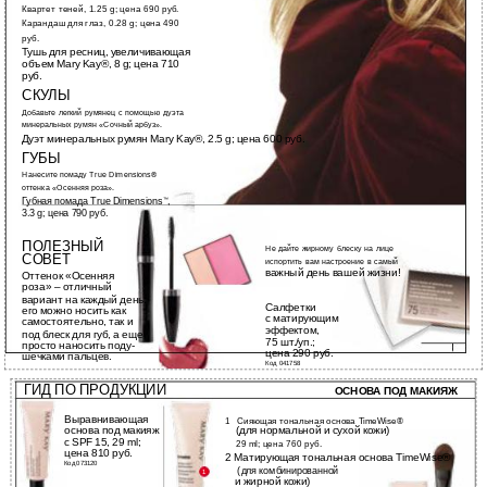
Квартет теней, 1.25 g; цена 690 руб.
Карандаш для глаз, 0.28 g; цена 490
руб.
Тушь для ресниц, увеличивающая
объем Mary Kay®, 8 g; цена 710
руб.
СКУЛЫ
Добавьте легкий румянец с помощью дуэта
минеральных румян «Сочный арбуз».
Дуэт минеральных румян Mary Kay®, 2.5 g; цена 600 руб.
ГУБЫ
Нанесите помаду True Dimensions®
оттенка «Осенняя роза».
Губная помада True Dimensions
,
™
3.3 g; цена 790 руб.
ПОЛЕЗНЫЙ
Не дайте жирному блеску на лице
СОВЕТ
испортить вам настроение в самый
важный день вашей жизни!
Оттенок «Осенняя
роза» – отличный
вариант на каждый день:
Салфетки
его можно носить как
с матирующим
самостоятельно, так и
эффектом,
под блеск для губ, а еще
75 шт./уп.;
просто наносить поду-
цена 290 руб.
шечками пальцев.
Код 041758
ОБРАЗ 7
WWW.MARYKAY.RU
ГИД ПО ПРОДУКЦИИ
ОСНОВА ПОД МАКИЯЖ
Выравнивающая
1 Сияющая тональная основа TimeWise®
основа под макияж
(для нормальной и сухой кожи)
с SPF 15, 29 ml;
29 ml; цена 760 руб.
цена 810 руб.
2 Матирующая тональная основа TimeWise®
Код 073120
(для комбинированной
1
и жирной кожи)