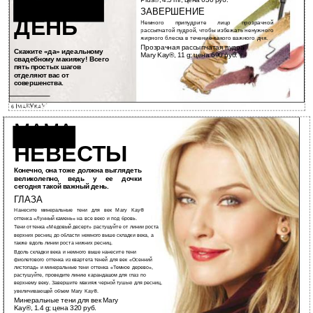
ВАЖНЫЙ
ЗАВЕРШЕНИЕ
ДЕНЬ
Немного припудрите лицо прозрачной
рассыпчатой пудрой, чтобы избежать ненужного
жирного блеска в течение такого важного дня.
Прозрачная рассыпчатая пудра
Скажите «да» идеальному
Mary Kay®, 11 g; цена 690 руб.
свадебному макияжу! Всего
пять простых шагов
отделяют вас от
совершенства.
6
МАМА
НЕВЕСТЫ
Конечно, она тоже должна выглядеть
великолепно, ведь у ее дочки
сегодня такой важный день.
ГЛАЗА
Нанесите минеральные тени для век Mary Kay®
оттенка «Лунный камень» на все веко и под бровь.
Тени оттенка «Медовый десерт» растушуйте от линии роста
верхних ресниц до области немного выше складки века, а
также вдоль линии роста нижних ресниц.
Вдоль складки века и немного выше нанесите тени
фиолетового оттенка из квартета теней для век «Осенний
листопад» и минеральные тени оттенка «Темное дерево»,
растушуйте, проведите линию карандашом для глаз по
верхнему веку. Завершите макияж черной тушью для ресниц,
увеличивающей объем Mary Kay®.
Минеральные тени для век Mary
Kay®, 1.4 g; цена 320 руб.