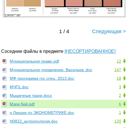
Бежевый 1
Бежевый 2
Орхидея
Розовые лепестки
Корица
Робкий розовый
(Orchid)
(Pink Petals)
(Shy Blush)
Код 016435
Код 016436
(Sunny Spice)
Код 030079
Код 012960
Код 016244
Код 012975
8
1 / 4
Следующая >
Соседние файлы в предмете
[НЕСОРТИРОВАННОЕ]
Муниципальное право.pdf
12
Муниципальное управление. Васильев..doc
147
МФ программа гос спец. 2013.doc
18
МЧП1.doc
3
Мышечные ткани.docx
2
Мэри Кей.pdf
6
н Лекции по ЭКОНОМЕТРИКЕ.doc
1
Н0822_антропология.doc
120