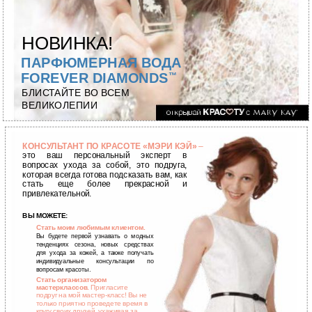
НОВИНКА!
ПАРФЮМЕРНАЯ ВОДА
FOREVER DIAMONDS
™
БЛИСТАЙТЕ ВО ВСЕМ
ВЕЛИКОЛЕПИИ
КОНСУЛЬТАНТ ПО КРАСОТЕ «МЭРИ КЭЙ»
–
это ваш персональный эксперт в
вопросах ухода за собой, это подруга,
которая всегда готова подсказать вам, как
стать еще более прекрасной и
привлекательной.
ВЫ МОЖЕТЕ:
Стать моим любимым клиентом.
Вы будете первой узнавать о модных
тенденциях сезона, новых средствах
для ухода за кожей, а также получать
индивидуальные консультации по
вопросам красоты.
Стать организатором
мастерклассов.
Пригласите
подруг на мой
мастер-класс!
Вы не
только приятно проведете время в
кругу своих друзей, ухаживая за