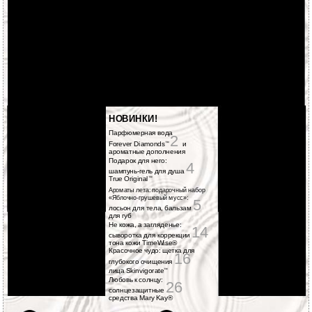
2
5
НОВИНКИ!
Парфюмерная вода
2
Forever Diamonds
и
™
ароматные дополнения
Подарок для него:
4
шампунь-гель для душа
True Original
™
4
Ароматы лета: подарочный набор
«Яблочно-грушевый мусс»:
5
лосьон для тела, бальзам
для губ
16
Не кожа, а загляденье:
14
сыворотка для коррекции
тона кожи TimeWise®
Красочное чудо: щетка для
16
глубокого очищения
14
лица Skinvigorate
™
Любовь к солнцу:
26
солнцезащитные
средства Mary Kay®