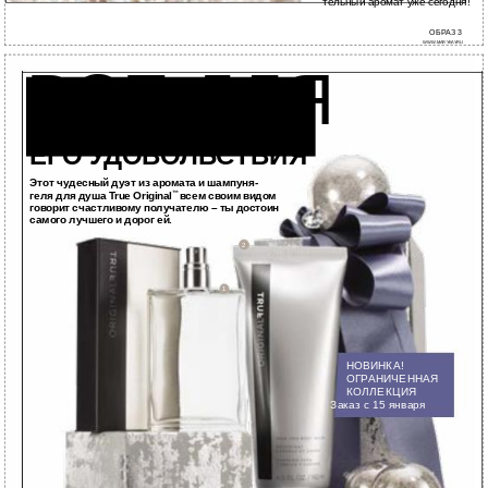
тельный аромат уже сегодня!
ОБРАЗ 3
WWW.MARYKAY.RU
ВСЕ ДЛЯ
ЕГО УДОВОЛЬСТВИЯ
Этот чудесный дуэт из аромата и шампуня-
геля для душа True Original
всем своим видом
™
говорит счастливому получателю – ты достоин
самого лучшего и дорог ей.
2
1
НОВИНКА!
ОГРАНИЧЕННАЯ
КОЛЛЕКЦИЯ
Заказ с 15 января