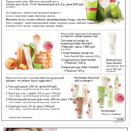
Подарочный набор «Яблочно-грушевый мусс»:
лосьон для тела, 73 ml; бальзам для губ, 8 g; цена 800 руб.
Код 085644
Эти средства с аппетитным ароматом придутся
по вкусу любителям сладких фруктовых запахов.
Верхние ноты: сочное яблоко, можжевеловая ягода, спелая слива.
Ноты «сердца»: черносмородиновый ликер, сахарная груша, майский ландыш.
Базовые ноты: мускус, сандаловое дерево, амбра.
Ваши ручки будут вам благодарны
3
и ответят своей нежностью.
Система по уходу за
кожей рук Satin Hands®
«Персик»; цена 1 890 руб.
1
Код 032756
1 Смягчающее средство
2
Satin Hands® (без запаха), 60 g
2 Скраб для рук Satin Hands®
Крем для рук
«Персик», 220 g
Satin Hands®
(без запаха), 85 g;
3 Крем для рук Satin Hands®
цена 430 руб.
«Персик», 85 g
Код 032078
Коллекция «Красный
Приятная текстура и ненавязчивый пробуждающий
аромат, что может быть чудеснее?
чай и инжир»*
1
4
1 Гель для душа, 192 ml; цена 630 руб.
3
Лотос и бамбук – код 023294; Красный чай и инжир – код 023295
1
3
2 Скраб для тела с люфой, 226 g; цена 750 руб.
Лотос и бамбук – код 011468; Красный чай и инжир – код 011464
3 Питательный лосьон для тела, 236 ml; цена 750 руб.
2
Лотос и бамбук – код 011418; Красный чай и инжир – код 011414
4 Спрей для тела, 147 ml; цена 1 000 руб.
Лотос и бамбук – код 011450; Красный чай и инжир – код 011446
2
Коллекция
4
«Лотос и бамбук»
* Количество ограничено.
ОБРАЗ
5
WWW.MARYKAY.RU