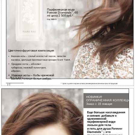
Парфюмерная вода
Forever Diamonds
, 60
™
ml цена 2 500 руб.*
Код 088621
Цветочно-фруктовая композиция
• Верхние ноты – спелый золотистый персик, лепестки
жасмина, цветущая бриллиантовая орхидея Scent Trek®.
• Средние ноты – абсолют
туберозы, нежный гелиотроп,
абрикос.
• Нижние ноты – бобы кремовой
ванили, теплая белая амбра.
* Здесь и далее в издании указаны рекомендованные розничные цены на продукцию.
2
НОВИНКИ!
ОГРАНИЧЕННАЯ КОЛЛЕКЦИЯ
Заказ с 15 января
Еще больше наслаждения
и
сияния: добавьте к
одноименной
парфюмерной воде
лосьон для тела
и
гель для душа Forever
Diamonds
– это
™