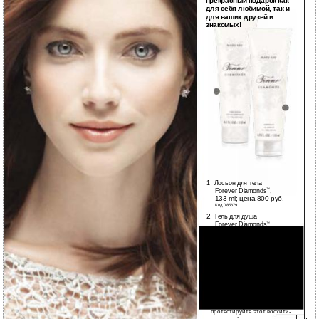
прекрасный подарок как
для себя любимой, так и
для ваших друзей и
знакомых!
1
2
1
Лосьон для тела
Forever Diamonds
,
™
133 ml; цена 800 руб.
Код 085679
2
Гель для душа
Forever Diamonds
,
™
133 ml; цена 800 руб.
Код 085680
Позвольте себе воспарить
над суетой будней,
порадуйте себя новым
ароматом Forever
Diamonds
™
! Свяжитесь со
мной, вашим персональным
Консультантом по красоте, и
протестируйте этот восхити-