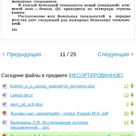
< Предыдущая
11 / 25
Следующая >
Соседние файлы в предмете
[НЕСОРТИРОВАННОЕ]
kutmin_s_p_clovar_teatralnyh_terminov.doc
17
Lektsii.docx
13
sem_ist_och.doc
3
Асновы нар. харэаграфіі - склад. Кушнір М.А..pdf
30
Березкина О.В. Исследование истории
14
расширенной....doc