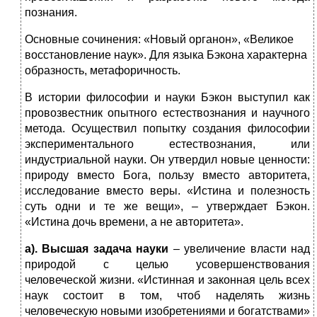
познания.
Основные сочинения: «Новый органон», «Великое
восстановление наук». Для языка Бэкона характерна
образность, метафоричность.
В истории философии и науки Бэкон выступил как
провозвестник опытного естествознания и научного
метода. Осуществил попытку создания философии
экспериментального естествознания, или
индустриальной науки. Он утвердил новые ценности:
природу вместо Бога, пользу вместо авторитета,
исследование вместо веры. «Истина и полезность
суть одни и те же вещи», – утверждает Бэкон.
«Истина дочь времени, а не авторитета».
а). Высшая задача науки
– увеличение власти над
природой с целью усовершенствования
человеческой жизни. «Истинная и законная цель всех
наук состоит в том, чтоб наделять жизнь
человеческую новыми изобретениями и богатствами»