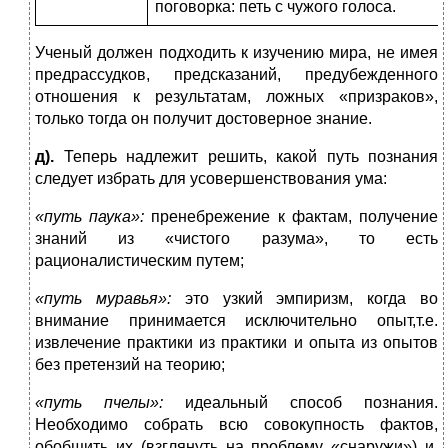
поговорка: петь с чужого голоса.
Ученый должен подходить к изучению мира, не имея
предрассудков, предсказаний, предубежденного
отношения к результатам, ложных «призраков»,
только тогда он получит достоверное знание.
д).
Теперь надлежит решить, какой путь познания
следует избрать для усовершенствования ума:
«путь паука»:
пренебрежение к фактам, получение
знаний из «чистого разума», то есть
рационалистическим путем;
«путь муравья»:
это узкий эмпиризм, когда во
внимание принимается исключительно опыт,т.е.
извлечение практики из практики и опыта из опытов
без претензий на теорию;
«путь пчелы»:
идеальный способ познания.
Необходимо собрать всю совокупность фактов,
обобщить их (взглянуть на проблему «снаружи») и,