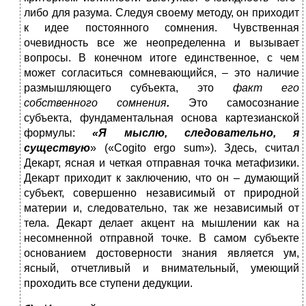
либо для разума. Следуя своему методу, он приходит
к идее постоянного сомнения. Чувственная
очевидность все же неопределенна и вызывает
вопросы. В конечном итоге единственное, с чем
может согласиться сомневающийся, – это наличие
размышляющего субъекта, это
факт его
собственного сомнения
.
Это самосознание
субъекта, фундаментальная основа картезианской
формулы:
«Я мыслю, следовательно, я
существую
» («Cogito ergo sum»). Здесь, считал
Декарт, ясная и четкая отправная точка метафизики.
Декарт приходит к заключению, что он – думающий
субъект, совершенно независимый от природной
материи и, следовательно, так же независимый от
тела. Декарт делает акцент на мышлении как на
несомненной отправной точке. В самом субъекте
основанием достоверности знания является ум,
ясный, отчетливый и внимательный, умеющий
проходить все ступени дедукции.