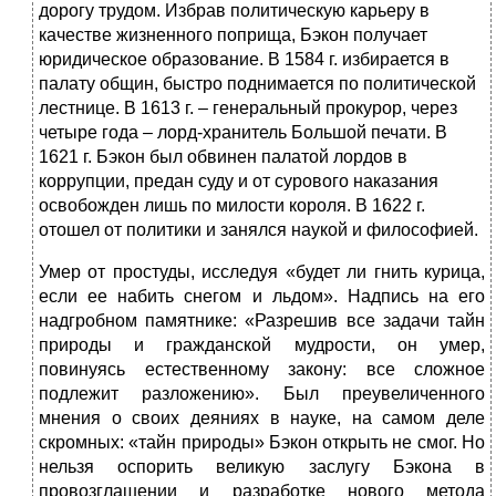
дорогу трудом. Избрав политическую карьеру в
качестве жизненного поприща, Бэкон получает
юридическое образование. В 1584 г. избирается в
палату общин, быстро поднимается по политической
лестнице. В 1613 г. – генеральный прокурор, через
четыре года – лорд-хранитель Большой печати. В
1621 г. Бэкон был обвинен палатой лордов в
коррупции, предан суду и от сурового наказания
освобожден лишь по милости короля. В 1622 г.
отошел от политики и занялся наукой и философией.
Умер от простуды, исследуя «будет ли гнить курица,
если ее набить снегом и льдом». Надпись на его
надгробном памятнике: «Разрешив все задачи тайн
природы и гражданской мудрости, он умер,
повинуясь естественному закону: все сложное
подлежит разложению». Был преувеличенного
мнения о своих деяниях в науке, на самом деле
скромных: «тайн природы» Бэкон открыть не смог. Но
нельзя оспорить великую заслугу Бэкона в
провозглашении и разработке нового метода