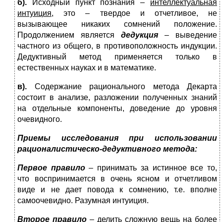
б).
Исходный пункт познания –
интеллектуальная
интуиция
, это – твердое и отчетливое, не
вызывающее никаких сомнений положение.
Продолжением является
дедукция
– выведение
частного из общего, в противоположность индукции.
Дедуктивный метод применяется только в
естественных науках и в математике.
в).
Содержание рационального метода Декарта
состоит в анализе, разложении полученных знаний
на отдельные компоненты, доведение до уровня
очевидного.
Приемы исследования при использовании
рационалистическо-дедуктивного метода:
Первое правило
– принимать за истинное все то,
что воспринимается в очень ясном и отчетливом
виде и не дает повода к сомнению, т.е. вполне
самоочевидно. Разумная интуиция.
Второе правило
– делить сложную вещь на более