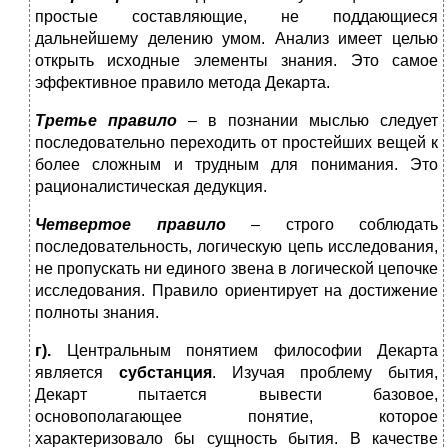
простые составляющие, не поддающиеся
дальнейшему делению умом. Анализ имеет целью
открыть исходные элементы знания. Это самое
эффективное правило метода Декарта.
Третье правило
– в познании мыслью следует
последовательно переходить от простейших вещей к
более сложным и трудным для понимания. Это
рационалистическая дедукция.
Четвертое правило
– строго соблюдать
последовательность, логическую цепь исследования,
не пропускать ни единого звена в логической цепочке
исследования. Правило ориентирует на достижение
полноты знания.
г).
Центральным понятием философии Декарта
является
субстанция
. Изучая проблему бытия,
Декарт пытается вывести базовое,
основополагающее понятие, которое
характеризовало бы сущность бытия. В качестве