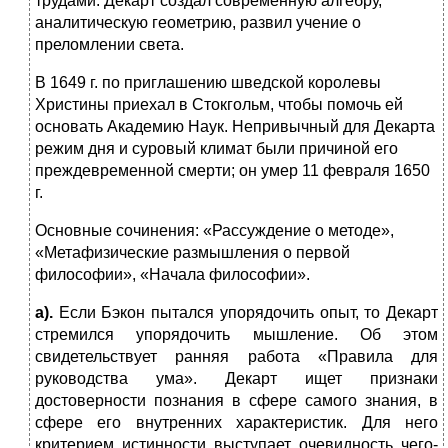
трудами. Декарт создал современную алгебру,
аналитическую геометрию, развил учение о
преломлении света.
В 1649 г. по приглашению шведской королевы
Христины приехал в Стокгольм, чтобы помочь ей
основать Академию Наук. Непривычный для Декарта
режим дня и суровый климат были причиной его
преждевременной смерти; он умер 11 февраля 1650
г.
Основные сочинения: «Рассуждение о методе»,
«Метафизические размышления о первой
философии», «Начала философии».
а).
Если Бэкон пытался упорядочить опыт, то Декарт
стремился упорядочить мышление.
Об этом
свидетельствует ранняя работа «Правила для
руководства ума». Декарт ищет признаки
достоверности познания в сфере самого знания, в
сфере его внутренних характеристик. Для него
критерием истинности выступает очевидность чего-