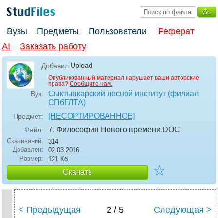
Вузы
Предметы
Пользователи
Реферат
AI
Заказать работу
Upload
Добавил:
Опубликованный материал нарушает ваши авторские
права?
Сообщите нам.
Сыктывкарский лесной институт (филиал
Вуз:
СПбГЛТА)
[НЕСОРТИРОВАННОЕ]
Предмет:
7. Философия Нового времени
.DOC
Файл:
Скачиваний:
314
Добавлен:
02.03.2016
Размер:
121 Кб
☆
Скачать
< Предыдущая
2 / 5
Следующая >