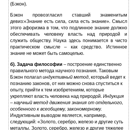
(Бэкон).
Бэкон провозгласил ставший знаменитым
девиз:«Знание есть сила, сила есть знание». Смысл
этого афоризма в том, что подлинное знание должно
обеспечивать человеку власть над природой и
служить обществу. Наука здесь понимается в чисто
практическом смысле – как средство. Истинное
знание не может быть самоцелью.
б). Задача философии
– построение единственно
правильного метода научного познания. Таковым
Бэкон полагал
индуктивный метод
, который ведет к
познанию законов, от них можно снова спуститься к
опыту, прийти к тем изобретениям, которые
укрепляют власть человека над природой.
Индукция
– научный метод движения знания от отдельного,
особенного к всеобщему, закономерному.
Индуктивным выводом является, например,
следующий: «Золото, серебро, железо и другие суть
металлы. Золото, серебро, железо и другие тяжелее