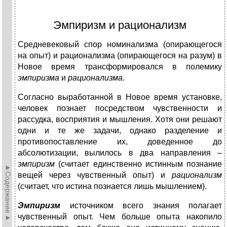
Эмпиризм и рационализм
Средневековый спор номинализма (опирающегося
на опыт) и рационализма (опирающегося на разум) в
Новое время трансформировался в полемику
эмпиризма
и
рационализма
.
Согласно выработанной в Новое время установке,
человек познает посредством чувственности и
рассудка, восприятия и мышления. Хотя они решают
одни и те же задачи, однако разделение и
противопоставление их, доведенное до
абсолютизации, вылилось в два направления –
эмпиризм
(считает единственно истинным познание
►Содержание►
вещей через чувственный опыт) и
рационализм
(считает, что истина познается лишь мышлением).
Эмпиризм
источником всего знания полагает
чувственный опыт. Чем больше опыта накопило