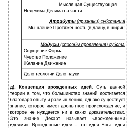
Мыслящая Существующая
Неделима Делима на части
Атрибуты
(признаки) субстанций
Мышление Протяженность (в длину, в ширину, 
Модусы
(способы проявления) субстан
Ощущение Форма
Чувство Положение
Желание Движение
Дело теологии Дело науки
д). Концепция врожденных идей
. Суть данной
теории в том, что большинство знаний достигается
благодаря опыту и размышлению, однако существует
знание, которое имеет доопытное происхождение, и
которое не нуждается ни в каких доказательствах.
Это знание Декарт называет «врожденными
идеями». Врожденные идеи – это идея Бога, идеи