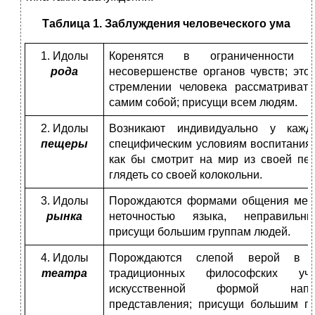
Таблица 1. Заблуждения человеческого ума
1. Идолы
Коренятся в ограниченности 
рода
несовершенстве органов чувств; это 
стремлении человека рассматриват
самим собой; присущи всем людям.
2. Идолы
Возникают индивидуально у кажд
пещеры
специфическим условиям воспитания;
как бы смотрит на мир из своей пе
глядеть со своей колокольни.
3. Идолы
Порождаются формами общения межд
рынка
неточностью языка, неправильны
присущи большим группам людей.
4. Идолы
Порождаются слепой верой в ав
театра
традиционных философских уч
искусственной формой напо
представления; присущи большим гр