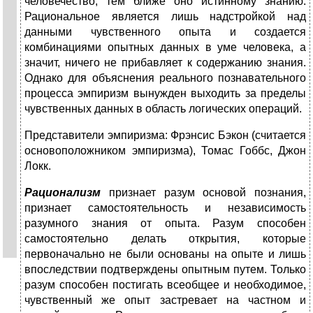
человечество, тем ближе оно истинному знанию.
Рациональное является лишь
надстройкой над
данными чувственного опыта и создается
комбинациями опытных данных в уме человека, а
значит, ничего не прибавляет к содержанию знания.
Однако для объяснения реального познавательного
процесса эмпиризм вынужден выходить за пределы
чувственных данных в область логических операций.
Представители эмпиризма: Фрэнсис Бэкон (считается
основоположником эмпиризма), Томас Гоббс, Джон
Локк.
Рационализм
признает разум основой познания,
признает самостоятельность и независимость
разумного знания от опыта. Разум способен
самостоятельно делать открытия, которые
первоначально не были основаны на опыте и лишь
впоследствии подтверждены опытным путем. Только
разум способен постигать всеобщее и необходимое,
чувственный же опыт застревает на частном и