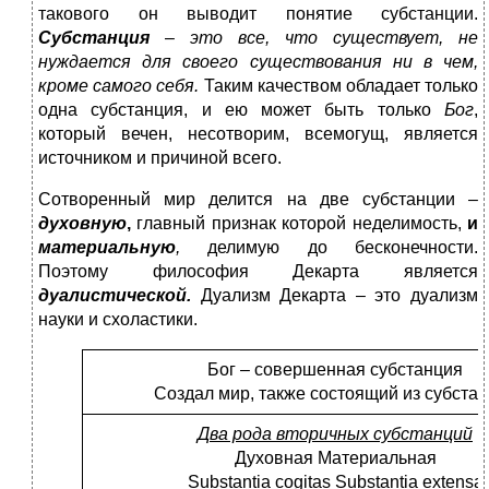
такового он выводит понятие субстанции.
Субстанция
–
это все, что существует, не
нуждается для своего существования ни в чем,
кроме самого себя.
Таким качеством обладает только
одна субстанция, и ею может быть только
Бог
,
который вечен, несотворим, всемогущ, является
источником и причиной всего.
Сотворенный мир делится на две субстанции –
духовную
,
главный признак которой неделимость,
и
материальную
,
делимую до бесконечности.
Поэтому философия Декарта является
дуалистической.
Дуализм Декарта – это дуализм
науки и схоластики.
Бог – совершенная субстанция
Создал мир, также состоящий из субста
Два рода вторичных субстанций
Духовная Материальная
Substantia cogitas Substantia extensa