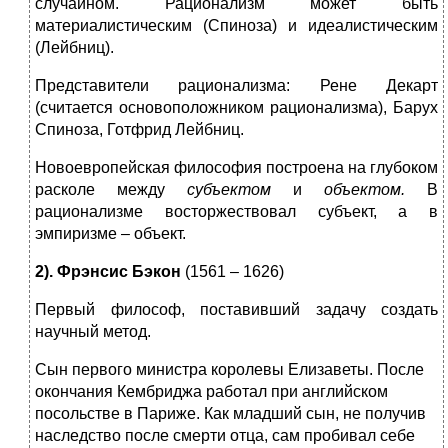
случайном. Рационализм может быть
материалистическим (Спиноза) и идеалистическим
(Лейбниц).
Представители рационализма: Рене Декарт
(считается основоположником рационализма), Барух
Спиноза, Готфрид Лейбниц.
Новоевропейская философия построена на глубоком
расколе между
субъектом
и
объектом.
В
рационализме восторжествовал субъект, а в
эмпиризме – объект.
2). Фрэнсис Бэкон
(1561 – 1626)
Первый философ, поставивший задачу создать
научный метод.
Сын первого министра королевы Елизаветы. После
окончания Кембриджа работал при английском
посольстве в Париже. Как младший сын, не получив
наследство после смерти отца, сам пробивал себе