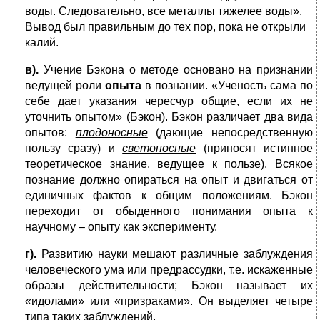
воды. Следовательно, все металлы тяжелее воды».
Вывод был правильным до тех пор, пока не открыли
калий.
в).
Учение Бэкона о методе основано на признании
ведущей роли
опыта
в познании. «Ученость сама по
себе дает указания чересчур общие, если их не
уточнить опытом» (Бэкон). Бэкон различает два вида
опытов:
плодоносные
(дающие непосредственную
пользу сразу) и
светоносные
(приносят истинное
теоретическое знание, ведущее к пользе). Всякое
познание должно опираться на опыт и двигаться от
единичных фактов к общим положениям. Бэкон
переходит от обыденного понимания опыта к
научному – опыту как эксперименту.
г).
Развитию науки мешают различные заблуждения
человеческого ума или предрассудки, т.е. искаженные
образы действительности; Бэкон называет их
«идолами» или «призраками». Он выделяет четыре
типа таких заблуждений.