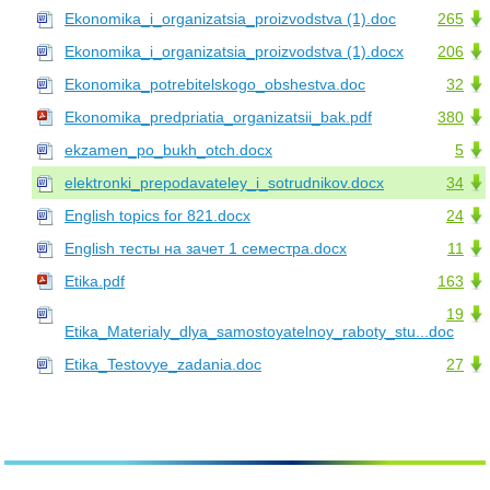
Ekonomika_i_organizatsia_proizvodstva (1).doc
265
Ekonomika_i_organizatsia_proizvodstva (1).docx
206
Ekonomika_potrebitelskogo_obshestva.doc
32
Ekonomika_predpriatia_organizatsii_bak.pdf
380
ekzamen_po_bukh_otch.docx
5
elektronki_prepodavateley_i_sotrudnikov.docx
34
English topics for 821.docx
24
English тесты на зачет 1 семестра.docx
11
Etika.pdf
163
19
Etika_Materialy_dlya_samostoyatelnoy_raboty_stu...doc
Etika_Testovye_zadania.doc
27