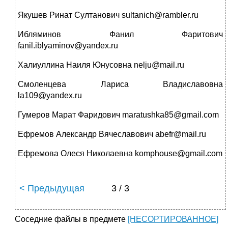
Якушев Ринат Султанович sultanich@rambler.ru
Ибляминов Фанил Фаритович
fanil.iblyaminov@yandex.ru
Халиуллина Наиля Юнусовна nelju@mail.ru
Смоленцева Лариса Владиславовна
la109@yandex.ru
Гумеров Марат Фаридович maratushka85@gmail.com
Ефремов Александр Вячеславович abefr@mail.ru
Ефремова Олеся Николаевна komphouse@gmail.com
< Предыдущая
3 / 3
Соседние файлы в предмете
[НЕСОРТИРОВАННОЕ]