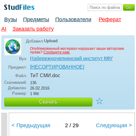
Вузы
Предметы
Пользователи
Реферат
AI
Заказать работу
Upload
Добавил:
Опубликованный материал нарушает ваши авторские
права?
Сообщите нам.
Набережночелнинский институт КФУ
Вуз:
[НЕСОРТИРОВАННОЕ]
Предмет:
ТиТ СМИ
.doc
Файл:
Скачиваний:
136
Добавлен:
26.02.2016
Размер:
1 Мб
☆
Скачать
< Предыдущая
2 / 29
Следующая >