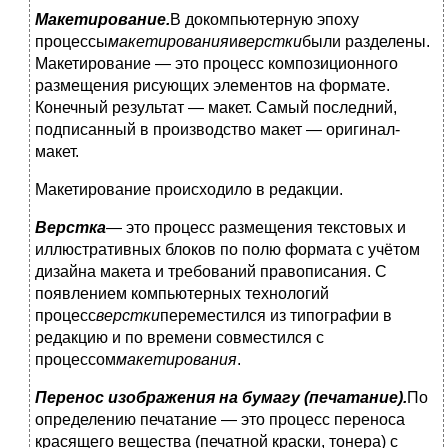
Макетирование.
В докомпьютерную эпоху
процессы
макетирования
и
верстки
были разделены.
Макетирование — это процесс композиционного
размещения рисующих элементов на формате.
Конечный результат — макет. Самый последний,
подписанный в производство макет — оригинал-
макет.
Макетирование происходило в редакции.
Верстка
— это процесс размещения текстовых и
иллюстративных блоков по полю формата с учётом
дизайна макета и требований правописания. С
появлением компьютерных технологий
процесс
верстки
переместился из типографии в
редакцию и по времени совместился с
процессом
макетирования
.
Перенос изображения на бумагу (печатание).
По
определению печатание — это процесс переноса
красящего вещества (печатной краски, тонера) с