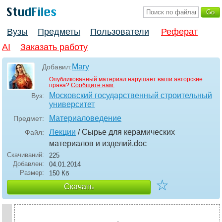
Вузы
Предметы
Пользователи
Реферат
AI
Заказать работу
Mary
Добавил:
Опубликованный материал нарушает ваши авторские
права?
Сообщите нам.
Московский государственный строительный
Вуз:
университет
Материаловедение
Предмет:
Лекции
/ Сырье для керамических
Файл:
материалов и изделий
.doc
Скачиваний:
225
Добавлен:
04.01.2014
Размер:
150 Кб
☆
Скачать