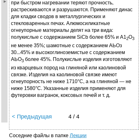
при быстром нагревании теряют прочность,
растрескиваются и раз­рушаются. Применяют динас
для кладки сводов в металлурги­ческих и
стекловаренных печах. Алюмосиликатные
огнеупорные материалы делят на три вида:
полукислые с содержанием SiCb более 65% и А1
О
2
3
не менее 35%; шамотные с содержанием АЬОз
30...45% и высокоглиноземистые с содержанием
АЬО
бо­лее 45%. Полукислые изделия изготовляют
3
из кварцевых пород на глиняной или каолиновой
связке. Изделия на каолиновой связке имеют
огнеупорность не ниже 1710°С, а на глиняной — не
ниже 1580°С. Указанные изделия применяют для
футеровки вагранок, коксовых печей и т. д.
< Предыдущая
4 / 4
Соседние файлы в папке
Лекции