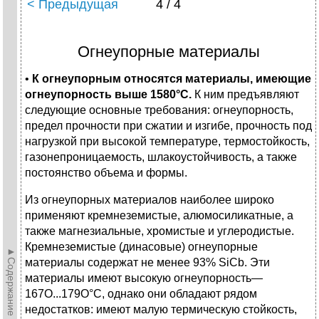
< Предыдущая
4 / 4
Огнеупорные материалы
•
К огнеупорным относятся материалы, имеющие
огнеупорность выше 1580°С.
К ним предъявляют
следующие основные требова­ния: огнеупорность,
предел прочности при сжатии и изгибе, проч­ность под
нагрузкой при высокой температуре, термостойкость,
газонепроницаемость, шлакоустойчивость, а также
постоянство объема и формы.
Из огнеупорных материалов наиболее широко
применяют кремнеземистые, алюмосиликатные, а
также магнезиальные, хромистые и углеродистые.
Кремнеземистые (динасовые) огнеу­порные
►Содержание►
материалы содержат не менее 93% SiCb. Эти
материалы имеют высокую огнеупорность—
167О...179О°С, однако они обла­дают рядом
недостатков: имеют малую термическую стойкость,