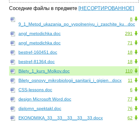
Соседние файлы в предмете
[НЕСОРТИРОВАННОЕ]
8
9_1_Metod_ukazania_po_vypolneniyu_i_zaschite_ku...doc
angl_metodichka.doc
291
angl_metodichka.doc
71
bestref-160451.doc
18
bestref-81364.doc
18
Bilety_1_kurs_Molkov.doc
110
Bilety_osnovy_mikrobiologii_sanitarii_i_gigien...docx
11
CSS-lessons.doc
6
design Microsoft Word.doc
77
diplomn_spektakl.doc
76
EKONOMIKA_33__33__33__33__33.docx
62