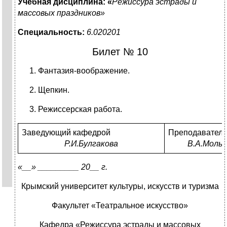
Учебная дисциплина: «
Режиссура эстрады и
массовых праздников»
Специальность:
6.020201
Билет № 10
Фантазия-воображение.
Щепкин.
Режиссерская работа.
Заведующий кафедрой
Преподаватель
Р.И.Булгакова
В.А.Мольк
«__» _________ 20__ г.
Крымский университет культуры, искусств и туризма
Факультет «Театральное искусство»
Кафедра «Режиссура эстрады и массовых