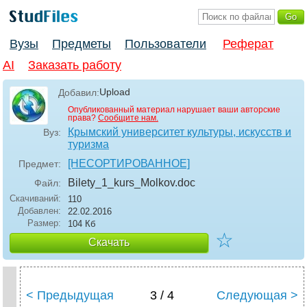
Вузы
Предметы
Пользователи
Реферат
AI
Заказать работу
Upload
Добавил:
Опубликованный материал нарушает ваши авторские
права?
Сообщите нам.
Крымский университет культуры, искусств и
Вуз:
туризма
[НЕСОРТИРОВАННОЕ]
Предмет:
Bilety_1_kurs_Molkov
.doc
Файл:
Скачиваний:
110
Добавлен:
22.02.2016
Размер:
104 Кб
☆
Скачать
< Предыдущая
3 / 4
Следующая >