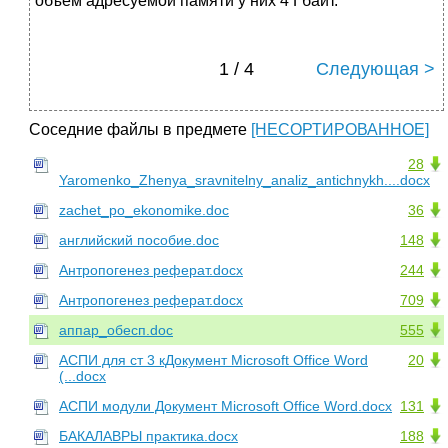
объем адресуемой памяти у них 4 Гбайт.
1 / 4
Следующая >
Соседние файлы в предмете
[НЕСОРТИРОВАННОЕ]
28
Yaromenko_Zhenya_sravnitelny_analiz_antichnykh....docx
zachet_po_ekonomike.doc
36
английский пособие.doc
148
Антропогенез реферат.docx
244
Антропогенез реферат.docx
709
аппар_обесп.doc
555
АСПИ для ст 3 кДокумент Microsoft Office Word
20
(...docx
АСПИ модули Документ Microsoft Office Word.docx
131
БАКАЛАВРЫ практика.docx
188