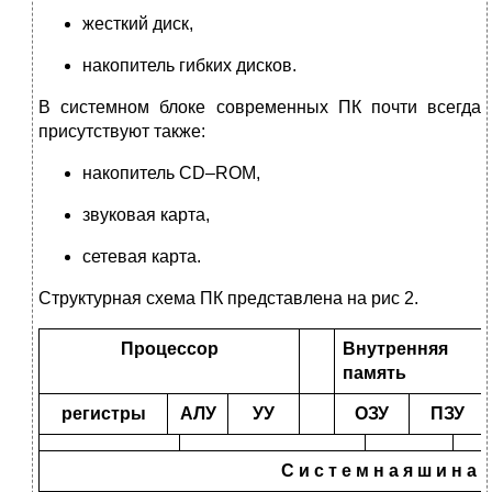
жесткий диск,
накопитель гибких дисков.
В системном блоке современных ПК почти всегда
присутствуют также:
накопитель CD–ROM,
звуковая карта,
сетевая карта.
Структурная схема ПК представлена на рис 2.
Процессор
Внутренняя
память
регистры
АЛУ
УУ
ОЗУ
ПЗУ
С и с т е м н а я ш и н а