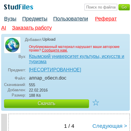
Вузы
Предметы
Пользователи
Реферат
AI
Заказать работу
Upload
Добавил:
Опубликованный материал нарушает ваши авторские
права?
Сообщите нам.
Крымский университет культуры, искусств и
Вуз:
туризма
[НЕСОРТИРОВАННОЕ]
Предмет:
аппар_обесп
.doc
Файл:
Скачиваний:
555
Добавлен:
22.02.2016
Размер:
188 Кб
☆
Скачать
1 / 4
Следующая >