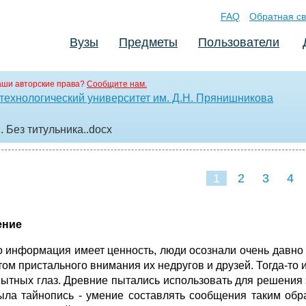
FAQ
Обратная св
Вузы
Предметы
Пользователи
аши авторские права?
Сообщите нам.
технологический университет им. Д.Н. Прянишникова
 Без титульника.
.docx
1
2
3
4
ение
то информация имеет ценность, люди осознали очень давно
том пристального внимания их недругов и друзей. Тогда-то 
ытных глаз. Древние пытались использовать для решения 
ыла тайнопись - умение составлять сообщения таким обр