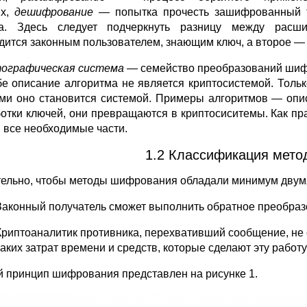
их,
дешифрование
— попытка прочесть зашифрованный те
а. Здесь следует подчеркнуть разницу между расш
дится законным пользователем, знающим ключ, а второе —
ографическая система
— семейство преобразований шифра
бе описание алгоритма не является криптосистемой. Тол
ми оно становится системой. Примеры алгоритмов — опи
отки ключей, они превращаются в криптосиситемы. Как п
я все необходимые части.
1.2 Классификация мет
ельно, чтобы методы шифрования обладали минимум двум
Законный получатель сможет выполнить обратное преобра
Криптоаналитик противника, перехвативший сообщение, не 
таких затрат времени и средств, которые сделают эту работ
 принцип шифрования представлен на рисунке 1.