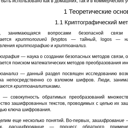
 быть использовано как в домашних, так и в коммерческих у
1 Теоретические осно
1.1 Криптографический ме
а, занимающаяся вопросами безопасной связи 
вается
криптологией
(kryptos — тайный, logos — на
вления
криптографию
и
криптоанализ.
тография —
наука о создании безопасных методов связи, 
ается поиском математических методов преобразования и
тоанализ —
данный раздел посвящен исследованию возмо
на непосредственно со взломом шифров. Люди, зани
ваются
криптоаналитиками
.
— совокупность обратимых преобразований множества 
ство зашифрованных текстов, проводимых с целью их защ
ью ключа шифрования.
елим еще несколько понятий. Во-первых,
зашифрование
—
ых,
расшифрование
— процесс обратного примене