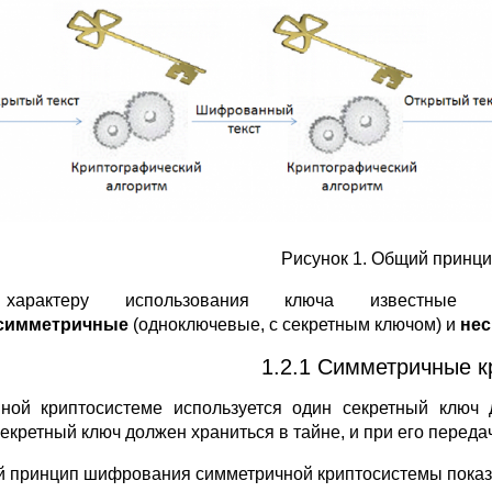
Рисунок 1. Общий принц
арактеру использования ключа известные 
симметричные
(одноключевые, с секретным ключом) и
не
1.2.1 Симметричные 
ной криптосистеме используется один секретный клю
секретный ключ должен храниться в тайне, и при его перед
 принцип шифрования симметричной криптосистемы показа