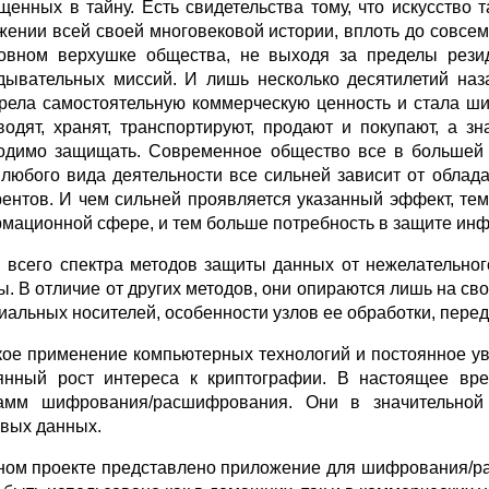
щенных в тайну. Есть свидетельства тому, что искусство
жении всей своей многовековой истории, вплоть до совсем
овном верхушке общества, не выходя за пределы резиде
дывательных миссий. И лишь несколько десятилетий на
рела самостоятельную коммерческую ценность и стала ш
водят, хранят, транспортируют, продают и покупают, а з
одимо защищать. Современное общество все в большей 
 любого вида деятельности все сильней зависит от облад
рентов. И чем сильней проявляется указанный эффект, те
мационной сфере, и тем больше потребность в защите ин
 всего спектра методов защиты данных от нежелательног
ы. В отличие от других методов, они опираются лишь на св
иальных носителей, особенности узлов ее обработки, перед
ое применение компьютерных технологий и постоянное у
янный рост интереса к криптографии. В настоящее вре
амм шифрования/расшифрования. Они в значительной
овых данных.
ном проекте представлено приложение для шифрования/р