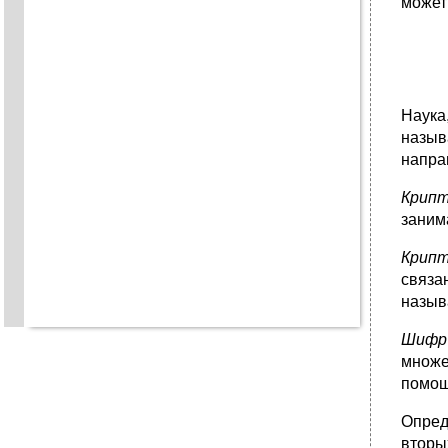
может
Наук
назы
напра
Крип
заним
Крип
связа
назы
Шифр
множе
помощ
Опред
втор