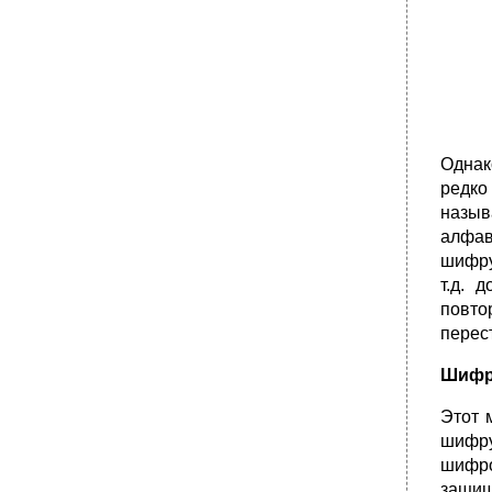
Однак
редко
назыв
алфав
шифру
т.д. 
повто
перес
Шифр
Этот 
шифру
шифро
защищ