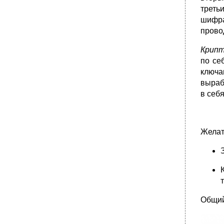
треть
шифр
прово
Крипт
по се
ключа
выраб
в себ
Желат
Общий