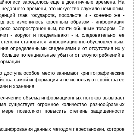
 тайнописи зародилось еще в доантичные времена. На
 недавнего времени, это искусство служило немногим,
нций глав государств, посольств и - конечно же -
зад все изменилось коренным образом - информация
ироко распространенным, почти обычным товаром. Ее
начит - воруют и подделывают - и, следовательно, ее
степени становится информационно-обусловленным,
ания определенными сведениями и от отсутствия их у
м больше потенциальные убытки от злоупотреблений в
формации.
о доступа особое место занимают криптографические
ойства самой информации и не используют свойства ее
ачи и хранения.
величение объема информационных потоков вызывает
мя существует огромное количество разнообразных
 мере позволяют повысить степень защищенности
асшифрования данных методом перестановки, которое