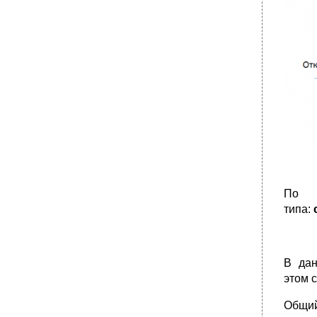
По х
типа:
В дан
этом 
Общий