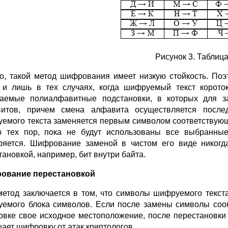
Рисунок 3. Таблиц
о, такой метод шифрования имеет низкую стойкость. По
 и лишь в тех случаях, когда шифруемый текст корото
аемые полиалфавитные подстановки, в которых для з
итов, причем смена алфавита осуществляется после
емого текста заменяется первым символом соответствующ
до тех пор, пока не будут использованы все выбранны
ряется. Шифрование заменой в чистом его виде никогда
тановкой, например, бит внутри байта.
ование перестановкой
метод заключается в том, что символы шифруемого текс
емого блока символов. Если после замены символы сооб
вке свое исходное местоположение, после перестановки 
ает шифровку от атак криптологов.