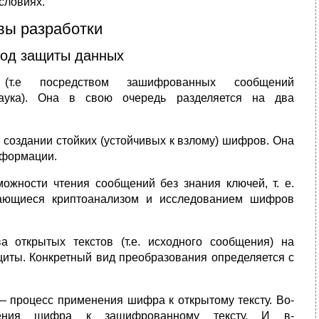
словиях.
вы разработки
тод защиты данных
(т.е посредством зашифрованных сообщений
ука). Она в свою очередь разделяется на два
о создании стойких (устойчивых к взлому) шифров. Она
нформации.
жности чтения сообщений без знания ключей, т. е.
мающиеся криптоанализом и исследованием шифров
открытых текстов (т.е. исходного сообщения) на
иты. Конкретный вид преобразования определяется с
 процесс применения шифра к открытому тексту. Во-
ния шифра к зашифрованному тексту. И в-