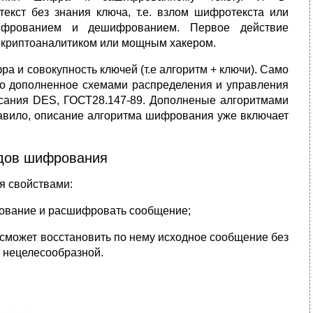
кст без знания ключа, т.е. взлом шифротекста или
ифрованием и дешифрованием. Первое действие
 криптоаналитиком или мощным хакером.
 и совокупность ключей (т.е алгоритм + ключи). Само
ько дополненное схемами распределения и управления
сания DES, ГОСТ28.147-89. Дополненые алгоритмами
равило, описание алгоритма шифрования уже включает
одов шифрования
я свойствами:
зование и расшифровать сообщение;
сможет восстановить по нему исходное сообщение без
у нецелесообразной.