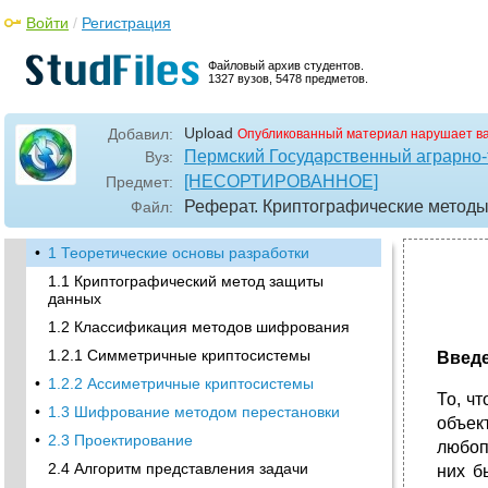
Войти
/
Регистрация
Файловый архив студентов.
1327 вузов, 5478 предметов.
Upload
Добавил:
Опубликованный материал нарушает в
Пермский Государственный аграрно-
Вуз:
[НЕСОРТИРОВАННОЕ]
Предмет:
Реферат. Криптографические методы.
Файл:
•
1 Теоретические основы разработки
1.1 Криптографический метод защиты
данных
1.2 Классификация методов шифрования
1.2.1 Симметричные криптосистемы
Введ
•
1.2.2 Ассиметричные криптосистемы
То, ч
•
1.3 Шифрование методом перестановки
объек
•
2.3 Проектирование
любоп
2.4 Алгоритм представления задачи
них б