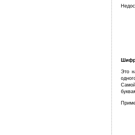
Недос
Шифро
Это н
одног
Самой
буква
Приме