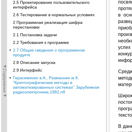
посвя
2.5 Проектирование пользовательского
интерфейса
протя
2.6 Тестирование в нормальных условиях
в осн
разве
2 Программная реализация шифра
перестановки
приоб
произ
2.1 Постановка задачи
необх
2.2 Требования к программе
успех
•
2.7 Общие сведения о программном
конку
продукте
инфор
2.8 Описание запуска
◄Содержание◄
2.9 Интерфейс
Среди
•
Герасименко в.А., Размахнин м.К.
метод
"Криптографические методы в
матер
автоматизированных системах" Зарубежная
радиоэлектроника,1982,n8
Широк
посто
прогр
текст
В дан