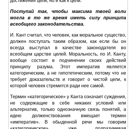
достижения цели, но и как к цели.
Поступай так, чтобы максима твоей воли
могла в то же время иметь силу принципа
всеобщего законодательства.
И. Кант считал, что человек, как моральное существо,
должен по­ступать таким образом, как если бы он
всегда выступал в качестве законодателя во
всеобщем царстве целей. Моральность, по И. Канту,
вообще состоит в подчинении своих действий
принципу разума. Этот императив является
категорическим, а не гипотетическим, потому что не
требует доказательств и говорит о чистой цели, к
которой человек стремится ради нее самой.
Термин «категорическое» у Канта означает суждения,
не со­держащие в себе никаких условий или
альтернатив, только одно­значную связь понятий, а
идею долженствования вмещает термин
«императив». В обыденной речи мы говорим
«категорическое», уже подразумевая