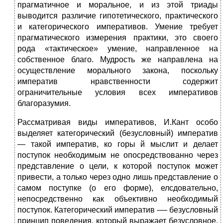
прагматичное и моральное, и из этой триады
выводится различие гипотетического, практического
и категорического императивов. Умение требует
прагматического измерения практики, это своего
рода «тактическое» умение, направленное на
собственное благо. Мудрость же направлена на
осуществление морального закона, поскольку
императив нравственности содержит
ограничительные условия всех императивов
благоразумия.
Рассматривая виды императивов, И.Кант особо
выделяет кате­горический (безусловный) императив
— такой императив, ко горы й мыслит и делает
поступок необходимым не опосредствованно через
представление о цели, к которой поступок может
привести, а только через одно лишь представление о
самом поступке (о его форме), елс­довательно,
непосредственно как объективно необходимый
поступок. Категорический императив -— безусловный
принцип поведения, который выражает безусловное,