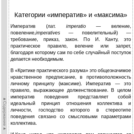
Категории «императив» и «максима»
Императив (лат.
imperatio
— веление,
повеление,
imperatives
—
повелительный) —
требование, приказ, закон. По И. Канту, это
практическое правило, веление или запрет,
благодаря кото­рому сам по себе случайный поступок
делается необходимым.
В «Критике практического разума» это общезначимое
нравственное предписание, в противоположность
личному принципу (максиме). Императив — это
правило, выражающее долженствование. В целом
императив поведения представляет собой
►Содержание►
идеальный принцип от­ношения коллектива и
личности, господство которого в стереотипе
поведения связано со смысловыми параметрами
коллектива.