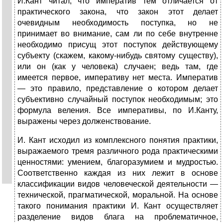
И.Кант читал, что императив тем отличается от
практического закона, что закон этот делает
очевидным необходимость поступка, но не
принимает во внимание, сам ли по себе внутренне
необходимо присущ этот поступок действующему
субъекту (скажем, какому-нибудь святому существу),
или он (как у человека) случаен; ведь там, где
имеется первое, императиву нет места. Императив
— это правило, представление о котором делает
субъективно случайный поступок необходимым; это
формула веления. Все императивы, по И.Канту,
выражены через долженствование.
И. Кант исходил из комплексного понятия практики,
выражаемого тремя различного рода практическими
ценностями: умением, благо­разумием и мудростью.
Соответственно каждая из них лежит в основе
классификации видов человеческой деятельности —
технической, прагматической, моральной. На основе
такого понимания практики И. Кант осуществляет
разделение видов блага на проблематичное,