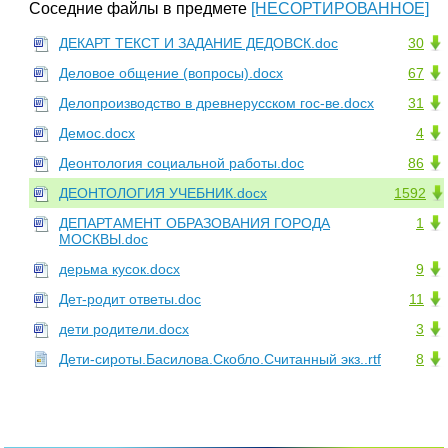
Соседние файлы в предмете
[НЕСОРТИРОВАННОЕ]
ДЕКАРТ ТЕКСТ И ЗАДАНИЕ ДЕДОВСК.doc
30
Деловое общение (вопросы).docx
67
Делопроизводство в древнерусском гос-ве.docx
31
Демос.docx
4
Деонтология социальной работы.doc
86
ДЕОНТОЛОГИЯ УЧЕБНИК.docx
1592
ДЕПАРТАМЕНТ ОБРАЗОВАНИЯ ГОРОДА
1
МОСКВЫ.doc
дерьма кусок.docx
9
Дет-родит ответы.doc
11
дети родители.docx
3
Дети-сироты.Басилова.Скобло.Считанный экз..rtf
8