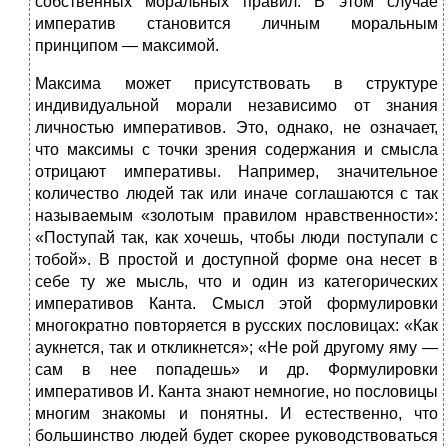
собственных моральных правил. В этом случае
императив становится личным моральным
принципом — максимой.
Максима может присутствовать в структуре
индивидуальной морали независимо от знания
личностью императивов. Это, одна­ко, не означает,
что максимы с точки зрения содержания и смысла
отрицают императивы. Например, значительное
количество людей так или иначе соглашаются с так
называемым «золотым правилом нравственности»:
«Поступай так, как хочешь, чтобы люди поступа­ли с
тобой». В простой и доступной форме она несет в
себе ту же мысль, что и один из категорических
императивов Канта. Смысл этой формулировки
многократно повторяется в русских пословицах: «Как
аукнется, так и откликнется»; «Не рой другому яму —
сам в нее попадешь» и др. Формулировки
императивов И. Канта знают немно­гие, но пословицы
многим знакомы и понятны. И естественно, что
большинство людей будет скорее руководствоваться