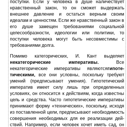
поступки. Если у человека в душе наличествует
нравственный закон, то он сможет выдержать
внешнее давление и остаться верным своим
идеалам и ценностям. Если же нравственный закон в
его душе замещен требованиями социальной
целесообразности, идеологии или политики, то
поступки человека могут быть несовместимы с
требованиями долга.
Помимо категорических, И. Кант выделяет
некатегорические императивы.
Все
некатегорические императивы являются
гипоте­
тическими,
все они условны, поскольку требуют
умений (предпи­сывают умения). Гипотетический
императив имеет силу лишь при определенных
условиях, он относится к действиям, когда известны
цель и средства. Часто гипотетические императивы
принимают форму «технических», поскольку, исходя
из поставленной цели, предписыва­ют необходимость
совершения необходимых для ее реализации дей­
ствий. Например, если человек хочет иметь сад, он