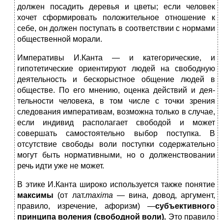
должен посадить деревья и цветы; если человек
хочет сформировать положительное отношение к
себе, он должен поступать в соответствии с нормами
общественной морали.
Императивы И.Канта — и категорические, и
гипотетические ориентируют людей на свободную
деятельность и бескорыстное общение людей в
обществе. По его мнению, оценка действий и дея­
тельности человека, в том числе с точки зрения
следования импера­тивам, возможна только в случае,
если индивид располагает свободой и может
совершать самостоятельно выбор поступка. В
отсутствие свободы воли поступки содержательно
могут быть нормативными, но о долженствовании
речь идти уже не может.
В этике И.Канта широко используется также понятие
максимы
(от лат.
maxima
— вина, довод, аргумент,
правило, изречение, афо­ризм) —
субъективного
принципа воления (свободной воли).
Это правило