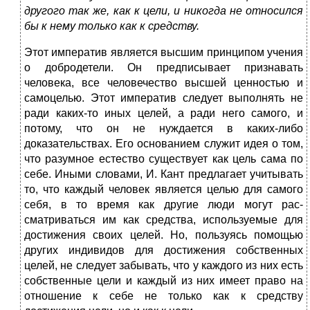
другого так же, как к цели, и никогда не относился
бы к нему только как к средству.
Этот императив является высшим принципом учения
о добродете­ли. Он предписывает признавать
человека, все человечество высшей ценностью и
самоцелью. Этот императив следует выполнять не
ради каких-то иных целей, а ради него самого, и
потому, что он не нуж­дается в каких-либо
доказательствах. Его основанием служит идея о том,
что разумное естество существует как цель сама по
себе. Иными словами, И. Кант предлагает учитывать
то, что каждый человек явля­ется целью для самого
себя, в то время как другие люди могут рас­
сматриваться им как средства, используемые для
достижения своих целей. Но, пользуясь помощью
других индивидов для достижения собственных
целей, не следует забывать, что у каждого из них есть
собственные цели и каждый из них имеет право на
отношение к себе не только как к средству