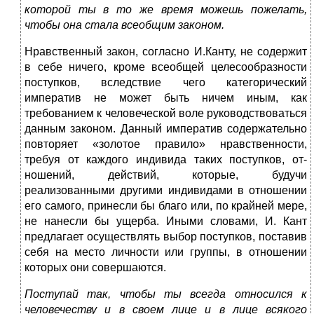
которой ты в то же время можешь пожелать,
чтобы она стала все­общим законом.
Нравственный закон, согласно И.Канту, не содержит
в себе ничего, кроме всеобщей целесообразности
поступков, вследствие чего категорический
императив не может быть ничем иным, как
требованием к человеческой воле руководствоваться
данным зако­ном. Данный императив содержательно
повторяет «золотое правило» нравственности,
требуя от каждого индивида таких поступков, от­
ношений, действий, которые, будучи
реализованными другими инди­видами в отношении
его самого, принесли бы благо или, по крайней мере,
не нанесли бы ущерба. Иными словами, И. Кант
предлагает осуществлять выбор поступков, поставив
себя на место личности или группы, в отношении
которых они совершаются.
Поступай так, чтобы ты всегда относился к
человечеству и в своем лице и в лице всякого