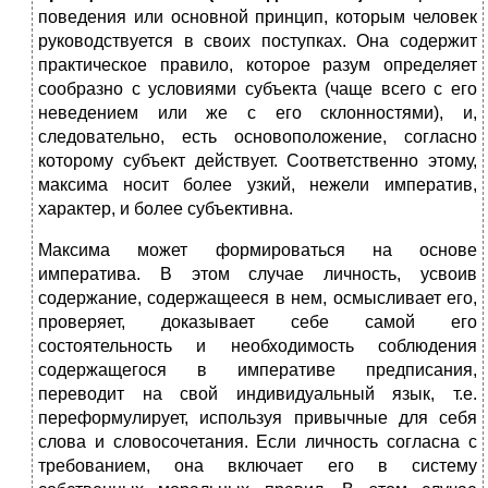
поведения или основной принцип, которым человек
руко­водствуется в своих поступках. Она содержит
практическое правило, которое разум определяет
сообразно с условиями субъекта (чаще всего с его
неведением или же с его склонностями), и,
следовательно, есть основоположение, согласно
которому субъект действует. Соот­ветственно этому,
максима носит более узкий, нежели императив,
характер, и более субъективна.
Максима может формироваться на основе
императива. В этом случае личность, усвоив
содержание, содержащееся в нем, осмысли­вает его,
проверяет, доказывает себе самой его
состоятельность и не­обходимость соблюдения
содержащегося в императиве предписания,
переводит на свой индивидуальный язык, т.е.
переформулирует, ис­пользуя привычные для себя
слова и словосочетания. Если личность согласна с
требованием, она включает его в систему