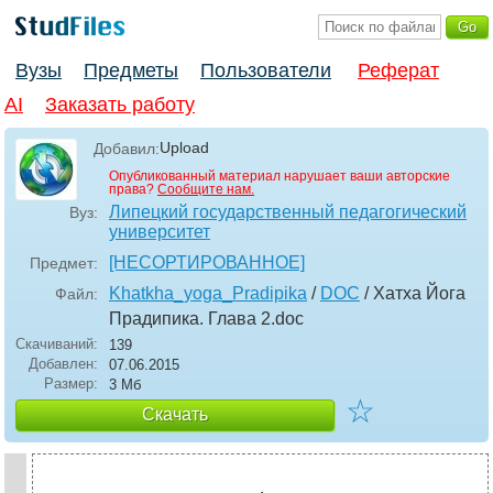
Вузы
Предметы
Пользователи
Реферат
AI
Заказать работу
Upload
Добавил:
Опубликованный материал нарушает ваши авторские
права?
Сообщите нам.
Липецкий государственный педагогический
Вуз:
университет
[НЕСОРТИРОВАННОЕ]
Предмет:
Khatkha_yoga_Pradipika
/
DOC
/ Хатха Йога
Файл:
Прадипика. Глава 2
.doc
Скачиваний:
139
Добавлен:
07.06.2015
Размер:
3 Мб
☆
Скачать