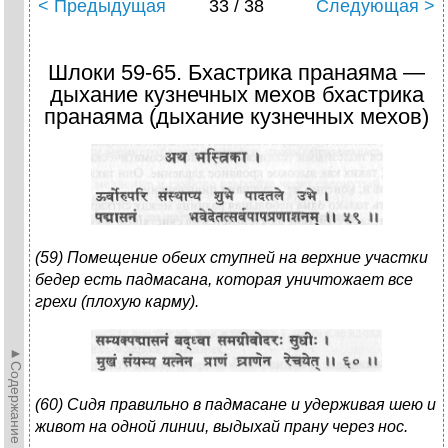
< Предыдущая
33 / 38
Следующая >
Шлоки 59-65. Бхастрика пранаяма —
дыхание кузнечных мехов бхастрика
пранаяма (дыхание кузнечных мехов)
(59) Помещение обеих ступней на верхние участки
бедер есть падмасана, которая уничтожает все
грехи (плохую карму).
►Содержание►
(60) Сидя правильно в падмасане и удерживая шею и
живот на одной линии, выдыхай прану через нос.