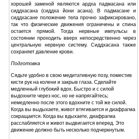
хорошей заменой являются ардха падмасана или
сиддхасана (сиддха йони асана). В падмасане и
сиддхасане положение тела прочно зафиксировано,
так что физические движения ограничены и спина
остается прямой. Тогда нервные импульсы в
состоянии проходить вверх непосредственно через
центральную нервную систему. Сиддхасана также
сохраняет давление крови.
Подготовка
Сядьте удобно в свою медитативную позу, поместив
кисти рук на колени и закрыв глаза. Сделайте
медленный глубокий вдох. Быстро и с силой
выдохните через нос, но не напрягайтесь;
немедленно после этого вдохните с той же силой.
Когда вы выдыхаете, живот втягивается и диафрагма
сокращается. Когда вы вдыхаете, диафрагма
расслабляется и живот выдвигается вперед. Это
движение должно быть несколько подчеркнутым.