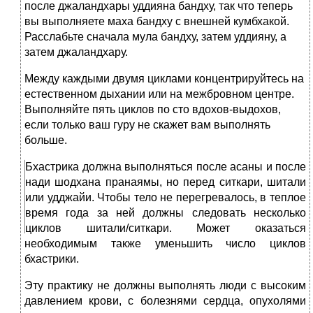
после джаландхары уддияна бандху, так что теперь
вы выполняете маха бандху с внешней кумбхакой.
Расслабьте сначала мула бандху, затем уддияну, а
затем джаландхару.
Между каждыми двумя циклами концентрируйтесь на
естественном дыхании или на межбровном центре.
Выполняйте пять циклов по сто вдохов-выдохов,
если только ваш гуру не скажет вам выполнять
больше.
Бхастрика должна выполняться после асаны и после
нади шодхана пранаямы, но перед ситкари, шитали
или удджайи. Чтобы тело не перегревалось, в теплое
время года за ней должны следовать несколько
циклов шитали/ситкари. Может оказаться
необходимым также уменьшить число циклов
бхастрики.
Эту практику не должны выполнять люди с высоким
давлением крови, с болезнями сердца, опухолями