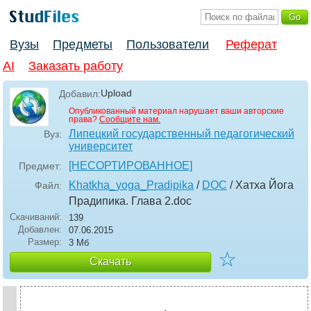
Вузы
Предметы
Пользователи
Реферат
AI
Заказать работу
Upload
Добавил:
Опубликованный материал нарушает ваши авторские
права?
Сообщите нам.
Липецкий государственный педагогический
Вуз:
университет
[НЕСОРТИРОВАННОЕ]
Предмет:
Khatkha_yoga_Pradipika
/
DOC
/ Хатха Йога
Файл:
Прадипика. Глава 2
.doc
Скачиваний:
139
Добавлен:
07.06.2015
Размер:
3 Мб
☆
Скачать