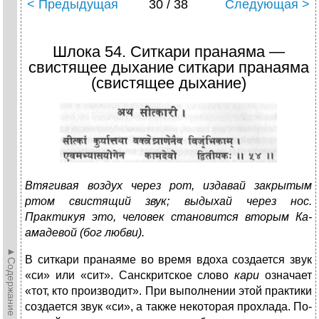
< Предыдущая
30 / 38
Следующая >
Шлока 54. Ситкари пранаяма —
свистящее дыхание ситкари пранаяма
(свистящее дыхание)
Втягивая воздух через рот, издавай закрытым
ртом свистящий звук; выдыхай через нос.
Практикуя это, человек становится вторым Ка-
амадевой (бог любви).
►Содержание►
В ситкари пранаяме во время вдоха создается звук
«си» или «сит». Санскритское слово
кари
означает
«тот, кто производит». При выполнении этой практики
создается звук «си», а также некоторая прохлада. По-