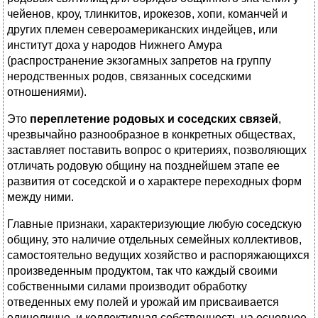
чейенов, кроу, тлинкитов, ирокезов, хопи, команчей и
других племен североамериканских индейцев, или
институт доха у народов Нижнего Амура
(распространение экзогамных запретов на группу
неродственных родов, связанных соседскими
отношениями).
Это
переплетение родовых и соседских связей
,
чрезвычайно разнообразное в конкретных обществах,
заставляет поставить вопрос о критериях, позволяющих
отличать родовую общину на позднейшем этапе ее
развития от соседской и о характере переходных форм
между ними.
Главные признаки, характеризующие любую соседскую
общину, это наличие отдельных семейных коллективов,
самостоятельно ведущих хозяйство и распоряжающихся
произведенным продуктом, так что каждый своими
собственными силами производит обработку
отведенных ему полей и урожай им присваивается
единолично, и коллективная собственность на основное