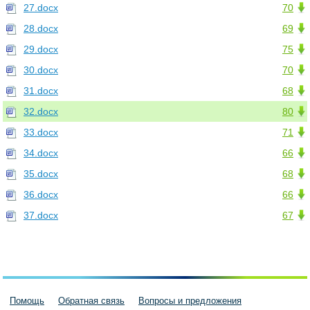
27.docx
70
28.docx
69
29.docx
75
30.docx
70
31.docx
68
32.docx
80
33.docx
71
34.docx
66
35.docx
68
36.docx
66
37.docx
67
Помощь
Обратная связь
Вопросы и предложения