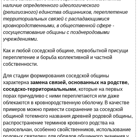
наличие определенного идеологического
(религиозного) единства общинников, переплетение
территориальных связей с распадающимися
кровнородственными, в общественной сфере -
сосуществование общины с позднеродовыми
учреждениями.
Как и любой соседской общине, первобытной присущи
переплетение и борьба коллективной и частной
собственности.
Для стадии формирования соседской общины
характерна
замена связей, основанных на родстве,
соседско-территориальными
, которые на первых
порах причудливо с ними переплетаются или даже
облекаются в кровнородственную оболочку. В качестве
примеров можно привести сохранение за соседской
общиной тотемного названия древней родовой общины,
распространение терминов кровного родства на
односельчан, особенно свойственников, использование
родовых святилищ для обрядов общинного значения у