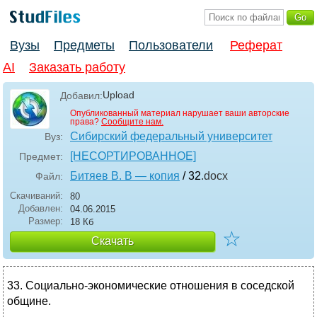
Вузы
Предметы
Пользователи
Реферат
AI
Заказать работу
Upload
Добавил:
Опубликованный материал нарушает ваши авторские
права?
Сообщите нам.
Сибирский федеральный университет
Вуз:
[НЕСОРТИРОВАННОЕ]
Предмет:
Битяев В. В — копия
/ 32
.docx
Файл:
Скачиваний:
80
Добавлен:
04.06.2015
Размер:
18 Кб
☆
Скачать
33. Социально-экономические отношения в соседской
общине.