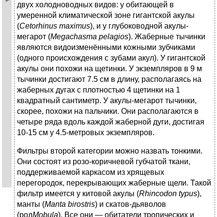
двух холодноводных видов: у обитающей в
умеренной климатической зоне гигантской акулы
(
Cetorhinus maximus
), и у глубоководной акулы-
мегарот (
Megachasma pelagios
). Жаберные тычинки
являются видоизменёнными кожными зубчиками
(одного происхождения с зубами акул). У гигантской
акулы они похожи на щетинки. У экземпляров в 9 м
тычинки достигают 7.5 см в длину, располагаясь на
жаберных дугах с плотностью 4 щетинки на 1
квадратный сантиметр. У акулы-мегарот тычинки,
скорее, похожи на пальчики. Они располагаются в
четыре ряда вдоль каждой жаберной дуги, достигая
10-15 см у 4.5-метровых экземпляров.
Фильтры второй категории можно назвать тонкими.
Они состоят из розо-коричневой губчатой ткани,
поддерживаемой каркасом из хрящевых
перегородок, перекрывающих жаберные щели. Такой
фильтр имеется у китовой акулы (
Rhincodon typus
),
манты (
Manta birostris
) и скатов-дьяволов
(род
Mobula
). Все они — обитатели тропических и