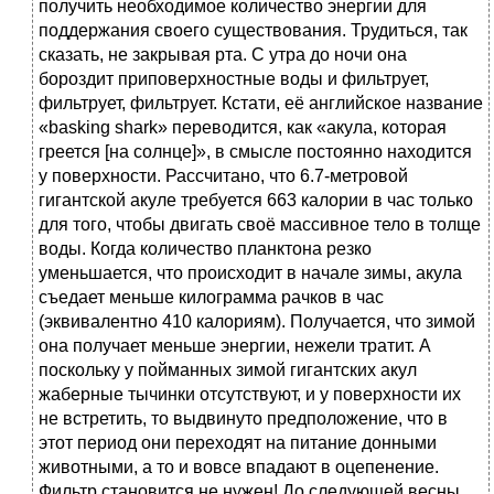
получить необходимое количество энергии для
поддержания своего существования. Трудиться, так
сказать, не закрывая рта. С утра до ночи она
бороздит приповерхностные воды и фильтрует,
фильтрует, фильтрует. Кстати, её английское название
«basking shark» переводится, как «акула, которая
греется [на солнце]», в смысле постоянно находится
у поверхности. Рассчитано, что 6.7-метровой
гигантской акуле требуется 663 калории в час только
для того, чтобы двигать своё массивное тело в толще
воды. Когда количество планктона резко
уменьшается, что происходит в начале зимы, акула
съедает меньше килограмма рачков в час
(эквивалентно 410 калориям). Получается, что зимой
она получает меньше энергии, нежели тратит. А
поскольку у пойманных зимой гигантских акул
жаберные тычинки отсутствуют, и у поверхности их
не встретить, то выдвинуто предположение, что в
этот период они переходят на питание донными
животными, а то и вовсе впадают в оцепенение.
Фильтр становится не нужен! До следующей весны,