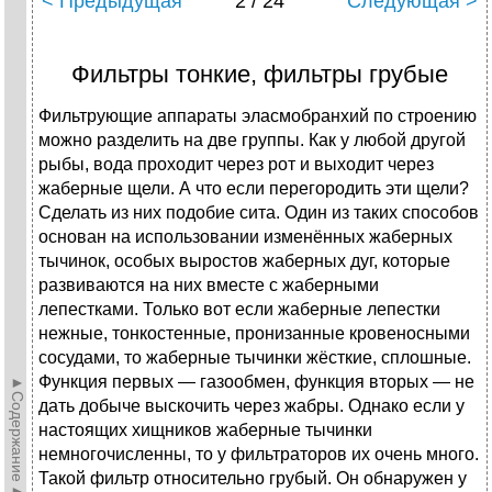
< Предыдущая
2 / 24
Следующая >
Фильтры тонкие, фильтры грубые
Фильтрующие аппараты эласмобранхий по строению
можно разделить на две группы. Как у любой другой
рыбы, вода проходит через рот и выходит через
жаберные щели. А что если перегородить эти щели?
Сделать из них подобие сита. Один из таких способов
основан на использовании изменённых жаберных
тычинок, особых выростов жаберных дуг, которые
развиваются на них вместе с жаберными
лепестками. Только вот если жаберные лепестки
нежные, тонкостенные, пронизанные кровеносными
сосудами, то жаберные тычинки жёсткие, сплошные.
Функция первых — газообмен, функция вторых — не
►Содержание►
дать добыче выскочить через жабры. Однако если у
настоящих хищников жаберные тычинки
немногочисленны, то у фильтраторов их очень много.
Такой фильтр относительно грубый. Он обнаружен у