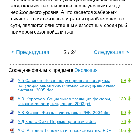
когда количество планктона вновь увеличиться до
необходимого уровня. А что касается жаберных
тычинок, то их сезонные утрата и приобретение, по
сути, являются единственным известным среди рыб
примером сезонной...линьки!
< Предыдущая
2 / 24
Следующая >
Соседние файлы в предмете
Эволюция
А.Б.Савинов. Новая популяционная парадигма
59
популяция как симбиотическая самоуправляемая
система. 2005.doc
А.В. Коротаев. Социальная эволюция факторы,
130
закономерности, тенденции. 2003.pdf
А.В.Власов. Жизнь начиналась с РНК. 2004.doc
90
А.Д.Кернс-Смит. Первые организмы.doc
76
А.С. Антонов, Геномика и геносистематика.PDF
106