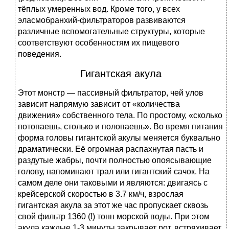
тёплых умеренных вод. Кроме того, у всех
эласмобранхий-фильтраторов развиваются
различные вспомогательные структуры, которые
соответствуют особенностям их пищевого
поведения.
Гигантская акула
Этот монстр — пассивный фильтратор, чей улов
зависит напрямую зависит от «количества
движения» собственного тела. По простому, «сколько
потопаешь, столько и полопаешь». Во время питания
форма головы гигантской акулы меняется буквально
драматически. Её огромная распахнутая пасть и
раздутые жабры, почти полностью опоясывающие
голову, напоминают трал или гигантский сачок. На
самом деле они таковыми и являются: двигаясь с
крейсерской скоростью в 3.7 км/ч, взрослая
гигантская акула за этот же час пропускает сквозь
свой фильтр 1360 (!) тонн морской воды. При этом
акула каждые 1-3 минуты закрывает рот, встряхивает