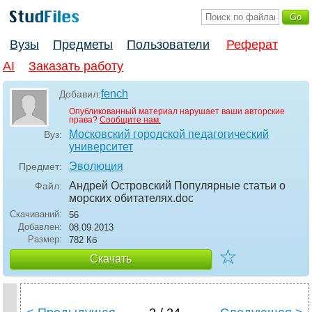
Вузы
Предметы
Пользователи
Реферат
AI
Заказать работу
fench
Добавил:
Опубликованный материал нарушает ваши авторские
права?
Сообщите нам.
Московский городской педагогический
Вуз:
университет
Эволюция
Предмет:
Андрей Островский Популярные статьи о
Файл:
морских обитателях
.doc
Скачиваний:
56
Добавлен:
08.09.2013
Размер:
782 Кб
☆
Скачать