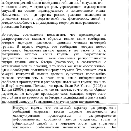
выборе конкретной линии поведения в той или иной ситуации, или
−
немного иначе,
−
огромную роль упреждающего моделирования
ситуаций на основе индивидуального и коллективного опыта.
Несомненно, что при прочих равных условиях эволюционная
успешность выше у представителей тех филетических линий, у
которых способность к упреждающему моделированию развивается
в
эволюции быстрее.
Во-вторых, соотношения показывают, что производятся и
распространяются главным образом только такие сообщения,
которые априорно признаются ценными членами некоторой
группы. В первую очередь, это сообщения, которые имеют
безусловную биовыживательную ценность, но также и те, к
восприятию которых члены группы уже подготовлены
предшествующим опытом. Такие сообщения распространяются
внутри группы очень быстро (фактически, в соответствии с
механизмом цепной реакции), в то время как иные «бесполезные»
идеи и сообщения практически сразу затухают. Это означает, что в
каждый конкретный момент времени существует чрезвычайно
высокая селективность в плане того, какие информационные
сообщения производятся и распространяются как в группе, так и во
всей субпопуляции. Похоже, что правы были Р.А.Уилсон (1998) и
Т.Лири (2000), утверждавшие, что мы таковы, во что верим. Однако
параметры, по которым происходит такая селекция, скорее всего
неустойчивы во времени из-за быстрых модификаций и флуктуаций
априорной ценности
V
, вызванных ситуативными изменениями.
i
Нетрудно видеть, что описанный характер распространения
сообщений открывает весьма широкие возможности для
манипулирования производством и распространением
информационных сообщений внутри отдельных групп и
субпопуляций людей и, в конечном итоге, для управления
некоторыми особенностями человеческого поведения. Это