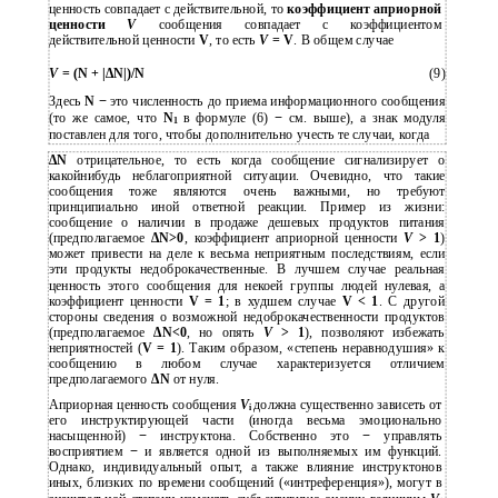
ценность совпадает с действительной, то
коэффициент априорной
ценности
V
сообщения совпадает с коэффициентом
действительной ценности
V
, то есть
V
= V
. В общем случае
V
= (N + |∆N|)/N
(9)
Здесь
N
−
это численность до приема информационного сообщения
(то же самое, что
N
в формуле (6)
−
см. выше), а знак модуля
1
поставлен для того, чтобы дополнительно учесть те случаи, когда
∆N
отрицательное, то есть когда сообщение сигнализирует о
какойнибудь неблагоприятной ситуации. Очевидно, что такие
сообщения тоже являются очень важными, но требуют
принципиально иной ответной реакции. Пример из жизни:
сообщение о наличии в продаже дешевых продуктов питания
(предполагаемое
∆N>0
, коэффициент априорной ценности
V
> 1
)
может привести на деле к весьма неприятным последствиям, если
эти продукты недоброкачественные. В лучшем случае реальная
ценность этого сообщения для некоей группы людей нулевая, а
коэффициент ценности
V = 1
; в худшем случае
V < 1
. С другой
стороны сведения о возможной недоброкачественности продуктов
(предполагаемое
∆N<0
, но опять
V
> 1
), позволяют избежать
неприятностей (
V = 1
). Таким образом, «степень неравнодушия» к
сообщению в любом случае характеризуется отличием
предполагаемого
∆N
от нуля.
Априорная ценность сообщения
V
должна существенно зависеть от
i
его инструктирующей части (иногда весьма эмоционально
насыщенной)
−
инструктона. Собственно это
−
управлять
восприятием
−
и является одной из выполняемых им функций.
Однако, индивидуальный опыт, а также влияние инструктонов
иных, близких по времени сообщений («интреференция»), могут в