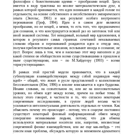
философии с божественными идеями
−
прообразами вещей. Здесь
имеется в виду трактовка во вполне материалистическом духе, в
рамках которой принимается, что идеи возникают в каждой голове по
отдельности, на основе собственного и несобственного эмпирического
опыта (Энгельс, 1961) и как результат особого внутреннего
переживания (Гроф, 1994). Идеи и в самом деле являются
прообразами, но не вещей, а мемов, то есть того, что предназначено
для сознания, и что конструируется всякий раз из заготовок той или
иной знаковой системы. Тот невидимый, вольный мир вдохновения, в
котором в результате самых странных сочетаний неназываемых
словами образов и переживаний рождаются идеи и откуда они,
получая приблизительные описания, всплывают иногда в сознание, не
пуст. Вопрос лишь в том, чем и насколько этот мир наполнен и до
какой степени он обобществлен всеми существовавшими в прошлом и
ныне существующими, или
−
по М.Хайдегеру (1993)
−
всеми
«присутствующими».
В рамках этой простой модели принимается, что в каждой
субпопуляции взаимодействующих между собой индивидов «мир
идей»
−
общий, что лежит в русле представлений о коллективном
бессознательном (Юнг, 1996) и вполне вписывается в идеи буддизма.
Иными словами, на сознательном ли, или же на внесознательных
уровнях, но обмен идет между всеми, причем на любые темы. В
пользу этого говорит, в частности и то, что согласно некоторым
современным исследованиям, в группе людей весьма часто
усиливается интеллектуальная деятельность отдельных ее членов. Как
объяснить почему это происходит – потому, что в социуме постоянно
существует некоторый фоновый информационный обмен между
совершенно незнакомыми людьми, потому, что для обмена
используются материальные носители или, напротив, неизвестные
современной физике взаимодействия, или же еще как-нибудь
−
это
совсем иная проблема, обсуждать которую за неимением адекватного