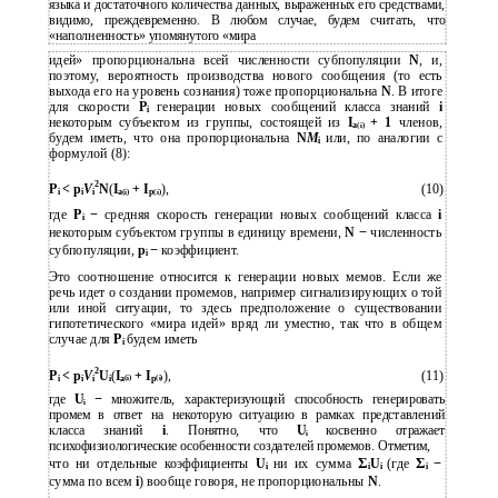
языка и достаточного количества данных, выраженных его средствами,
видимо, преждевременно. В любом случае, будем считать, что
«наполненность» упомянутого «мира
идей» пропорциональна всей численности субпопуляции
N
, и,
поэтому, вероятность производства нового сообщения (то есть
выхода его на уровень сознания) тоже пропорциональна
N
. В итоге
для скорости
P
генерации новых сообщений класса знаний
i
i
некоторым субъектом из группы, состоящей из
I
+ 1
членов,
a
(i)
будем иметь, что она пропорциональна
N
M
или, по аналогии с
i
формулой (8):
2
P
< p
V
N
(
I
+ I
),
(10)
i
i
i
a
(i)
p
(i)
где
P
−
средняя скорость генерации новых сообщений класса
i
i
некоторым субъектом группы в единицу времени,
N
−
численность
субпопуляции,
p
−
коэффициент.
i
Это соотношение относится к генерации новых мемов. Если же
речь идет о создании промемов, например сигнализирующих о той
или иной ситуации, то здесь предположение о существовании
гипотетического «мира идей» вряд ли уместно, так что в общем
случае для
P
будем иметь
i
2
P
< p
V
U
(
I
+ I
),
(11)
i
i
i
i
a
(i)
p
(i)
где
U
−
множитель, характеризующий способность генерировать
i
промем в ответ на некоторую ситуацию в рамках представлений
класса знаний
i
. Понятно, что
U
косвенно отражает
i
психофизиологические особенности создателей промемов. Отметим,
Σ
Σ
что ни отдельные коэффициенты
U
ни их сумма
U
(где
−
i
i
i
i
сумма по всем
i
) вообще говоря, не пропорциональны
N
.