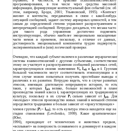
отражено, в частности, в практике психолингвистического
программирования, в том числе через средства массовой
информации, формирующие контекстуальный фон событий (см. об
этом, например, Броди, 2001; Ульяновский, 1995). «Контекст
жизни» и контексты, передаваемых в связи с какой-нибудь
ситуацией сообщений, задают систему априорных ценностей, и тем
самым до определенной степени управляют распространением и
интерпретацией сообщений. Нетрудно догадаться, что весьма часто
для такого рода управления достаточно подменять
инструктирующие, обычно наиболее эмоционально насыщенные
части мемов и промемов, поскольку, в отличие от данных,
достоверность эмоциональной компоненты трудно подвергнуть
экспериментальной и (или) логической проверке.
Очевидно, что каждый субъект включен в различные иерархические
системы взаимоотношений с другими субъектами, соответственно
этому он участвует в распространении сообщений различных сетей,
характеризующихся своими значениями
V
, I
и
I
и
i
. Группам
i
a(i)
p(i)
большой численности могут соответствовать этнопопуляции и в
этом случае можно попытаться получить простейшие выводы о
различиях в их развитии. Нетрудно видеть, что в случае развитых
этносов, имеющих длительную непрерывную историю, то есть
таких, у которых
I
велико, больше возможностей в плане
p(i)
производства знаний класса
i
, характеризующих их традиционную
культуру, поскольку в их случае
P
сильно зависит от
I
. Для
i
p(i)
«молодых» этносов производство новых знаний в меньшей степени
определяется традициями и больше зависит от «присутствующих»
членов группы (
P
~ I
), то есть культура этноса находится еще на
i
a(i)
стадии становления (Levchenko, 1999). Какое архитипическое
(Юнг,
1996), приходящее от человеческих и животных предков,
«всплывает» на поверхность сознаваемого и доминирует в каждом
из этих случаев
−
не последний вопрос.