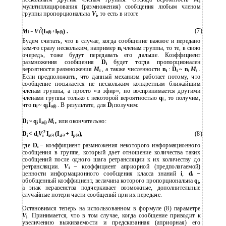
i
мультиплицирования (размножения) сообщения любым членом
группы пропорциональна
V
, то есть в итоге
i
2
(7)
M
~
V
(I
+I
) .
i
i
a(i)
p(i)
Будем считать, что в случае, когда сообщение важное и передано
кем-то сразу нескольким, например
n
членам группы, то те, в свою
i
очередь, тоже будут передавать его дальше. Коэффициент
размножения сообщения
D
будет тогда пропорционален
i
вероятности размножения
M
, а также численности
n
:
D
~ n
M
.
i
i
i
i
i
Если предположить, что данный механизм работает потому, что
сообщение посылается не нескольким конкретным ближайшим
членам группы, а просто «в эфир», но воспринимается другими
членами группы только с некоторой вероятностью
q
, то получим,
i
что
n
~ q
I
. В результате, для
D
получим:
i
i
a(i)
i
D
~ q
I
M
,
или окончательно:
i
i
a(i)
i
2
D
< d
V
I
(I
+ I
),
(8)
i
i
i
a
(i)
a
(i)
p
(i)
где
D
−
коэффициент размножения некоторого информационного
i
сообщения в группе, который дает отношение количества таких
сообщений после одного шага ретрансляции к их количеству до
ретрансляции.
V
−
коэффициент априорной (предполагаемой)
i
ценности информационного сообщения класса знаний
i
,
d
−
i
обобщенный коэффициент, величина которого пропорциональна
q
,
i
а знак неравенства подчеркивает возможные, дополнительные
случайные потери части сообщений при их передаче.
Остановимся теперь на использованном в формуле (8) параметре
V
. Принимается, что в том случае, когда сообщение приводит к
i
увеличению выживаемости и предсказанная (априорная) его