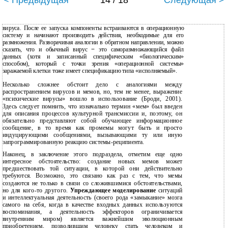
< Предыдущая
14 / 18
Следующая >
вируса. После ее запуска компоненты встраиваются в операционную
систему и начинают производить действия, необходимые для его
размножения. Разворачивая аналогии в обратном направлении, можно
сказать, что и обычный вирус
−
это саморазмножающийся файл
данных (хотя и записанный специфическим «биологическим»
способом), который с точки зрения «операционной системы»
заражаемой клетки тоже имеет спецификацию типа «исполняемый».
Несколько сложнее обстоит дело с аналогиями между
распространением вирусов и мемов, но, тем не менее, выражение
«психические вирусы» вошло в использование (Броди, 2001).
Здесь следует помнить, что изначально термин «мем» был введен
для описания процессов культурной трансмиссии и, поэтому, он
обязательно представляют собой обучающее информационное
сообщение, в то время как промемы могут быть и просто
индуцирующими сообщениями, вызывающими ту или иную
запрограммированную реакцию системы-реципиента.
Наконец, в заключение этого подраздела, отметим еще одно
интересное обстоятельство: создание новых мемов может
предшествовать той ситуации, в которой они действительно
требуются. Возможно, это связано как раз с тем, что мемы
создаются не только в связи со сложившимися обстоятельствами,
но для кого-то другого.
Упреждающее моделирование
ситуаций
и интеллектуальная деятельность (своего рода «замыкание» мозга
самого на себя, когда в качестве входных данных используются
воспоминания, а деятельность эффекторов ограничивается
внутренним миром) является важнейшим эволюционным
приобретением, позволившим человеку стать человеком и