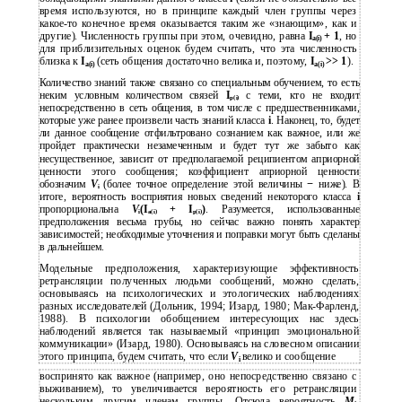
время используются, но в принципе каждый член группы через
какое-то конечное время оказывается таким же «знающим», как и
другие). Численность группы при этом, очевидно, равна
I
+ 1
, но
a(i)
для приблизительных оценок будем считать, что эта численность
близка к
I
(сеть общения достаточно велика и, поэтому,
I
>> 1
).
a(i)
a(i)
Количество знаний также связано со специальным обучением, то есть
неким условным количеством связей
I
с теми, кто не входит
p(i)
непосредственно в сеть общения, в том числе с предшественниками,
которые уже ранее произвели часть знаний класса
i
. Наконец, то, будет
ли данное сообщение отфильтровано сознанием как важное, или же
пройдет практически незамеченным и будет тут же забыто как
несущественное, зависит от предполагаемой реципиентом априорной
ценности этого сообщения; коэффициент априорной ценности
обозначим
V
(более точное определение этой величины
−
ниже). В
i
итоге, вероятность восприятия новых сведений некоторого класса
i
пропорциональна
V
(I
+ I
)
. Разумеется, использованные
i
a(i)
p(i)
предположения весьма грубы, но сейчас важно понять характер
зависимостей; необходимые уточнения и поправки могут быть сделаны
в дальнейшем.
Модельные предположения, характеризующие эффективность
ретрансляции полученных людьми сообщений, можно сделать,
основываясь на психологических и этологических наблюдениях
разных исследователей (Дольник, 1994; Изард, 1980; Мак-Фарленд,
1988). В психологии обобщением интересующих нас здесь
наблюдений является так называемый «принцип эмоциональной
коммуникации» (Изард, 1980). Основываясь на словесном описании
этого принципа, будем считать, что если
V
велико и сообщение
i
воспринято как важное (например, оно непосредственно связано с
выживанием), то увеличивается вероятность его ретрансляции
нескольким другим членам группы. Отсюда вероятность
M