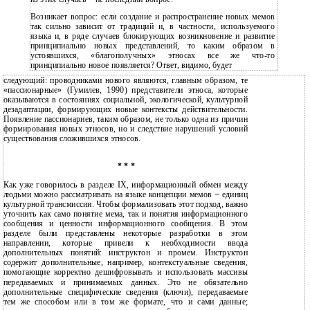
Возникает вопрос: если создание и распространение новых мемов
так сильно зависит от традиций и, в частности, используемого
языка и, в ряде случаев блокирующих возникновение и развитие
принципиально новых представлений, то каким образом в
устоявшихся, «благополучных» этносах все же что-то
принципиально новое появляется? Ответ, видимо, будет
следующий: проводниками нового являются, главным образом, те
«пассионарные» (Гумилев, 1990) представители этноса, которые
оказываются в состояниях социальной, экологической, культурной
дезадаптации, формирующих новые контексты действительности.
Появление пассионариев, таким образом, не только одна из причин
формирования новых этносов, но и следствие нарушений условий
существования сложившихся этносов.
* * *
Как уже говорилось в разделе IX, информационный обмен между
людьми можно рассматривать на языке концепции мемов
−
единиц
культурной трансмиссии. Чтобы формализовать этот подход, важно
уточнить как само понятие мема, так и понятия информационного
сообщения и ценности информационного сообщения. В этом
разделе были представлены некоторые разработки в этом
направлении, которые привели к необходимости ввода
дополнительных понятий: инструктон и промем. Инструктон
содержит дополнительные, например, контекстуальные сведения,
помогающие корректно дешифровывать и использовать массивы
передаваемых и принимаемых данных. Это не обязательно
дополнительные специфические сведения (ключи), передаваемые
тем же способом или в том же формате, что и сами данные;