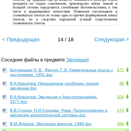
находится на стадии становления, производство новых знаний в
большей степени определяется случайными обстоятельствами, в том
числе и выдающимися личностями. Появление пассионариев в
сложившихся этносах не только одна из причин формирования новых
этносов, но и следствие нарушений условий существования
сложившихся этносов.
< Предыдущая
14 / 18
Следующая >
Соседние файлы в предмете
Эволюция
Батурицкая Н. В., Фенчук Т. Д. Удивительные опыты с
671
растениями. 1991.doc
В.А.Красилов. Нерешенные проблемы теории
90
эволюции.doc
В.А.Красилов. Эволюция и биостратиграфия.
104
1977.doc
В.В.Сунцов, Н.И.Сунцова. Чума. Происхождение и
174
эволюция эпизоотической системы.doc
В.М.Жданов. Эволюция вирусов. 1990.doc
206