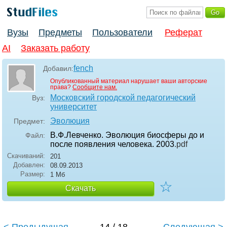
Вузы
Предметы
Пользователи
Реферат
AI
Заказать работу
fench
Добавил:
Опубликованный материал нарушает ваши авторские
права?
Сообщите нам.
Московский городской педагогический
Вуз:
университет
Эволюция
Предмет:
В.Ф.Левченко. Эволюция биосферы до и
Файл:
после появления человека. 2003
.pdf
Скачиваний:
201
Добавлен:
08.09.2013
Размер:
1 Мб
☆
Скачать