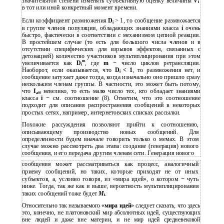
значительной степени изменять субъективную оценку величины
V
i
в тот или иной конкретный момент времени.
Если коэффициент размножения
D
> 1, то сообщение размножается
i
в группе членов популяции, обладающих знаниями класса
i
очень
быстро, фактически в соответствии с механизмом цепной реакции.
В простейшем случае (то есть для большого числа членов и в
отсутствии специфических для взрывов эффектов, связанных с
детонацией) количество участников мультиплицирования при этом
m
увеличивается как
D
, где
m
−
число циклов ретрансляции.
i
Наоборот, если оказывается, что
D
< 1
, то размножения нет, и
i
сообщение затухает даже тогда, когда изначально оно пришло сразу
нескольким членам группы. В частности, это может быть потому,
что
I
невелико, то есть мал
о
число тех, кто обладает знаниями
a
(i)
класса
i
−
см. соотношение (8). Отметим, что это соотношение
подходит для описания распространения сообщений в некоторых
простых сетях, например, интернетовских списках рассылки.
Похожие рассуждения позволяют прийти к соотношению,
описывающему производство новых сообщений. Для
определенности будем вначале говорить только о мемах. В этом
случае можно рассмотреть два этапа: создание (генерация) нового
сообщения, и его передача другим членам сети. Генерация нового
сообщения может рассматриваться как процесс, аналогичный
приему сообщений, но таких, которые приходят не от иных
субъектов, а, условно говоря, из «мира идей», о котором
−
чуть
ниже. Тогда, так же как и выше, вероятность мультиплицирования
таких сообщений тоже будет
M
.
i
Относительно так называемого «
мира идей
» следует сказать, что здесь
это, конечно, не платоновский мир абсолютных идей, существующих
вне людей и даже вне материи, и не мир идей средневековой