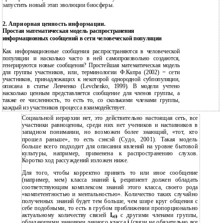
запустить новый этап эволюции биосферы.
2. Априорная ценность информации.
Простая математическая модель распространения
информационных сообщений в сети человеческой популяции
Как информационные сообщения распространяются в человеческой
популяции и насколько часто в ней самопроизвольно создаются,
генерируются новые сообщения? Простейшая математическая модель
для группы участников, или, терминологии Ф.Капра (2002)
−
сети
участников, принадлежащих к некоторой однородной субпопуляции,
описана в статье Левченко (Levchenko, 1999). В модели учтено
насколько ценным представляется сообщение для членов группы, а
также ее численность, то есть то, со сколькими членами группы,
каждый из участников процесса взаимодействует.
Социальной иерархии нет, это действительно настоящая сеть, все
участники равноценны, среди них нет учеников и наставников в
западном понимании, но возможен более знающий, «тот, кто
прошел раньше», то есть сэнсэй (Судо, 2001). Такая модель
больше всего подходит для описания явлений на уровне бытовой
культуры, например, применена к распространению слухов.
Коротко ход рассуждений изложен ниже.
Для того, чтобы корректно принять то или иное сообщение
(например, мем) класса знаний
i,
реципиент должен обладать
соответствующим комплексом знаний этого класса, своего рода
«компетентностью и ментальностью». Количество таких случайно
полученных знаний будет тем больше, чем шире круг общения с
себе подобными, то есть в грубом приближении пропорционально
актуальному количеству связей
I
с другими членами группы,
a(i)
обладающими знаниями данного класса
i
(связи не обязательно все