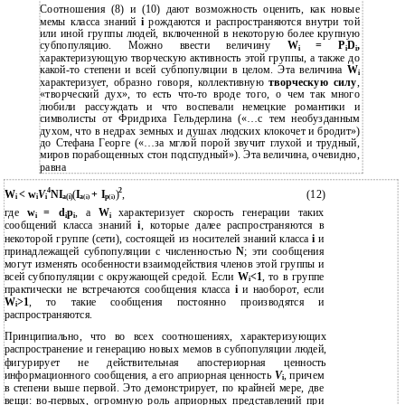
Соотношения (8) и (10) дают возможность оценить, как новые
мемы класса знаний
i
рождаются и распространяются внутри той
или иной группы людей, включенной в некоторую более крупную
субпопуляцию. Можно ввести величину
W
= P
D
,
i
i
i
характеризующую творческую активность этой группы, а также до
какой-то степени и всей субпопуляции в целом. Эта величина
W
i
характеризует, образно говоря, коллективную
творческую силу
,
«творческий дух», то есть что-то вроде того, о чем так много
любили рассуждать и что воспевали немецкие романтики и
символисты от Фридриха Гельдерлина («…с тем необузданным
духом, что в недрах земных и душах людских клокочет и бродит»)
до Стефана Георге («…за мглой порой звучит глухой и трудный,
миров порабощенных стон подспудный»). Эта величина, очевидно,
равна
4
2
W
< w
V
NI
(
I
+ I
)
,
(12)
i
i
i
a(i)
a
(i)
p
(i)
где
w
= d
p
, а
W
характеризует скорость генерации таких
i
i
i
i
сообщений класса знаний
i
, которые далее распространяются в
некоторой группе (сети), состоящей из носителей знаний класса
i
и
принадлежащей субпопуляции с численностью
N
; эти сообщения
могут изменять особенности взаимодействия членов этой группы и
всей субпопуляции с окружающей средой. Если
W
<1
, то в группе
i
практически не встречаются сообщения класса
i
и наоборот, если
W
>1
, то такие сообщения постоянно производятся и
i
распространяются.
Принципиально, что во всех соотношениях, характеризующих
распространение и генерацию новых мемов в субпопуляции людей,
фигурирует не действительная апостериорная ценность
информационного сообщения, а его априорная ценность
V
, причем
i
в
степени выше первой. Это демонстрирует, по крайней мере, две
вещи:
во-первых, огромную роль априорных представлений при