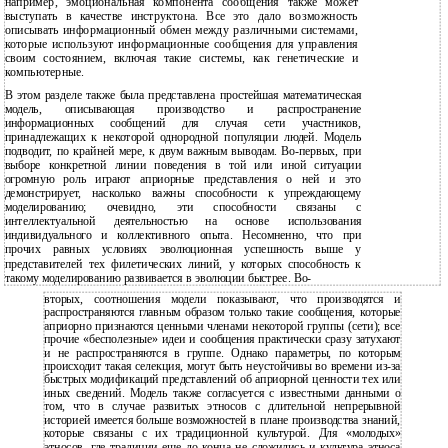
например, эмоциональная компонента сообщения также может
выступать в качестве инструктона. Все это дало возможность
описывать информационный обмен между различными системами,
которые используют информационные сообщения для управления
своим состоянием, включая такие системы, как генетические и
компьютерные.
В этом разделе также была представлена простейшая математическая
модель, описывающая производство и распространение
информационных сообщений для случая сети участников,
принадлежащих к некоторой однородной популяции людей. Модель
подводит, по крайней мере, к двум важным выводам. Во-первых, при
выборе конкретной линии поведения в той или иной ситуации
огромную роль играют априорные представления о ней и это
демонстрирует, насколько важны способности к упреждающему
моделированию; очевидно, эти способности связаны с
интеллектуальной деятельностью на основе использования
индивидуального и коллективного опыта. Несомненно, что при
прочих равных условиях эволюционная успешность выше у
представителей тех филетических линий, у которых способность к
такому моделированию развивается в эволюции быстрее. Во-
вторых, соотношения модели показывают, что производятся и
распространяются главным образом только такие сообщения, которые
априорно признаются ценными членами некоторой группы (сети); все
прочие «бесполезные» идеи и сообщения практически сразу затухают
и не распространяются в группе. Однако параметры, по которым
происходит такая селекция, могут быть неустойчивы во времени из-за
быстрых модификаций представлений об априорной ценности тех или
иных сведений. Модель также согласуется с известными данными о
том, что в случае развитых этносов с длительной непрерывной
историей имеется больше возможностей в плане производства знаний,
которые связаны с их традиционной культурой. Для «молодых»
этносов, где традиции еще до конца не сложились и культура этноса