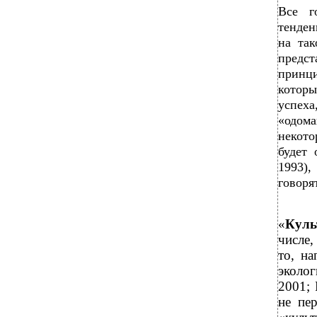
Все г
тенден
на так
предс
принц
котор
успех
«одома
некото
будет 
1993),
говоря
«
Куль
числе,
то, на
эколо
2001; 
не пе