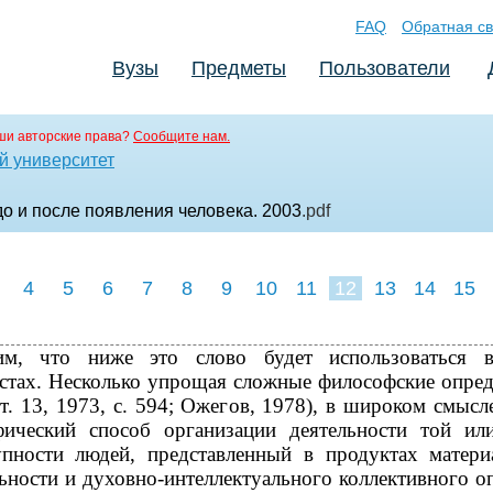
FAQ
Обратная св
Вузы
Предметы
Пользователи
ши авторские права?
Сообщите нам.
й университет
о и после появления человека. 2003
.pdf
4
5
6
7
8
9
10
11
12
13
14
15
им, что ниже это слово будет использоваться 
кстах. Несколько упрощая сложные философские опред
т. 13, 1973, с. 594; Ожегов, 1978), в широком смыс
фический способ организации деятельности той ил
упности людей, представленный в продуктах матери
ьности и духовно-интеллектуального коллективного о