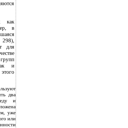
яются
к как
ер, в
вшаяся
 298),
ит для
честве
 групп
так и
этого
льзуют
ть два
еду и
ложена
ом, уже
ого или
нности