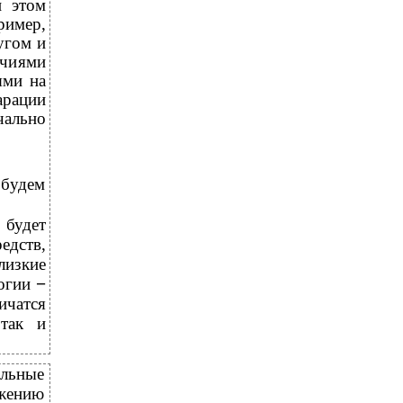
и этом
ример,
угом и
ичиями
ями на
арации
чально
 будем
й
будет
едств,
изкие
логии
−
ичатся
 так и
льные
ожению