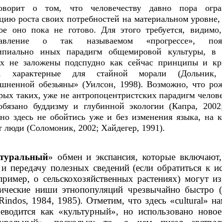
оворит о том, что человечеству давно пора огра
цию роста своих потребностей на материальном уровне,
ое оно пока не готово. Для этого требуется, видимо
тавление о так называемом «прогрессе», поя
ипиально иных парадигм общемировой культуры, в 
ых не заложены подспудно как сейчас принципы и кр
а, характерные для стайной морали (Дольник,
шненной обезьяны» (Уилсон, 1998). Возможно, что р
рых таких, уже не антропоцентристских парадигм челов
обязано буддизму и глубинной экологии (Капра, 2002
 но здесь не обойтись уже и без изменения языка, на 
т люди (Соломоник, 2002; Хайдегер, 1991).
туральный
» обмен и экспансия, которые включают,
 и передачу полезных сведений (если обратиться к и
пример, о сельскохозяйственных растениях) могут и
гические ниши этнопопуляций чрезвычайно быстро (
Rindos, 1984, 1985). Отметим, что здесь «cultural» н
реводится как «культурный», но использовано новое