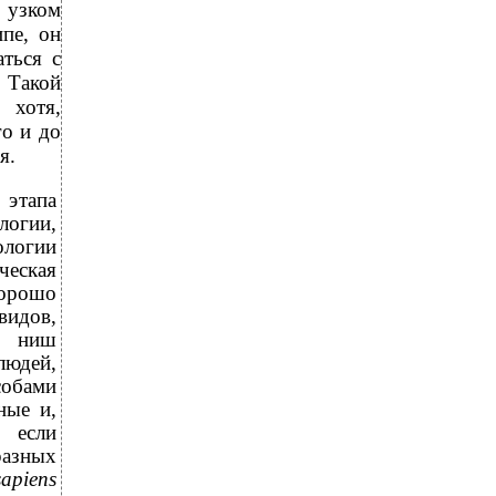
 узком
пе, он
аться с
 Такой
 хотя,
го и до
я.
 этапа
логии,
ологии
ческая
хорошо
видов,
о ниш
юдей,
собами
ные и,
о если
разных
apiens