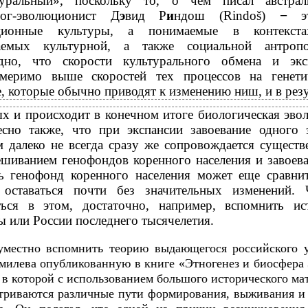
туральный», поскольку то, о чем писал австрал
лог-эволюционист Д
э
вид Р
и
ндош (Rindoš)
−
ционные культуры, а понимаемые в контекст
аемых культурной, а также социальной антропо
дно, что скорости культурального обмена и экс
змеримо выше скоростей тех процессов на генети
, которые обычно приводят к изменению ниш, и в резу
х и происходит в конечном итоге биологическая эво
есно также, что при экспансии завоевание одного 
м далеко не всегда сразу же сопровождается сущест
шиванием генофондов коренного населения и завоева
ть генофонд коренного населения может еще сравни
 оставаться почти без значительных изменений. 
ться в этом, достаточно, например, вспомнить и
 или России последнего тысячелетия.
уместно вспомнить теорию выдающегося российского 
милева опубликованную в книге «Этногенез и биосфера
, в которой с использованием большого исторического ма
триваются различные пути формирования, выживания и