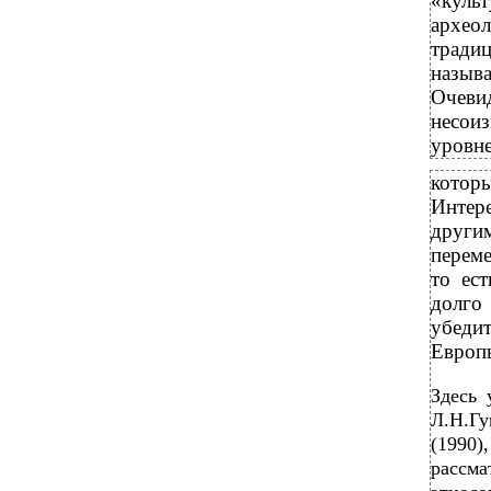
«куль
архео
тради
назыв
Очеви
несои
уровне
которы
Интер
други
переме
то ес
долго
убеди
Европы
Здесь 
Л.Н.Гу
(1990)
рассма