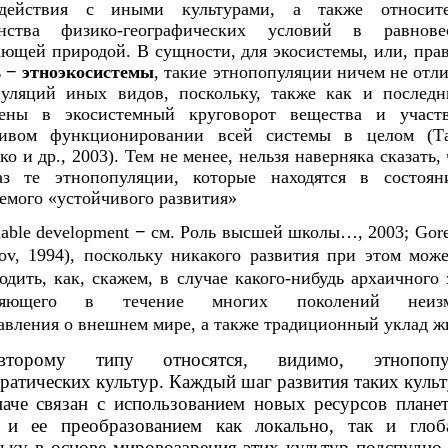
одействия с иными культурами, а также относите
янства физико-географических условий в равнов
ющей природой. В сущности, для экосистемы, или, пра
ь
−
этноэкосистемы
, такие этнопопуляции ничем не отл
уляций иных видов, поскольку, также как и послед
чены в экосистемный круговорот вещества и участ
чивом функционировании всей системы в целом (Та
ко и др., 2003). Тем не менее, нельзя наверняка сказать, 
аз те этнопопуляции, которые находятся в состоян
емого «устойчивого развития»
inable development
−
см. Роль высшей школы…, 2003; Gore
ov, 1994), поскольку никакого развития при этом мож
одить, как, скажем, в случае какого-нибудь архаичного 
аняющего в течение многих поколений неизм
авления о внешнем мире, а также традиционный уклад ж
торому типу относятся, видимо, этнопопу
ратических культур. Каждый шаг развития таких культ
наче связан с использованием новых ресурсов плане
 и ее преобразованием как локально, так и глоб
ьку в основе мировоззрения этих культур подспудно