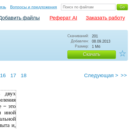
язь
Вопросы и предложения
Добавить файлы
Реферат AI
Заказать работу
Скачиваний:
201
Добавлен:
08.09.2013
Размер:
1 Мб
☆
Скачать
16
17
18
Следующая >
>>
в двух
еления
ле
−
это
и иной
альной
пыта и,