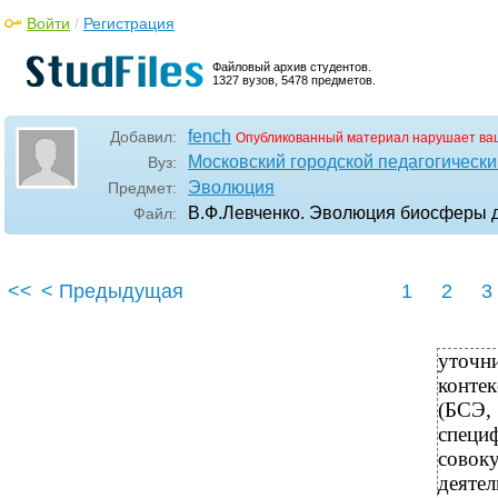
Войти
/
Регистрация
Файловый архив студентов.
1327 вузов, 5478 предметов.
fench
Добавил:
Опубликованный материал нарушает ва
Московский городской педагогически
Вуз:
Эволюция
Предмет:
В.Ф.Левченко. Эволюция биосферы д
Файл:
<<
< Предыдущая
1
2
3
уточн
конте
(БСЭ, 
специ
совок
деятел