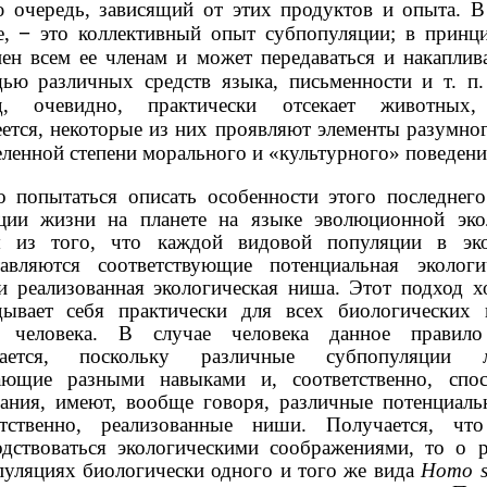
ю очередь, зависящий от этих продуктов и опыта. В
е,
−
это коллективный опыт субпопуляции; в принци
ен всем ее членам и может передаваться и накаплив
ью различных средств языка, письменности и т. п.
д, очевидно, практически отсекает животных,
ется, некоторые из них проявляют элементы разумно
ленной степени морального и «культурного» поведени
 попытаться описать особенности этого последнего
ции жизни на планете на языке эволюционной эко
я из того, что каждой видовой популяции в эк
тавляются соответствующие потенциальная экологи
и реализованная экологическая ниша. Этот подход 
дывает себя практически для всех биологических 
 человека. В случае человека данное правил
ается, поскольку различные субпопуляции л
ающие разными навыками и, соответственно, спо
ания, имеют, вообще говоря, различные потенциаль
етственно, реализованные ниши. Получается, чт
одствоваться экологическими соображениями, то о 
пуляциях биологически одного и того же вида
Homo s