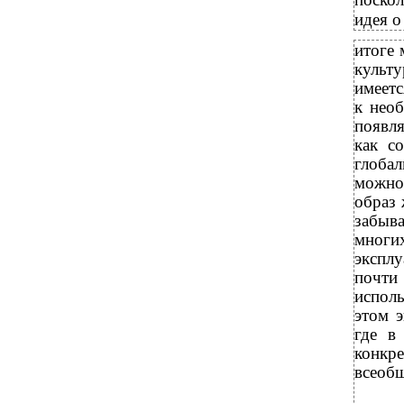
идея о
итоге 
культ
имеетс
к нео
появл
как с
глоба
можно
образ 
забыв
многих
эксплу
почти
испол
этом э
где в
конкр
всеобщ