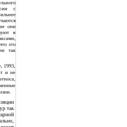
льного
есии с
вильнее
ичаются
ние они
вуют в
ксами,
что это
ии так
, 1993,
ет и не
этноса,
енные
изни.
ляции
ур так
тарной
ально,
 лежит