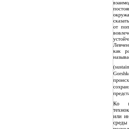
взаим
посто
окружа
сказат
от поп
вовле
устой
Левчен
как р
называ
(susta
Gorshk
происх
сохр
предст
Ко в
технок
или и
среды
поскол