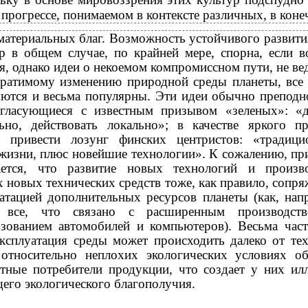
 прогрессе, понимаемом в контексте различных, в кон
материальных благ. Возможность устойчивого развити
ур в общем случае, по крайней мере, спорна, если 
я, однако идеи о некоемом компромиссном пути, не в
братимому изменению природной среды планеты, все
яются и весьма популярны. Эти идеи обычно преподн
огласующиеся с известным призывом «зеленых»: «
льно, действовать локально»; в качестве яркого п
 привести лозунг финских центристов: «традици
жизни, плюс новейшие технологии». К сожалению, пр
ается, что развитие новых технологий и произво
 новых технических средств тоже, как правило, сопря
атацией дополнительных ресурсов планеты (как, нап
 все, что связано с расширенным производст
ьзованием автомобилей и компьютеров). Весьма час
ксплуатация среды может происходить далеко от тех
 относительно неплохих экологических условиях о
етные потребители продукции, что создает у них и
его экологического благополучия.