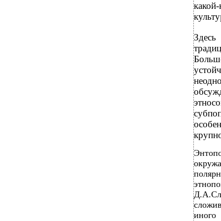
какой
культу
Здес
тради
Больш
устой
неодн
обсуж
этносо
субпо
особе
крупно
Энтоп
окруж
поляр
этноп
Д.А.Сл
сложив
иного