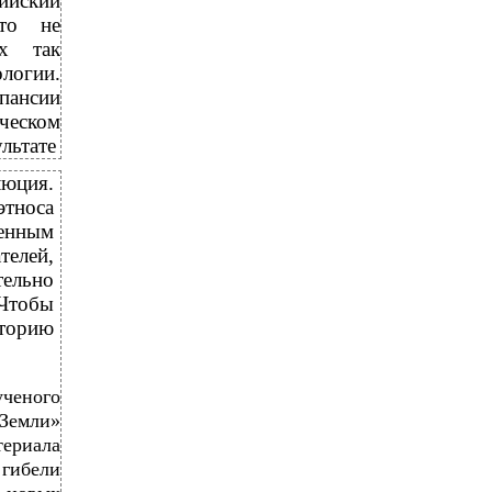
ийский
это не
ах так
логии.
пансии
ческом
льтате
люция.
этноса
венным
телей,
тельно
Чтобы
сторию
ученого
 Земли»
териала
 гибели