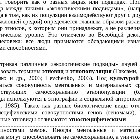
ет говорить как о разных видах или подвидах. Пр
ца между такими «экологическими подвидами», (нап
а в том, как их популяции взаимодействуют друг с др
ужающей средой) определяется главным образом разл
р этносов, к которым они принадлежат, а не различи
гическом уровне. Это отмечено во Всеобщей декл
человека: все люди признаются обладающими изна
ми способностями.
атривая различные «экологические подвиды» людей
ьзовать термины
этновид
и
этнопопуляция
(Таксами,
нко и др., 2003; Levchenko, 2003). Под
культуро
аться совокупность ментальных и материальных ср
бствующих самосохранению этнопопуляции (бл
ды используются в этнографии и социальной антропо
s, 1985). Также как разные биологические виды отл
пецифическими совокупностями генов (геномами),
чные этновиды отличаются
этноспецифическими
упностями мемов. Иногда ментальные и материа
ва могут способствовать не самосохранению, а уничт