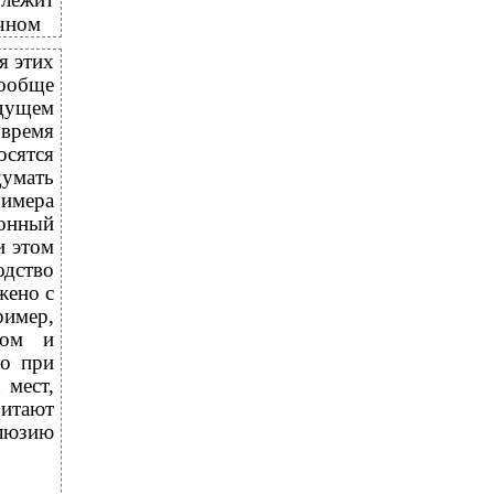
ечном
я этих
вообще
едущем
 время
осятся
думать
римера
онный
и этом
дство
жено с
ример,
вом и
то при
 мест,
битают
ллюзию