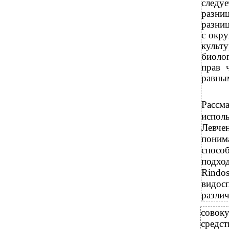
следу
разни
разниц
с окр
культу
биоло
прав 
равны
Рассм
испол
Левче
поним
спосо
подхо
Rindo
видос
разли
совок
средст