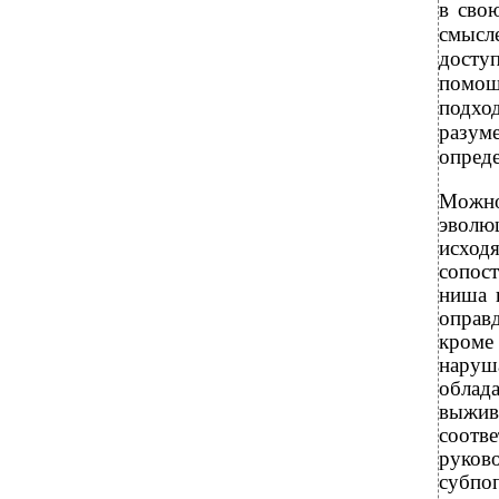
в сво
смысл
доступ
помощ
подхо
разуме
опреде
Можно
эволю
исход
сопос
ниша 
оправ
кроме
наруш
облад
выжив
соотв
руков
субпо