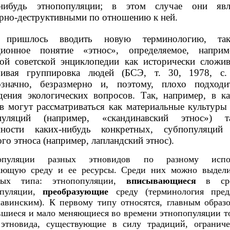
-нибудь этнопопуляции; в этом случае они явл
рно-деструктивными по отношению к ней.
ь пришлось вводить новую терминологию, та
ционное понятие «этнос», определяемое, наприм
ой советской энциклопедии как исторически сложи
чивая группировка людей (БСЭ, т. 30, 1978, с.
означно, безразмерно и, поэтому, плохо подход
дения экологических вопросов. Так, например, в ка
в могут рассматриваться как материальные культуры
пуляций (например, «скандинавский этнос») 
нности каких-нибудь конкретных, субпопуляций 
го этноса (например, лапландский этнос).
опуляции разных этновидов по разному испо
ающую среду и ее ресурсы. Среди них можно выдели
ных типа: этнопопуляции,
вписывающиеся
в ср
опуляции,
преобразующие
среду (терминология пред
авинским). К первому типу относятся, главным образ
шиеся и мало меняющиеся во времени этнопопуляции т
 этновида, существующие в силу традиций, ограниче