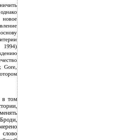
ничить
 однако
, новое
вление
основу
итерии
 1994)
ождению
ечество
; Gore,
котором
 в том
стории,
зменять
Броди,
амерено
 слово