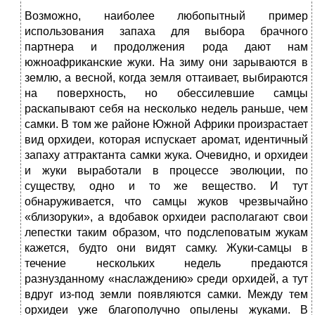
Возможно, наиболее любопытный пример
использования запаха для выбора брачного
партнера и продолжения рода дают нам
южноафриканские жуки. На зиму они зарываются в
землю, а весной, когда земля оттаивает, выбираются
на поверхность, но обессилевшие самцы
раскапывают себя на несколько недель раньше, чем
самки. В том же районе Южной Африки произрастает
вид орхидеи, которая испускает аромат, идентичный
запаху аттрактанта самки жука. Очевидно, и орхидеи
и жуки выработали в процессе эволюции, по
существу, одно и то же вещество. И тут
обнаруживается, что самцы жуков чрезвычайно
«близоруки», а вдобавок орхидеи располагают свои
лепестки таким образом, что подслеповатым жукам
кажется, будто они видят самку. Жуки-самцы в
течение нескольких недель предаются
разнузданному «наслаждению» среди орхидей, а тут
вдруг из-под земли появляются самки. Между тем
орхидеи уже благополучно опылены жуками. В