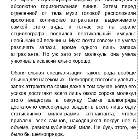
абсолютно горизонтальная линия. Затем перед
отделенной от тела мухи головой расположили
крохотное количество аттрактанта, выделяемого
самкой этого вида, и тотчас же на экране
осциллографа появился вертикальный импульс
необычайной величины. Муха почти совсем не умела
различать запахи, кроме одного лишь запаха
аттрактанта. Но уж зато эти молекулы она умела
унюхивать исключительно хорошо.
Обонятельная специализация такого рода вообще
обычна для насекомых. Шелкопряд способен уловить
запах аттрактанта самки даже в том случае, когда его
усиков достигают всего лишь около сорока молекул
этого вещества в секунду. Самке шелкопряда
достаточно ежесекундно выделять всего лишь одну
стотысячную миллиграмма аттрактанта, чтобы
привлечь всех самцов, находящихся вокруг нее в
объеме, равном кубической миле. Не будь этого, не
было бы шелкопрядов.