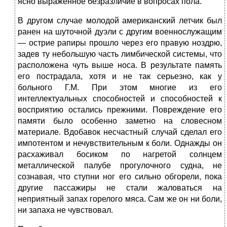
ясно выраженное безразличие в вопросах пола.
В другом случае молодой американский летчик был
ранен на шуточной дуэли с другим военнослужащим
— острие рапиры прошло через его правую ноздрю,
задев ту небольшую часть лимбической системы, что
расположена чуть выше носа. В результате память
его пострадала, хотя и не так серьезно, как у
больного Г.М. При этом многие из его
интеллектуальных способностей и способностей к
восприятию остались прежними. Повреждение его
памяти было особенно заметно на словесном
материале. Вдобавок несчастный случай сделал его
импотентом и нечувствительным к боли. Однажды он
расхаживал босиком по нагретой солнцем
металлической палубе прогулочного судна, не
сознавая, что ступни ног его сильно обгорели, пока
другие пассажиры не стали жаловаться на
неприятный запах горелого мяса. Сам же он ни боли,
ни запаха не чувствовал.