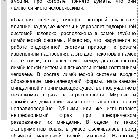
эмоций, про которые принято думать, что они
являются чисто человеческими.
«Главная железа», гипофиз, который оказывает
влияние на другие железы и управляет эндокринной
системой человека, расположена в самой глубине
лимбической системы. Известно, что нарушения в
работе эндокринной системы приводят к резким
изменениям настроения, а это дает некоторый намек
на те связи, что существуют между деятельностью
лимбической системы и психологическим состоянием
человека. В состав лимбической системы входит
образование миндалевидной формы, называемое
миндалиной и принимающее существенное участие в
механизмах страха и агрессивности. Мирные и
спокойные домашние животные становятся почти
неправдоподобно буйными или же испытывают
непреодолимый страх при электрическом
раздражении их миндалин. В одном из таких
экспериментов кошка в ужасе съеживалась перед
обычной маленькой белой мышкой. Напротив,