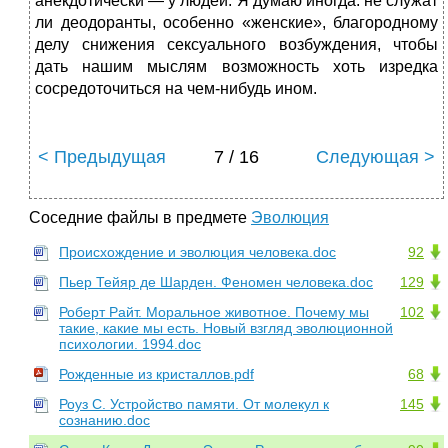
анекдотически — у людей. Я думаю иногда: не служат
ли деодоранты, особенно «женские», благородному
делу снижения сексуального возбуждения, чтобы
дать нашим мыслям возможность хоть изредка
сосредоточиться на чем-нибудь ином.
< Предыдущая
7 / 16
Следующая >
Соседние файлы в предмете
Эволюция
Происхождение и эволюция человека.doc
92
Пьер Тейяр де Шарден. Феномен человека.doc
129
Роберт Райт. Моральное животное. Почему мы
102
такие, какие мы есть. Новый взгляд эволюционной
психологии. 1994.doc
Рожденные из кристаллов.pdf
68
Роуз С. Устройство памяти. От молекул к
145
сознанию.doc