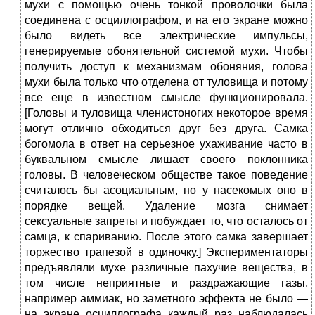
мухи с помощью очень тонкой проволочки была
соединена с осциллографом,
и на его экране можно
было видеть все электрические импульсы,
генерируемые обонятельной системой мухи. Чтобы
получить доступ к механизмам обоняния, голова
мухи была только что отделена от туловища и потому
все еще в известном смысле функционировала.
[Головы и туловища членистоногих некоторое время
могут отлично обходиться друг без друга. Самка
богомола в ответ на серьезное ухаживание часто в
буквальном смысле лишает своего поклонника
головы. В человеческом обществе такое поведение
считалось бы асоциальным, но у насекомых оно в
порядке вещей. Удаление мозга снимает
сексуальные запреты и побуждает то, что осталось от
самца, к спариванию. После этого самка завершает
торжество трапезой в одиночку.] Экспериментаторы
предъявляли мухе различные пахучие вещества, в
том числе неприятные и раздражающие газы,
например аммиак, но заметного эффекта не было —
на экране осциллографа каждый раз наблюдалась