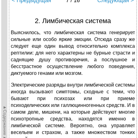
< Предыдущая
7 / 16
Следующая >
2. Лимбическая система
Выяснилось, что лимбическая система генерирует
сильные или особо яркие эмоции. Отсюда сразу же
следует еще один вывод относительно комплекса
рептилии: для него характерны не бурные страсти и
саднящие душу противоречия, а послушное и
бесстрастное осуществление любого поведения,
диктуемого генами или мозгом.
Электрические разряды внутри лимбической системы
иногда вызывают симптомы, сходные с теми, что
бывают при психозах или при приеме
психоделических или галлюцинногенных средств. И в
►Содержание►
самом деле, мишени, на которые действуют многие
психотропные средства, находятся именно в
лимбической системе. Вероятно, она управляет
весельем и страхом, а также множеством тонких