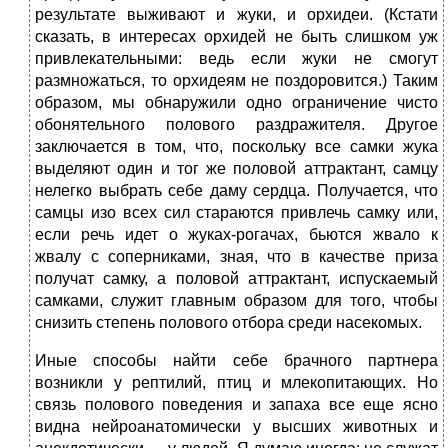
результате выживают и жуки, и орхидеи. (Кстати
сказать, в интересах орхидей не быть слишком уж
привлекательными: ведь если жуки не смогут
размножаться, то орхидеям не поздоровится.) Таким
образом, мы обнаружили одно ограничение чисто
обонятельного полового раздражителя. Другое
заключается в том, что, поскольку все самки жука
выделяют один и тог же половой аттрактант, самцу
нелегко выбрать себе даму сердца. Получается, что
самцы изо всех сил стараются привлечь самку или,
если речь идет о жуках-рогачах, бьются жвало к
жвалу с соперниками, зная, что в качестве приза
получат самку, а половой аттрактант, испускаемый
самками, служит главным образом для того, чтобы
снизить степень полового отбора среди насекомых.
Иные способы найти себе брачного партнера
возникли у рептилий, птиц и млекопитающих. Но
связь полового поведения и запаха все еще ясно
видна нейроанатомически у высших животных и