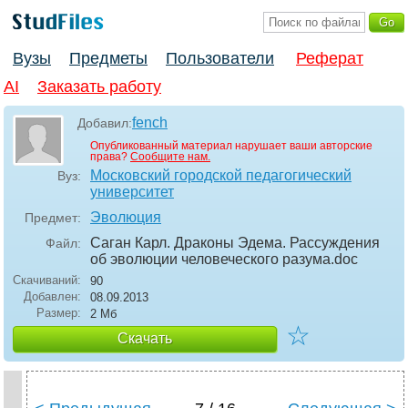
Вузы
Предметы
Пользователи
Реферат
AI
Заказать работу
fench
Добавил:
Опубликованный материал нарушает ваши авторские
права?
Сообщите нам.
Московский городской педагогический
Вуз:
университет
Эволюция
Предмет:
Саган Карл. Драконы Эдема. Рассуждения
Файл:
об эволюции человеческого разума
.doc
Скачиваний:
90
Добавлен:
08.09.2013
Размер:
2 Мб
☆
Скачать