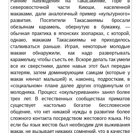
Ранние наблюдения на Такасакияме, горе в
северовосточной части Киюши, населенной
макаками, дали аналогичный пример «культурного»
развития. Посетители Такасакиямы
бросали
обезьянам карамель, обернутую в бумажку, —
обычная практика в японских зоопарках, с которой,
однако, макакам Такасакиямы не приходилось
сталкиваться раньше. Играя, некоторые молодые
макаки обнаружили, как надо развертывать
карамельку, чтобы съесть ее. Вскоре делать так умели
все их сверстники, далее навык этот был передан
матерям, затем доминирующим самцам (которые у
макак нянчат малышей) и, наконец, подросткам, в
«социальном» плане далее других отодвинутым от
молодняка. Процесс «окультуривания» занял более
трех лет. В естественных сообществах приматов
существует настолько богатое бессловесное
общение, что нет никакой нужды в развитии более
сложного контакта посредством жестового языка. Но
если бы язык жестов был необходим для выживания
макак, не вызывает никаких сомнений, что в качестве