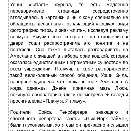
Уоши «читает» журнал, то есть медленно
переворачивает страницы, сосредоточенно
вглядываясь в картинки и ни к кому специально не
обращаясь, делает знак, означающий «кошка», видя
фотографию тигра, и знак «пить», исследуя рекламу
вермута. Выучив знак «открыть» по отношению к
двери, Уоши распространила это понятие и на
портфель. Она также пыталась разговаривать на
Амеслане с жившей в лаборатории кошкой, которая
оказалась единственным неграмотным существом во
всем учреждении. Получив в свое распоряжение
такой великолепный способ общения, Уоши была,
наверное, удивлена, что кошка не знает Амеслана. А
когда однажды Джейн, приемная мать Люси,
покинула лабораторию, Люси посмотрела ей вслед и
просигналила: «Плачу я. Я плачу».
Родители Бойса Ренсбергера, знающего и
способного репортера газеты «Нью-Йорк тайме»,
были глухонемыми, хотя сам он прекрасно и слышал