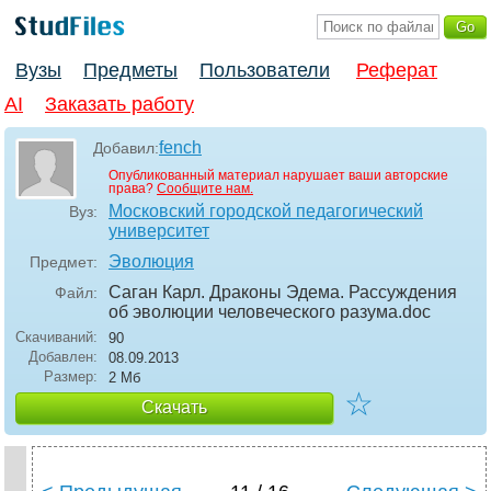
Вузы
Предметы
Пользователи
Реферат
AI
Заказать работу
fench
Добавил:
Опубликованный материал нарушает ваши авторские
права?
Сообщите нам.
Московский городской педагогический
Вуз:
университет
Эволюция
Предмет:
Саган Карл. Драконы Эдема. Рассуждения
Файл:
об эволюции человеческого разума
.doc
Скачиваний:
90
Добавлен:
08.09.2013
Размер:
2 Мб
☆
Скачать