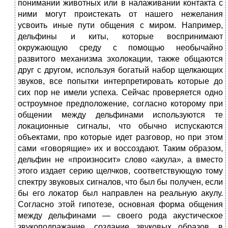
понимании животных или в налаживании контакта с
ними могут проистекать от нашего нежелания
усвоить иные пути общения с миром. Например,
дельфины и киты, которые воспринимают
окружающую среду с помощью необычайно
развитого механизма эхолокации, также общаются
друг с другом, используя богатый набор щелкающих
звуков, все попытки интерпретировать которые до
сих пор не имели успеха. Сейчас проверяется одно
остроумное предположение, согласно которому при
общении между дельфинами используются те
локационные сигналы, что обычно испускаются
объектами, про которые идет разговор, но при этом
сами «говорящие» их и воссоздают. Таким образом,
дельфин не «произносит» слово «акула», а вместо
этого издает серию щелчков, соответствующую тому
спектру звуковых сигналов, что был бы получен, если
бы его локатор был направлен на реальную акулу.
Согласно этой гипотезе, основная форма общения
между дельфинами — своего рода акустическое
звукоподражание, создание звуковых образов, в