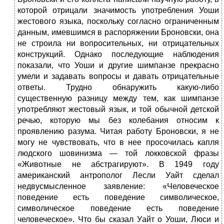
которой отрицали значимость употребления Уоши
жестового языка, поскольку согласно ограниченным
данным, имевшимся в распоряжении Броновски, она
не строила ни вопросительных, ни отрицательных
конструкций. Однако последующие наблюдения
показали, что Уоши и другие шимпанзе прекрасно
умели и задавать вопросы и давать отрицательные
ответы. Трудно обнаружить какую-либо
существенную разницу между тем, как шимпанзе
употребляют жестовый язык, и той обычной детской
речью, которую мы без колебания относим к
проявлению разума. Читая работу Броновски, я не
могу не чувствовать, что в нее просочилась капля
людского шовинизма — той локковской фразы
«Животные не абстрагируют». В 1949 году
американский антрополог Лесли Уайт сделал
недвусмысленное заявление: «Человеческое
поведение есть поведение символическое,
символическое поведение есть поведение
человеческое». Что бы сказал Уайт о Уоши, Люси и