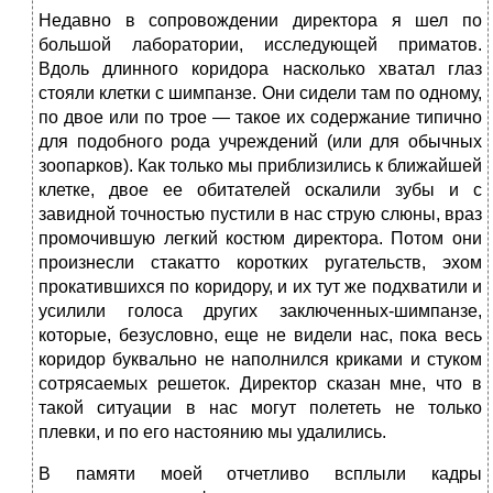
Недавно в сопровождении директора я шел по
большой лаборатории, исследующей приматов.
Вдоль длинного коридора насколько хватал глаз
стояли клетки с шимпанзе. Они сидели там по одному,
по двое или по трое — такое их содержание типично
для подобного рода учреждений (или для обычных
зоопарков). Как только мы приблизились к ближайшей
клетке, двое ее обитателей оскалили зубы и с
завидной точностью пустили в нас струю слюны, враз
промочившую легкий костюм директора. Потом они
произнесли стакатто коротких ругательств, эхом
прокатившихся по коридору, и их тут же подхватили и
усилили голоса других заключенных-шимпанзе,
которые, безусловно, еще не видели нас, пока весь
коридор буквально не наполнился криками и стуком
сотрясаемых решеток. Директор сказан мне, что в
такой ситуации в нас могут полететь не только
плевки, и по его настоянию мы удалились.
В памяти моей отчетливо всплыли кадры