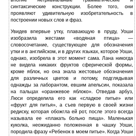
синтаксические конструкции. Более того, они
проявляют удивительную изобретательность в
построении новых слов и фраз.
Увидев впервые утку, плавающую в пруду, Уоши
изобразила жестами «водяная птица» —
словосочетание, существующее для обозначения
утки и в английском, и в других языках, которое Уоши,
однако, изобрела в этот момент сама. Лана никогда
не видела никаких фруктов сферической формы,
кроме яблок, но она знала жестовые обозначения
для различных цветов и потому, подглядывая
однажды за лаборантом, евшим апельсин, показала
на пальцах «оранжевое яблоко». Отведав арбуз,
Люси определила его как «сладкое питье» или
«фрукт для питья», а съев первую в своей жизни
редиску, которая обожгла ей рот, после этого всегда
называла ее «плакать больно пища». Маленькая
куколка, неожиданно положенная в чашку Уоши,
породила фразу «Ребенок в моем питье». Когда Уоши