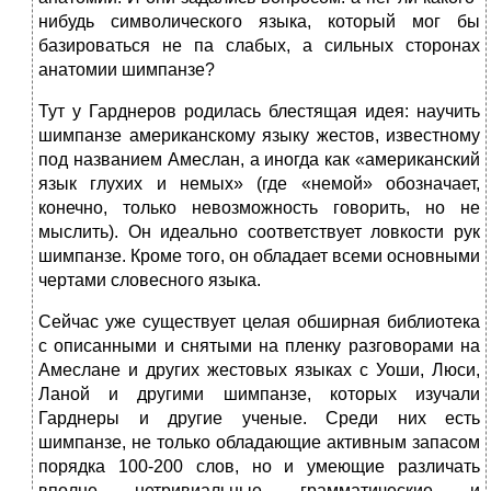
нибудь символического языка, который мог бы
базироваться не па слабых, а сильных сторонах
анатомии шимпанзе?
Тут у Гарднеров родилась блестящая идея: научить
шимпанзе американскому языку жестов, известному
под названием Амеслан, а иногда как «американский
язык глухих и немых» (где «немой» обозначает,
конечно, только невозможность говорить, но не
мыслить). Он идеально соответствует ловкости рук
шимпанзе. Кроме того, он обладает всеми основными
чертами словесного языка.
Сейчас уже существует целая обширная библиотека
с описанными и снятыми на пленку разговорами на
Амеслане и других жестовых языках с Уоши, Люси,
Ланой и другими шимпанзе, которых изучали
Гарднеры и другие ученые. Среди них есть
шимпанзе, не только обладающие активным запасом
порядка 100-200 слов, но и умеющие различать
вполне нетривиальные грамматические и