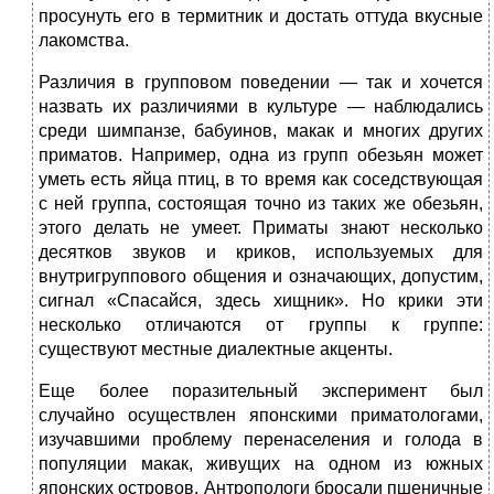
просунуть его в термитник и достать оттуда вкусные
лакомства.
Различия в групповом поведении — так и хочется
назвать их различиями в культуре — наблюдались
среди шимпанзе, бабуинов, макак и многих других
приматов. Например, одна из групп обезьян может
уметь есть яйца птиц, в то время как соседствующая
с ней группа, состоящая точно из таких же обезьян,
этого делать не умеет. Приматы знают несколько
десятков звуков и криков, используемых для
внутригруппового общения и означающих, допустим,
сигнал «Спасайся, здесь хищник». Но крики эти
несколько отличаются от группы к группе:
существуют местные диалектные акценты.
Еще более поразительный эксперимент был
случайно осуществлен японскими приматологами,
изучавшими проблему перенаселения и голода в
популяции макак, живущих на одном из южных
японских островов. Антропологи бросали пшеничные