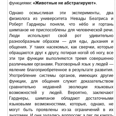
функциями:
«Животные не абстрагируют»
.
Однако осмысливая эти эксперименты, два
физиолога из университета Невады Беатриса и
Роберт Гарднеры поняли, что нёбо и гортань
шимпанзе не приспособлены для человеческой речи.
Люди используют свой рот удивительно
разнообразным образом — для еды, дыхания и
общения. У таких насекомых, как сверчки, которые
обращаются друг к другу, потирая ногой об ногу, все
эти три функции выполняются тремя совершенно
различными органами. Разговорный язык у людей —
явление благоприобретенное в результате развития.
Употребление системы органов, имеющих другие
функции, для общения служит доказательством
сравнительно недавней эволюции языковых
возможностей у людей. Вероятно, заключают
Гарднеры, шимпанзе обладают достаточными
языковыми возможностями, которые, однако, не
могут быть проявлены из-за ограничений в их
анатомии. И они задались вопросом: а пег ли какого-