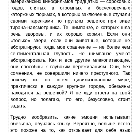
американских кинофильмов тридцатых — сороковых
годов, снятых в огромных и бесчеловечных
каторжных тюрьмах, в которых заключенные стучали
своими тарелками по прутьям решеток при виде
тирана-надсмотрщика. Те шимпанзе, о которых шла
речь, здоровы, и их хорошо кормят. Если они
«только» звери, если они животные, которые не
абстрагируют, тогда мое сравнение — не более чем
сентиментальная глупость. Но шимпанзе умеют
абстрагировать. Как и все другие млекопитающие,
они способны к глубоким переживаниям. Они, без
сомнения, не совершили ничего преступного. Так
почему же во всем цивилизованном мире,
практически в каждом крупном городе, обезьяны
находятся за решеткой? Я не жду ответа на свой
вопрос, но полагаю, что его, безусловно, стоит
задать.
Трудно вообразить, какие эмоции испытывает
обезьяна, обучаясь языку. Вероятно, больше всего
это похоже на то, как открывает для себя язык