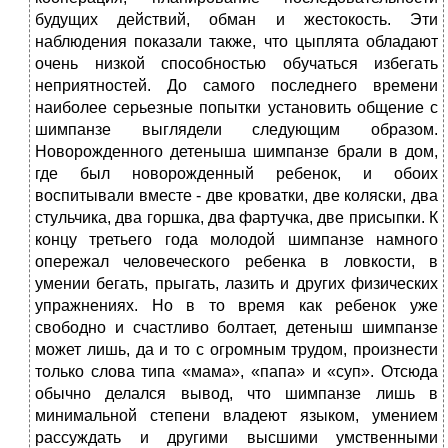
будущих действий, обман и жестокость. Эти
наблюдения показали также, что цыплята обладают
очень низкой способностью обучаться избегать
неприятностей. До самого последнего времени
наиболее серьезные попытки установить общение с
шимпанзе выглядели следующим образом.
Новорожденного детеныша шимпанзе брали в дом,
где был новорожденный ребенок, и обоих
воспитывали вместе - две кроватки, две коляски, два
стульчика, два горшка, два фартучка, две присыпки. К
концу третьего года молодой шимпанзе намного
опережал человеческого ребенка в ловкости, в
умении бегать, прыгать, лазить и других физических
упражнениях. Но в то время как ребенок уже
свободно и счастливо болтает, детеныш шимпанзе
может лишь, да и то с огромным трудом, произнести
только слова типа «мама», «папа» и «суп». Отсюда
обычно делался вывод, что шимпанзе лишь в
минимальной степени владеют языком, умением
рассуждать и другими высшими умственными