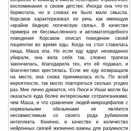
воспоминания о своем детстве. Иногда она что-то
бормотала, но в словах ее было мало смысла.
Корсаков характеризовал ее речь как имеющую
«крайне бедную логическую связь». В качестве
примера ее бессмысленного и автоматоподобного
поведения Корсаков описал поведение своей
пациентки во время еды. Когда на стол ставилась
пища, Маша ела. Но если еду вдруг неожиданно
убирали, она вела себя так, словно трапеза
закончилась, благодарила тех, кто ей подавал, и
благочестиво крестилась. Если же еду возвращали
на место, она снова принималась есть. По всей
вероятности, так могло повторяться сколько угодно
раз. Мне лично думается, что Люси и Уоши могли бы
оказаться куда более интересными сотрапезниками,
чем Маша, и что сравнение людей-микроцефалов с
нормальными обезьянами не является
несовместимым со своего рода рубиконом
интеллекта. Конечно, и качество и количество
нейронных связей жизненно важны для разумности