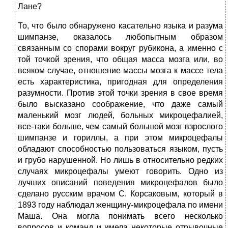
Лане?
То, что было обнаружено касательно языка и разума
шимпанзе, оказалось любопытным образом
связанным со спорами вокруг рубикона, а именно с
той точкой зрения, что общая масса мозга или, во
всяком случае, отношение массы мозга к массе тела
есть характеристика, пригодная для определения
разумности. Против этой точки зрения в свое время
было высказано соображение, что даже самый
маленький мозг людей, больных микроцефалией,
все-таки больше, чем самый большой мозг взрослого
шимпанзе и гориллы, а при этом микроцефалы
обладают способностью пользоваться языком, пусть
и грубо нарушенной. Но лишь в относительно редких
случаях микроцефалы умеют говорить. Одно из
лучших описаний поведения микроцефалов было
сделано русским врачом С. Корсаковым, который в
1893 году наблюдал женщину-микроцефала по имени
Маша. Она могла понимать всего несколько
вопросов и команд и имела некоторые отрывочные