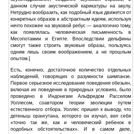
данном случае акустической карикатуры на акулу.
Нетрудно вообразить, как подобный язык движется от
конкретных образов к абстрактным идеям, используя
нечто похожее на звуковой ребус — аналогично тому,
как появлялась человеческая письменность в
Месопотамии и Египте. Впоследствии дельфины
смогут также строить звуковые образы, пользуясь
одним лишь своим воображением, а не прошлым
опытом.]
Есть, конечно, достаточное количество отдельных
наблюдений, говорящих о разумности шимпанзе.
Первое серьезное исследование поведения обезьян,
включая их поведение в природных условиях, было
проведено в Индонезии Альфредом Расселом
Уоллесом, соавтором теории эволюции путем
естественного отбора. Уоллес пришел к выводу, что
детеныш орангутана, которого он изучал, вел себя
«точно так же, как и человеческий ребенок в
подобных обстоятельствах». И в самом деле,