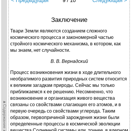
< Предыдущая
9 / 10
Следующая >
Заключение
Твари Земли являются созданием сложного
космического процесса и закономерной частью
стройного космического механизма, в котором, как
мы знаем, нет случайности.
В. В. Вернадский
Процесс возникновения жизни в ходе длительного
необратимого развития природных систем относится
к великим загадкам природы. Сейчас мы только
приближаемся к ее решению. Несомненно, что
возникновение и организация живого вещества
►Содержание►
связаны со свойствами слагающих его атомов, и в
первую очередь со свойствами углерода. Таким
образом, первопричиной зарождения жизни были
определенные процессы в космической эволюции
вещества Солнечной системы или, точнее, в ядерном