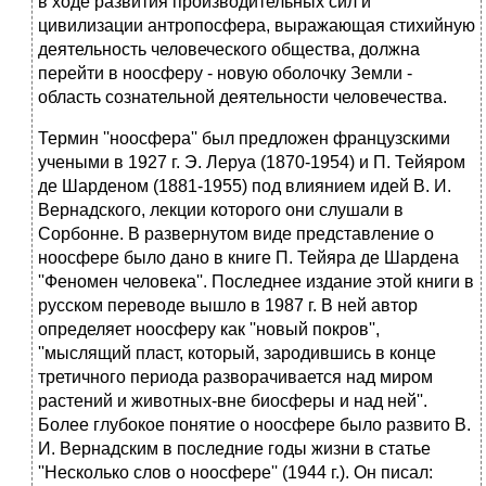
в ходе развития производительных сил и
цивилизации антропосфера, выражающая стихийную
деятельность человеческого общества, должна
перейти в ноосферу - новую оболочку Земли -
область сознательной деятельности человечества.
Термин ''ноосфера'' был предложен французскими
учеными в 1927 г. Э. Леруа (1870-1954) и П. Тейяром
де Шарденом (1881-1955) под влиянием идей В. И.
Вернадского, лекции которого они слушали в
Сорбонне. В развернутом виде представление о
ноосфере было дано в книге П. Тейяра де Шардена
''Феномен человека''. Последнее издание этой книги в
русском переводе вышло в 1987 г. В ней автор
определяет ноосферу как ''новый покров'',
''мыслящий пласт, который, зародившись в конце
третичного периода разворачивается над миром
растений и животных-вне биосферы и над ней''.
Более глубокое понятие о ноосфере было развито В.
И. Вернадским в последние годы жизни в статье
''Несколько слов о ноосфере'' (1944 г.). Он писал: