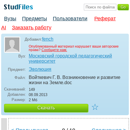
Вузы
Предметы
Пользователи
Реферат
AI
Заказать работу
fench
Добавил:
Опубликованный материал нарушает ваши авторские
права?
Сообщите нам.
Московский городской педагогический
Вуз:
университет
Эволюция
Предмет:
Войткевич Г. В. Возникновение и развитие
Файл:
жизни на Земле
.doc
Скачиваний:
149
Добавлен:
08.09.2013
Размер:
2 Мб
☆
Скачать