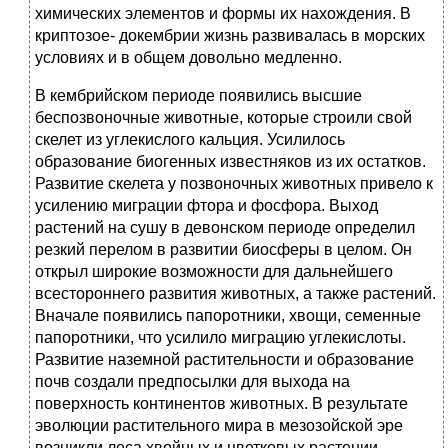
химических элементов и формы их нахождения. В
криптозое- докембрии жизнь развивалась в морских
условиях и в общем довольно медленно.
В кембрийском периоде появились высшие
беспозвоночные животные, которые строили свой
скелет из углекислого кальция. Усилилось
образование биогенных известняков из их остатков.
Развитие скелета у позвоночных животных привело к
усилению миграции фтора и фосфора. Выход
растений на сушу в девонском периоде определил
резкий перелом в развитии биосферы в целом. Он
открыл широкие возможности для дальнейшего
всестороннего развития животных, а также растений.
Вначале появились папоротники, хвощи, семенные
папоротники, что усилило миграцию углекислоты.
Развитие наземной растительности и образование
почв создали предпосылки для выхода на
поверхность континентов животных. В результате
эволюции растительного мира в мезозойской эре
возникли леса хвойных и цветковых растении,