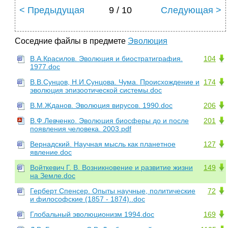
< Предыдущая
9 / 10
Следующая >
Соседние файлы в предмете
Эволюция
В.А.Красилов. Эволюция и биостратиграфия.
104
1977.doc
В.В.Сунцов, Н.И.Сунцова. Чума. Происхождение и
174
эволюция эпизоотической системы.doc
В.М.Жданов. Эволюция вирусов. 1990.doc
206
В.Ф.Левченко. Эволюция биосферы до и после
201
появления человека. 2003.pdf
Вернадский. Научная мысль как планетное
127
явление.doc
Войткевич Г. В. Возникновение и развитие жизни
149
на Земле.doc
Герберт Спенсер. Опыты научные, политические
72
и философские (1857 - 1874)..doc
Глобальный эволюционизм 1994.doc
169