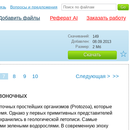
язь
Вопросы и предложения
Добавить файлы
Реферат AI
Заказать работу
Скачиваний:
149
Добавлен:
08.09.2013
Размер:
2 Мб
☆
Скачать
7
8
9
10
Следующая >
>>
воночных
точных простейших организмов (Protozoa), которые
ремя. Однако у первых примитивных представителей
охранились в геологической летописи. Самые
ми зелеными водорослями. В современную эпоху