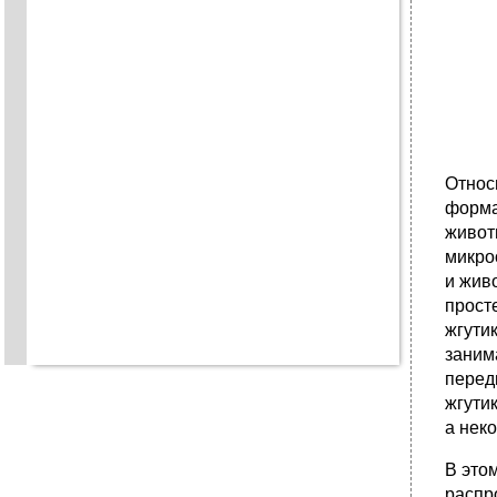
Относ
форма
живот
микро
и жив
прост
жгути
заним
перед
жгути
а нек
В это
распр