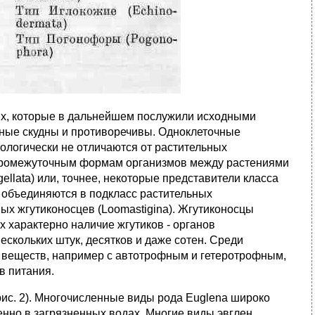
их, которые в дальнейшем послужили исходными
ные скудны и противоречивы. Одноклеточные
логически не отличаются от растительных
 промежуточным формам организмов между растениями
ellata) или, точнее, некоторые представители класса
 объединяются в подкласс растительных
ных жгутиконосцев (Loomastigina). Жгутиконосцы
 характерно наличие жгутиков - органов
ескольких штук, десятков и даже сотен. Среди
 веществ, например с автотрофным и гетеротрофным,
в питания.
рис. 2). Многочисленные виды рода Euglena широко
нно в загрязненных водах. Многие виды эвглен