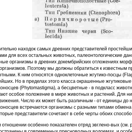
ительно находок самых древних представителей простейш
ми для всех остальных животных, палеонтологические дан
ные организмы в древних докембрийских отложениях морфо
организмов. Поэтому мы должны обратиться к известным
отными. К ним относятся одноклеточные жгутико-посцы (Flag
ейших. Но в пределах этого класса окрашенные жгутиковые
коносцев (Phytomastigma), а бесцветные - в подкласс живот
ают особое положение в мире животных и растений. Для них
вижения. Число их может быть различным - от единицы до н
коносцев встречаются организмы с разными типами обмена
оторые представители сочетают в себе черты обоих способо
м отношении особенно показателен отряд эвглено-вых (см. 
остранены в современных пресноводных водоемах, и особе