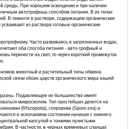
ей среды. При хорошем освещении и при наличии
пичным автотрофньш способом питания. В их телах
ей. В темноте в растворе, содержащем органические
 усваивают из раствора готовые органические
теротрофному. Часто развиваясь в загрязненных водах,
очетают оба способа питания - авто-трофный и
овь перенести на свет, то через короткий промежуток
ю.
анизмов животный и растительный типы обмена
еской связи обоих царств органического мира нашей
бразны. Подавляющее их большинство имеет
зоваться микроскопом. Тип простейших делится на
неножки (Rhizopoda), споровики (Sporo-zoa) и
ечаются в ископаемом состоянии начиная с нижнего
центральной капсулой и тонкими лучистыми
брия. В частности, в черных кремневых сланцах