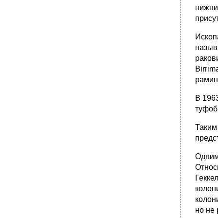
нижни
присут
Ископ
назыв
раков
Birrim
рамин
В 196
туфоб
Таким
предс
Одним
Относ
Гекке
колон
колон
но не