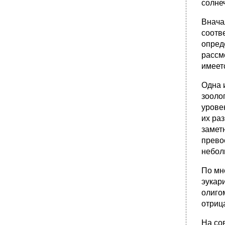
солне
Внача
соотв
опред
рассм
имеет
Одна 
зооло
урове
их ра
замет
прево
небол
По мн
эукар
олиго
отриц
На со