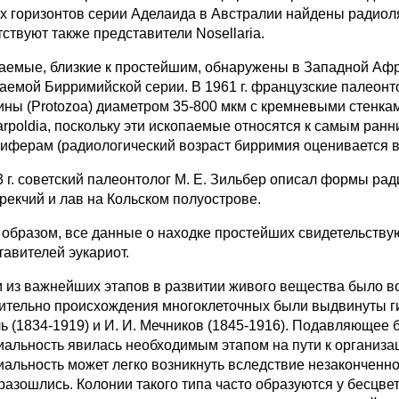
х горизонтов серии Аделаида в Австралии найдены радиоля
ствуют также представители Nosellaria.
аемые, близкие к простейшим, обнаружены в Западной Афри
аемой Бирримийской серии. В 1961 г. французские палеонто
ины (Protozoa) диаметром 35-800 мкм с кремневыми стенка
arpoldia, поскольку эти ископаемые относятся к самым ранн
иферам (радиологический возраст бирримия оценивается в 
3 г. советский палеонтолог M. E. Зильбер описал формы рад
рекчий и лав на Кольском полуострове.
 образом, все данные о находке простейших свидетельству
тавителей эукариот.
 из важнейших этапов в развитии живого вещества было в
ительно происхождения многоклеточных были выдвинуты г
ль (1834-1919) и И. И. Мечников (1845-1916). Подавляющее 
иальность явилась необходимым этапом на пути к организа
иальность может легко возникнуть вследствие незаконченно
 разошлись. Колонии такого типа часто образуются у бесцве