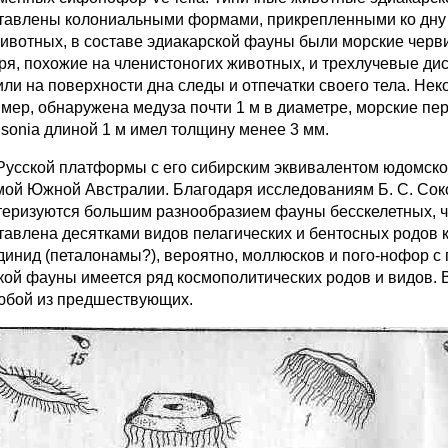
тавлены колониальными формами, прикрепленными ко дну 
животных, в составе эдиакарской фауны были морские черв
ря, похожие на членистоногих животных, и трехлучевые ди
или на поверхности дна следы и отпечатки своего тела. Н
мер, обнаружена медуза почти 1 м в диаметре, морские пер
ыsonia длиной 1 м имел толщину менее 3 мм.
Русской платформы с его сибирским эквивалентом юдомской
мой Южной Австралии. Благодаря исследованиям Б. С. Сок
теризуются большим разнообразием фауны бесскелетных, 
тавлена десятками видов пелагических и бентосных родов 
динид (петалонамы?), вероятно, моллюсков и пого-нофор с
кой фауны имеется ряд космополитических родов и видов. 
юбой из предшествующих.