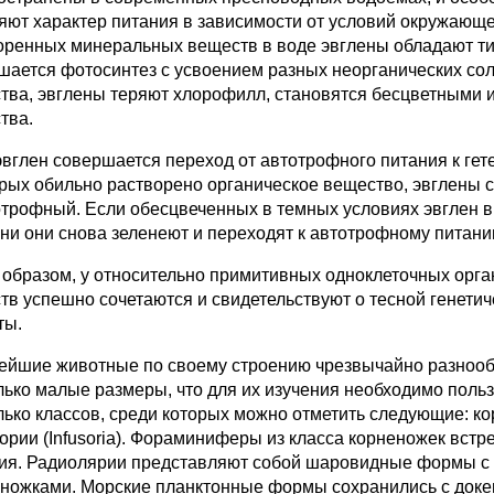
яют характер питания в зависимости от условий окружающ
оренных минеральных веществ в воде эвглены обладают ти
шается фотосинтез с усвоением разных неорганических сол
тва, эвглены теряют хлорофилл, становятся бесцветными и
тва.
 эвглен совершается переход от автотрофного питания к ге
орых обильно растворено органическое вещество, эвглены с
отрофный. Если обесцвеченных в темных условиях эвглен вн
ни они снова зеленеют и переходят к автотрофному питани
 образом, у относительно примитивных одноклеточных орг
тв успешно сочетаются и свидетельствуют о тесной генетич
ты.
ейшие животные по своему строению чрезвычайно разноо
лько малые размеры, что для их изучения необходимо поль
лько классов, среди которых можно отметить следующие: кор
ории (Infusoria). Фораминиферы из класса корненожек встр
ия. Радиолярии представляют собой шаровидные формы с 
ножками. Морские планктонные формы сохранились с докем