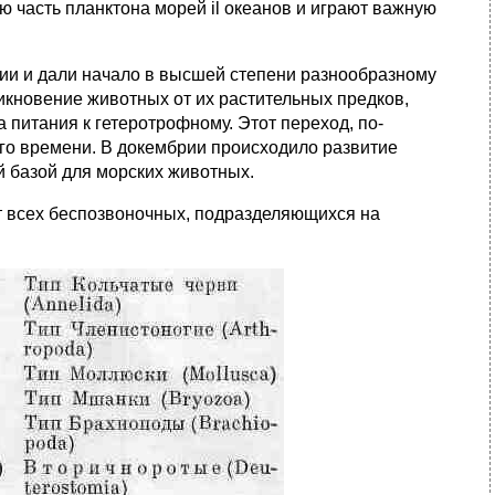
 часть планктона морей il океанов и играют важную
ии и дали начало в высшей степени разнообразному
икновение животных от их растительных предков,
 питания к гетеротрофному. Этот переход, по-
ого времени. В докембрии происходило развитие
 базой для морских животных.
т всех беспозвоночных, подразделяющихся на