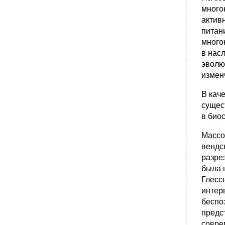
много
актив
питан
много
в нас
эволю
измен
В кач
сущес
в био
Массо
вендс
разре
была 
Глесс
интер
беспо
предс
совре