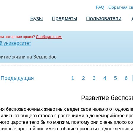
FAQ
Обратная св
Вузы
Предметы
Пользователи
ши авторские права?
Сообщите нам.
й университет
звитие жизни на Земле
.doc
 Предыдущая
1
2
3
4
5
6
Развитие беспоз
ия беспозвоночных животных ведет свое начало от однокле
вились от общего ствола с растениями в до-кембрийское в
ного царства тело было мягким, поэтому они очень плохо с
тивные простейшие имеют общие признаки с одноклеточны