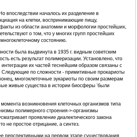
Но впоследствии началось их разделение в
циация на клетки, воспринимающие пищу,
факты из области анатомии и морфологии простейших,
тельствуют о том, что у многих групп простейших
 многоклеточному состоянию.
ности была выдвинута в 1935 г. видным советским
ость есть результат полимеризации. Установлено, что
 интеграции их частей теснейшим образом связаны с
 Следующие по сложности - примитивные прокариоты
аконец, многоклеточные эукариоты по своим размерам
рвые живые существа в истории биосферы 'были
 момента возникновения клеточных организмов типа
ганизмы полимерного строения->-организмы
усматривает проявление диалектического закона
о не простое отрицание, а синтез.
ее перспективными на первом этапе существования