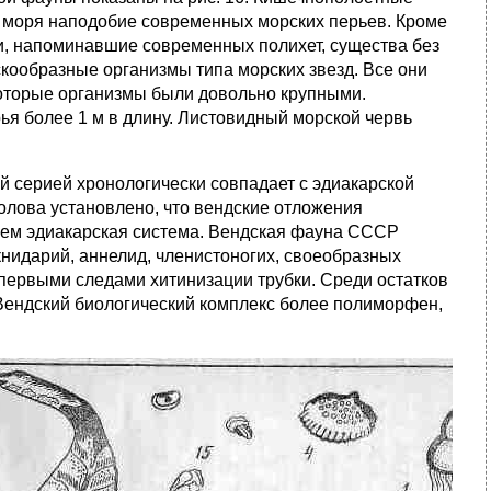
моря наподобие современных морских перьев. Кроме
и, напоминавшие современных полихет, существа без
скообразные организмы типа морских звезд. Все они
екоторые организмы были довольно крупными.
ья более 1 м в длину. Листовидный морской червь
 серией хронологически совпадает с эдиакарской
олова установлено, что вендские отложения
чем эдиакарская система. Вендская фауна СССР
книдарий, аннелид, членистоногих, своеобразных
 первыми следами хитинизации трубки. Среди остатков
Вендский биологический комплекс более полиморфен,