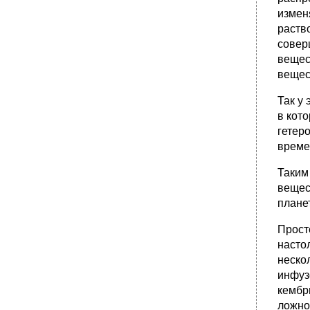
измен
раств
совер
вещес
вещес
Так у
в кот
гетер
време
Таким
вещес
плане
Прост
насто
неско
инфуз
кембр
ложно