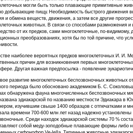
клеточных могли быть только плавающие примитивные жив
но добывающие пищу. Необходимость быстрого движения в
ия и обмена веществ, движения, а затем все другие прогр
клеточных животных. В связи со способами размножения и 
ледство от их предков, сами многоклеточные, по-видимому,
ционных преобразованиях, хотя бы по той причине, что у
чивости.
естве наиболее вероятных предков многоклеточных И. И. М
твенных причин для возникновения первых многоклеточны
сфере. Другая важная предпосылка - появление эукариотиче
вое развитие многоклеточных беспозвоночных животных от
кого периода было обосновано академиком Б. С. Соколовьш.
зах обнаружена фауна многочисленных беспозвоночных мяг
названа эдиакарской по названию местности Эдиакара в Юж
нером, изучившим свыше 1400 образцов с отпечатками и мн
вала времени 700-600 млн лет назад надежно установлены
звоночные. Среди находок эдиакарской системы 70 % составл
тавляют собой меду-зоподобные плавающие формы либо н
менных сифонофор Ve-lella. Типичные животные эдиакарск