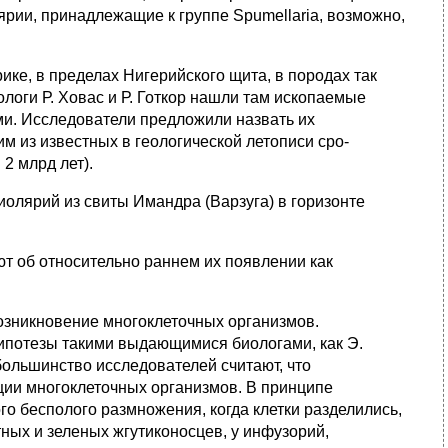
рии, принадлежащие к группе Spumellaria, возможно,
ке, в пределах Нигерийского щита, в породах так
логи Р. Ховас и Р. Готкор нашли там ископаемые
ми. Исследователи предложили назвать их
им из известных в геологической летописи сро-
2 млрд лет).
иолярий из свиты Имандра (Варзуга) в горизонте
ют об относительно раннем их появлении как
озникновение многоклеточных организмов.
ипотезы такими выдающимися биологами, как Э.
большинство исследователей считают, что
ции многоклеточных организмов. В принципе
го бесполого размножения, когда клетки разделились,
тных и зеленых жгутиконосцев, у инфузорий,