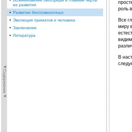
•
Возникновение биосферы и главные черты
прост
ее развития
роль 
•
Развитие беспозвоночных
Все г
•
Эволюция приматов и человека
миру 
•
Заключение
естес
•
Литература
видим
разли
В нас
следу
◄Содержание◄