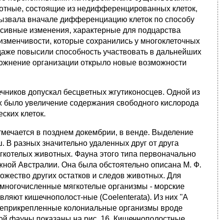
отные, состоящие из недифференцированных клеток,
ызвала вначале дифференциацию клеток по способу
ессивные изменения, характерные для подцарства
изменчивости, которые сохранились у многоклеточных
 даже повысили способность участвовать в дальнейших
сложнение организации открыло новые возможности
ечников допускал бесцветных жгутиконосцев. Одной из
х было увеличение содержания свободного кислорода
ских клеток.
мечается в позднем докембрии, в венде. Выделение
 В разных значительно удаленных друг от друга
котелых животных. Фауна этого типа первоначально
ной Австралии. Она была обстоятельно описана М. Ф.
ожество других остатков и следов животных. Для
 многочисленные мягкотелые организмы - морские
яют кишечнополост-ные (Coelenterata). Из них ''A
еприкрепленные колониальные организмы вроде
ой фауны показаны на рис. 16. Кишечнополостные