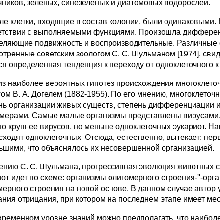
чников, зеленых, синезеленых и диатомовых водорослей.
ле клетки, входящие в состав колонии, были одинаковыми. 
етствии с выполняемыми функциями. Произошла дифферен
еляющие подвижность и воспроизводительные. Различные 
отренные советским зоологом С. С. Шульманом [1974], свиде
ся определенная тенденция к переходу от одноклеточного к
из наиболее вероятных гипотез происхождения многоклеточ
гом В. А. Догелем (1882-1955). По его мнению, многоклеточн
нь организации живых существ, степень дифференциации и
змерами. Самые малые организмы представлены вирусами.
но крупнее вирусов, но меньше одноклеточных эукариот. Н
сходят одноклеточных. Отсюда, естественно, вытекает: пе
ьшими, что объяснялось их несовершенной организацией.
ению С. С. Шульмана, прогрессивная эволюция животных с
иот идет по схеме: организмы олигомерного строения-''-ор
мерного строения на новой основе. В данном случае автор 
ания отрицания, при котором на последнем этапе имеет мест
временном уровне знаний можно предполагать, что наибол