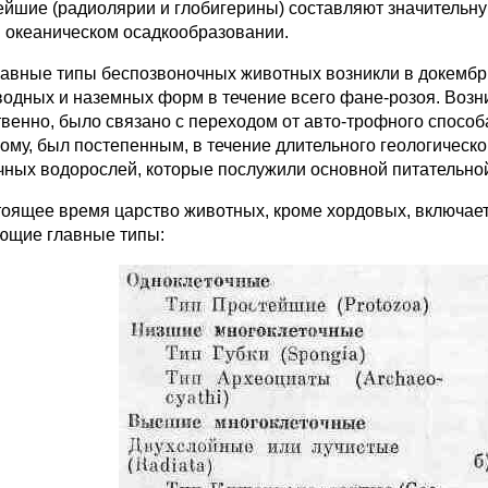
ейшие (радиолярии и глобигерины) составляют значительную
в океаническом осадкообразовании.
лавные типы беспозвоночных животных возникли в докембр
водных и наземных форм в течение всего фане-розоя. Возн
твенно, было связано с переходом от авто-трофного способа
ому, был постепенным, в течение длительного геологическ
чных водорослей, которые послужили основной питательной
тоящее время царство животных, кроме хордовых, включае
ющие главные типы: