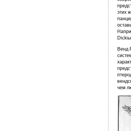
предс
этих 
панци
остав
Напри
Dicki
Венд 
систе
харак
предс
птеро
вендс
чем л