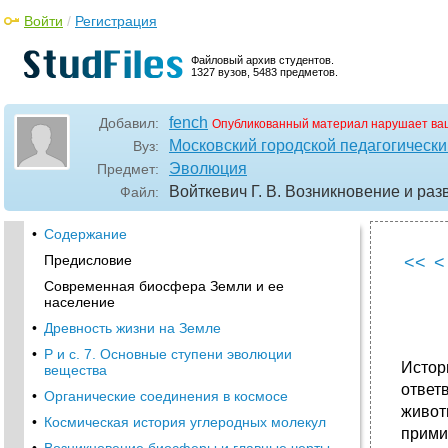
Войти
/
Регистрация
Файловый архив студентов.
1327 вузов, 5483 предметов.
fench
Добавил:
Опубликованный материал нарушает ва
Московский городской педагогически
Вуз:
Эволюция
Предмет:
Войткевич Г. В. Возникновение и ра
Файл:
•
Содержание
Предисловие
<<
<
Современная биосфера Земли и ее
население
•
Древность жизни на Земле
•
Р и с. 7. Основные ступени эволюции
Истор
вещества
ответ
•
Органические соединения в космосе
живот
•
Космическая история углеродных молекул
прими