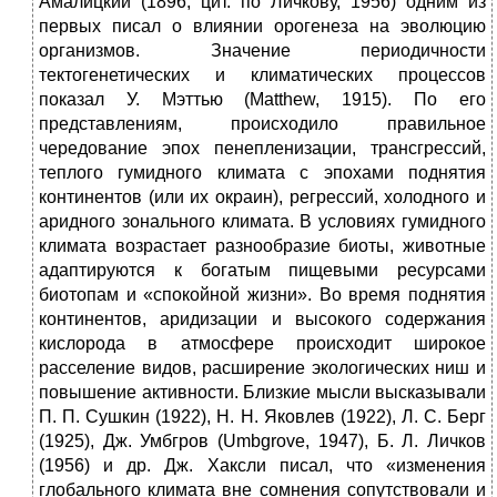
Амалицкий (1896, цит. по Личкову, 1956) одним из
первых писал о влиянии орогенеза на эволюцию
организмов. Значение периодичности
тектогенетических и климатических процессов
показал У. Мэттью (Matthew, 1915). По его
представлениям, происходило правильное
чередование эпох пенепленизации, трансгрессий,
теплого гумидного климата с эпохами поднятия
континентов (или их окраин), регрессий, холодного и
аридного зонального климата. В условиях гумидного
климата возрастает разнообразие биоты, животные
адаптируются к богатым пищевыми ресурсами
биотопам и «спокойной жизни». Во время поднятия
континентов, аридизации и высокого содержания
кислорода в атмосфере происходит широкое
расселение видов, расширение экологических ниш и
повышение активности. Близкие мысли высказывали
П. П. Сушкин (1922), Н. Н. Яковлев (1922), Л. С. Берг
(1925), Дж. Умбгров (Umbgrove, 1947), Б. Л. Личков
(1956) и др. Дж. Хаксли писал, что «изменения
глобального климата вне сомнения сопутствовали и