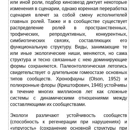
или иной роли, подбор кинозвезд диктует некоторые
изменения в сценарии, однако коренная переработка
сценария влечет за собой смену исполнителей
главных ролей. Также и в сообществе существует
распределение ролей в пространственных,
трофических, репродуктивных, конкурентных,
симбиотических связях, составляющих его
функциональную структуру. Виды, занимающие те
или иные экологические ниши, меняются, но сама
структура и тесно связанные с нею доминирующие
формы сохраняются. Палеонтологическая летопись
свидетельствует о длительном гомеостазе основных
типов сообществ. Хронофауны (Olson, 1952) и
полихронные флоры (Криштофович, 1946) устойчивы
в течение многих миллионов лет как сложные
системы с динамическими отношениями между
составляющими их сообществами.
Экологи различают устойчивость сообществ
(способность к регенерации при нарушениях) и
«упругость» (сохранение основной структуры при