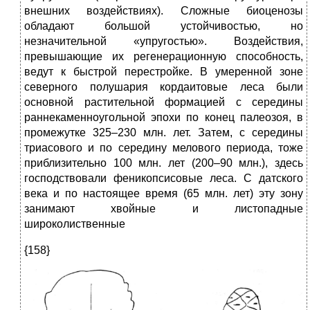
внешних воздействиях). Сложные биоценозы
обладают большой устойчивостью, но
незначительной «упругостью». Воздействия,
превышающие их регенерационную способность,
ведут к быстрой перестройке. В умеренной зоне
северного полушария кордаитовые леса были
основной растительной формацией с середины
раннекаменноугольной эпохи по конец палеозоя, в
промежутке 325–230 млн. лет. Затем, с середины
триасового и по середину мелового периода, тоже
приблизительно 100 млн. лет (200–90 млн.), здесь
господствовали феникопсисовые леса. С датского
века и по настоящее время (65 млн. лет) эту зону
занимают хвойные и листопадные
широколиственные
{158}