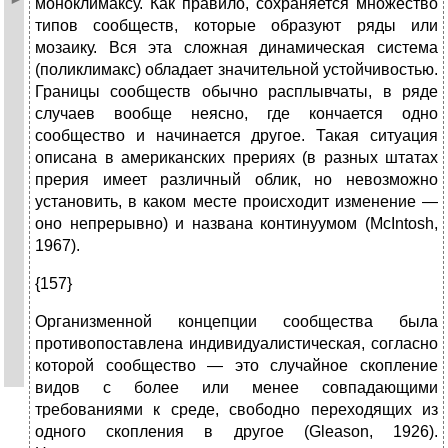
моноклимаксу. Как правило, сохраняется множество
типов сообществ, которые образуют ряды или
мозаику. Вся эта сложная динамическая система
(поликлимакс) обладает значительной устойчивостью.
Границы сообществ обычно расплывчаты, в ряде
случаев вообще неясно, где кончается одно
сообщество и начинается другое. Такая ситуация
описана в американских прериях (в разных штатах
прерия имеет различный облик, но невозможно
установить, в каком месте происходит изменение —
оно непрерывно) и названа континуумом (McIntosh,
1967).
{157}
Организменной концепции сообщества была
противопоставлена индивидуалистическая, согласно
которой сообщество — это случайное скопление
видов с более или менее совпадающими
требованиями к среде, свободно переходящих из
одного скопления в другое (Gleason, 1926).