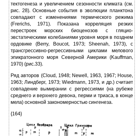
тектогенеза и увеличением сезонности климата (см.
рис. 28). Основные события в эволюции планктона
совпадают с изменениями термического режима
(Frerichs, 1971). Показана корреляция резких
перестроек морских биоценозов с гляцио-
эвстатическими колебаниями уровня моря в позднем
ордовике (Berry, Boucot, 1973; Sheenah, 1973), с
трансгрессивно-регрессивными циклами мелового
эпикратонного моря Северной Америки (Kauffman,
1970) (рис.33).
Ряд авторов (Cloud, 1948; Newell, 1963, 1967; House,
1963; Линдберг, 1973; Wiedmann, 1973, и др.) считает
совпадение вымирании с регрессиями (на рубеже
среднего и верхнего девона, перми и триаса, в конце
мела) основной закономерностью сингенеза.
{164}