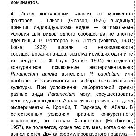
доминантов.
4. Исход конкуренции зависит от множества
факторов. Г. Глизон (Gleason, 1926) выдвинул
принцип индивидуализма видов — оптимальные
условия для видов одного сообщества не вполне
идентичны. В. Волтерра и А. Лотка (Volterra, 1931;
Lotka, 1932) писали о невозможности
сосуществования видов, эксплуатирующих одни и те
же ресурсы. Г. Ф. Гаузе (Gause, 1934) исследовал
конкурентное исключение экспериментально:
Paramecium
aurelia
вытесняет
Р.
caudatum
,
или
наоборот, в зависимости от выбора бактериальной
культуры. При усложнении лабораторной среды
разные виды
Paramecium
могут сосуществовать
неопределенно долго. Аналогичные результаты дали
эксперименты А. Кромби, Т. Паркера, Ф. Айала. В
естественных условиях правило конкурентного
исключения, по словам Хатчинсона (Hutchinson,
1957), выполняется, кроме тех случаев, когда оно не
выполняется. Другая формулировка этого правила —