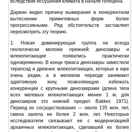
вследствие иссушения климата в начале голоцена.
Дарвин видел причину вымирания в конкурентном
вытеснении примитивных форм более
прогрессивными. Ряд обстоятельств заставляет
пересмотреть эту теорию.
1. Новая доминирующая группа не всегда
геологически моложе прежней: динозавры и
млекопитающие появились практически
одновременно. В конце триаса динозавры заместили
терапсид и древних млекопитающих, которые в юре
очень редки, а в меловом периоде занимают
адаптивную зону, позволяющую избежать
конкуренции с крупными динозаврами (длина тела
всех меловых млекопитающих менее 1 м, для
динозавров это нижний предел: Bakker, 1971).
Период их сосуществования — около 135 млн. лет,
смена заняла не более 2 млн. лет. Некоторые
исследователи связывают ее с модернизацией
архаичных млекопитающих, сделавшей их более