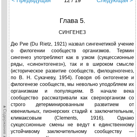
< Предыдущая
12 / 19
Следующая >
Глава 5.
СИНГЕНЕЗ
Дю Рие (Du Rietz, 1921) назвал сингенетикой учение
о филогении сообществ организмов. Термин
сингенез употребляют как в узком (сукцессионные
ряды, «синонтогенез»), так и в широком смысле
(историческое развитие сообществ, филоценогенез,
по В. Н. Сукачеву, 1954). Говоря об онтогенезе и
филогенезе сообществ, мы невольно уподобляем их
организмам и популяциям. В начале века
сообщество рассматривали как сверхорганизм со
строго детерминированным развитием от
►Содержание►
ювенильных, пионерских стадий к заключительным,
климаксовым (Clements, 1916). Однако
сукцессионные смены не ведут к единственному
устойчивому заключительному сообществу —