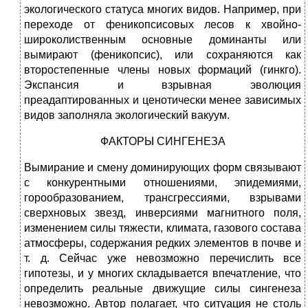
экологического статуса многих видов. Например, при
переходе от феникопсисовых лесов к хвойно-
широколиственным основные доминанты или
вымирают (феникопсис), или сохраняются как
второстепенные члены новых формаций (гинкго).
Экспансия и взрывная эволюция
преадаптированных и ценотически менее зависимых
видов заполняла экологический вакуум.
ФАКТОРЫ СИНГЕНЕЗА
Вымирание и смену доминирующих форм связывают
с конкурентными отношениями, эпидемиями,
горообразованием, трансгрессиями, взрывами
сверхновых звезд, инверсиями магнитного поля,
изменением силы тяжести, климата, газового состава
атмосферы, содержания редких элементов в почве и
т. д. Сейчас уже невозможно перечислить все
гипотезы, и у многих складывается впечатление, что
определить реальные движущие силы сингенеза
невозможно. Автор полагает, что ситуация не столь