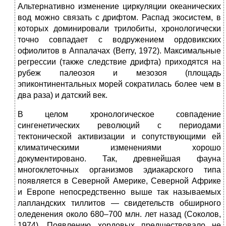
Альтернативно изменение циркуляции океанических
вод можно связать с дрифтом. Распад экосистем, в
которых доминировали трилобиты, хронологически
точно совпадает с водружением ордовикских
офиолитов в Аппалачах (Berry, 1972). Максимальные
регрессии (также следствие дрифта) приходятся на
рубеж палеозоя и мезозоя (площадь
эпиконтинентальных морей сократилась более чем в
два раза) и датский век.
В целом хронологическое совпадение
сингенетических революций с периодами
тектонической активизации и сопутствующими ей
климатическими изменениями хорошо
документировано. Так, древнейшая фауна
многоклеточных организмов эдиакарского типа
появляется в Северной Америке, Северной Африке
и Европе непосредственно выше так называемых
лапландских тиллитов — свидетельств обширного
оледенения около 680–700 млн. лет назад (Соколов,
1974). Появлению хордовых предшествовало не