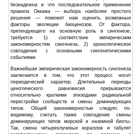
безнадежна и что последовательное применение
правила Оккама — выбора наиболее простого
решения — поможет нам оценить возможные
факторы эволюции биоценозов. От фактора,
претендующего на основную роль в сингенезе,
требуется 1) соответствие эмпирическим
закономерностям сингенеза, 2) хронологическое
совпадение с основными сингенетическими
событиями.
Важнейшая эмпирическая закономерность сингенеза
заключается в том, что этот процесс носит
периодический характер. Длительные периоды
ценотического равновесия прерываются
относительно краткими эпизодами радикальной
перестройки сообществ и смены доминирующих
типов. Общей закономерностью следует, по-
видимому, считать также совпадение смены
доминирующих типов морской и наземной биоты.
Так, смена четырехлучевых кораллов и табулят