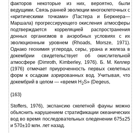
факторов некоторые из них, вероятно, были
ведущими. Связь ранней эволюции многоклеточных с
«критическими точками» (Пастера и Беркнера—
Маршала) прогрессирующего окисления атмосферы
подтверждается корреляцией распространения
донных организмов в анэробных условиях с их
эволюционным уровнем (Rhoads, Morsze, 1971).
Однако геохимия углерода, серы, урана и железа в
докембрии свидетельствует об окислительной
атмосфере (Dimroth, Kimberley, 1976). Б. М. Келлер
(1976) отмечает приуроченность первых скелетных
форм к осадкам аэрированных вод. Учитывая, что
докембрий в целом — «время H
S» (Degeus,
2
{163}
Stoffers, 1976), экспансию скелетной фауны можно
объяснить нарушением стратификации океанических
вод во время последовательных оледенении 675±25
и 570±10 млн. лет назад.