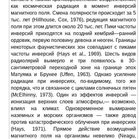
как космическая радиация в момент инверсий
магнитного поля. Смена полярности происходит за 5
тыс. лет (Hillhouse, Сох, 1976), редукция магнитного
поля при этом длится около 20 тыс. лет. Пики частоты
инверсий приходятся на поздний кембрий—ранний
ордовик, первую половину девона и неоген. Границы
некоторых фаунистических зон совпадают с пиками
частоты инверсий (Hays et al., 1969). Шесть видов
радиолярий вымерло и три появилось в 30-
сантиметровой переходной зоне на границе эпох
Матуяма и Брунее (Uffen, 1963). Однако усиление
радиации при инверсиях, по-видимому, того же
порядка, что и связанное с циклами солнечных пятен
(McElhinny, 1973). Один из эффектов инверсий —
ионизация верхних слоев атмосферы,— возможно,
влиял на климат. Одновременное вымирание
наземных и морских организмов — также довод
против катастрофического облучения при инверсиях
(Hays, 1971). Прямое действие возмущений
магнитного поля на организмы невелико (Neagu,