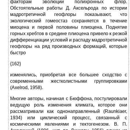
факторам эволюции полихронных флор.
Обстоятельные работы Д. Аксельрода по истории
мадротретичной геофлоры показывают, что
экологический гомеостаз сохраняется в течение
миоцена и первой половины плиоцена. Поднятие
горных хребтов в средине плиоцена привело к резкой
дифференциации условий и распаду мадротретичной
геофлоры на ряд производных формаций, которые
быстро
{162}
изменялись, приобретая все большее сходство с
современными жестколистными группировками
(Axelrod, 1958).
Многие авторы, начиная с Бюффона, постулировали
ведущую роль изменения климата, которое они
рассматривали как однонаправленный (Raunkiaer,
1934) или циклический процесс, связанный с
космическими явлениями и тектогенезом. В. П.