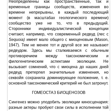
Неопределенны как пространственные, так и
временные границы сообществ, изменения во
времени непрерывны, в каждый последующий
момент (в масштабах геологического времени)
сообщество уже не то, что в предыдущий.
Сторонники индивидуалистической концепции
считают, например, что современный редвуд (лес с
Sequoia
)
имеет мало общего с миоценовым (Mason,
1947). Тем не менее тот и другой все же называют
редвудом. Здесь мы сталкиваемся с обычным
противоречием между таксономическим и
филогенетическим аспектами эволюции. Не
вызывает сомнений, что с миоцена до наших дней
редвуд претерпел значительные изменения, но
секвойя сохранила доминирующее положение, т. е.
основной таксономический критерий не был затронут.
ГОМЕОСТАЗ БИОЦЕНОЗОВ
Сингенез можно уподобить эволюции киносценария:
разные актеры пробуют свои силы в исполнении той