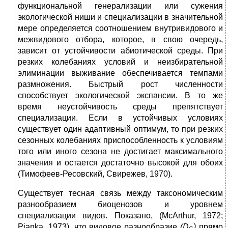
функциональной генерализации или сужения
экологической ниши и специализации в значительной
мере определяется соотношением внутривидового и
межвидового отбора, которое, в свою очередь,
зависит от устойчивости абиотической среды. При
резких колебаниях условий и неизбирательной
элиминации выживание обеспечивается темпами
размножения. Быстрый рост численности
способствует экологической экспансии. В то же
время неустойчивость среды препятствует
специализации. Если в устойчивых условиях
существует один адаптивный оптимум, то при резких
сезонных колебаниях приспособленность к условиям
того или иного сезона не достигает максимального
значения и остается достаточно высокой для обоих
(Тимофеев-Ресовский, Свирежев, 1970).
Существует тесная связь между таксономическим
разнообразием биоценозов и уровнем
специализации видов. Показано, (McArthur, 1972;
Pianka, 1973), что видовое разнообразие
(
D
)
прямо