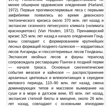
менее обширное ордовикское оледенение (Harland,
1972). Первые прогимноспермовые леса с первыми
амфибиями появились во время девонского
тектонического кризиса около 370 млн. лет назад и
экспансии сезонного летнесухого климата («климата
красноцветов») (Van Houten, 1972). Пренамюрский
кризис 325 млн. лет назад и начало оледенения Гонд-
ваны совпадает с формированием крупнейших
лесных формаций позднего палеозоя — кордаитовых
лесов Ангариды и глоссоптериевых лесов Гондваны.
Экспансия хвойных лесов и фауны терапсид
сопровождала реставрацию Пангеи в поздней перми
— начале триаса. Основные сингенетические
события мезозоя и кайнозоя — распространение
архаичных цветковых и млекопитающих в середине
мелового периода, 110–90 млн. лет назад, смена
доминирующих типов и массовое вымирание на
суше и в море в датском веке, 65 млн. лет назад,
экспансия степной биоты в миоцене, около 26 млн.
лет назад, совпадают с основными эпизодами