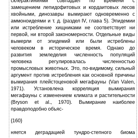
склерактиниями совпадает по времени с
замещением лепидофитовых и кордаитовых лесов
хвойными, динозавры вымирают одновременно с
аммоноидеями и т. д. (раздел IV, глава 5). Эпидемии
или истребление хищниками не соответствует ни
первой, ни второй закономерности. Отдельные виды
вымерли от эпидемий или были истреблены
человеком в историческое время. Однако до
развития земледелия численность популяций
человека регулировалась численностью
промысловых животных. Это, по-видимому, сильный
аргумент против истребления как основной причины
вымирания плейстоценовой мегафауны (Van Valen,
1971). Установлена корреляция вымирания
мегафауны с изменением климата и растительности
(Bryson et al., 1970). Вымирание наиболее
правдоподобно объяс-
{160}
няется деградацией тундро-степного биома