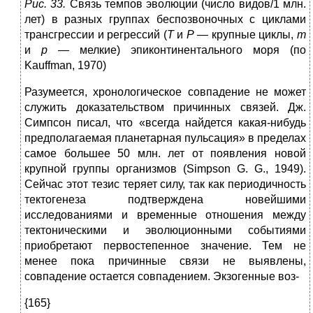
Рис. 33.
Связь темпов эволюции (число видов/1 млн.
лет) в разных группах беспозвоночных с циклами
трансгрессии и регрессий (
Т
и
Р —
крупные циклы,
т
и
р —
мелкие) эпиконтинентального моря (по
Kauffman, 1970)
Разумеется, хронологическое совпадение не может
служить доказательством причинных связей. Дж.
Симпсон писал, что «всегда найдется какая-нибудь
предполагаемая планетарная пульсация» в пределах
самое большее 50 млн. лет от появления новой
крупной группы организмов (Simpson G. G., 1949).
Сейчас этот тезис теряет силу, так как периодичность
тектогенеза подтверждена новейшими
исследованиями и временные отношения между
тектоническими и эволюционными событиями
приобретают первостепенное значение. Тем не
менее пока причинные связи не выявлены,
совпадение остается совпадением. Экзогенные воз-
{165}