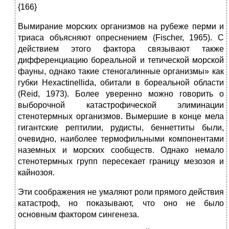
{166}
Вымирание морских организмов на рубеже перми и
триаса объясняют опреснением (Fischer, 1965). С
действием этого фактора связывают также
дифференциацию бореальной и тетической морской
фауны, однако такие стеногалинные организмы» как
губки Hexactinellida, обитали в бореальной области
(Reid, 1973). Более уверенно можно говорить о
выборочной катастрофической элиминации
стенотермных организмов. Вымершие в конце мела
гигантские рептилии, рудисты, беннеттиты были,
очевидно, наиболее термофильными компонентами
наземных и морских сообществ. Однако немало
стенотермных групп пересекает границу мезозоя и
кайнозоя.
Эти соображения не умаляют роли прямого действия
катастроф, но показывают, что оно не было
основным фактором сингенеза.