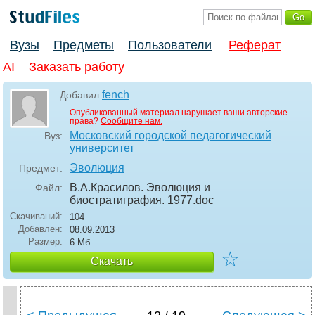
Вузы
Предметы
Пользователи
Реферат
AI
Заказать работу
fench
Добавил:
Опубликованный материал нарушает ваши авторские
права?
Сообщите нам.
Московский городской педагогический
Вуз:
университет
Эволюция
Предмет:
В.А.Красилов. Эволюция и
Файл:
биостратиграфия. 1977
.doc
Скачиваний:
104
Добавлен:
08.09.2013
Размер:
6 Мб
☆
Скачать