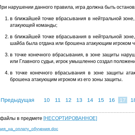
При нарушении данного правила, игра должна быть остано
в ближайшей точке вбрасывания в нейтральной зоне,
атакующей команды;
в ближайшей точке вбрасывания в нейтральной зоне, 
шайба была отдана или брошена атакующим игроком ч
в точке конечного вбрасывания, в зоне защиты нару
или Главного судьи, игрок умышленно
создал положени
в точке конечного вбрасывания в зоне защиты ат
брошена атакующим игроком из его зоны защиты.
 Предыдущая
10
11
12
13
14
15
16
17
1
25
26
27
2
 файлы в предмете
[НЕСОРТИРОВАННОЕ]
ция_на_оплату_обучения.doc