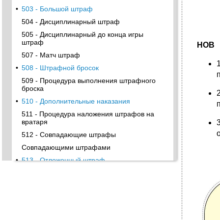
•
503 - Большой штраф
504 - Дисциплинарный штраф
505 - Дисциплинарный до конца игры
штраф
НОВ
507 - Матч штраф
•
508 - Штрафной бросок
509 - Процедура выполнения штрафного
броска
•
510 - Дополнительные наказания
511 - Процедура наложения штрафов на
вратаря
512 - Совпадающие штрафы
Совпадающими штрафами
•
513 - Отложенный штраф
514 - Наложение штрафов
Жест «Неправильная атака» Правило 522
•
Удар концом клюшки
Жест «Удар концом клюшки» Правило 521