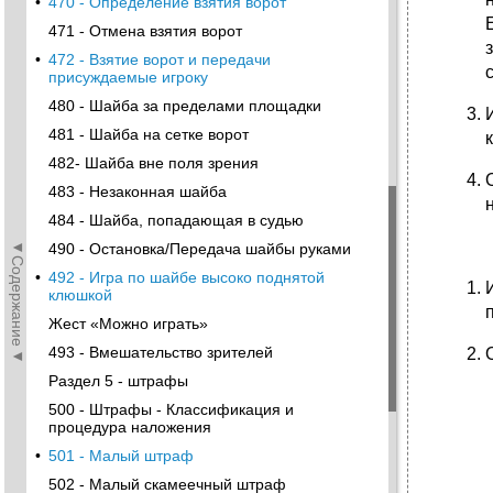
•
470 - Определение взятия ворот
471 - Отмена взятия ворот
•
472 - Взятие ворот и передачи
присуждаемые игроку
480 - Шайба за пределами площадки
481 - Шайба на сетке ворот
482- Шайба вне поля зрения
483 - Незаконная шайба
484 - Шайба, попадающая в судью
◄Содержание◄
490 - Остановка/Передача шайбы руками
•
492 - Игра по шайбе высоко поднятой
клюшкой
Жест «Можно играть»
493 - Вмешательство зрителей
Раздел 5 - штрафы
500 - Штрафы - Классификация и
процедура наложения
•
501 - Малый штраф
502 - Малый скамеечный штраф