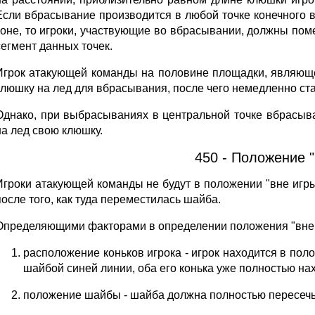
Если вбрасывание произ­водится в любой точке конечного 
зоне, то игроки, участвующие во вбрасывании, должны пом
сегмент данных точек.
Игрок атакующей команды на половине площадки, являюще
клюшку на лед для вбрасывания, после чего немедленно с
Однако, при выбрасываниях в центральной точке вбрасыв
на лед свою клюшку.
450 - Положение "
Игроки атакующей команды не будут в положении "вне игры
после того, как туда переместилась шайба.
Определяющими факторами в определении положения "вне 
расположение коньков игрока
- игрок находится в пол
шайбой синей линии, оба его конька уже полностью на
положение шайбы
- шайба должна полностью пересеч