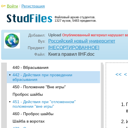
417 - Травмированные вратари
Войти
/
Регистрация
419 - Зачистка льда
Файловый архив студентов.
•
Жест судьи, сигнализирующий тайм-аут
1327 вузов, 5483 предметов.
Правило 422
420 - Время игры
Upload
Добавил:
Опубликованный материал нарушает в
421 - Дополнительный период
Российский новый университет
Вуз:
422 - Тайм-аут
[НЕСОРТИРОВАННОЕ]
Предмет:
430 - Определение результата игры
Книга правил IIHF
.doc
Файл:
•
Точки вбрасывания
440 - Вбрасывания
<<
<
•
442 - Действия при проведении
вбрасывания
450 - Положение "Вне игры"
Проброс шайбы
•
451 - Действия при "отложенном"
положении "вне игры"
460 - Проброс шайбы
Шайба в воротах