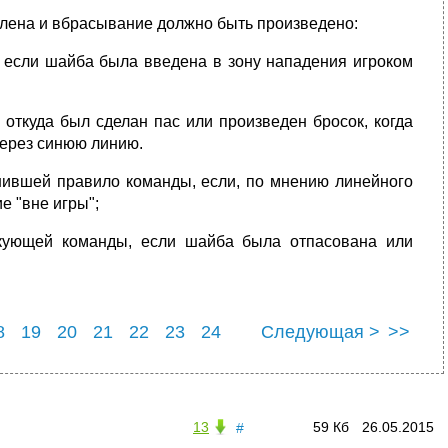
влена и вбрасывание должно быть произведено:
 если шайба была введена в зону нападения игроком
откуда был сделан пас или произведен бросок, когда
ерез синюю линию.
шившей правило команды, если, по мнению линейного
е "вне игры";
акующей команды, если шайба была отпасована или
8
19
20
21
22
23
24
Следующая >
>>
8
29
13
59 Кб
26.05.2015
#