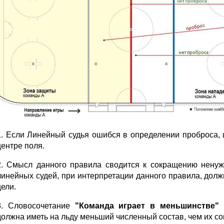
1. Если Линейный судья ошибся в определении проброса,
центре поля.
2. Смысл данного правила сводится к сокращению ненуж
линейных судей, при интерпретации данного правила, до
цели.
3. Словосочетание
"Команда играет в меньшинстве"
о
должна иметь на льду меньший численный состав, чем их со