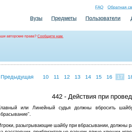
FAQ
Обратная св
Вузы
Предметы
Пользователи
аши авторские права?
Сообщите нам.
 Предыдущая
10
11
12
13
14
15
16
17
1
25
26
27
2
442 - Действия при прове
Главный или Линейный судья должны вбросить шайб
вбрасывание".
Игроки, разыгрывающие шайбу при вбрасывании, должны рас
на расстоянии, приблизительно равном длине клюшки игро