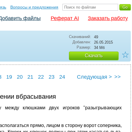
язь
Вопросы и предложения
Добавить файлы
Реферат AI
Заказать работу
Скачиваний:
49
Добавлен:
26.05.2015
Размер:
34 Мб
☆
Скачать
8
19
20
21
22
23
24
Следующая >
>>
8
29
дении вбрасывания
у между клюшками двух игроков "разыгрывающих
полагаться прямо, лицом в сторону ворот соперника,
ка. Крюки их клюшек должны при этом касаться льда.