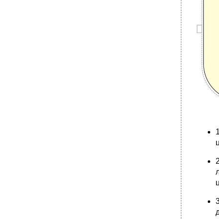
Нарушения против игроков
520 - Толчок на борт
521 - Удар концом клюшки
522 - Неправильная атака
•
Правило 525
523 - Атака соперника сзади
524 - Отсечение (Clipping)
525 - Толчок клюшкой
Жест "Удар локтем"
527 - Исключительная грубость
•
528 - Драки или грубость
529 - Удар головой
•
Жест «Задержка клюшки соперника»
Правило 532
Задержка клюшки соперника»
531 - Задержка соперника руками
532 - Задержка руками клюшки соперника
533 - Задержка клюшкой