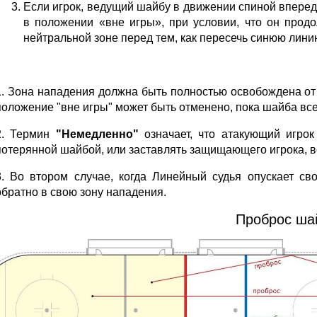
Если игрок, ведущий шайбу в движении спиной вперед
в положении «вне игры», при условии, что он продо
нейтральной зоне перед тем, как пересечь синюю лини
1. Зона нападения должна быть полностью освобождена о
положение "вне игры" может быть отменено, пока шайба все
2. Термин
"Немедленно"
означает, что атакующий игрок
потерянной шайбой, или заставлять защищающего игрока, ве
3. Во втором случае, когда Линейный судья опускает св
обратно в свою зону нападения.
Проброс ша