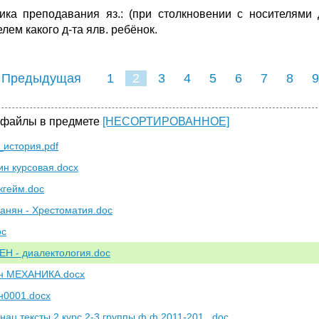
ика преподавания яз.: (при столкновении с носителями д
лем какого д-та ялв. ребёнок.
 Предыдущая
1
2
3
4
5
6
7
8
9
16
17
18
19
20
21
 файлы в предмете
[НЕСОРТИРОВАННОЕ]
история.pdf
н курсовая.docx
кгейм.doc
ванян - Хрестоматия.doc
oc
Н - диалектология.doc
н МЕХАНИКА.docx
н0001.docx
нац.тексты 2 курс 2-3 группы ф.ф.2011-201...doc