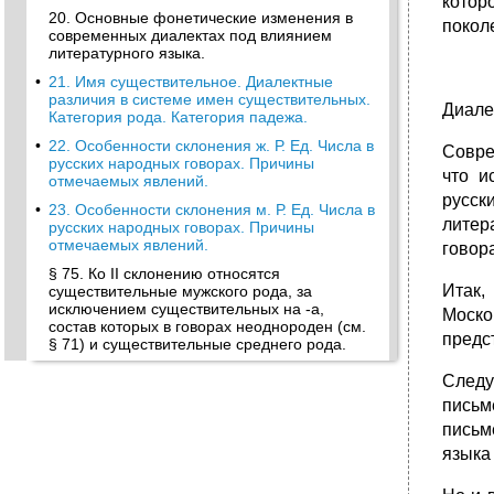
котор
20. Основные фонетические изменения в
покол
современных диалектах под влиянием
литературного языка.
•
21. Имя существительное. Диалектные
различия в системе имен существительных.
Диале
Категория рода. Категория падежа.
•
22. Особенности склонения ж. Р. Ед. Числа в
Совре
русских народных говорах. Причины
что и
отмечаемых явлений.
русск
•
23. Особенности склонения м. Р. Ед. Числа в
литер
русских народных говорах. Причины
отмечаемых явлений.
говора
§ 75. Ко II склонению относятся
Итак,
существительные мужского рода, за
исключением существительных на -а,
Моско
состав которых в говорах неоднороден (см.
предс
§ 71) и существительные среднего рода.
§ 76. Диалектные различия во II склонении
Следу
касаются форм род. И предл. П.
письм
•
24: Особенности склонения во мн. Числе в
письм
русских народных говорах.
языка
•
25. Диалектные различия в образовании
основ мн. Числа.