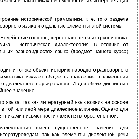
тражены в памятниках письменности, их интерпретация
роение исторической грамматики, т. е. того раздела
говорного языка и отдельные элементы этой системы.
модействие говоров, перестраивается их группировка.
ыка - истори­ческая диалектология. В отличие от
льных разновидностях языка (предмет нашего курса)
один и тот же объект: историю народного разговорного
 грамматика изучает общее направление в изменении
го диалектного варьиро­вания. И для обеих дисциплин
йшее значение.
го языка, так как литературный язык возник на основе
в той или иной мере диалектное влияние. Однако для
ят­никами письменности является второстепенной.
иалектология имеет существенное значение для
итературоведам, так как элементы диалектной речи