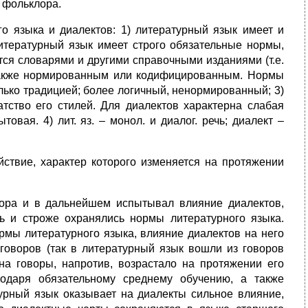
 фольклора.
го языка и диалектов: 1) литературный язык имеет и
литературный язык имеет строго обязательные нормы,
тся словарями и другими справочными изданиями (т.е.
 также нормированным или кодифицированным. Нормы
лько традицией; более логичный, ненормированный; 3)
атство его стилей. Для диалектов характерна слабая
вая. 4) лит. яз. – монол. и диалог. речь; диалект –
ствие, характер которого изменяется на протяжении
­вора и в дальнейшем испытывал влияние диалектов,
ь и строже охраня­лись нормы литературного языка.
рмы литературного языка, влияние диалектов на него
говоров (так в литературный язык вошли из говоров
на говоры, напротив, возрастало на протяже­нии его
­даря обязательному среднему обучению, а также
рный язык ока­зывает на диалекты сильное влияние,