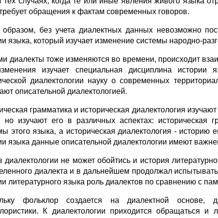
в тех случаях, когда те или иные явления живого языка о
 тре­бует обращения к фактам современных говоров.
 образом, без учета диалектных данных невозможно пост
ии языка, который изучает изменение системы народно-раз
ми диалекты тоже изменяются во времени, происходит вза­и
змене­ния изучает специальная дисциплина истории яз
ической диа­лектологии науку о современных территориа
ают описательной диалектологией.
ическая грамматика и историческая диалектология изу­чают 
а, но изучают его в различных аспектах: историческая
мы этого языка, а историческая диалектология - историю е
ии языка данные описательной диалектологии имеют важне
з диалектологии не может обойтись и история ли­тературно
еленного диалекта и в дальнейшем продолжал испытывать 
ии литературного языка роль диалектов по сравнению с пам
ольку фольклор создается на диалектной основе, д
лористики. К диалектологии приходится обращаться и л