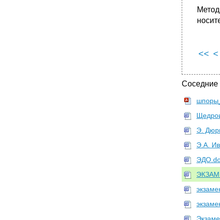
52. Диалектологические карты 1914 - 1964
Метод
гг.
носите
•
53. Наречия. Группы говоров. Диалектные
зоны.
•
§ 178. Юго-Восточная диалектная зона
<<
<
охватывает Курско-Ор-ловскую, Восточную
и Донскую группы Южного наречия. Для нее
характерны следующие явления.
Соседние
§ 179. Ладого-Тихвинская группа.
•
§ 184. Западная группа.
шпоры_
•
§ 191. Гдовская группа. Ей свойственны
Щедрои
следующие явления.
Э. Дюр
Э.А. И
ЭДО.d
ЭКЗАМЕ
экзаме
экзаме
Экзаме