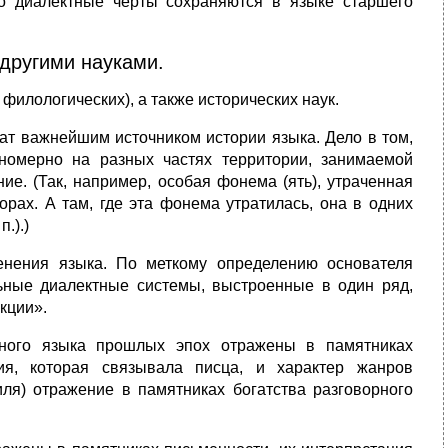
о диалектные черты сохраняются в язы­ке старшего
 другими науками.
 филологических), а также исторических наук.
т важнейшим источником истории языка. Дело в том,
вномерно на разных частях территории, занимаемой
ие. (Так, например, особая фонема (ять), утраченная
орах. А там, где эта фонема утратилась, она в одних
п.).)
енения языка. По меткому определению основателя
льные диалектные системы, выстроенные в один ряд,
кции».
рного языка прошлых эпох отражены в памятниках
ия, которая связывала писца, и характер жанров
ля) отражение в памятниках богатства разговорного