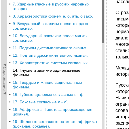
насел
•
7. Ударные гласные в русских народных
говорах.
С раз
•
8. Характеристика фонем е, о, ять, о закр.
письм
•
9. Безударный вокализм после твердых
котор
согласных.
норма
•
10. Безударный вокализм после мягких
диале
согласных.
много
•
11. Подтипы диссимилятивного аканья.
стили
•
12. Подтипы диссимилятивного яканья.
только
•
13. Характеристика системы согласных.
◄Содержание◄
Между
14. Глухие и звонкие заднеязычные
истор
фонемы.
•
15. Твердые и мягкие заднеязычные
Русск
фонемы.
котор
•
16. Губные щелевые согласные в - ф.
Начин
•
17. Боковые согласные л - л'.
огран
•
18. Аффрикаты. Гипотеза происхождения
слова
цоканья.
истор
•
19. Щелевые согласные на месте аффрикат
распр
(шоканье, соканье).