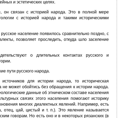
йных и эстетических целях.
е, он связан с историей народа. Это в полной мере
тологии с историей народа и такими историческими
 русское население появилось сравнительно поздно, с
лекты, позволя­ет проследить, откуда шло заселение
детельствуют о длительных контактах русского и
тории.
ие пути русского народа.
источников для истории народа, то историческая
а не может обойтись без обращения к истории народа.
еологические данные об этниче­ском составе населения
ультурных связях этого населения помогают ис­торику
икновения многих диалектных явлений. Например, есть
 отец, цай, цистый и т. п.). Это явление называется
ким говорам. Но есть оно и в некоторых рязанских (в