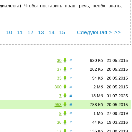
иалекта) Чтобы поставить прав. речь, необх. знать,
10
11
12
13
14
15
Следующая >
>>
22
23
24
25
30
620 Кб
21.05.2015
#
37
262 Кб
20.05.2015
#
33
94 Кб
20.05.2015
#
300
2 Мб
20.05.2015
#
7
18 Мб
01.07.2025
#
953
788 Кб
20.05.2015
#
9
1 Мб
27.09.2019
#
36
44 Кб
19.03.2016
#
17
135 Кб
21.08.2019
#