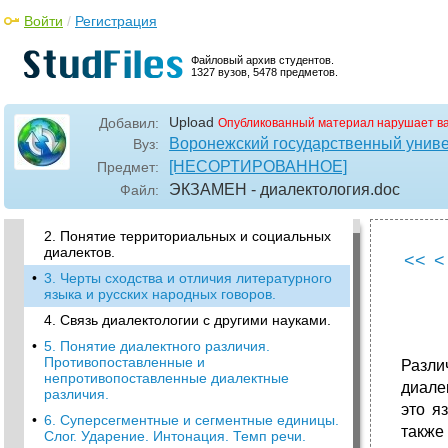
Войти
/
Регистрация
Файловый архив студентов.
1327 вузов, 5478 предметов.
Upload
Добавил:
Опубликованный материал нарушает в
Воронежский государственный униве
Вуз:
[НЕСОРТИРОВАННОЕ]
Предмет:
ЭКЗАМЕН - диалектология
.doc
Файл:
•
1. Предмет и основные понятия
диалектологии.
2. Понятие территориальных и социальных
диалектов.
<<
<
•
3. Черты сходства и отличия литературного
языка и русских народных говоров.
4. Связь диалектологии с другими науками.
•
5. Понятие диалектного различия.
Противопоставленные и
Разли
непротивопоставленные диалектные
диале
различия.
это я
•
6. Суперсегментные и сегментные единицы.
также
Слог. Ударение. Интонация. Темп речи.