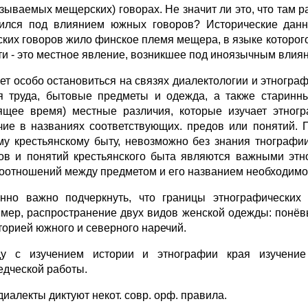
азываемых мещерских) говорах. Не значит ли это, что там 
ился под влиянием южных говоров? Истори­ческие данн
ских говоров жило финское племя мещера, в языке которого
ти - это местное явление, возникшее под иноязычным влия
ет особо остановиться на связях диалектологии и этногра­ф
я труда, бытовые предметы и одежда, а также старинн
ящее время) местные различия, которые изучает этног
чие в названиях соответствующих. пред­ов или понятий. 
му крестьянскому быту, невозможно без знания тнографи
ов и понятий крестьянского быта являются важными этно
оотноше­ний между предметом и его названием необходимо и
нно важно подчеркнуть, что границы этнографических 
мер, рас­пространение двух видов женской одежды: понёв
торией южного и северного наречий.
у с изучением истории и этнографии края изучение
едческой работы.
диалекты диктуют некот. совр. орф. правила.