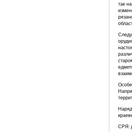
так н
•
41. Характеристика словарного состава
измен
говоров.
рязан
•
42. Характер диалектных различий в
облас
области лексики.
•
43. Типы диалектных различий в лексике.
Следу
44. Системные отношения в лексике.
оруди
§ 155. В лексике говоров наблюдаются те же
насто
явления, которые 1 характеризуют любую
разли
языковую систему: полисемия, омонимия, ]
старо
синонимия, антонимия.
едмет
•
45. Особенности синонимии в говорах.
взаим
46. Обогащение литературного языка
лексикой диалектов.
Особе
•
47. Пути и причины перехода диалектной
Напри
лексики в литературный язык.
терри
48. Диалектная фразеология.
Наряд
•
49. Становление русской диалектной
лексикографии. Диалектные словари.
краев
•
50. Лингвистическая география.
СРЯ: 
•
51. Диалектное членение русского языка.