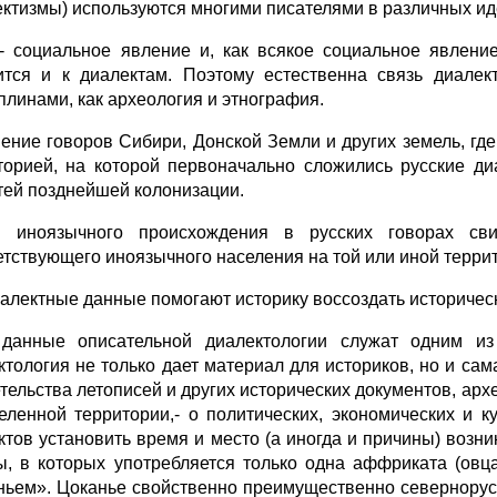
ектизмы) используются многими писателями в различных иде
- социальное явление и, как всякое социальное яв­лени
ится и к диалектам. Поэтому естественна связь диалек
плинами, как археология и этнография.
ение говоров Сибири, Донской Земли и других земель, где
торией, на которой первоначально сложились русские диа
тей позднейшей ко­лонизации.
 иноязычного происхождения в русских говорах сви
етствующего иноязычного населения на той или иной терри
иалектные данные помогают историку воссоздать истори­ческ
данные описательной диалектологии служат одним из 
ктология не только дает материал для историков, но и сам
тельства летописей и дру­гих исторических документов, арх
еленной территории,- о политических, экономических и к
ктов установить время и место (а иногда и причины) возн
ы, в которых употребляется только одна аффриката (овца,
ньем». Цоканье свой­ственно преимущественно севернорусс