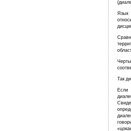
(диал
наклонения в говорах мало отличий от
литературного языка.
Язык 
•
§ 114. В говорах широко представлены
относ
явления, связанные с процессами на стыке
с постфикса и предшествующих согласных:
дисци
ш в формах 2-го л. Ед. Ч. И г в формах 3-го
л. Ед. Ч. И мн. Ч. И в инфи­нитиве.
Сравн
35. Причастие, деепричастие.
терри
облас
•
36. Современные морфологические
процессы в русских народных говорах.
Черты
•
37. Синтаксические особенности в области
словосочетания.
соотв
•
38. Особенности в построения простого
Так д
предложения.
•
39. Безличные и инфинитивные
Если 
предложения.
диале
•
40 Особенности сложного предложения.
Свиде
•
§ 136. Различия. Отн|""%д"|Црг.А к
опред
синтаксическому строюговоров. Могут быть
диале
не только противопоставленными, как
различия фонети­ческие и
говор
морфологические, но и
«цока
непротивопоставленными.