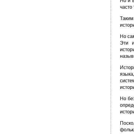
Но и 
•
26. Особенности местоимений в говорах.
часто
•
27. Характеристика прилагательных в
русских народных говорах.
Таким
истор
28. Диалектные различия в склонении
числительных.
Но са
•
29. Основы глаголов.
Эти и
•
30. Формы инфинитива.
истор
•
31. Диалектные различия в формах
назыв
времени.
•
32. Чередование в основе глаголов.
Истор
§ 104. У глаголов I спряжения с основой
язы­к
напар_ные_хаердь1е_и заднеязычные при
систе
чередованиях нинечнт и ш)пз асного основа
истор
в
•
§ 105. Глаголы общего спряжения не
Но бе
отличаются, как было уже
опред
33. Конечный т или т' в формах 3 лица или
истор
его отсутствие.
•
34. Формы повелительного наклонения.
Поск
Возвратные глаголы.
фольк
§ 111. В образовании форм повелительного