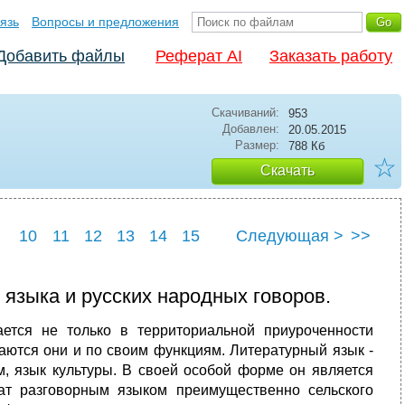
язь
Вопросы и предложения
Добавить файлы
Реферат AI
Заказать работу
Скачиваний:
953
Добавлен:
20.05.2015
Размер:
788 Кб
☆
Скачать
10
11
12
13
14
15
Следующая >
>>
22
23
24
25
 языка и русских народных говоров.
ется не только в территориальной приуроченности
чаются они и по своим функциям. Литературный язык -
ом, язык культуры. В своей осо­бой форме он является
т разговорным языком преимущественно сель­ского