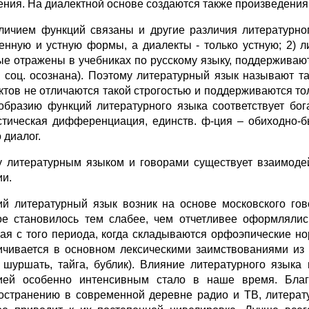
ения. На диалектной основе создаются также произве­дения
личием функций связаны и другие различия литературно­
енную и устную формы, а диалекты - только устную; 2) 
ые отражены в учебниках по русскому языку, поддерживаю
 соц. осознана). Поэтому литературный язык называют
ктов не отличаются такой строгостью и поддерживаются то
образию функций литературного языка соответствует бог
стическая дифференциация, единств. ф-ция – обиходно-быто
 диалог.
 литературным языком и говорами существует взаимодей
ии.
ий литературный язык возник на основе московского го
ое стано­вилось тем слабее, чем отчетливее оформлялис
ая с того периода, когда складываются орфоэпические но
ичивается в основном лексическими заимствованиями из 
 шуршать, тайга, бублик). Влияние литературного языка 
ией особенно интенсивным стало в наше время. Благо
остранению в современной деревне радио и ТВ, литерату