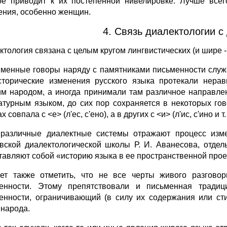
ое приводит к их постепенной нивелировке. Лучше всег
ения, особенно женщин.
4. Связь диалектологии с
ктология связана с целым кругом лингвистических (и шире -
менные говоры наряду с памятниками письменности служа
сторические изменения русского языка протекали нера
им народом, а иногда принимали там различное направлен
атурным языком, до сих пор сохраняется в некоторых гов
х совпала с <е> (л'ес, с'ено), а в других с <и> (л'ис, с'ино и т. 
 различные диалектные системы отражают процесс изм
вской диалектологической школы Р. И. Аванесова, отде
тавляют собой «историю языка в ее пространственной прое
ет также отметить, что не все черты живого разгово
енности. Этому препятствовали и письменная традиц
енности, ограничивающий (в силу их содержания или сти
 народа.