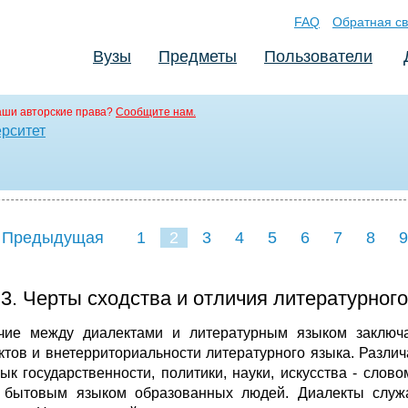
FAQ
Обратная св
Вузы
Предметы
Пользователи
аши авторские права?
Сообщите нам.
рситет
 Предыдущая
1
2
3
4
5
6
7
8
9
16
17
18
19
20
21
3. Черты сходства и отличия литературного
чие между диалектами и литературным языком заключа
ктов и внетерриториальности литературного языка. Разли
зык государственности, политики, науки, искусства - слов
 бытовым языком образованных лю­дей. Диалекты служа