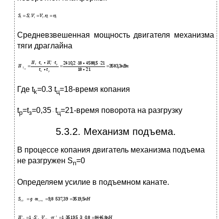
Средневзвешенная мощность двигателя механизма
тяги драглайна
Где t
=0.3
t
=18-время копания
k
ц
t
=t
=0,35
t
=21-время поворота на разгрузку
p
з
ц
5.3.2. Механизм подъема.
В процессе копания двигатель механизма подъема
не разгружен S
=0
n
Определяем усилие в подъемном канате.