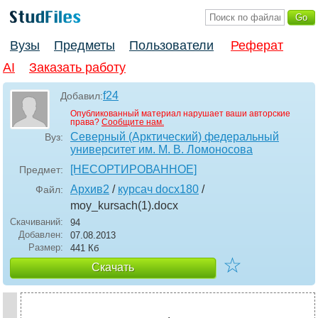
Вузы
Предметы
Пользователи
Реферат
AI
Заказать работу
f24
Добавил:
Опубликованный материал нарушает ваши авторские
права?
Сообщите нам.
Северный (Арктический) федеральный
Вуз:
университет им. М. В. Ломоносова
[НЕСОРТИРОВАННОЕ]
Предмет:
Архив2
/
курсач docx180
/
Файл:
moy_kursach(1)
.docx
Скачиваний:
94
Добавлен:
07.08.2013
Размер:
441 Кб
☆
Скачать