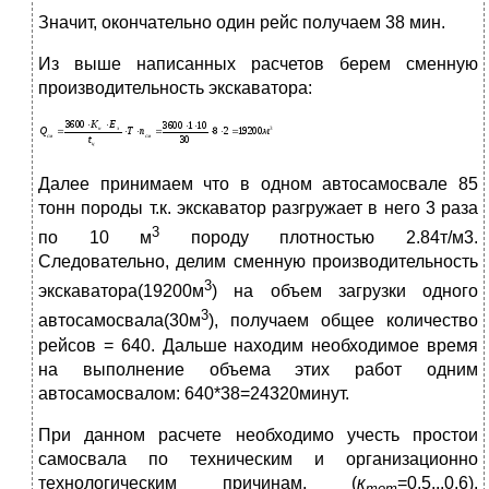
Значит, окончательно один рейс получаем 38 мин.
Из выше написанных расчетов берем сменную
производительность экскаватора:
Далее принимаем что в одном автосамосвале 85
тонн породы т.к. экскаватор разгружает в него 3 раза
3
по 10 м
породу плотностью 2.84т/м3.
Следовательно, делим сменную производительность
3
экскаватора(19200м
) на объем загрузки одного
3
автосамосвала(30м
), получаем общее количество
рейсов = 640. Дальше находим необходимое время
на выполнение объема этих работ одним
автосамосвалом: 640*38=24320минут.
При данном расчете необходимо учесть простои
самосвала по техническим и организационно
технологическим причинам, (
к
=0,5...0,6).
тот