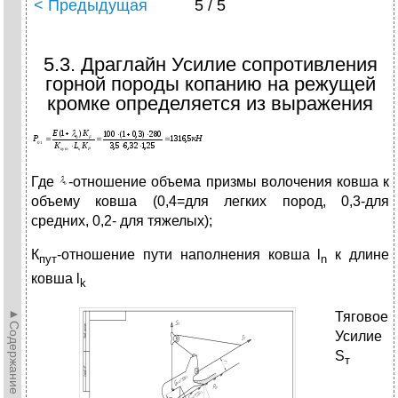
< Предыдущая
5 / 5
5.3. Драглайн Усилие сопротивления
горной породы копанию на режущей
кромке определяется из выражения
Где
-отношение объема призмы волочения ковша к
объему ковша (0,4=для легких пород, 0,3-для
средних, 0,2- для тяжелых);
К
-отношение пути наполнения ковша l
к длине
пут
n
ковша l
k
►Содержание►
Тяговое
Усилие
S
т