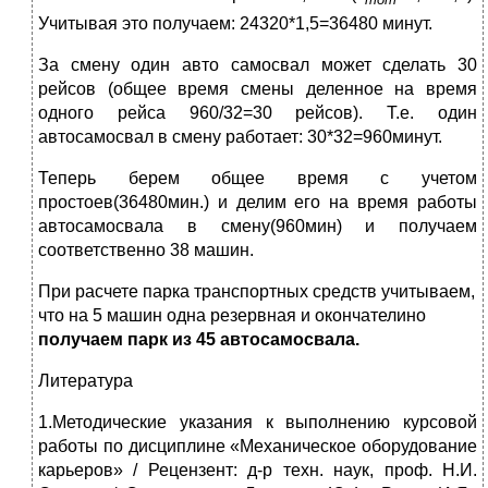
Учитывая это получаем: 24320*1,5=36480 минут.
За смену один авто самосвал может сделать 30
рейсов (общее время смены деленное на время
одного рейса 960/32=30 рейсов). Т.е. один
автосамосвал в смену работает: 30*32=960минут.
Теперь берем общее время с учетом
простоев(36480мин.) и делим его на время работы
автосамосвала в смену(960мин) и получаем
соответственно 38 машин.
При расчете парка транспортных средств учитываем,
что на 5 машин одна резервная и окончателино
получаем парк из 45 автосамосвала.
Литература
1.Методические указания к выполнению курсовой
работы по дисциплине «Механическое оборудование
карьеров» / Рецензент: д-р техн. наук, проф. Н.И.