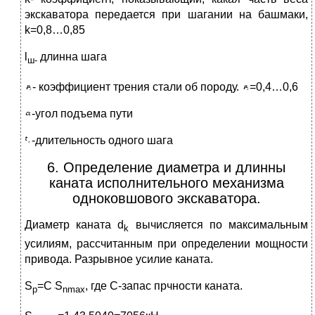
экскаватора передается при шагании на башмаки,
k=0,8…0,85
l
длинна шага
ш-
- коэффициент трения стали об породу.
=0,4…0,6
-угол подъема пути
-длительность одного шага
6. Определение диаметра и длинны
каната исполнительного механизма
одноковшового экскаватора.
Диаметр каната d
вычисляется по максимальным
k
усилиям, рассчитанным при определении мощности
привода. Разрывное усилие каната.
S
=C
S
, где С-запас прчности каната.
p
nmax