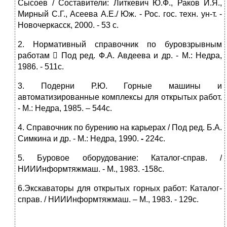
Сысоев / Составители: Литкевич Ю.Ф., Раков И.Я.,
Мирный С.Г., Асеева А.Е./ Юж. - Рос. гос. техн. ун-т. -
Новочеркасск, 2000. - 53 с.
2. Нормативный справочник по буровзрывным
работам  Под ред. Ф.А. Авдеева и др. - М.: Недра,
1986. - 511с.
3. Подерни Р.Ю. Горные машины и
автоматизированные комплексы для открытых работ.
- М.: Недра, 1985. – 544с.
4. Справочник по бурению на карьерах / Под ред. Б.А.
Симкина и др. - М.: Недра, 1990.
-
224с.
5. Буровое оборудование: Каталог-справ. /
НИИИнформтяжмаш. - М., 1983. -158с.
6.Экскаваторы для открытых горных работ: Каталог-
справ. / НИИИнформтяжмаш. – М., 1983. - 129с.