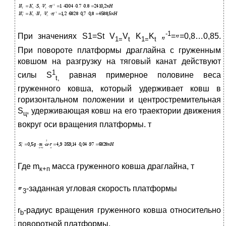
-1
При значениях S1=St V
V
K
K
=
=0,8…0,85.
1=
t
1=
t
При повороте платформы драглайна с груженным
ковшом на разгрузку на тяговый канат действуют
1
силы S
равная примерное половине веса
t
,
груженного ковша, который удерживает ковш в
горизонтальном положении и центростремительная
S
, удерживающая ковш на его траектории движения
ц
вокруг оси вращения платформы. т
Где m
масса груженного ковша драглайна, т
к+п
-заданная угловая скорость платформы
3
r
-радиус вращения груженного ковша относительно
b
поворотной платформы.