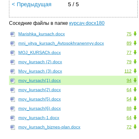
< Предыдущая
5 / 5
Соседние файлы в папке
курсач docx180
Marishka_kursach.docx
75
mni_vitya_kursach_Avtosokhranennyy.docx
89
MOJ_KURSACh.docx
77
moy_kursach (2).docx
79
Moy_kursach (3).docx
112
moy_kursach(1).docx
94
moy_kursach(2).docx
64
moy_kursach(5).docx
54
moy_kursach(6).docx
88
moy_kursach-1.docx
64
moy_kursach_biznes-plan.docx
72