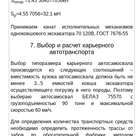
S
=1.43
5040=7056кН
nmax
S
=4.55
7056=32.1 мН
p
Принимаем канат исполнительных механизмов
одноковшового экскаватора 70 120В, ГОСТ 7676-55
7. Выбор и расчет карьерного
автотранспорта
Выбор типоразмера карьерного автосамосвала
производится из следующих соотношений –
вместимость кузова автосамосвала должна быть не
менее 3...5 емкостей ковша экскаватора
осуществляющего погрузку в него породы. Поэтому
выбираю автосамосвал БЕЛАЗ 75570 с
грузоподъемностью 90 тонн и максимальной
скоростью 60 км/ч.
Для определения количества транспортных средств
необходимо определить протяженность трассы от
забоя до обогатительной фабрики, методом