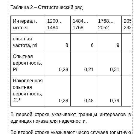
Таблица 2 – Статистический ряд
Интервал ,
1200…
1484…
1768…
205
мото-ч
1484
1768
2052
233
опытная
частота, mi
8
6
9
Опытная
вероятность,
Pi
0,28
0,21
0,31
Накопленная
опытная
вероятность,
0,28
0,48
0,79
В первой строке указывают границы интервалов в
единицах показателя надежности.
Во второй строке указывают число случаев (опытную