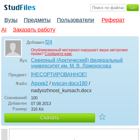
Вузы
Предметы
Пользователи
Реферат
AI
Заказать работу
f24
Добавил:
Опубликованный материал нарушает ваши авторские
права?
Сообщите нам.
Северный (Арктический) федеральный
Вуз:
университет им. М. В. Ломоносова
[НЕСОРТИРОВАННОЕ]
Предмет:
Архив2
/
курсач docx180
/
Файл:
nadyozhnost_kursach
.docx
Скачиваний:
100
Добавлен:
07.08.2013
Размер:
316 Кб
☆
Скачать