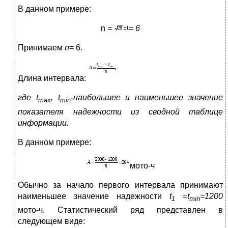
В данном примере:
n
=
= 6
Принимаем
n
= 6.
Длина интервала:
где
t
,
t
-наибольшее и наименьшее значение
max
min
показателя надежности из сводной таблице
информации.
В данном примере:
мото-ч
Обычно за начало первого интервала принимают
наименьшее значение надежности
t
=
t
=1200
1
min
мото-ч. Статистический ряд представлен в
следующем виде: