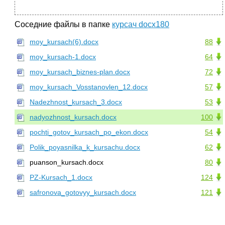
Соседние файлы в папке
курсач docx180
moy_kursach(6).docx
88
moy_kursach-1.docx
64
moy_kursach_biznes-plan.docx
72
moy_kursach_Vosstanovlen_12.docx
57
Nadezhnost_kursach_3.docx
53
nadyozhnost_kursach.docx
100
pochti_gotov_kursach_po_ekon.docx
54
Polik_poyasnilka_k_kursachu.docx
62
puanson_kursach.docx
80
PZ-Kursach_1.docx
124
safronova_gotovyy_kursach.docx
121