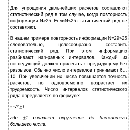
Для упрощения дальнейших расчетов составляют
статистический ряд в том случае, когда повторность
информации N>25. ЕслиN<25 статистический ряд не
составляют.
В нашем примере повторность информации N=29>25
следовательно, целесообразно составить
статистический ряд. При этом информацию
разбивают наn-равных интервалов. Каждый из
последующий должен прилегать к предыдущему без
разрывов. Обычно число интервалов принимают 6…
10. При увеличении их числа повышается точность
расчетов, но одновременно возрастает их
трудоемкость. Число интервалов статистического
ряда определяется по формуле:
+
1
где
+
1 означает округление до ближайшего
большего числа.