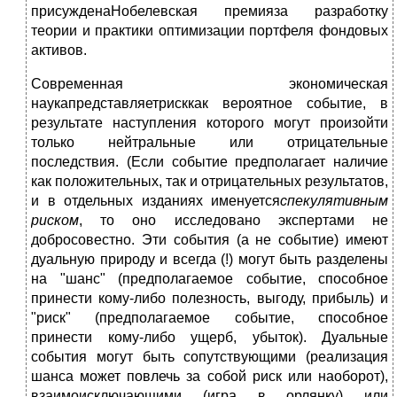
присужденаНобелевская премияза разработку
теории и практики оптимизации портфеля фондовых
активов.
Современная экономическая
наукапредставляетрисккак вероятное событие, в
результате наступления которого могут произойти
только нейтральные или отрицательные
последствия. (Если событие предполагает наличие
как положительных, так и отрицательных результатов,
и в отдельных изданиях именуется
спекулятивным
риском
, то оно исследовано экспертами не
добросовестно. Эти события (а не событие) имеют
дуальную природу и всегда (!) могут быть разделены
на "шанс" (предполагаемое событие, способное
принести кому-либо полезность, выгоду, прибыль) и
"риск" (предполагаемое событие, способное
принести кому-либо ущерб, убыток). Дуальные
события могут быть сопутствующими (реализация
шанса может повлечь за собой риск или наоборот),
взаимоисключающими (игра в орлянку) или