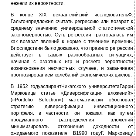
нежели их вероятности.
В конце XIX векаанглийский исследовательФ.
Гальтонпредложил считать регрессию или возврат к
среднему значению универсальной статистической
закономерностью. Суть регрессии трактовалась им
как возврат явлений к норме с течением времени.
Впоследствии было доказано, что правило регрессии
действует в самых разнообразных ситуациях,
начиная с азартных игр и расчета вероятности
возникновения несчастных случаев, и заканчивая
прогнозированием колебаний экономических циклов.
В 1952 годуаспирантЧикагского университетаГарри
Марковицв статье «Диверсификация вложений»
(«Portfolio Selection») математически обосновал
стратегию диверсификации инвестиционного
портфеля, в частности, он показал, как путем
продуманного распределения вложений
минимизировать отклонения доходности от
ожидаемого показателя. В1990 годуГ. Марковицу