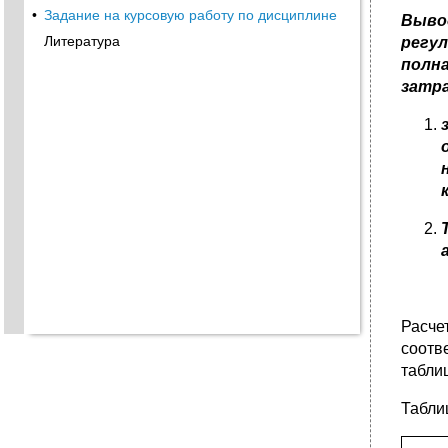
•
Задание на курсовую работу по дисциплине
Выво
Литература
регу
полна
затр
Расче
соотв
таблиц
Табли