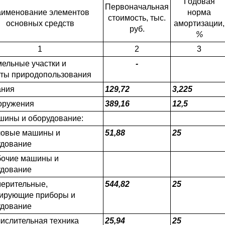
Годовая
Первоначальная
именование элементов
норма
стоимость, тыс.
основных средств
амортизации,
руб.
%
1
2
3
мельные участки и
-
кты природопользования
ания
129,72
3,225
оружения
389,16
12,5
шины и оборудование:
ловые машины и
51,88
25
удование
бочие машины и
удование
мерительные,
544,82
25
лирующие приборы и
удование
числительная техника
25,94
25