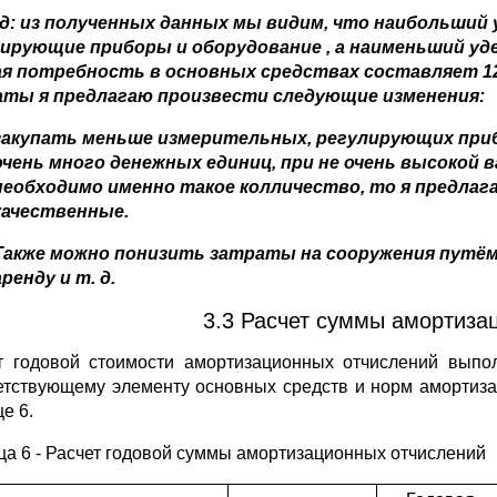
д: из полученных данных мы видим, что наибольший
лирующие приборы и оборудование
, а наименьший уд
я потребность в основных средствах составляет 12
аты я предлагаю произвести следующие изменения:
закупать меньше измерительных, регулирующих приб
очень много денежных единиц, при не очень высокой 
необходимо именно такое колличество, то я предлаг
качественные.
Также можно понизить затраты на сооружения путё
аренду и т. д.
3.3 Расчет суммы амортиза
т годовой стоимости амортизационных отчислений выпо
етствующему элементу основных средств и норм амортиза
е 6.
ца 6 - Расчет годовой суммы амортизационных
отчислений