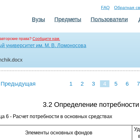
FAQ
Обратная св
Вузы
Предметы
Пользователи
авторские права?
Сообщите нам.
й университет им. М. В. Ломоносова
nchik
.docx
 Предыдущая
1
2
3
4
5
6
7
3.2 Определение потребности
ца 6 - Расчет потребности в основных средствах
Уд
Элементы основных фондов