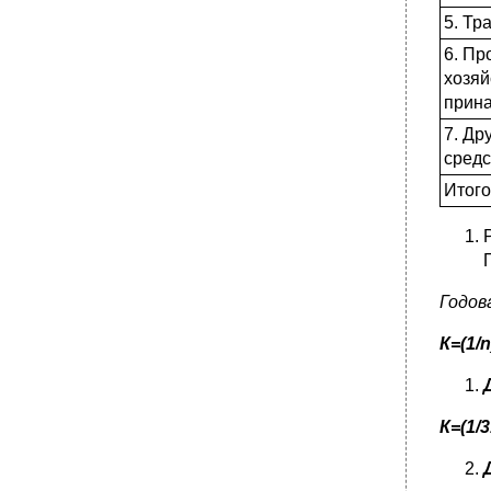
5. Тр
6. Пр
хозяй
прин
7. Др
средс
Итого
Годов
К=(1/
n
К=(1/