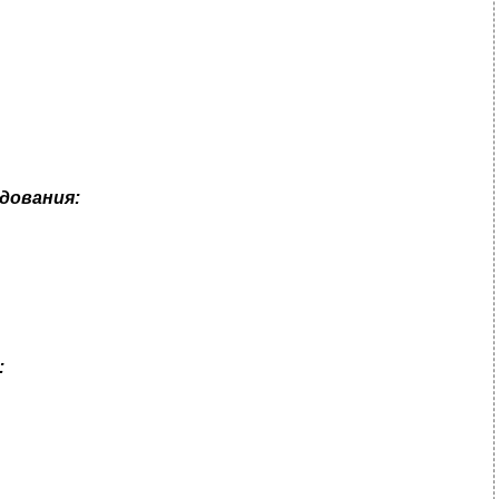
дования:
: