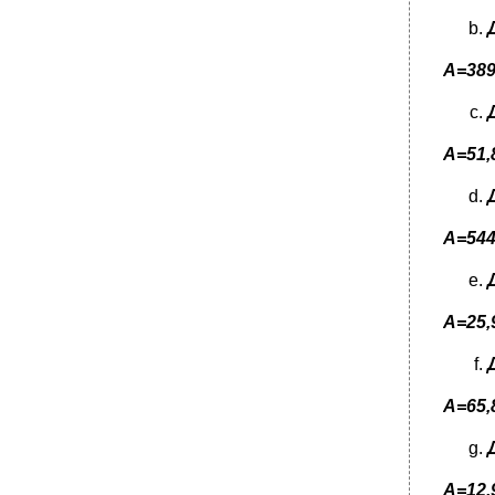
А=389
A
=51,
А=544
А=25,
А=65,
A=
12,