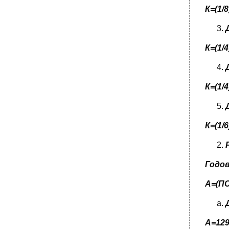
К=(1/
К=(1/
К=(1/
К=(1/
Годо
А=(ПС
А=129