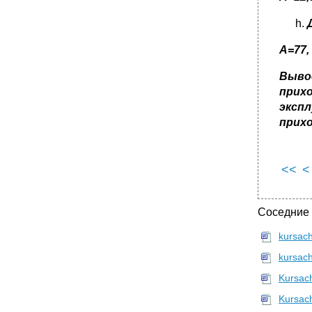
A=
77,
Выво
прих
экспл
прих
<<
<
Соседние
kursac
kursac
Kursac
Kursac