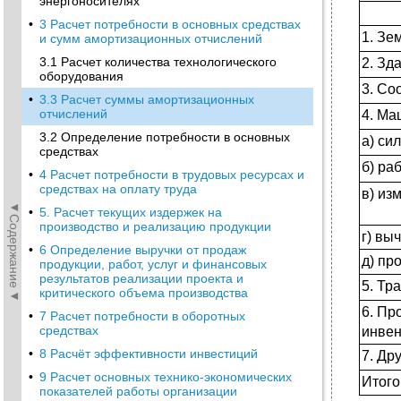
энергоносителях
•
3 Расчет потребности в основных средствах
1. Зе
и сумм амортизационных отчислений
3.1 Расчет количества технологического
2. Зд
оборудования
3. Со
•
3.3 Расчет суммы амортизационных
отчислений
4. Ма
3.2 Определение потребности в основных
а) си
средствах
б) ра
•
4 Расчет потребности в трудовых ресурсах и
средствах на оплату труда
в) из
◄Содержание◄
•
5. Расчет текущих издержек на
производство и реализацию продукции
г) вы
•
6 Определение выручки от продаж
д) пр
продукции, работ, услуг и финансовых
результатов реализации проекта и
5. Тр
критического объема производства
6. Пр
•
7 Расчет потребности в оборотных
средствах
инвен
•
8 Расчёт эффективности инвестиций
7. Др
•
9 Расчет основных технико-экономических
Итого
показателей работы организации