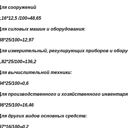
Для сооружений
,16*12,5 /100=48,65
Для силовых машин и оборудования:
88*25/100=12,97
Для измерительный, регулирующих приборов и обору
,82*25/100=136,2
Для вычислительной техники:
94*25/100=0,6
Для производственного и хозяйственного инвентаря
86*25/100=16,46
Для других видов основных средств:
97
*
16
/100=
0,2