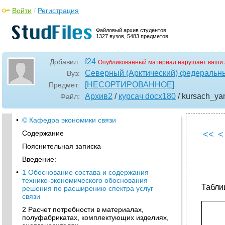
Войти
/
Регистрация
Файловый архив студентов.
1327 вузов, 5483 предметов.
f24
Добавил:
Опубликованный материал нарушает ваши 
Северный (Арктический) федеральны
Вуз:
[НЕСОРТИРОВАННОЕ]
Предмет:
Архив2
/
курсач docx180
/ kursach_ya
Файл:
•
© Кафедра экономики связи
Содержание
<<
<
Пояснительная записка
Введение:
•
1 Обоснование состава и содержания
технико-экономического обоснования
Табли
решения по расширению спектра услуг
связи
2 Расчет потребности в материалах,
полуфабрикатах, комплектующих изделиях,