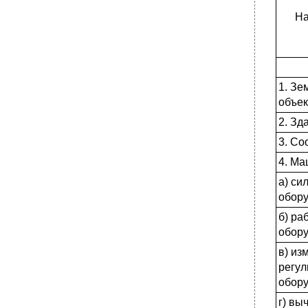
На
1. Зе
объе
2. Зд
3. Со
4. Ма
а) си
обор
б) ра
обор
в) из
регу
обор
г) вы