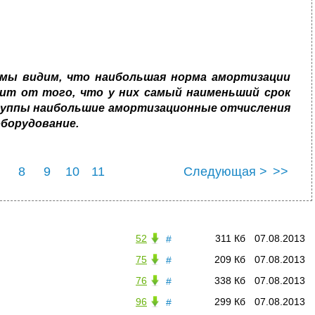
 мы видим, что наибольшая норма амортизации
сит от того, что у них самый наименьший срок
одгруппы наибольшие амортизационные отчисления
борудование.
8
9
10
11
Следующая >
>>
52
311 Кб
07.08.2013
#
75
209 Кб
07.08.2013
#
76
338 Кб
07.08.2013
#
96
299 Кб
07.08.2013
#