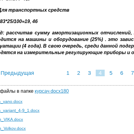
Для транспортных средств
 83
*
25
/100=
19, 46
д: рассчитав сумму амортизационных отчислений,
одится на машины и оборудование (25%) . это зави
уатации (4 года). В свою очередь, среди данной п
одятся на измерительные регулирующие приборы и о
 Предыдущая
1
2
3
4
5
6
7
 файлы в папке
курсач docx180
h_vano.docx
h_variant_4-9_1.docx
h_VIKA.docx
h_Volkov.docx