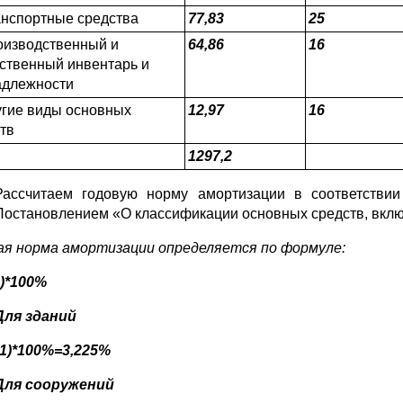
анспортные средства
77,83
25
оизводственный и
64,86
16
ственный инвентарь и
адлежности
угие виды основных
12,97
16
тв
1
297,2
Рассчитаем годовую норму амортизации в соответствии
Постановлением «О классификации основных средств, вклю
ая норма амортизации определяется по формуле:
)*100%
Для зданий
31)*100%=3,225%
Для сооружений