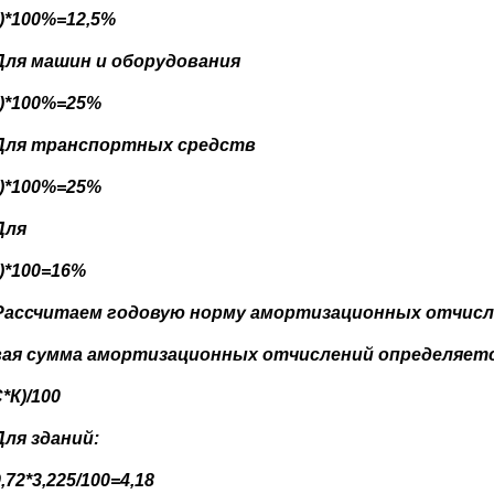
8)*100%=12,5%
Для машин и оборудования
4)*100%=25%
Для транспортных средств
4)*100%=25%
Для
6)*100=16%
Рассчитаем годовую норму амортизационных отчис
вая сумма амортизационных отчислений определяетс
*К)/100
Для зданий:
,72*3,225/100=4,18