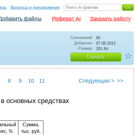
язь
Вопросы и предложения
Добавить файлы
Реферат AI
Заказать работу
Скачиваний:
85
Добавлен:
07.08.2013
Размер:
201 Кб
☆
Скачать
8
9
10
11
Следующая >
>>
 в основных средствах
ельный
Сумма,
вес,
%
тыс. руб.