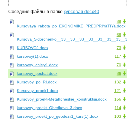
Соседние файлы в папке
курсовая docx40
88
Kursovaya_rabota_po_EKONOMIKE_PREDPRIYaTIYa.docx
68
Kursova_Sidorchenko__33__33__33__33__33__33__33__
KURSOVOJ.docx
73
kursovoy(1).docx
117
kursovoy_chisty1.docx
70
kursovoy_pechat.docx
86
Kursovoy_po_RI.docx
132
Kursovoy_proek1.docx
121
Kursovoy_proekt-Metallicheskie_konstruktsii.docx
166
kursovoy_proekt_Obedkova_3.docx
114
kursovoy_proekt_po_geodezii1_kurs(1).docx
103