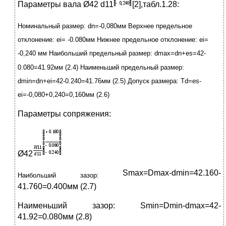
Параметры вала Ø42 d11
[2],табл.1.28:
Номинальный размер:
dn
=-0,080мм Верхнее предельное
отклонение:
ei
= -0.080мм Нижнее предельное отклонение:
ei
=
-0,240 мм Наибольший предельный размер:
dmax
=
dn
+
es
=42-
0.080=41.92мм (2.4) Наименьший предельный размер:
dmin
=
dn
+
ei
=42-0.240=41.76мм (2.5) Допуск размера:
Td
=
es
-
ei
=-0,080+0,240=0,160мм (2.6)
Параметры сопряжения:
Ø42
Smax=Dmax-dmin=42.160-
Наибольший зазор:
41.760=0.400мм (2.7)
Наименьший зазор: Smin=Dmin-dmax=42-
41.92=0.080мм (2.8)