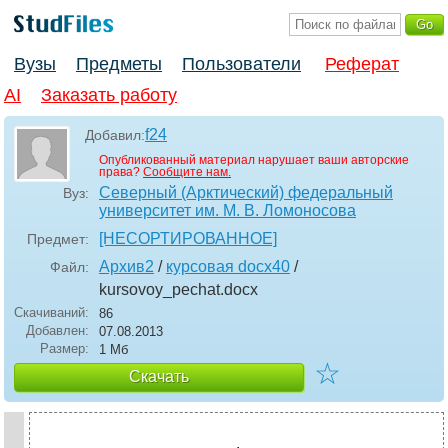
Вузы
Предметы
Пользователи
Реферат
AI
Заказать работу
f24
Добавил:
Опубликованный материал нарушает ваши авторские
права?
Сообщите нам.
Северный (Арктический) федеральный
Вуз:
университет им. М. В. Ломоносова
[НЕСОРТИРОВАННОЕ]
Предмет:
Архив2
/
курсовая docx40
/
Файл:
kursovoy_pechat
.docx
Скачиваний:
86
Добавлен:
07.08.2013
Размер:
1 Мб
☆
Скачать