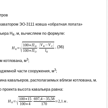
тров
скаватором
ЭО-3111 ковша «обратная лопата»
льера H
, м, вычисляем по формуле:
К
, (36)
3
м котлована, м
;
3
одземной части сооружения, м
;
ина кавальеров, располагаемых вблизи котлована, м.
о проекта высота кавальера равна: