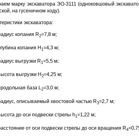
аем марку экскаватора ЭО-3111 (одноковшовый экскавато
кой, на гусеничном ходу).
теристики экскаватора:
радиус копания R
=7,8 м;
2
глубина копания H
=4,3 м;
1
радиус выгрузки R
=5,5 м;
1
высота выгрузки H
=4,25 м;
2
продольная база L
=3,0 м;
2
радиус, описываемый хвостовой частью R
=2,7 м;
3
высота до оси подвески стрелы h
=1,22 м;
1
расстояние от оси подвески стрелы до оси вращения R
=0,7
4