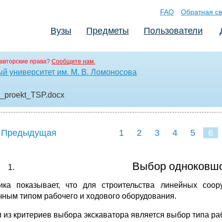
FAQ
Обратная св
Вузы
Предметы
Пользователи
авторские права?
Сообщите нам.
й университет им. М. В. Ломоносова
y_proekt_TSP
.docx
 Предыдущая
1
2
3
4
5
6
Выбор одноковшо
ика показывает, что для строительства линейных соо
чным типом рабочего и ходового оборудования.
 из критериев выбора экскаватора является выбор типа ра