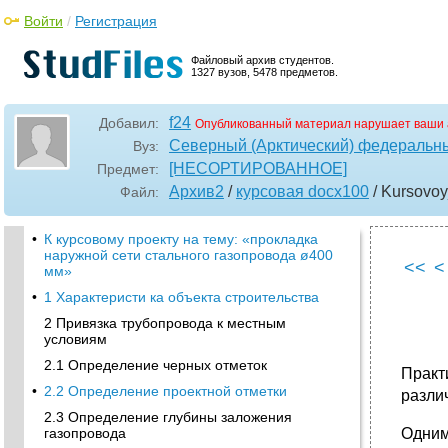
Войти
/
Регистрация
Файловый архив студентов.
1327 вузов, 5478 предметов.
f24
Добавил:
Опубликованный материал нарушает ваши 
Северный (Арктический) федеральны
Вуз:
[НЕСОРТИРОВАННОЕ]
Предмет:
Архив2
/
курсовая docx100
/ Kursovo
Файл:
•
К курсовому проекту на тему: «прокладка
наружной сети стального газопровода ø400
<<
<
мм»
•
1 Характеристи ка объекта строительства
2 Привязка трубопровода к местным
условиям
2.1 Определение черных отметок
Практ
•
2.2 Определение проектной отметки
разли
2.3 Определение глубины заложения
газопровода
Одним