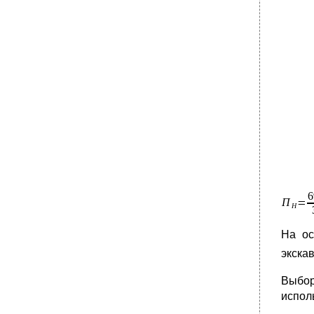
На ос
экскав
Выбор
исполь