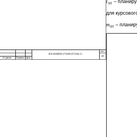
– планиру
для курсово
– планир