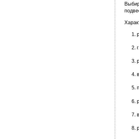
Выбир
подвес
Харак