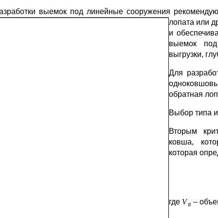
азработки выемок под линейные сооружения рекомендую
лопата или д
и обеспечив
выемок под
выгрузки, глу
Для разработ
одноковшовы
обратная лоп
Выбор типа и
Вторым крит
ковша, кото
которая опре
где
– объе