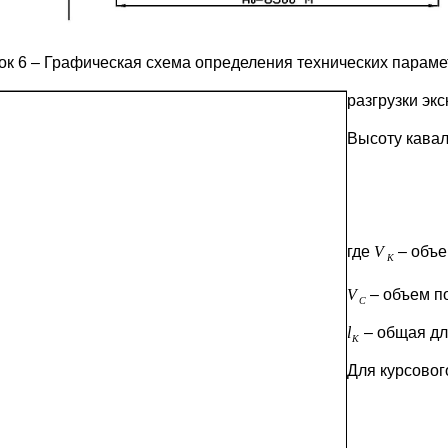
ок 6 – Графическая схема определения технических параме
разгрузки эк
Высоту кава
где
– объе
– объем п
– общая дл
Для курсовог