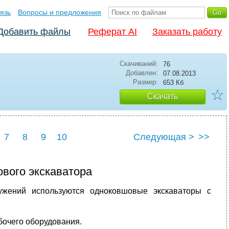
язь
Вопросы и предложения
Добавить файлы
Реферат AI
Заказать работу
Скачиваний:
76
Добавлен:
07.08.2013
Размер:
653 Кб
☆
Скачать
7
8
9
10
Следующая >
>>
вого экскаватора
ружений используются одноковшовые экскаваторы с
бочего оборудования.