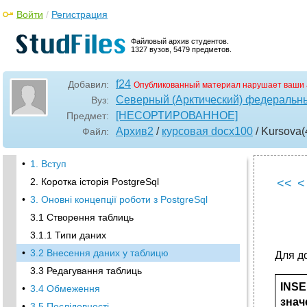
Войти
/
Регистрация
Файловый архив студентов.
1327 вузов, 5479 предметов.
f24
Добавил:
Опубликованный материал нарушает ваши 
Северный (Арктический) федеральны
Вуз:
[НЕСОРТИРОВАННОЕ]
Предмет:
Архив2
/
курсовая docx100
/ Kursova(
Файл:
•
1. Вступ
2. Коротка історія PostgreSql
<<
<
•
3. Оновні концепції роботи з PostgreSql
3.1 Створення таблиць
3.1.1 Типи даних
•
3.2 Внесення даних у таблицю
Для д
3.3 Редагування таблиць
INSE
•
3.4 Обмеження
знач
•
3.5 Послідовності