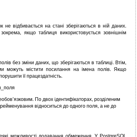
 не відбивається на стані зберігаються в ній даних.
 зокрема, якщо таблиця використовується зовнішнім
олів без зміни даних, що зберігаються в таблиці. Втім,
ми можуть містити посилання на імена полів. Якщо
орушити її працездатність.
я_поля
обов’язковим. По двох ідентифікаторах, розділеним
ейменування відноситься до одного поля, а не до
 деякі можливості додавання обмеження. У PostgreSQL