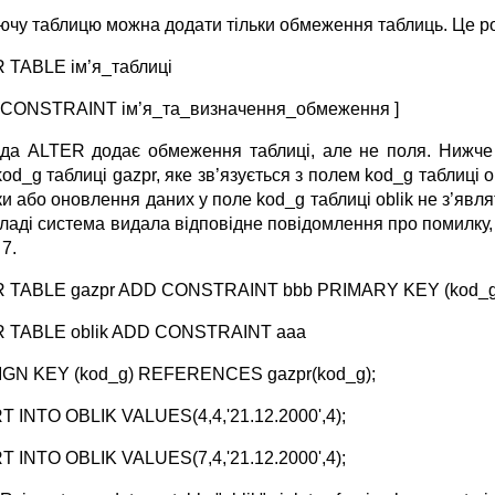
уючу таблицю можна додати тільки обмеження таблиць. Це р
 TABLE ім’я_таблиці
 CONSTRAINT ім’я_та_визначення_обмеження ]
да ALTER додає обмеження таблиці, але не поля. Нижч
kod_g таблиці gazpr, яке зв’язується з полем kod_g таблиц
и або оновлення даних у поле kod_g таблиці oblik не з’являт
ладі система видала відповідне повідомлення про помилку, т
7.
 TABLE gazpr ADD CONSTRAINT bbb PRIMARY KEY (kod_g
 TABLE oblik ADD CONSTRAINT aaa
GN KEY (kod_g) REFERENCES gazpr(kod_g);
T INTO OBLIK VALUES(4,4,'21.12.2000',4);
T INTO OBLIK VALUES(7,4,'21.12.2000',4);