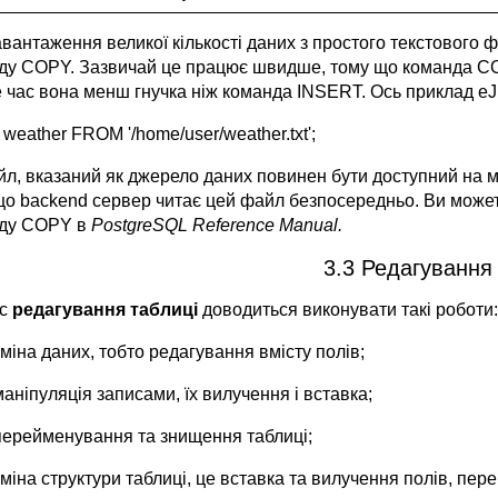
вантаження великої кількості даних з простого текстового 
ду COPY. Зазвичай це працює швидше, тому що команда COPY
е час вона менш гнучка ніж команда INSERT. Ось приклад еЈ
eather FROM '/home/user/weather.txt';
йл, вказаний як джерело даних повинен бути доступний на ма
що backend сервер читає цей файл безпосередньо. Ви може
ду COPY в
PostgreSQL Reference Manual.
3.3 Редагування
ас
редагування таблиці
доводиться виконувати такі роботи:
зміна даних, тобто редагування вмісту полів;
маніпуляція записами, їх вилучення і вставка;
перейменування та знищення таблиці;
зміна структури таблиці, це вставка та вилучення полів, п