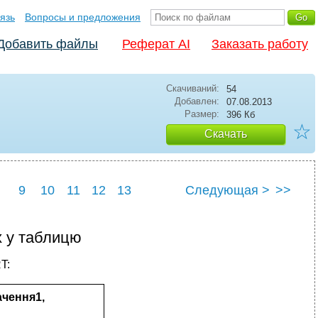
язь
Вопросы и предложения
Добавить файлы
Реферат AI
Заказать работу
Скачиваний:
54
Добавлен:
07.08.2013
Размер:
396 Кб
☆
Скачать
9
10
11
12
13
Следующая >
>>
х у таблицю
T:
ачення1,