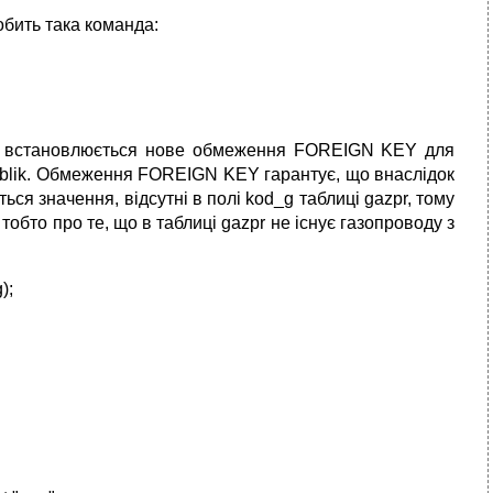
обить така команда:
е встановлюється нове обмеження FOREIGN KEY для
і oblik. Обмеження FOREIGN KEY гарантує, що внаслідок
ься значення, відсутні в полі kod_g таблиці gazpr, тому
обто про те, що в таблиці gazpr не існує газопроводу з
);