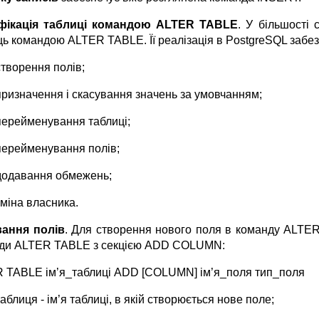
фікація таблиці командою
ALTER
TABLE
. У більшості
ь командою ALTER TABLE. Її реалізація в PostgreSQL забезп
створення полів;
призначення і скасування значень за умовчанням;
перейменування таблиці;
перейменування полів;
додавання обмежень;
зміна власника.
ання полів
. Для створення нового поля в команду ALT
ди ALTER TABLE з секцією ADD COLUMN:
 TABLE ім’я_таблиці ADD [COLUMN] ім’я_поля тип_поля
таблиця - ім’я таблиці, в якій створюється нове поле;