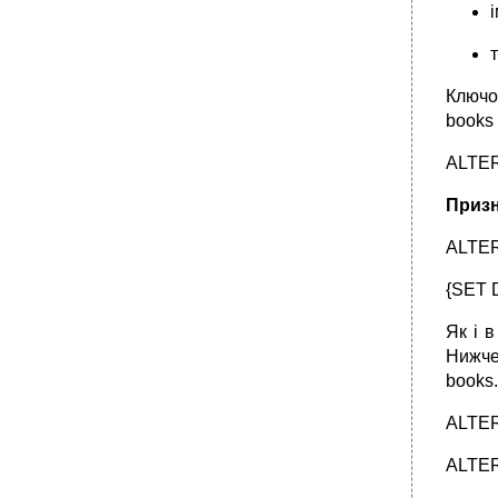
Ключо
books 
ALTER
Призн
ALTER
{SET 
Як і 
Нижче
books.
ALTER
ALTER