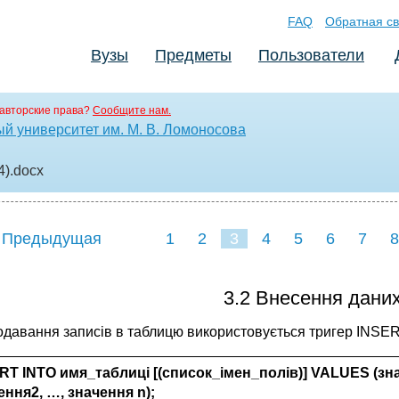
FAQ
Обратная св
Вузы
Предметы
Пользователи
авторские права?
Сообщите нам.
й университет им. М. В. Ломоносова
4)
.docx
 Предыдущая
1
2
3
4
5
6
7
8
3.2 Внесення дани
одавання записів в таблицю використовується тригер INSER
RT INTO имя_таблиці [(список_імен_полів)] VALUES (зн
ення2, …, значення
n
);