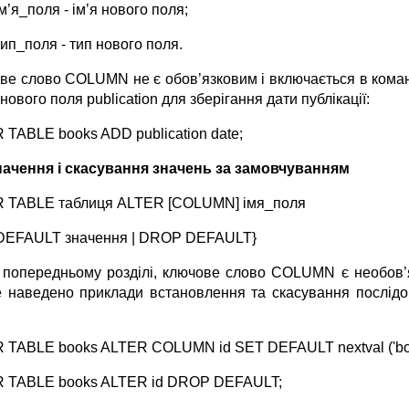
ім’я_поля - ім’я нового поля;
тип_поля - тип нового поля.
ве слово COLUMN не є обов’язковим і включається в кома
нового поля publication для зберігання дати публікації:
 TABLE books ADD publication date;
ачення і скасування значень за замовчуванням
 TABLE таблиця ALTER [COLUMN] імя_поля
DEFAULT значення | DROP DEFAULT}
в попередньому розділі, ключове слово COLUMN є необов’
 наведено приклади встановлення та скасування послідов
 TABLE books ALTER COLUMN id SET DEFAULT nextval ('book
 TABLE books ALTER id DROP DEFAULT;