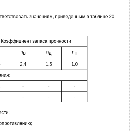
тветствовать значениям, приведенным в таблице 20.
Коэффициент запаса прочности
n
n
n
В
Д
П
5
2,4
1,5
1,0
ания:
1
-
-
-
2
-
-
-
ести;
сопротивлению;