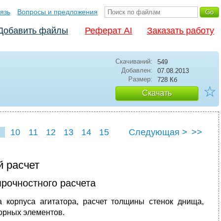
язь
Вопросы и предложения
Добавить файлы
Реферат AI
Заказать работу
Скачиваний:
549
Добавлен:
07.08.2013
Размер:
728 Кб
☆
Скачать
10
11
12
13
14
15
Следующая >
>>
й расчет
рочностного расчета
 корпуса агитатора, расчет толщины стенок днища,
порных элементов.