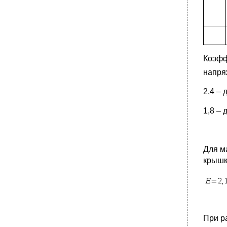
Коэфф
напря
2,4 – 
1,8 –
Для м
крышк
При р