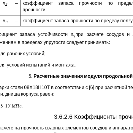
–
коэффициент запаса прочности по предел
прочности;
–
коэффициент запаса прочности по пределу ползу
ициент запаса устойчивости n
при расчете сосудов и 
у
жениям в пределах упругости следует принимать:
для рабочих условий;
 для условий испытаний и монтажа.
Расчетные значения модуля продольной
арки стали 08Х18Н10Т в соответствии с [6] при расчетной т
и, днища корпуса равен:
3.6.2.6 Коэффициенты проч
асчете на прочность сварных элементов сосудов и аппара