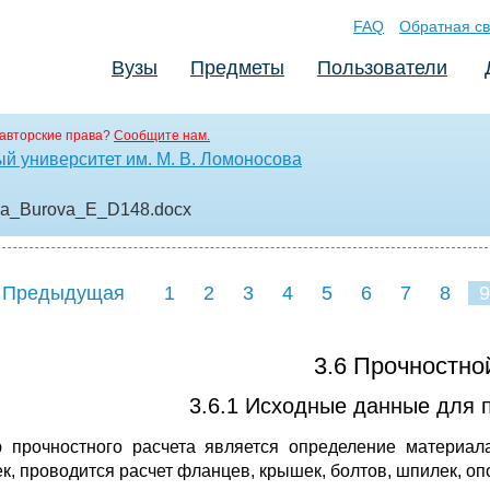
FAQ
Обратная св
Вузы
Предметы
Пользователи
авторские права?
Сообщите нам.
й университет им. М. В. Ломоносова
ya_Burova_E_D148
.docx
 Предыдущая
1
2
3
4
5
6
7
8
9
3.6 Прочностно
3.6.1 Исходные данные для п
 прочностного расчета является определение материала
к, проводится расчет фланцев, крышек, болтов, шпилек, о