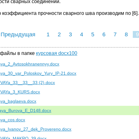
ости сварных соединений.
 коэффициента прочности сварного шва производим по [6].
 Предыдущая
1
2
3
4
5
6
7
8
9
 файлы в папке
курсовая docx100
aya_2_Avtosokhranennyy.docx
aya_30_var_Poloskov_Yury_IP-21.docx
AYa_33__33__33 (2).docx
VAYa_3_KURS.docx
aya_baglaeva.docx
aya_Burova_E_D148.docx
aya_cos.docx
aya_Ivanov_27_dek_Provereno.docx
VAYa_MAKRO_39.docx