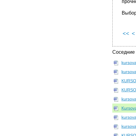
прочн
Выбор
<<
<
Соседние
kursov
kursov
KURSOV
KURSO
kursov
Kursov
kursov
kursov
KURSO