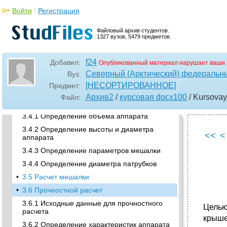
растворения
Войти
/
Регистрация
3 Расчетный раздел
3.1 Определение степени фторирования
Файловый архив студентов.
1327 вузов, 5479 предметов.
3.2 Материальный баланс
•
3.2.3 Материальный баланс процесса
f24
Добавил:
утилизации nh4f
Опубликованный материал нарушает ваши 
Северный (Арктический) федеральны
Вуз:
3.2.4 Материальный баланс по урану
[НЕСОРТИРОВАННОЕ]
Предмет:
3.3 Тепловая нагрузка аппарата
Архив2
/
курсовая docx100
/ Kursova
Файл:
•
3.4 Конструктивный расчет
3.4.1 Определение объема аппарата
3.4.2 Определение высоты и диаметра
<<
<
аппарата
3.4.3 Определение параметров мешалки
3.4.4 Определение диаметра патрубков
•
3.5 Расчет мешалки
•
3.6 Прочностной расчет
3.6.1 Исходные данные для прочностного
Целью
расчета
крыше
3.6.2 Определение характеристик аппарата