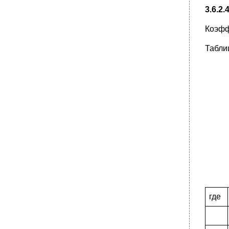
3.6.2
Коэфф
Табли
где