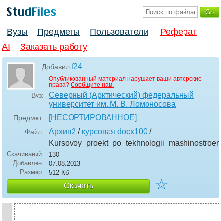
Вузы
Предметы
Пользователи
Реферат
AI
Заказать работу
f24
Добавил:
Опубликованный материал нарушает ваши авторские
права?
Сообщите нам.
Северный (Арктический) федеральный
Вуз:
университет им. М. В. Ломоносова
[НЕСОРТИРОВАННОЕ]
Предмет:
Архив2
/
курсовая docx100
/
Файл:
Kursovoy_proekt_po_tekhnologii_mashinostroen
Скачиваний:
130
Добавлен:
07.08.2013
Размер:
512 Кб
☆
Скачать