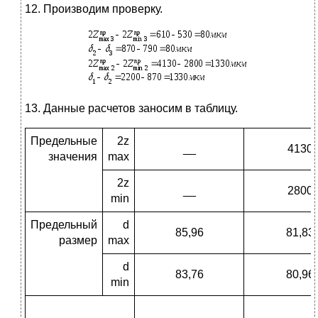
12. Производим проверку.
13. Данные расчетов заносим в таблицу.
Предельные
2z
__
4130
значения
max
2z
__
2800
min
Предельный
d
85,96
81,83
размер
max
d
83,76
80,96
min