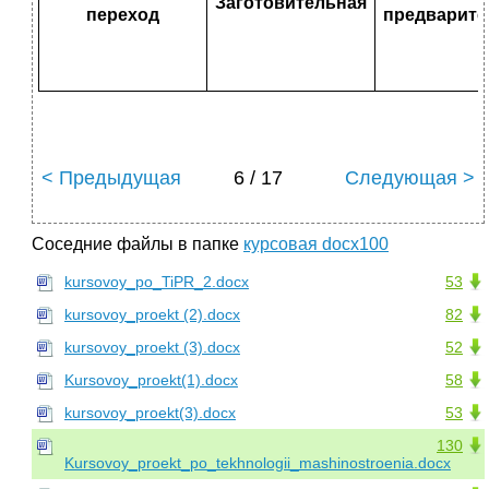
Заготовительная
переход
предварите
< Предыдущая
6 / 17
Следующая >
Соседние файлы в папке
курсовая docx100
kursovoy_po_TiPR_2.docx
53
kursovoy_proekt (2).docx
82
kursovoy_proekt (3).docx
52
Kursovoy_proekt(1).docx
58
kursovoy_proekt(3).docx
53
130
Kursovoy_proekt_po_tekhnologii_mashinostroenia.docx