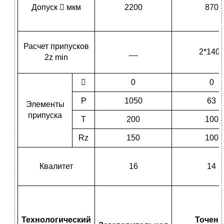
Допуск  мкм
2200
870
Расчет припусков
__
2*140
2z min

0
0
P
1050
63
Элементы
припуска
T
200
100
Rz
150
100
Квалитет
16
14
Технологический
Точени