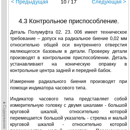
< Предыдущая
10 / 17
Следующая >
4.3 Контрольное приспособление.
Деталь Полумуфта 02. 23. 006 имеет техническое
требование – допуск на радиальное биение 0,02 мм
относительно общей оси внутреннего отверстия
являющегося базовым в детали. Проверку детали
производят в контрольном приспособлении. Деталь
устанавливают на коническую оправку в
контрольные центра задней и передней бабок.
Измерение радиального бие­ния производят при
помощи индикатора часового типа.
Индикатор часово­го типа представляет собой
►Содержание►
измерительную головку с двумя шкалами - большой
круговой шкалой, относительно которой
перемещается большой указатель - стрелка и малый
круговой шкалой - относительно которой