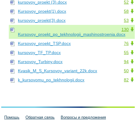
kursovoy_proekt (3).docx
52
Kursovoy_proekt(1).docx
58
kursovoy_proekt(3).docx
53
130
Kursovoy_proekt_po_tekhnologii_mashinostroenia.docx
Kursovoy_proekt_TSP.docx
76
kursovoy_TF_TP.docx
55
Kursovoy_Turbiny.docx
94
Kvasik_M_S_Kursovoy_variant_22k.docx
50
k_kursovomu_po_tekhnologii.docx
82
Помощь
Обратная связь
Вопросы и предложения
Пользовательское соглашение
Политика конфиденциальности