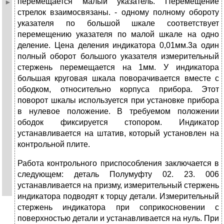
перемещается малый указатель. Перемещение
стрелок взаимосвязаны. - одному полному обороту
указа­теля по большой шкале соответствует
перемещению указателя по малой шкале на одно
деление. Цена деления индикатора 0,01мм.3а один
полный оборот большого указателя измерительный
стержень перемещается на 1мм. У индика­тора
большая круговая шкала поворачивается вместе с
ободком, относительно корпуса прибора. Этот
поворот шкалы используется при установке прибора
в нулевое положение. В требуемом положении
ободок фиксируется стопором. Индикатор
устанавливается на штатив, который установлен на
контрольной плите.
Работа контрольного приспособления заключается в
следующем: де­таль Полумуфту 02. 23. 006
устанавливается на призму, измерительный стержень
индикатора подводят к торцу детали. Измерительный
стержень индикатора при соприкосновении с
поверхностью детали и устанавливается на нуль. При