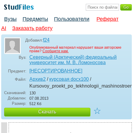
Вузы
Предметы
Пользователи
Реферат
AI
Заказать работу
f24
Добавил:
Опубликованный материал нарушает ваши авторские
права?
Сообщите нам.
Северный (Арктический) федеральный
Вуз:
университет им. М. В. Ломоносова
[НЕСОРТИРОВАННОЕ]
Предмет:
Архив2
/
курсовая docx100
/
Файл:
Kursovoy_proekt_po_tekhnologii_mashinostroen
Скачиваний:
130
Добавлен:
07.08.2013
Размер:
512 Кб
☆
Скачать