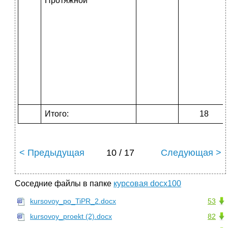
Протяжной
Итого:
18
< Предыдущая
10 / 17
Следующая >
Соседние файлы в папке
курсовая docx100
kursovoy_po_TiPR_2.docx
53
kursovoy_proekt (2).docx
82