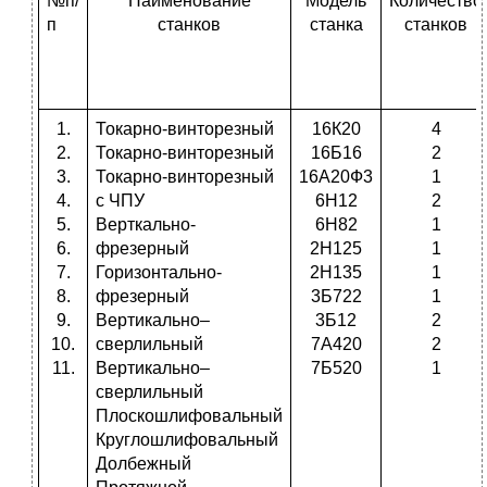
№п/
Наименование
Модель
Количество
п
станков
станка
станков
1.
Токарно-винторезный
16К20
4
2.
Токарно-винторезный
16Б16
2
3.
Токарно-винторезный
16А20Ф3
1
4.
с ЧПУ
6Н12
2
5.
Верткально-
6Н82
1
6.
фрезерный
2Н125
1
7.
Горизонтально-
2Н135
1
8.
фрезерный
3Б722
1
9.
Вертикально–
3Б12
2
10.
сверлильный
7А420
2
11.
Вертикально–
7Б520
1
сверлильный
Плоскошлифовальный
Круглошлифовальный
Долбежный