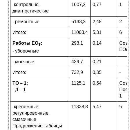
-контрольно-
1607,2
0,77
1
диагностические
- ремонтные
5133,2
2,48
2
Итого:
11003,4
5,31
6
Работы ЕО
:
293,1
0,14
Сов
Т
ЕОс
- уборочные
- моечные
439,7
0,21
Итого:
732,9
0,35
-
ТО – 1:
1125,1
0,54
Сов
-
Д – 1
Пост.
1
-крепёжные,
11338,8
5,47
5
регулировочные,
смазочные
Продолжение таблицы