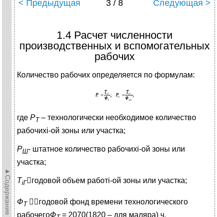
< Предыдущая
3 / 8
Следующая >
1.4 Расчет численности
производственных и вспомогательных
рабочих
Количество рабочих определяется по формулам:
где
P
– технологически необходимое количество
Т
рабочихi-ой зоны или участка;
P
- штатное количество рабочихi-ой зоны или
Ш
участка;
►Содержание►
T
годовой объем работi-ой зоны или участка;
i
Г
Ф
годовой фонд времени технологического
Т
рабочего
Ф
= 2070(1820 – для маляра) ч.