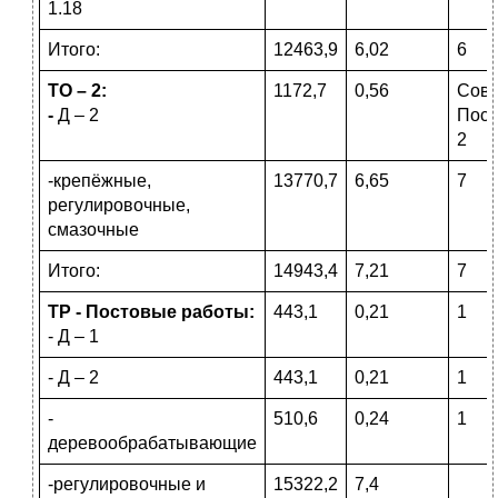
1.18
Итого:
12463,9
6,02
6
ТО – 2:
1172,7
0,56
Сов
-
Д – 2
Пост.
2
-крепёжные,
13770,7
6,65
7
регулировочные,
смазочные
Итого:
14943,4
7,21
7
ТР - Постовые работы:
443,1
0,21
1
- Д – 1
- Д – 2
443,1
0,21
1
-
510,6
0,24
1
деревообрабатывающие
-регулировочные и
15322,2
7,4