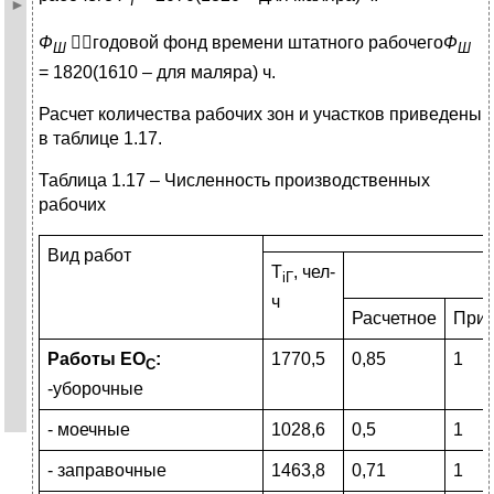
Т
Ф
годовой фонд времени штатного рабочего
Ф
Ш
Ш
= 1820(1610 – для маляра) ч.
Расчет количества рабочих зон и участков приведены
в таблице 1.17.
Таблица 1.17 – Численность производственных
рабочих
Вид работ
T
, чел-
i
Г
ч
Расчетное
Прин
Работы ЕО
:
1770,5
0,85
1
С
-уборочные
- моечные
1028,6
0,5
1
- заправочные
1463,8
0,71
1