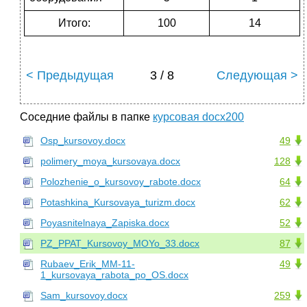
Итого:
100
14
< Предыдущая
3 / 8
Следующая >
Соседние файлы в папке
курсовая docx200
Osp_kursovoy.docx
49
polimery_moya_kursovaya.docx
128
Polozhenie_o_kursovoy_rabote.docx
64
Potashkina_Kursovaya_turizm.docx
62
Poyasnitelnaya_Zapiska.docx
52
PZ_PPAT_Kursovoy_MOYo_33.docx
87
Rubaev_Erik_MM-11-
49
1_kursovaya_rabota_po_OS.docx
Sam_kursovoy.docx
259