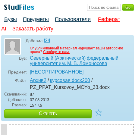
Вузы
Предметы
Пользователи
Реферат
AI
Заказать работу
f24
Добавил:
Опубликованный материал нарушает ваши авторские
права?
Сообщите нам.
Северный (Арктический) федеральный
Вуз:
университет им. М. В. Ломоносова
[НЕСОРТИРОВАННОЕ]
Предмет:
Архив2
/
курсовая docx200
/
Файл:
PZ_PPAT_Kursovoy_MOYo_33
.docx
Скачиваний:
87
Добавлен:
07.08.2013
Размер:
157 Кб
☆
Скачать