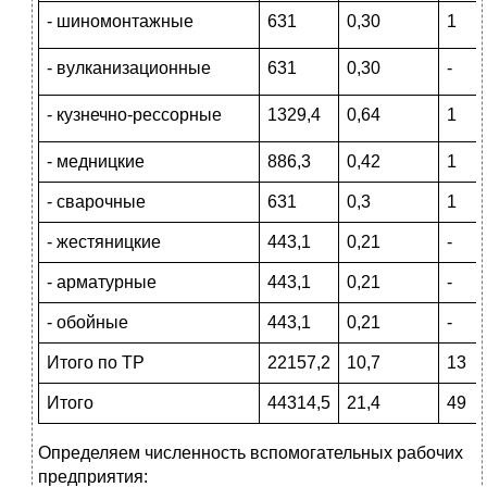
- шиномонтажные
631
0,30
1
- вулканизационные
631
0,30
-
- кузнечно-рессорные
1329,4
0,64
1
- медницкие
886,3
0,42
1
- сварочные
631
0,3
1
- жестяницкие
443,1
0,21
-
- арматурные
443,1
0,21
-
- обойные
443,1
0,21
-
Итого по ТР
22157,2
10,7
13
Итого
44314,5
21,4
49
Определяем численность вспомогательных рабочих
предприятия: