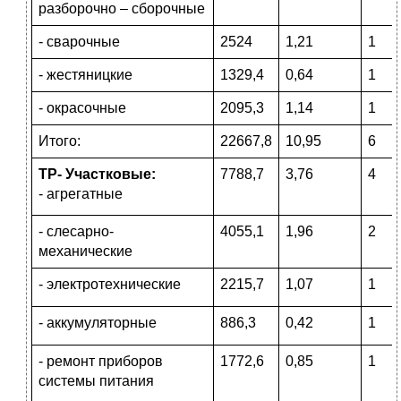
разборочно – сборочные
- сварочные
2524
1,21
1
- жестяницкие
1329,4
0,64
1
- окрасочные
2095,3
1,14
1
Итого:
22667,8
10,95
6
ТР- Участковые:
7788,7
3,76
4
- агрегатные
- слесарно-
4055,1
1,96
2
механические
- электротехнические
2215,7
1,07
1
- аккумуляторные
886,3
0,42
1
- ремонт приборов
1772,6
0,85
1
системы питания