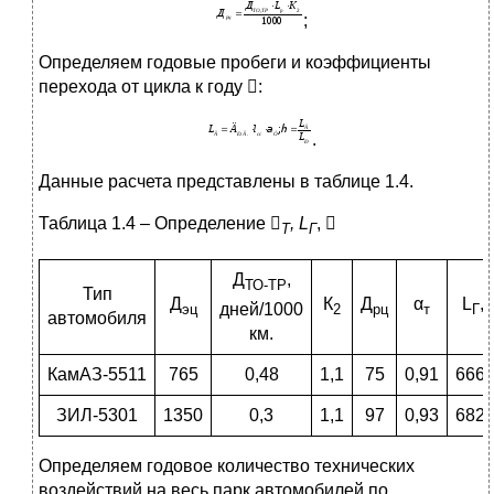
;
Определяем годовые пробеги и коэффициенты
перехода от цикла к году

:
.
Данные расчета представлены в таблице 1.4.
Таблица 1.4 – Определение

,
L
,

Т
Г
Д
,
ТО-ТР
Тип
Д
К
Д
α
L
, 
дней/1000
эц
2
рц
т
Г
автомобиля
км.
КамАЗ-5511
765
0,48
1,1
75
0,91
6667
ЗИЛ-5301
1350
0,3
1,1
97
0,93
6828
Определяем годовое количество технических
воздействий на весь парк автомобилей по