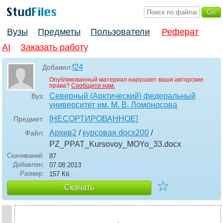
Вузы
Предметы
Пользователи
Реферат
AI
Заказать работу
f24
Добавил:
Опубликованный материал нарушает ваши авторские
права?
Сообщите нам.
Северный (Арктический) федеральный
Вуз:
университет им. М. В. Ломоносова
[НЕСОРТИРОВАННОЕ]
Предмет:
Архив2
/
курсовая docx200
/
Файл:
PZ_PPAT_Kursovoy_MOYo_33
.docx
Скачиваний:
87
Добавлен:
07.08.2013
Размер:
157 Кб
☆
Скачать