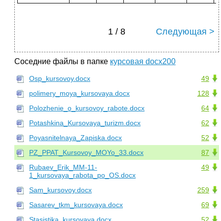
1 / 8
Следующая >
Соседние файлы в папке
курсовая docx200
Osp_kursovoy.docx
49
polimery_moya_kursovaya.docx
128
Polozhenie_o_kursovoy_rabote.docx
64
Potashkina_Kursovaya_turizm.docx
62
Poyasnitelnaya_Zapiska.docx
52
PZ_PPAT_Kursovoy_MOYo_33.docx
87
Rubaev_Erik_MM-11-
49
1_kursovaya_rabota_po_OS.docx
Sam_kursovoy.docx
259
Sasarev_tkm_kursovaya.docx
69
Stasistika_kursovaya.docx
52