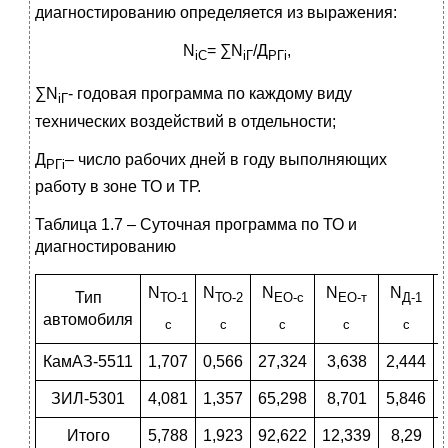
диагностированию определяется из выражения:
N
= ∑N
/Д
,
iC
i
Г
РГ
i
∑N
- годовая программа по каждому виду
i
Г
технических воздействий в отдельности;
Д
– число рабочих дней в году выполняющих
РГ
i
работу в зоне ТО и ТР.
Таблица 1.7 – Суточная программа по ТО и
диагностированию
N
N
N
N
N
Тип
ТО-1
ТО-2
ЕО-с
ЕО-т
Д-1
автомобиля
с
с
с
с
с
КамАЗ-5511
1,707
0,566
27,324
3,638
2,444
ЗИЛ-5301
4,081
1,357
65,298
8,701
5,846
Итого
5,788
1,923
92,622
12,339
8,29