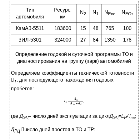
Тип
Ресурс,
N
N
N
N
2
1
Еос
ЕОт
автомобиля
км
КамАЗ-5511
183600
15
48
765
100
ЗИЛ-5301
324000
27
84
1350
178
Определение годовой и суточной программы ТО и
диагностирования на группу (парк) автомобилей
Определяем коэффициенты технической готовности

, для последующего нахождения годовых
Т
пробегов:
где
Д
– число дней эксплуатации за цикл
Д
=
L
/ l
;
ЭЦ
ЭЦ
Р
cc
Д
число дней простоя в ТО и ТР:
РЦ