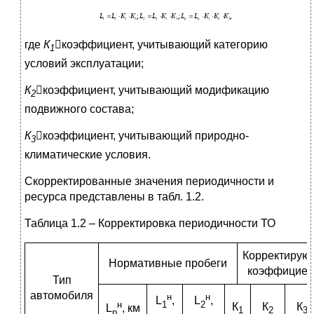
где
К
коэффициент, учитывающий категорию
1
условий эксплуатации;
К
коэффициент, учитывающий модификацию
2
подвижного состава;
К
коэффициент, учитывающий природно-
3
климатические условия.
Скорректированные значения периодичности и
ресурса представлены в табл. 1.2.
Таблица 1.2 – Корректировка периодичности ТО
Корректирую
Нормативные пробеги
коэффициен
Тип
автомобиля
н
н
L
,
L
,
1
2
н
К
К
К
L
, км
1
2
3
p