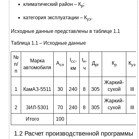
климатический район – К
;
р
категория эксплуатации – К
.
уэ
Исходные данные представлены в таблице 1.1
Таблица 1.1 – Исходные данные
№
l
,
t
,
Марка
c
c
н
А
Д
К
К
п/
сп
рг
р
уэ
автомобиля
км
ч
п
Жаркий-
1
КамАЗ-5511
30
240
8
305
сухой
III
Жаркий-
2
ЗИЛ-5301
70
240
8
305
сухой
III
Итого
100
1.2 Расчет производственной программы