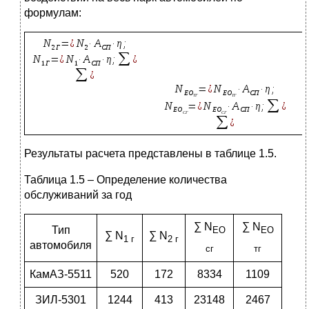
формулам:
Результаты расчета представлены в таблице 1.5.
Таблица 1.5 – Определение количества
обслуживаний за год
∑ N
∑ N
Тип
ЕО
ЕО
∑ N
∑ N
1 г
2 г
автомобиля
сг
тг
КамАЗ-5511
520
172
8334
1109
ЗИЛ-5301
1244
413
23148
2467