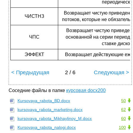
периодически
Возвращает чистую приведенн
ЧИСТНЗ
потоков, которые не обязатель
Возвращает чистую приведен
ЧПС
основанной на серии периоди
ставке диско
ЭФФЕКТ
Возвращает действующие еже
< Предыдущая
2 / 6
Следующая >
Соседние файлы в папке
курсовая docx200
Kursovaya_rabota_BD.docx
50
kursovaya_rabota_marketing.docx
62
kursovaya_rabota_Mikhaylinoy_M.docx
60
Kursovaya_rabota_nalogi.docx
100