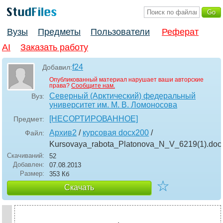
Вузы
Предметы
Пользователи
Реферат
AI
Заказать работу
f24
Добавил:
Опубликованный материал нарушает ваши авторские
права?
Сообщите нам.
Северный (Арктический) федеральный
Вуз:
университет им. М. В. Ломоносова
[НЕСОРТИРОВАННОЕ]
Предмет:
Архив2
/
курсовая docx200
/
Файл:
Kursovaya_rabota_Platonova_N_V_6219(1)
.doc
Скачиваний:
52
Добавлен:
07.08.2013
Размер:
353 Кб
☆
Скачать