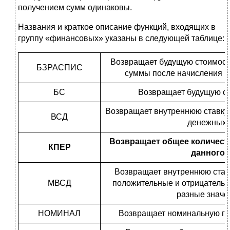
получением сумм одинаковы.
Названия и краткое описание функций, входящих в
группу «финансовых» указаны в следующей таблице:
Возвращает будущую стоимост
БЗРАСПИС
суммы после начисления р
БС
Возвращает будущую ст
Возвращает внутреннюю ставку 
ВСД
денежных 
Возвращает общее количест
КПЕР
данного 
Возвращает внутреннюю ставк
МВСД
положительные и отрицатель
разные значе
НОМИНАЛ
Возвращает номинальную го