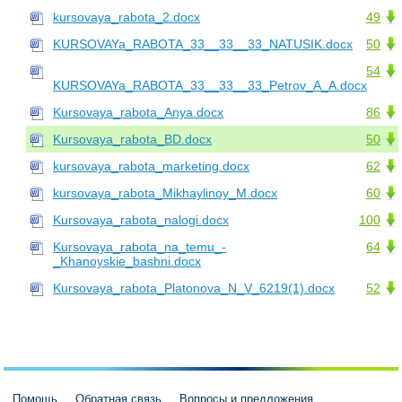
kursovaya_rabota_2.docx
49
KURSOVAYa_RABOTA_33__33__33_NATUSIK.docx
50
54
KURSOVAYa_RABOTA_33__33__33_Petrov_A_A.docx
Kursovaya_rabota_Anya.docx
86
Kursovaya_rabota_BD.docx
50
kursovaya_rabota_marketing.docx
62
kursovaya_rabota_Mikhaylinoy_M.docx
60
Kursovaya_rabota_nalogi.docx
100
Kursovaya_rabota_na_temu_-
64
_Khanoyskie_bashni.docx
Kursovaya_rabota_Platonova_N_V_6219(1).docx
52
Помощь
Обратная связь
Вопросы и предложения