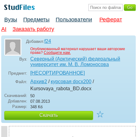
Вузы
Предметы
Пользователи
Реферат
AI
Заказать работу
f24
Добавил:
Опубликованный материал нарушает ваши авторские
права?
Сообщите нам.
Северный (Арктический) федеральный
Вуз:
университет им. М. В. Ломоносова
[НЕСОРТИРОВАННОЕ]
Предмет:
Архив2
/
курсовая docx200
/
Файл:
Kursovaya_rabota_BD
.docx
Скачиваний:
50
Добавлен:
07.08.2013
Размер:
348 Кб
☆
Скачать