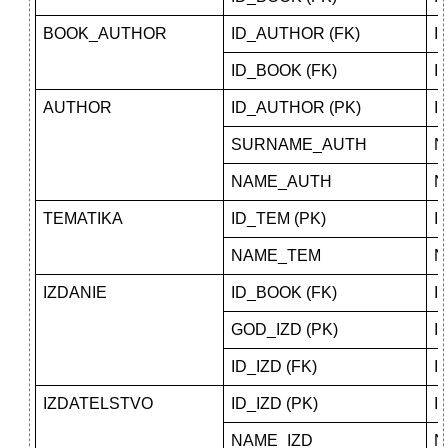
BOOK_AUTHOR
ID_AUTHOR (FK)
I
ID_BOOK (FK)
I
AUTHOR
ID_AUTHOR (PK)
I
SURNAME_AUTH
N
NAME_AUTH
N
TEMATIKA
ID_TEM (PK)
I
NAME_TEM
N
IZDANIE
ID_BOOK (FK)
I
GOD_IZD (PK)
I
ID_IZD (FK)
I
IZDATELSTVO
ID_IZD (PK)
I
NAME_IZD
N