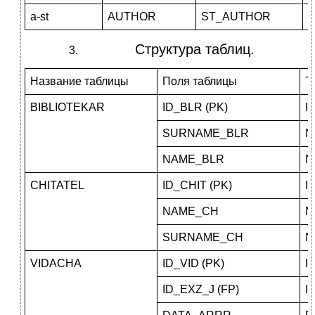
a-st
AUTHOR
ST_AUTHOR
И
Структура таблиц.
Название таблицы
Поля таблицы
Т
BIBLIOTEKAR
ID_BLR (PK)
I
SURNAME_BLR
N
NAME_BLR
N
CHITATEL
ID_CHIT (PK)
I
NAME_CH
N
SURNAME_CH
N
VIDACHA
ID_VID (PK)
I
ID_EXZ_J (FP)
I