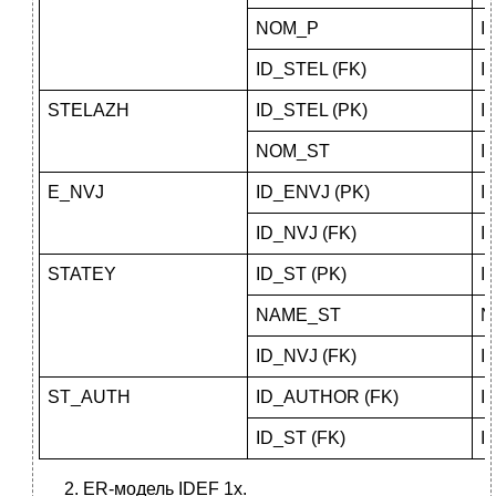
NOM_P
I
ID_STEL (FK)
I
STELAZH
ID_STEL (PK)
I
NOM_ST
I
E_NVJ
ID_ENVJ (PK)
I
ID_NVJ (FK)
I
STATEY
ID_ST (PK)
I
NAME_ST
N
ID_NVJ (FK)
I
ST_AUTH
ID_AUTHOR (FK)
I
ID_ST (FK)
I
ER-модель IDEF 1x.