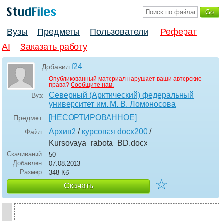
Вузы
Предметы
Пользователи
Реферат
AI
Заказать работу
f24
Добавил:
Опубликованный материал нарушает ваши авторские
права?
Сообщите нам.
Северный (Арктический) федеральный
Вуз:
университет им. М. В. Ломоносова
[НЕСОРТИРОВАННОЕ]
Предмет:
Архив2
/
курсовая docx200
/
Файл:
Kursovaya_rabota_BD
.docx
Скачиваний:
50
Добавлен:
07.08.2013
Размер:
348 Кб
☆
Скачать