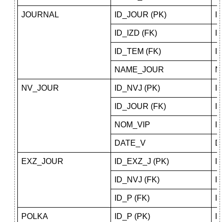
JOURNAL
ID_JOUR (PK)
I
ID_IZD (FK)
I
ID_TEM (FK)
I
NAME_JOUR
N
NV_JOUR
ID_NVJ (PK)
I
ID_JOUR (FK)
I
NOM_VIP
I
DATE_V
D
EXZ_JOUR
ID_EXZ_J (PK)
I
ID_NVJ (FK)
I
ID_P (FK)
I
POLKA
ID_P (PK)
I