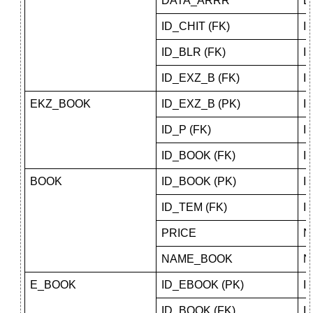
DATA_ARRR
D
ID_CHIT (FK)
I
ID_BLR (FK)
I
ID_EXZ_B (FK)
I
EKZ_BOOK
ID_EXZ_B (PK)
I
ID_P (FK)
I
ID_BOOK (FK)
I
BOOK
ID_BOOK (PK)
I
ID_TEM (FK)
I
PRICE
N
NAME_BOOK
N
E_BOOK
ID_EBOOK (PK)
I
ID_BOOK (FK)
I