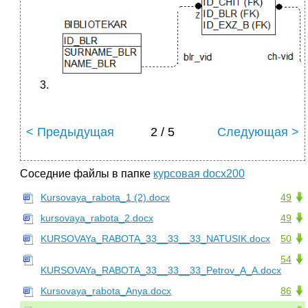
< Предыдущая
2 / 5
Следующая >
Соседние файлы в папке
курсовая docx200
Kursovaya_rabota_1 (2).docx
49
kursovaya_rabota_2.docx
49
KURSOVAYa_RABOTA_33__33__33_NATUSIK.docx
50
54
KURSOVAYa_RABOTA_33__33__33_Petrov_A_A.docx
Kursovaya_rabota_Anya.docx
86