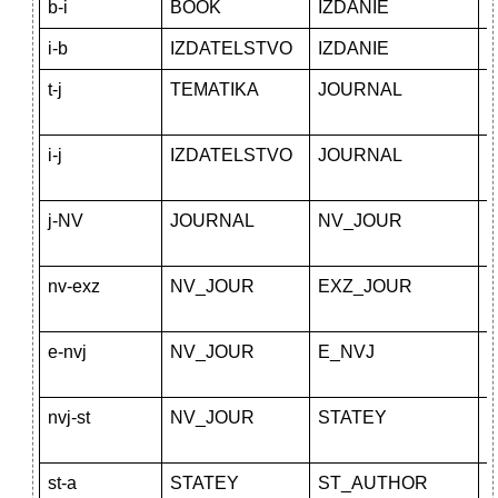
b-i
BOOK
IZDANIE
И
i-b
IZDATELSTVO
IZDANIE
И
t-j
TEMATIKA
JOURNAL
и
i-j
IZDATELSTVO
JOURNAL
и
j-NV
JOURNAL
NV_JOUR
и
nv-exz
NV_JOUR
EXZ_JOUR
и
e-nvj
NV_JOUR
E_NVJ
и
nvj-st
NV_JOUR
STATEY
и
st-a
STATEY
ST_AUTHOR
И