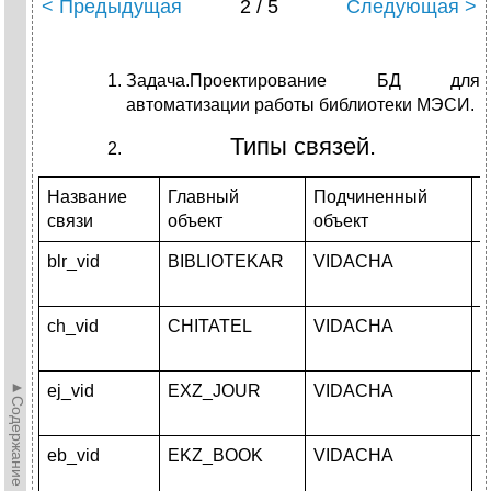
< Предыдущая
2 / 5
Следующая >
Задача.Проектирование БД для
автоматизации работы библиотеки МЭСИ.
Типы связей.
Название
Главный
Подчиненный
Т
связи
объект
объект
blr_vid
BIBLIOTEKAR
VIDACHA
и
ch_vid
CHITATEL
VIDACHA
и
►Содержание►
ej_vid
EXZ_JOUR
VIDACHA
и
eb_vid
EKZ_BOOK
VIDACHA
и