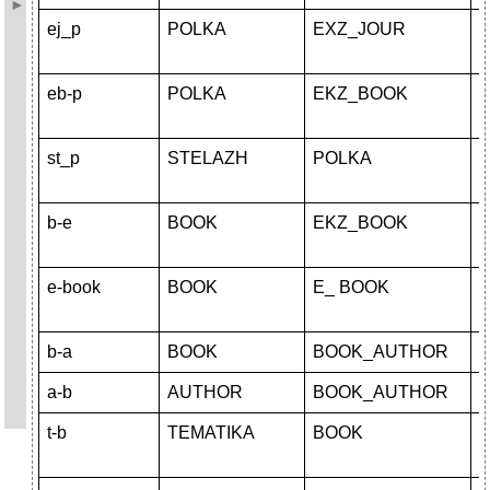
ej_p
POLKA
EXZ_JOUR
и
eb-p
POLKA
EKZ_BOOK
и
st_p
STELAZH
POLKA
и
b-e
BOOK
EKZ_BOOK
и
e-book
BOOK
E_ BOOK
и
b-a
BOOK
BOOK_AUTHOR
И
a-b
AUTHOR
BOOK_AUTHOR
И
t-b
TEMATIKA
BOOK
и