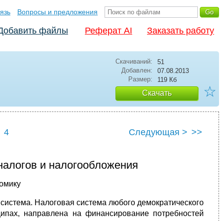
язь
Вопросы и предложения
Добавить файлы
Реферат AI
Заказать работу
Скачиваний:
51
Добавлен:
07.08.2013
Размер:
119 Кб
☆
Скачать
4
Следующая >
>>
налогов и налогообложения
номику
система. Налоговая система любого демократического
ципах, направлена на финансирование потребностей