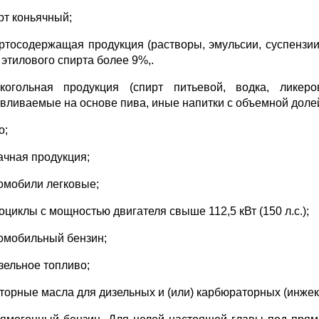
рт коньячный;
иртосодержащая продукция (растворы, эмульсии, суспензи
 этилового спирта более 9%,.
когольная продукция (спирт питьевой, водка, ликеро
авливаемые на основе пива, иные напитки с объемной долей
о;
бачная продукция;
томобили легковые;
оциклы с мощностью двигателя свыше 112,5 кВт (150 л.с.);
томобильный бензин;
изельное топливо;
оторные масла для дизельных и (или) карбюраторных (инжек