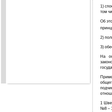
1) сп
том ч
Об эт
принц
2) по
3) об
На ос
закон
госуда
Прим
общег
подчи
отнош
1 Шве
№8 – 1