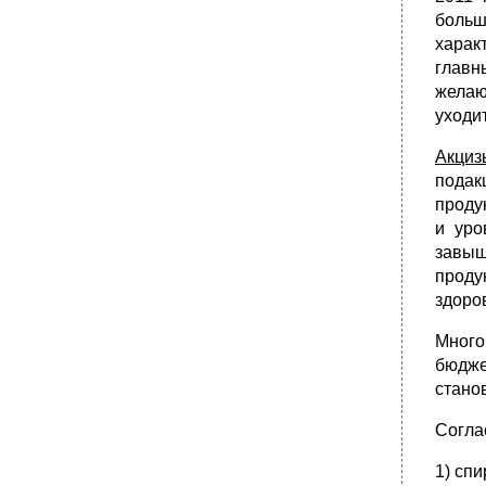
больш
харак
главн
желаю
уходит
Акциз
подак
проду
и уро
завыш
проду
здоро
Много
бюдже
стано
Согла
1) спи