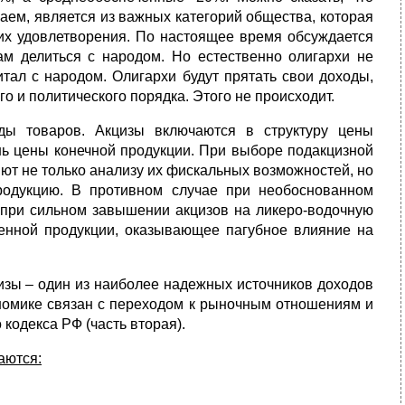
наем, является из важных категорий общества, которая
 их удовлетворения. По настоящее время обсуждается
ам делиться с народом. Но естественно олигархи не
тал с народом. Олигархи будут прятать свои доходы,
го и политического порядка. Этого не происходит.
ды товаров. Акцизы включаются в структуру цены
нь цены конечной продукции. При выборе подакцизной
ют не только анализу их фискальных возможностей, но
родукцию. В противном случае при необоснованном
при сильном завышении акцизов на ликеро-водочную
венной продукции, оказывающее пагубное влияние на
цизы – один из наиболее надежных источников доходов
ономике связан с переходом к рыночным отношениям и
кодекса РФ (часть вторая).
аются: