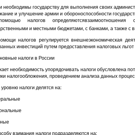
и необходимы государству для выполнения своих админист
жание и улучшение армии и обороноспособности государства 
омощью налогов определяютсявзаимоотношения су
арственными и местными бюджетами, с банками, а также 
омощи налогов регулируется внешнеэкономическая деят
ранных инвестиций путем предоставления налоговых льгот
сновные налоги в России
кает необходимость упорядочивать налоги обусловлена по
ики налогообложения, проведением анализа данных процес
о уровню налоги делятся на:
еральные
иональные
тные
особу взимания налоги подразделяются на: