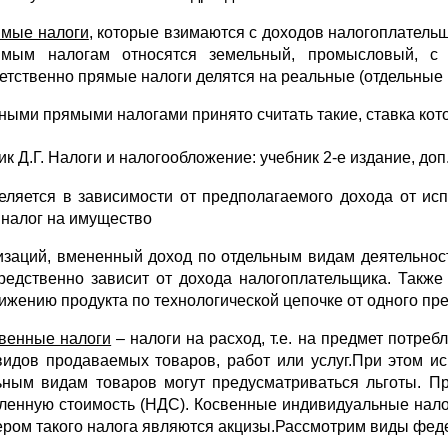
мые налоги
, которые взимаются с доходов налогоплательщ
мым налогам относятся земельный, промысловый, с 
етственно прямые налоги делятся на реальные (отдельные 
ными прямыми налогами принято считать такие, ставка кот
к Д.Г. Налоги и налогообложение: учебник 2-е издание, доп.
еляется в зависимости от предполагаемого дохода от ис
, налог на имущество
изаций, вмененный доход по отдельным видам деятельнос
редственно зависит от дохода налогоплательщика. Также
ижению продукта по технологической цепочке от одного пре
венные налоги
– налоги на расход, т.е. на предмет потре
видов продаваемых товаров, работ или услуг.При этом ис
ьным видам товаров могут предусматриваться льготы. Пр
ленную стоимость (НДС). Косвенные индивидуальные нало
ром такого налога являются акцизы.Рассмотрим виды фед