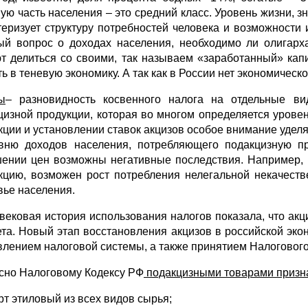
ую часть населения – это средний класс. Уровень жизни, з
теризует структуру потребностей человека и возможности
ый вопрос о доходах населения, необходимо ли олигарх
т делиться со своими, так называем «заработанный» капи
ь в теневую экономику. А так как в России нет экономическо
ы
– разновидность косвенного налога на отдельные ви
цизной продукции, которая во многом определяется урове
кции и установлении ставок акцизов особое внимание уделя
вню доходов населения, потребляющего подакцизную п
ении цен возможны негативные последствия. Например, 
кцию, возможен рост потребления нелегальной некачест
вье населения.
вековая история использования налогов показала, что ак
та. Новый этап восстановления акцизов в российской эк
влением налоговой системы, а также принятием Налогового 
сно Налоговому Кодексу РФ
подакцизными товарами призн
рт этиловый из всех видов сырья;