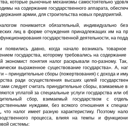
тва, которые рыночные механизмы самостоятельно удовле
одимы на содержание государственного аппарата, обеспеч
одержания армии, для строительства новых предприятий.
алогом понимается обязательный, индивидуально без
еских лиц в форме отчуждения принадлежащих им на пра
 функционирования государственной деятельности, на подд
и появились давно, когда начало возникать товарное
ением государства, которому требовались на содержание 
й экономист понятия налог раскрывали по-разному. Так
мически выраженное существование государства». А, нап
ги – принудительные сборы (пожертвования) с дохода и и
арства ради осуществления высших целей государстве
гами следует считать принудительные сборы, взимаемые в
ляются уплатой за специальные услуги государства или об
удительный сбор, взимаемый государством с отдел
арственными нуждами, без всякого отношения к специа
, что налог имеет разную характеристику. Поэтому нал
водственного процесса, влияя на темпы и функцион
овой системы: