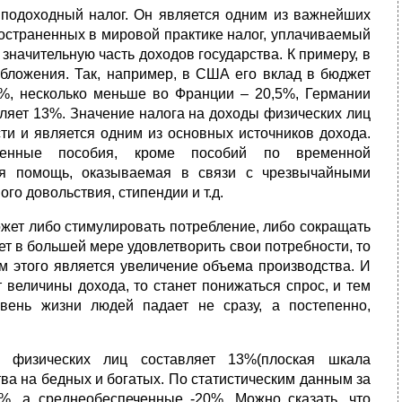
 подоходный налог. Он является одним из важнейших
остраненных в мировой практике налог, уплачиваемый
значительную часть доходов государства. К примеру, в
бложения. Так, например, в США его вклад в бюджет
0%, несколько меньше во Франции – 20,5%, Германии
вляет 13%. Значение налога на доходы физических лиц
сти и является одним из основных источников дохода.
венные пособия, кроме пособий по временной
ая помощь, оказываемая в связи с чрезвычайными
го довольствия, стипендии и т.д.
ожет либо стимулировать потребление, либо сокращать
ет в большей мере удовлетворить свои потребности, то
м этого является увеличение объема производства. И
 величины дохода, то станет понижаться спрос, и тем
вень жизни людей падает не сразу, а постепенно,
 физических лиц составляет 13%(плоская шкала
ва на бедных и богатых. По статистическим данным за
5%, а среднеобеспеченные -20%. Можно сказать, что