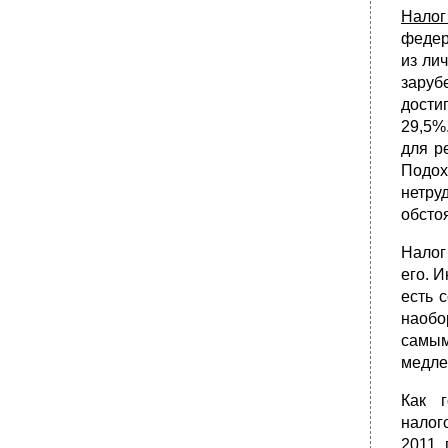
Налог
федер
из ли
заруб
дости
29,5%
для р
Подо
нетру
обсто
Налог
его. 
есть 
наобо
самым
медле
Как 
налог
2011 