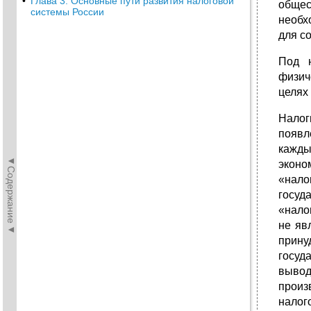
•
Глава 3. Основные пути развития налоговой
общес
системы России
необх
для с
Под н
физич
целях
Налог
появл
кажды
◄Содержание◄
эконо
«нало
госуд
«нало
не яв
прин
госуд
вывод
произ
налог