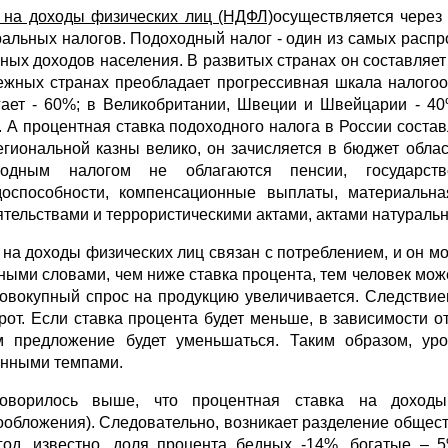
 на доходы физических лиц (НДФЛ)
осуществляется через
альных налогов. Подоходный налог - один из самых распр
чных доходов населения. В развитых странах он составляет 
ежных странах преобладает прогрессивная шкала налогоо
гает - 60%; в Великобритании, Швеции и Швейцарии - 4
. А процентная ставка подоходного налога в России соста
егиональной казны велико, он зачисляется в бюджет обла
ходным налогом не облагаются пенсии, государст
доспособности, компенсационные выплаты, материальн
ятельствами и террористическими актами, актами натурально
 на доходы физических лиц связан с потреблением, и он м
Иными словами, чем ниже ставка процента, тем человек мож
совокупный спрос на продукцию увеличивается. Следствие
рот. Если ставка процента будет меньше, в зависимости от
 предложение будет уменьшаться. Таким образом, уро
нными темпами.
говорилось выше, что процентная ставка на доходы
ообложения). Следовательно, возникает разделение общест
год, известно, доля процента бедных -14%, богатые – 