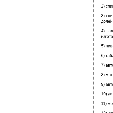
2) спи
3) сп
долей
4) ал
изгот
5) пив
6) та
7) ав
8) мот
9) ав
10) д
11) м