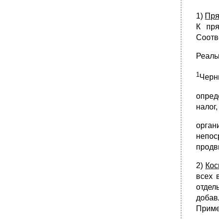
1)
Пря
К пря
Соотв
Реаль
1
Черни
опред
налог
орган
непос
продв
2)
Кос
всех 
отдел
добав
Приме