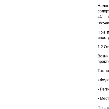
Налог
содер
«С п
госуд
При п
иност
1.2 О
Возни
практ
Так п
• Фед
• Рег
• Мес
По сп