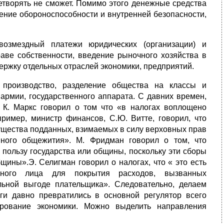
творять не сможет. Помимо этого денежные средства
ение обороноспособности и внутренней безопасности,
возмездный платежи юридических (организации) и
ве собственности, введение рыночного хозяйства в
ержку отдельных отраслей экономики, предприятий.
 производство, разделение общества на классы и
армии, государственного аппарата. С давних времен,
, К. Маркс говорил о том что «в налогах воплощено
ример, министр финансов, С.Ю. Витте, говорил, что
мущества подданных, взимаемых в силу верховных прав
нного общежития». М. Фридман говорил о том, что
 пользу государства или общины, поскольку эти сборы
щины».Э. Селигман говорил о налогах, что « это есть
ьного лица для покрытия расходов, вызванных
льной выгоде плательщика». Следовательно, делаем
оги давно превратились в основной регулятор всего
ирование экономики. Можно выделить направления