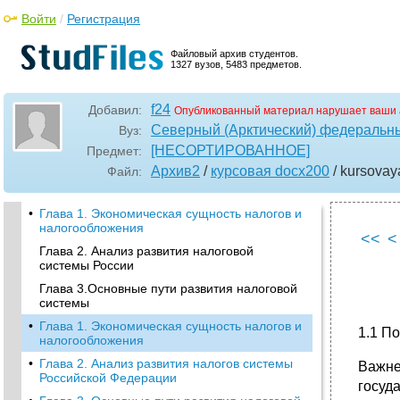
Войти
/
Регистрация
Файловый архив студентов.
1327 вузов, 5483 предметов.
f24
Добавил:
Опубликованный материал нарушает ваши 
Северный (Арктический) федеральны
Вуз:
[НЕСОРТИРОВАННОЕ]
Предмет:
Архив2
/
курсовая docx200
/ kursova
Файл:
•
Глава 1. Экономическая сущность налогов и
налогообложения
<<
<
Глава 2. Анализ развития налоговой
системы России
Глава 3.Основные пути развития налоговой
системы
•
Глава 1. Экономическая сущность налогов и
1.1 П
налогообложения
•
Глава 2. Анализ развития налогов системы
Важне
Российской Федерации
госуд