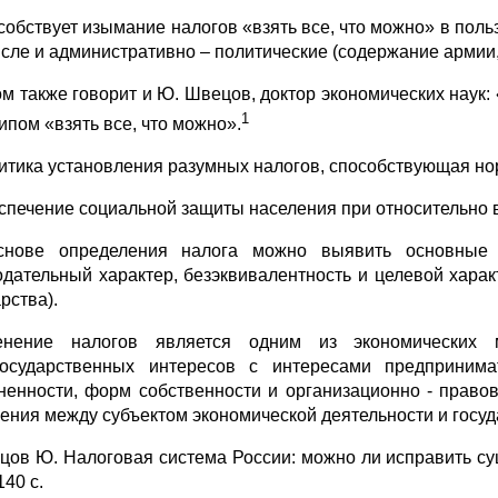
особствует изымание налогов «взять все, что можно» в поль
исле и административно – политические (содержание армии
ом также говорит и Ю. Швецов, доктор экономических наук
1
ипом «взять все, что можно».
литика установления разумных налогов, способствующая н
еспечение социальной защиты населения при относительно
нове определения налога можно выявить основные е
одательный характер, безэквивалентность и целевой харак
рства).
енение налогов является одним из экономических 
осударственных интересов с интересами предпринима
ненности, форм собственности и организационно - право
ения между субъектом экономической деятельности и госу
цов Ю. Налоговая система России: можно ли исправить су
40 с.