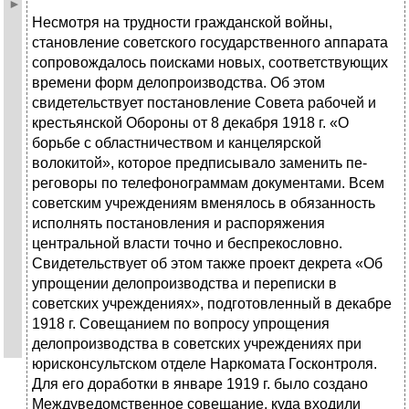
Несмотря на трудности гражданской войны,
становление со­ветского государственного аппарата
сопровождалось поисками новых, соответствующих
времени форм делопроизводства. Об этом
свидетельствует постановление Совета рабочей и
крестьян­ской Обороны от 8 декабря 1918 г. «О
борьбе с областничеством и канцелярской
волокитой», которое предписывало заменить пе­
реговоры по телефонограммам документами. Всем
советским учреждениям вменялось в обязанность
исполнять постановле­ния и распоряжения
центральной власти точно и беспрекослов­но.
Свидетельствует об этом также проект декрета «Об
упроще­нии делопроизводства и переписки в
советских учреждениях», подготовленный в декабре
1918 г. Совещанием по вопросу упро­щения
делопроизводства в советских учреждениях при
юрискон­сультском отделе Наркомата Госконтроля.
Для его доработки в январе 1919 г. было создано
Междуведомственное совещание, куда входили