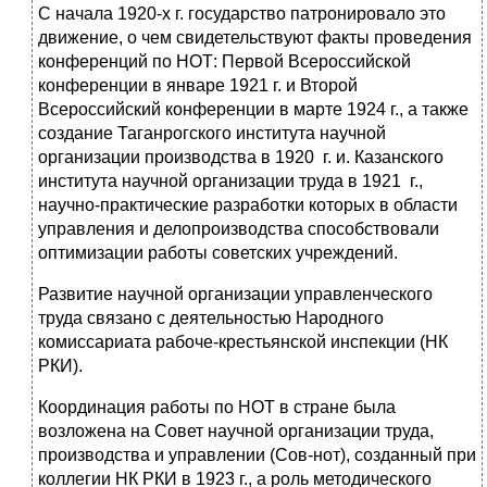
С начала 1920-х г. государство патронировало это
движение, о чем свидетельствуют факты проведения
конференций по НОТ: Первой Всероссийской
конференции в январе 1921 г. и Второй
Всероссийский конференции в марте 1924 г., а также
создание Таганрогского института научной
организации производства в 1920 г. и. Казанского
института научной организации труда в 1921 г.,
научно-практические разработки которых в области
уп­равления и делопроизводства способствовали
оптимизации рабо­ты советских учреждений.
Развитие научной организации управленческого
труда связа­но с деятельностью Народного
комиссариата рабоче-крестьянс­кой инспекции (НК
РКИ).
Координация работы по НОТ в стране была
возложена на Со­вет научной организации труда,
производства и управлении (Сов-нот), созданный при
коллегии НК РКИ в 1923 г., а роль методи­ческого