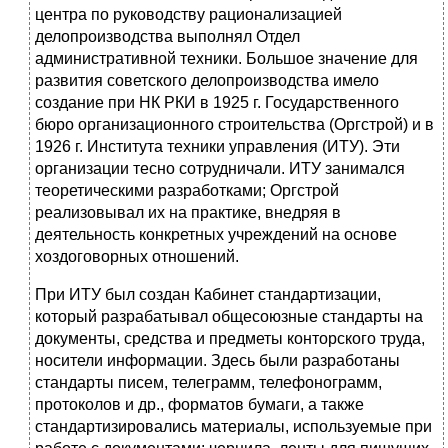
центра по руководству рационализацией
делопроизвод­ства выполнял Отдел
административной техники. Большое зна­чение для
развития советского делопроизводства имело
создание при НК РКИ в 1925 г. Государственного
бюро организационного строительства (Оргстрой) и в
1926 г. Института техники управ­ления (ИТУ). Эти
организации тесно сотрудничали. ИТУ занимался
теоретическими разработками; Оргстрой
реализовывал их на практике, внедряя в
деятельность конкретных учреждений на основе
хоздоговорных отношений.
При ИТУ был создан Кабинет стандартизации,
который разра­батывал общесоюзные стандарты на
документы, средства и пред­меты конторского труда,
носители информации. Здесь были раз­работаны
стандарты писем, телеграмм, телефонограмм,
протоко­лов и др., форматов бумаги, а также
стандартизировались мате­риалы, используемые при