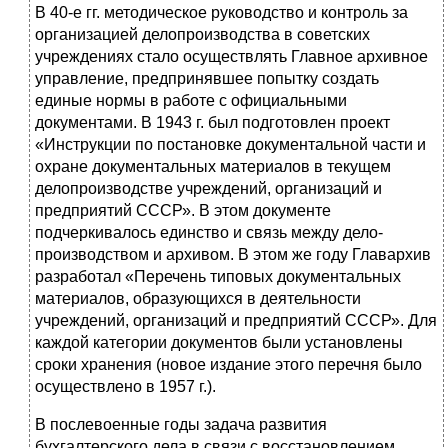
В 40-е гг. методическое руководство и контроль за
организа­цией делопроизводства в советских
учреждениях стало осуще­ствлять Главное архивное
управление, предпринявшее попытку создать
единые нормы в работе с официальными
документами. В 1943 г. был подготовлен проект
«Инструкции по постановке до­кументальной части и
охране документальных материалов в те­кущем
делопроизводстве учреждений, организаций и
предприя­тий СССР». В этом до­кументе
подчеркивалось единство и связь между дело­
производством и архивом. В этом же году Главархив
разработал «Перечень типовых документальных
материалов, образующихся в деятельности
учреждений, органи­заций и предприятий СССР». Для
каждой категории документов были установлены
сроки хранения (новое издание этого перечня было
осуществлено в 1957 г.).
В послевоенные годы задача развития
бухгалтерского дела в связи с восстановлением