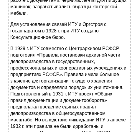
работе с документами: чернила, ленты для пишущих
машинок; разрабатывались образцы конторской
мебели.
Для установления связей ИТУ и Оргстроя с
госаппаратом в 1928 г. при ИТУ создано
Консультационное бюро.
В 1929 г. ИТУ совместно с Центрархивом РСФСР
подготовил «Правила постановки архивной части
делопроизводства в госу­дарственных,
профессиональных и кооперативных учреждениях и
предприятиях РСФСР». Правила имели большое
значение для организации текущего хранения
документов и определяли поря­док их уничтожения.
Подготовленный в 1931 г. ИТУ проект «Общих
правил документации и документооборота»
предпола­гал введение единых правил
делопроизводства в общегосудар­ственном
масштабе. Но вследствие ликвидации ИТУ в апреле
1932 г. эти правила не были доработаны и