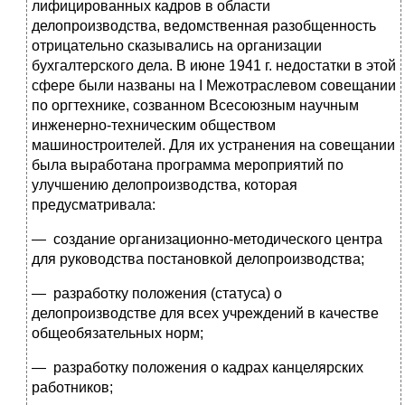
лифицированных кадров в области
делопроизводства, ведомствен­ная разобщенность
отрицательно сказывались на организации
бухгалтерского дела. В июне 1941 г. недостатки в этой
сфере были названы на I Межотраслевом совещании
по оргтехнике, созванном Всесоюзным научным
инженерно-техническим об­ществом
машиностроителей. Для их устранения на совещании
была выработана программа мероприятий по
улучшению дело­производства, которая
предусматривала:
— создание организационно-методического центра
для руко­водства постановкой делопроизводства;
— разработку положения (статуса) о
делопроизводстве для всех учреждений в качестве
общеобязательных норм;
— разработку положения о кадрах канцелярских
работников;