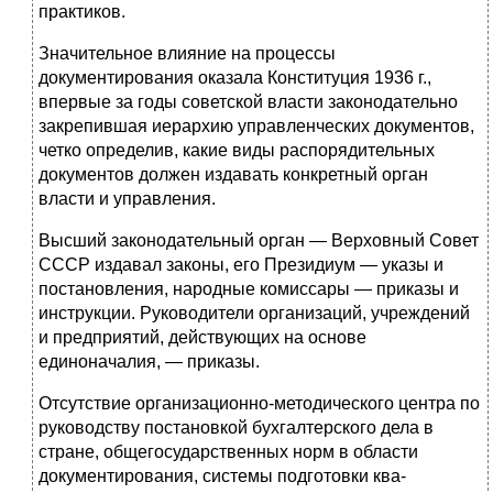
практиков.
Значительное влияние на процессы
документирования оказа­ла Конституция 1936 г.,
впервые за годы советской власти зако­нодательно
закрепившая иерархию управленческих документов,
четко определив, какие виды распорядительных
документов дол­жен издавать конкретный орган
власти и управления.
Высший законодательный орган — Верховный Совет
СССР издавал законы, его Президиум — указы и
постановления, на­родные комиссары — приказы и
инструкции. Руководители орга­низаций, учреждений
и предприятий, действующих на основе
единоначалия, — приказы.
Отсутствие организационно-методического центра по
руковод­ству постановкой бухгалтерского дела в
стране, общегосударствен­ных норм в области
документирования, системы подготовки ква­