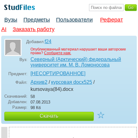
Вузы
Предметы
Пользователи
Реферат
AI
Заказать работу
f24
Добавил:
Опубликованный материал нарушает ваши авторские
права?
Сообщите нам.
Северный (Арктический) федеральный
Вуз:
университет им. М. В. Ломоносова
[НЕСОРТИРОВАННОЕ]
Предмет:
Архив2
/
курсовая docx525
/
Файл:
kursovaya(84)
.docx
Скачиваний:
58
Добавлен:
07.08.2013
Размер:
98 Кб
☆
Скачать