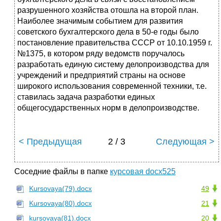
разрушенного хозяйства отошла на вто­рой план.
Наиболее значимым событием для развития
советско­го бухгалтерского дела в 50-е годы было
постановление прави­тельства СССР от 10.10.1959 г.
№1375, в котором ряду ведомств поручалось
разработать единую систему делопроизводства для
учреждений и предприятий страны на основе
широкого использо­вания современной техники, т.е.
ставилась задача разработки еди­ных
общегосударственных норм в делопроизводстве.
< Предыдущая
2 / 3
Следующая >
Соседние файлы в папке
курсовая docx525
Kursovaya(79).docx
49
Kursovaya(80).docx
21
kursovaya(81).docx
20