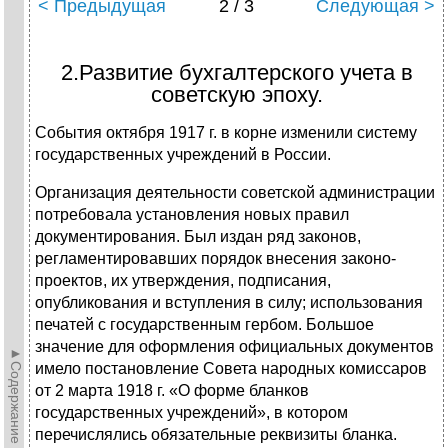
< Предыдущая
2 / 3
Следующая >
2.Развитие бухгалтерского учета в
советскую эпоху.
События октября 1917 г. в корне изменили систему
государ­ственных учреждений в России.
Организация деятельности советской администрации
потре­бовала установления новых правил
документирования. Был из­дан ряд законов,
регламентировавших порядок внесения законо­
проектов, их утверждения, подписания,
опубликования и вступ­ления в силу; использования
печатей с государственным гербом. Большое
значение для оформления официальных документов
►Содержание►
имело постановление Совета народных комиссаров
от 2 марта 1918 г. «О форме бланков
государственных учреждений», в кото­ром
перечислялись обязательные реквизиты бланка.