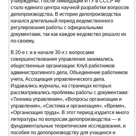
утверждены. После ликвидации ИТУ в СССР не
стало единого центра науч­ной разработки вопросов
делопроизводства. В истории делопро­изводства
начался длительный период ведомственного
регулиро­вания работы с официальными
документами, так как каждое ве­домство решало их
по-своему.
В 20-е г. и в начале 30-х г. вопросами
совершенствования управления занимались
общественные организации: Клуб работ­ников
административного дела, Объединение работников
учета, Ассоциация управленческого дела.
Издавались журналы, на стра­ницах которых
рассматривались проблемы работы с документа­ми:
«Техника управления», «Вопросы организации и
управле­ния», «Система и организация», «Время»,
«Организация труда». В этот период издается много
литературы по вопросам дело­производства — и
фундаментальные теоретические исследова­ния, и
пособия по делопроизводству для учащихся и