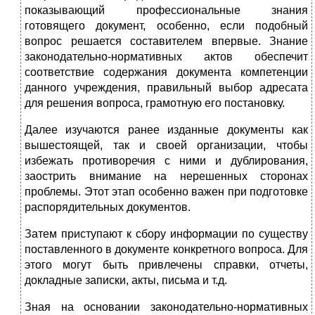
показывающий профессиональные знания
готовящего документ, особенно, если подобный
вопрос решается составите­лем впервые. Знание
законодательно-нормативных актов обес­печит
соответствие содержания документа компетенции
данного учреждения, правильный выбор адресата
для решения вопроса, грамотную его постановку.
Далее изучаются ранее изданные документы как
вышестоя­щей, так и своей организации, чтобы
избежать противоречия с ними и дублирования,
заострить внимание на нерешенных сто­ронах
проблемы. Этот этап особенно важен при подготовке
рас­порядительных документов.
Затем приступают к сбору информации по существу
поставлен­ного в документе конкретного вопроса. Для
этого могут быть при­влечены справки, отчеты,
докладные записки, акты, письма и т.д.
Зная на основании законодательно-нормативных