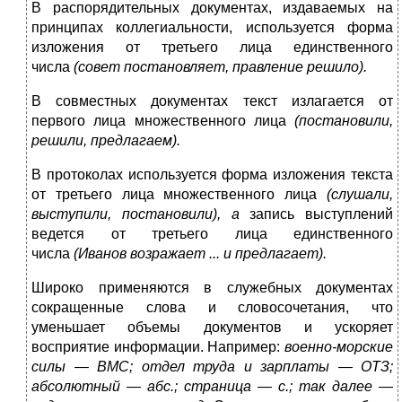
В распорядительных документах, издаваемых на
принципах коллегиальности, используется форма
изложения от третьего ли­ца единственного
числа
(совет постановляет, правление решило).
В совместных документах текст излагается от
первого лица множественного лица
(постановили,
решили, предлагаем).
В протоколах используется форма изложения текста
от третьего лица множественного лица
(слушали,
выступили, поста­новили), а
запись выступлений
ведется от третьего лица единст­венного
числа
(Иванов возражает ... и предлагает).
Широко применяются в служебных документах
сокращенные слова и словосочетания, что
уменьшает объемы документов и ус­коряет
восприятие информации. Например:
военно-морские
силы
—
ВМС; отдел труда и зарплаты — ОТЗ;
абсолютный — абс.; страни­ца — с.; так далее —