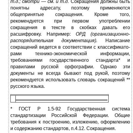
т.д.; смотри — см. и т.д.
Сокращения должны быть
понятны адресату, поэтому применяются
общепринятые сокращения. Кроме того,
рекомендуется при первом употребле­нии
сокращения в тексте в скобках давать его
расшифровку. На­пример:
ОРД (организационно-
распорядительная документация).
Написание
сокращений ведется в соответствии с классификато­
рами технико-экономической информации,
требованиями госу­дарственного стандарта* и
правилами русской орфографии. Од­нако эти
документы не всегда бывают под рукой, поэтому
реко­мендуется использовать словарь сокращений **
русского языка.
* ГОСТ Р 1.5-92 Государственная система
стандартизации Российской Федера­ции. Общие
требования к построению, изложению, оформлению
и содержанию стандартов, п.4.12. Сокращения.