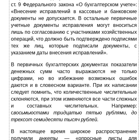
ст. 9 Федерального закона «О бухгалтерском учете»:
«Внесение исправлений в кассовые и банковские
документы не допускается. В остальные первичные
учетные документы исправления могут вноситься
лишь по согла­сованию с участниками хозяйственных
операций, что должно быть подтверждено подписями
тех же лиц, которые подписали документы, с
указанием даты внесения исправлений».
В первичных бухгалтерских документах показатели
денежных сумм часто выражаются не только
цифрами, но во избежание возможных ошибок
даются и в словесном варианте. При их на­писании
следует помнить, что количественные числительные
склоняются, при этом изменяются все части сложных
и состав­ных числительных. Например:
с
восьмьюстами тридцатью пя­тью рублями, до
трехсот семидесяти тысяч рублей.
В настоящее время широкое распространение
получили
ан­кеты —
«опросные листы для