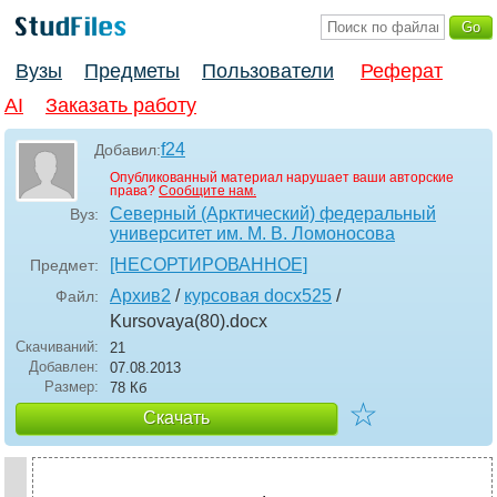
Вузы
Предметы
Пользователи
Реферат
AI
Заказать работу
f24
Добавил:
Опубликованный материал нарушает ваши авторские
права?
Сообщите нам.
Северный (Арктический) федеральный
Вуз:
университет им. М. В. Ломоносова
[НЕСОРТИРОВАННОЕ]
Предмет:
Архив2
/
курсовая docx525
/
Файл:
Kursovaya(80)
.docx
Скачиваний:
21
Добавлен:
07.08.2013
Размер:
78 Кб
☆
Скачать