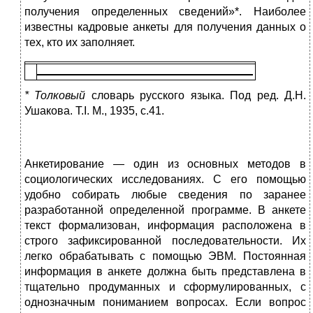
получения определенных сведе­ний»*. Наиболее
известны кадровые анкеты для получения дан­ных о
тех, кто их заполняет.
* Толковый
словарь русского языка. Под ред. Д.Н.
Ушакова. T.I. М., 1935, с.41.
Анкетирование — один из основных методов в
социологи­ческих исследованиях. С его помощью
удобно собирать любые сведения по заранее
разработанной определенной программе. В анкете
текст формализован, информация расположена в
строго зафиксированной последовательности. Их
легко обраба­тывать с помощью ЭВМ. Постоянная
информация в анкете должна быть представлена в
тщательно продуманных и сфор­мулированных, с
однозначным пониманием вопросах. Если вопрос