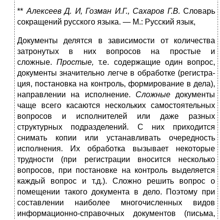
**
Алексеев Д. И, Гозман И.Г., Сахаров Г.В.
Словарь
сокращений русского языка. — М.: Русский язык,
Документы делятся в зависимости от количества
затронутых в них вопросов на простые и
сложные.
Простые,
т.е. содержащие один вопрос,
документы значительно легче в обработке (регистра­
ция, постановка на контроль, формирование в дела),
направлении на исполнение.
Сложные
документы
чаще всего касаются несколь­ких самостоятельных
вопросов и исполнителей или даже разных
структурных подразделений. С них приходится
снимать копии или устанавливать очередность
исполнения. Их обработка вызывает некоторые
трудности (при регистрации вносится несколько
вопро­сов, при постановке на контроль выделяется
каждый вопрос и т.д.). Сложно решить вопрос о
помещении такого документа в де­ло. Поэтому при
составлении наиболее многочисленных видов
информационно-справочных документов (письма,