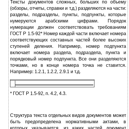
Тексты документов сложных, больших по объему
(обзоры, отчеты, справки и т.д.) разделяются на части:
разделы, подраз­делы, пункты, подпункты, которые
нумеруются арабскими циф­рами. Порядок
нумерации должен соответствовать требованиям
ГОСТ Р 1.5-92* Номер каждой части включает номера
соответ­ствующих составных частей более высоких
ступеней деления. Например, номер подпункта
включает номера раздела, подраз­дела, пункта и
порядковый номер подпункта. Все они разделя­ются
точками, но в конце номера точка не ставится.
Например: 1.2.1, 1.2.2, 2.9.1 и т.д.
* ГОСТ Р 1.5-92, п. 4.2, 4.3.
Структура текста отдельных видов документов может
быть пре­допределена нормативными актами, в
которых указывается, из ка­ких частей документ