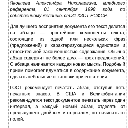
Яковлева Александра Николаевича, младшего
референта, 01 сентября 1998 года по
собственному желанию, ст.31 КЗОТ РСФСР.
Для лучшего восприятия документа его текст делится
на аб­зацы — простейшие компоненты текста,
состоящие из одной или нескольких фраз
(предложений) и характеризующиеся единством и
относительной законченностью содержания. Обыч­но
абзац содержит не более двух — трех предложений.
С абза­ца начинается каждая новая мысль. Подобный
прием помога­ет вдуматься в содержание документа,
сделать небольшие ос­тановки при его чтении.
ГОСТ рекомендует печатать абзац, отступив пять
печатных знаков. В США и Великобритании
рекомендуется текст документов печатать через один
интервал, а каждый новый абзац отделять от
предыдущего двойным интервалом, но начинать от
полей.