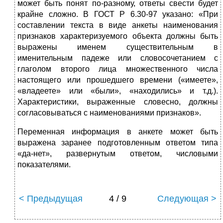
может быть понят по-разному, ответы свести будет
крайне сложно. В ГОСТ Р 6.30-97 указано: «При
составлении текста в виде анкеты наименования
признаков характеризуе­мого объекта должны быть
выражены именем существитель­ным в
именительным падеже или словосочетанием с
глаголом второго лица множественного числа
настоящего или прошед­шего времени («имеете»,
«владеете» или «были», «находились» и т.д.).
Характеристики, выраженные словесно, должны
согла­совываться с наименованиями признаков».
Переменная информация в анкете может быть
выражена за­ранее подготовленным ответом типа
«да-нет», развернутым от­ветом, числовыми
показателями.
< Предыдущая
4 / 9
Следующая >