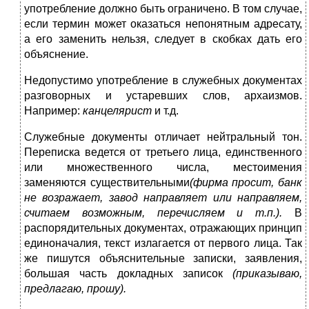
употребление должно быть ограничено. В том случае,
если термин может оказаться непонятным адресату,
а его заменить нельзя, следует в скобках дать его
объяснение.
Недопустимо употребление в служебных документах
разговор­ных и устаревших слов, архаизмов.
Например:
канцелярист
и т.д.
Служебные документы отличает нейтральный тон.
Пере­писка ведется от третьего лица, единственного
или множест­венного числа, местоимения
заменяются существительными
(фирма просит, банк
не возражает, завод направляет или на­правляем,
считаем возможным, перечисляем и т.п.).
В
распоря­дительных документах, отражающих принцип
единоначалия, текст излагается от первого лица. Так
же пишутся объясни­тельные записки, заявления,
большая часть докладных записок
(приказываю,
предлагаю, прошу).