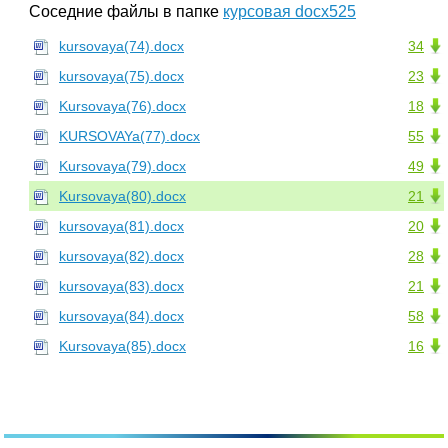
Соседние файлы в папке
курсовая docx525
kursovaya(74).docx
34
kursovaya(75).docx
23
Kursovaya(76).docx
18
KURSOVAYa(77).docx
55
Kursovaya(79).docx
49
Kursovaya(80).docx
21
kursovaya(81).docx
20
kursovaya(82).docx
28
kursovaya(83).docx
21
kursovaya(84).docx
58
Kursovaya(85).docx
16