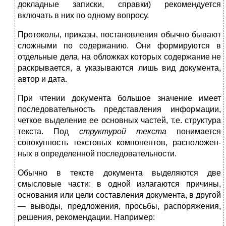
докладные за­писки, справки) рекомендуется
включать в них по одному вопросу.
Протоколы, приказы, постановления обычно бывают
слож­ными по содержанию. Они формируются в
отдельные дела, на обложках которых содержание не
раскрывается, а указываются лишь вид документа,
автор и дата.
При чтении документа большое значение имеет
последова­тельность представления информации,
четкое выделение ее ос­новных частей, т.е. структура
текста. Под
структурой текста
понимается
совокупность текстовых компонентов, расположен­
ных в определенной последовательности.
Обычно в тексте документа выделяются две
смысловые час­ти: в одной излагаются причины,
основания или цели составле­ния документа, в другой
— выводы, предложения, просьбы, рас­поряжения,
решения, рекомендации. Например: