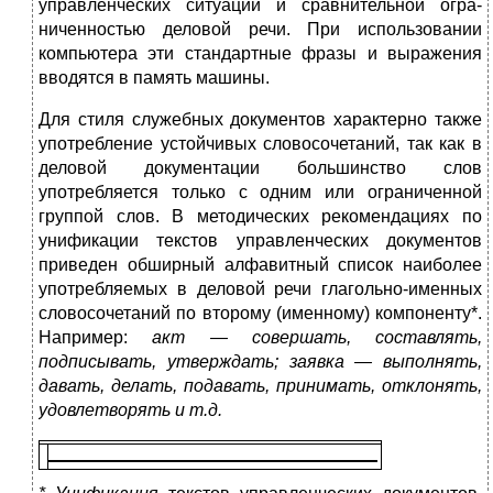
управленческих ситуаций и сравнительной огра­
ниченностью деловой речи. При использовании
компьютера эти стандартные фразы и выражения
вводятся в память машины.
Для стиля служебных документов характерно также
употреб­ление устойчивых словосочетаний, так как в
деловой докумен­тации большинство слов
употребляется только с одним или ог­раниченной
группой слов. В методических рекомендациях по
унификации текстов управленческих документов
приведен об­ширный алфавитный список наиболее
употребляемых в деловой речи глагольно-именных
словосочетаний по второму (именно­му) компоненту*.
Например:
акт — совершать, составлять,
подписывать, утверждать; заявка — выполнять,
давать, делать, по­давать, принимать, отклонять,
удовлетворять и т.д.