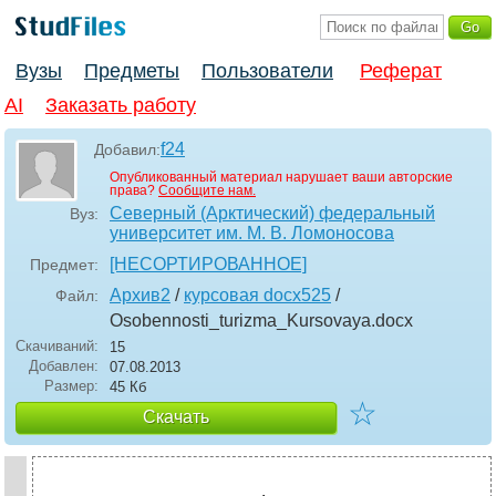
Вузы
Предметы
Пользователи
Реферат
AI
Заказать работу
f24
Добавил:
Опубликованный материал нарушает ваши авторские
права?
Сообщите нам.
Северный (Арктический) федеральный
Вуз:
университет им. М. В. Ломоносова
[НЕСОРТИРОВАННОЕ]
Предмет:
Архив2
/
курсовая docx525
/
Файл:
Osobennosti_turizma_Kursovaya
.docx
Скачиваний:
15
Добавлен:
07.08.2013
Размер:
45 Кб
☆
Скачать