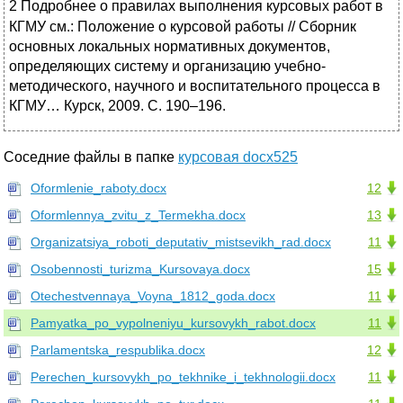
2
Подробнее о правилах выполнения курсовых работ в
КГМУ см.: Положение о курсовой работы // Сборник
основных локальных нормативных документов,
определяющих систему и организацию учебно-
методического, научного и воспитательного процесса в
КГМУ… Курск, 2009. С. 190–196.
Соседние файлы в папке
курсовая docx525
Oformlenie_raboty.docx
12
Oformlennya_zvitu_z_Termekha.docx
13
Organizatsiya_roboti_deputativ_mistsevikh_rad.docx
11
Osobennosti_turizma_Kursovaya.docx
15
Otechestvennaya_Voyna_1812_goda.docx
11
Pamyatka_po_vypolneniyu_kursovykh_rabot.docx
11
Parlamentska_respublika.docx
12
Perechen_kursovykh_po_tekhnike_i_tekhnologii.docx
11