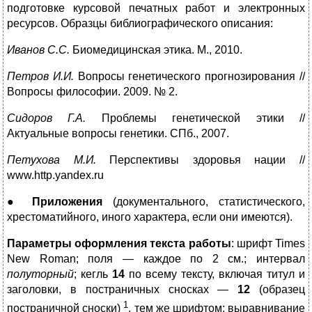
подготовке курсовой печатных работ и электронных
ресурсов. Образцы библиографического описания:
Иванов С.С.
Биомедицинская этика. М., 2010.
Петров И.И.
Вопросы генетического прогнозирования //
Вопросы философии. 2009. № 2.
Сидоров Г.А.
Проблемы генетической этики //
Актуальные вопросы генетики. СПб., 2007.
Петухова М.И.
Перспективы здоровья нации //
www.http.yandex.ru
●
Приложения
(документального, статистического,
хрестоматийного, иного характера, если они имеются).
Параметры оформления текста работы
: шрифт Times
New Roman; поля — каждое по 2 см.; интервал
полуторный
; кегль
14
по всему тексту, включая титул и
заголовки, в постраничных сносках —
12
(образец
1
постраничной сноски)
, тем же шрифтом; выравнивание