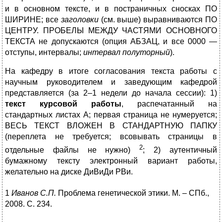
и в основном тексте, и в постраничных сносках ПО
ШИРИНЕ; все
заголовки
(см. выше) выравниваются ПО
ЦЕНТРУ. ПРОБЕЛЫ МЕЖДУ ЧАСТЯМИ ОСНОВНОГО
ТЕКСТА не допускаются (опция АБЗАЦ, и все 0000 —
отступы, интервалы;
интервал полуторный
).
На кафедру в итоге согласования текста работы с
научным руководителем и заведующим кафедрой
представляется (за 2–1 недели до начала сессии): 1)
текст курсовой работы
, распечатанный на
стандартных листах А; первая страница не нумеруется;
ВЕСЬ ТЕКСТ ВЛОЖЕН В СТАНДАРТНУЮ ПАПКУ
(переплета не требуется; всовывать страницы в
2
отдельные файлы не нужно)
; 2) аутентичный
бумажному тексту электронный вариант работы,
желательно на диске ДиВиДи РВи.
1
Иванов С.П.
Проблема генетической этики. М. – СПб.,
2008. С. 234.