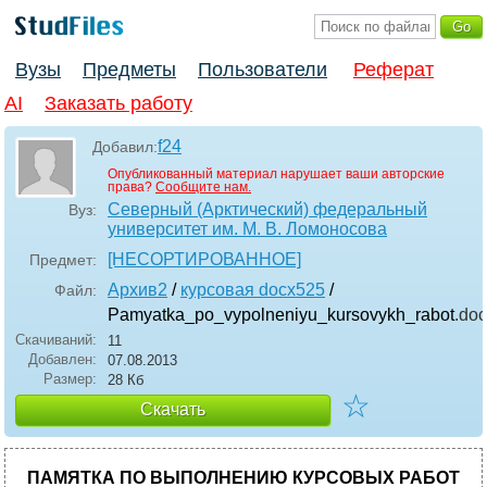
Вузы
Предметы
Пользователи
Реферат
AI
Заказать работу
f24
Добавил:
Опубликованный материал нарушает ваши авторские
права?
Сообщите нам.
Северный (Арктический) федеральный
Вуз:
университет им. М. В. Ломоносова
[НЕСОРТИРОВАННОЕ]
Предмет:
Архив2
/
курсовая docx525
/
Файл:
Pamyatka_po_vypolneniyu_kursovykh_rabot
.do
Скачиваний:
11
Добавлен:
07.08.2013
Размер:
28 Кб
☆
Скачать
ПАМЯТКА ПО ВЫПОЛНЕНИЮ КУРСОВЫХ РАБОТ