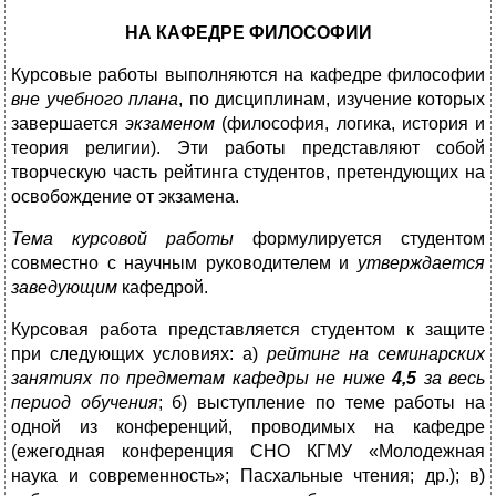
НА КАФЕДРЕ ФИЛОСОФИИ
Курсовые работы выполняются на кафедре философии
вне учебного плана
, по дисциплинам, изучение которых
завершается
экзаменом
(философия, логика, история и
теория религии). Эти работы представляют собой
творческую часть рейтинга студентов, претендующих на
освобождение от экзамена.
Тема курсовой работы
формулируется студентом
совместно с научным руководителем и
утверждается
заведующим
кафедрой.
Курсовая работа представляется студентом к защите
при следующих условиях: а)
рейтинг на семинарских
занятиях по предметам кафедры не ниже
4,5
за весь
период обучения
; б) выступление по теме работы на
одной из конференций, проводимых на кафедре
(ежегодная конференция СНО КГМУ «Молодежная
наука и современность»; Пасхальные чтения; др.); в)