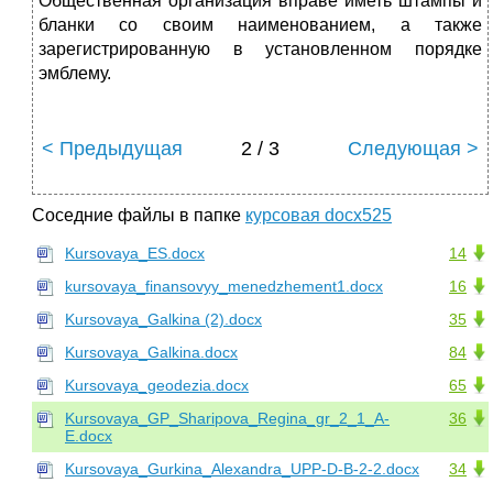
Общественная организация вправе иметь штампы и
бланки со своим наименованием, а также
зарегистрированную в установленном порядке
эмблему.
< Предыдущая
2 / 3
Следующая >
Соседние файлы в папке
курсовая docx525
Kursovaya_ES.docx
14
kursovaya_finansovyy_menedzhement1.docx
16
Kursovaya_Galkina (2).docx
35
Kursovaya_Galkina.docx
84
Kursovaya_geodezia.docx
65
Kursovaya_GP_Sharipova_Regina_gr_2_1_A-
36
E.docx
Kursovaya_Gurkina_Alexandra_UPP-D-B-2-2.docx
34