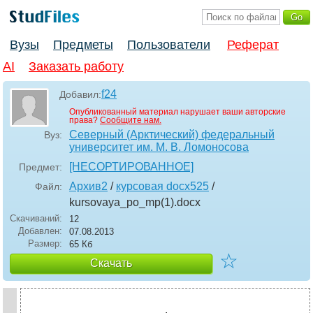
Вузы
Предметы
Пользователи
Реферат
AI
Заказать работу
f24
Добавил:
Опубликованный материал нарушает ваши авторские
права?
Сообщите нам.
Северный (Арктический) федеральный
Вуз:
университет им. М. В. Ломоносова
[НЕСОРТИРОВАННОЕ]
Предмет:
Архив2
/
курсовая docx525
/
Файл:
kursovaya_po_mp(1)
.docx
Скачиваний:
12
Добавлен:
07.08.2013
Размер:
65 Кб
☆
Скачать