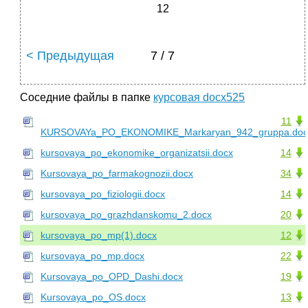
12
< Предыдущая
7 / 7
Соседние файлы в папке
курсовая docx525
11
KURSOVAYa_PO_EKONOMIKE_Markaryan_942_gruppa.doc
kursovaya_po_ekonomike_organizatsii.docx
14
Kursovaya_po_farmakognozii.docx
34
kursovaya_po_fiziologii.docx
14
kursovaya_po_grazhdanskomu_2.docx
20
kursovaya_po_mp(1).docx
12
kursovaya_po_mp.docx
22
Kursovaya_po_OPD_Dashi.docx
19
Kursovaya_po_OS.docx
13