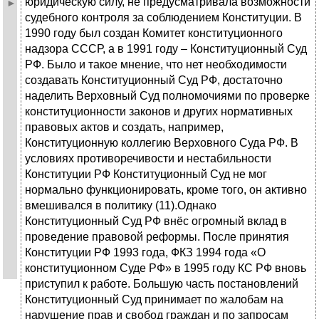
юридическую силу, не предусматривала возможности
судебного контроля за соблюдением Конституции. В
1990 году был создан Комитет конституционного
надзора СССР, а в 1991 году – Конституционный Суд
РФ. Было и такое мнение, что нет необходимости
создавать Конституционный Суд РФ, достаточно
наделить Верховный Суд полномочиями по проверке
конституционности законов и других нормативных
правовых актов и создать, например,
Конституционную коллегию Верховного Суда РФ. В
условиях противоречивости и нестабильности
Конституции РФ Конституционный Суд не мог
нормально функционировать, кроме того, он активно
вмешивался в политику (11).Однако
Конституционный Суд РФ внёс огромный вклад в
проведение правовой реформы. После принятия
Конституции РФ 1993 года, ФКЗ 1994 года «О
конституционном Суде РФ» в 1995 году КС РФ вновь
приступил к работе. Большую часть постановлений
Конституционный Суд принимает по жалобам на
нарушение прав и свобод граждан и по запросам