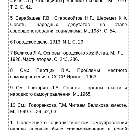
4 КПСС в резолюциях и решениях съездов... М., 1970.
Т. 2. С. 42.
5 Барабашев Г.В., Старовойтов Н.Г., Шеремет К.Ф.
Советы народных депутатов на этапе
совершенствования социализма. М., 1987. С. 54.
6 Городское дело. 1913. N 1. С. 29
7 Велихов Л.А. Основы городского хозяйства. М.; Л.,
1928. Часть вторая. С. 243, 286.
8 См.: Пертцик В.А. Проблемы местного
самоуправления в СССР. Иркутск, 1963.
9 См.: Григорян Л.А. Советы - органы власти и
народного самоуправления. М., 1965.
10 См.: Говоренкова Т.М. Читаем Велихова вместе.
М., 1999. С. 39, 62, 63.
11 Положение о социалистическом самоуправлении
народа впервые было сформулировано в новой