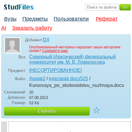
Вузы
Предметы
Пользователи
Реферат
AI
Заказать работу
f24
Добавил:
Опубликованный материал нарушает ваши авторские
права?
Сообщите нам.
Северный (Арктический) федеральный
Вуз:
университет им. М. В. Ломоносова
[НЕСОРТИРОВАННОЕ]
Предмет:
Архив2
/
курсовая docx525
/
Файл:
Kursovaya_po_skotovodstvu_nuzhnaya
.docx
Скачиваний:
20
Добавлен:
07.08.2013
Размер:
53 Кб
☆
Скачать