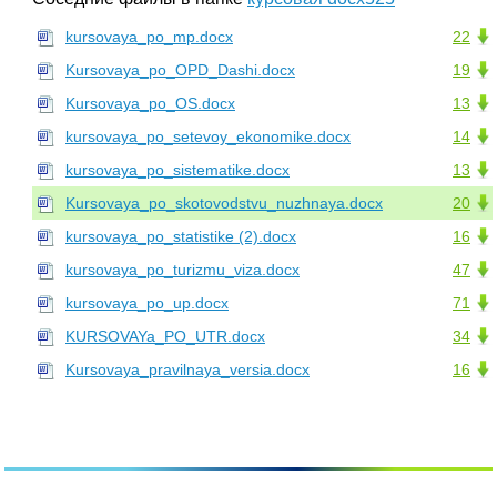
kursovaya_po_mp.docx
22
Kursovaya_po_OPD_Dashi.docx
19
Kursovaya_po_OS.docx
13
kursovaya_po_setevoy_ekonomike.docx
14
kursovaya_po_sistematike.docx
13
Kursovaya_po_skotovodstvu_nuzhnaya.docx
20
kursovaya_po_statistike (2).docx
16
kursovaya_po_turizmu_viza.docx
47
kursovaya_po_up.docx
71
KURSOVAYa_PO_UTR.docx
34
Kursovaya_pravilnaya_versia.docx
16